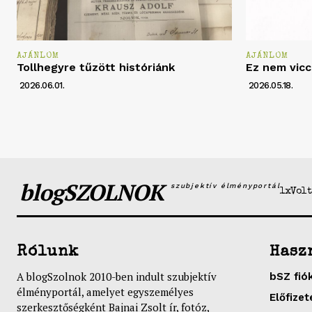
AJÁNLOM
AJÁNLOM
Tollhegyre tűzött históriánk
Ez nem vicc
2026.06.01.
2026.05.18.
blogSZOLNOK
szubjektív élményportál
1xVolt
Rólunk
Hasz
A blogSzolnok 2010-ben indult szubjektív
bSZ fió
élményportál, amelyet egyszemélyes
Előfizet
szerkesztőségként Bajnai Zsolt ír, fotóz,