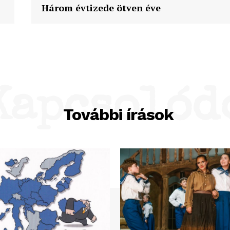
Három évtizede ötven éve
Kapcsolód
További írások