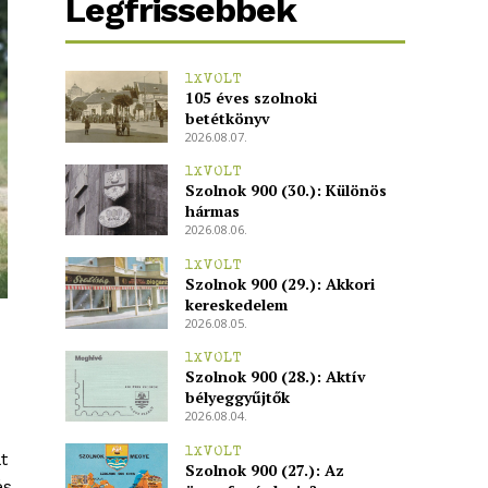
Legfrissebbek
1XVOLT
105 éves szolnoki
betétkönyv
2026.08.07.
1XVOLT
Szolnok 900 (30.): Különös
hármas
2026.08.06.
1XVOLT
Szolnok 900 (29.): Akkori
kereskedelem
2026.08.05.
1XVOLT
Szolnok 900 (28.): Aktív
bélyeggyűjtők
2026.08.04.
1XVOLT
t
Szolnok 900 (27.): Az
és