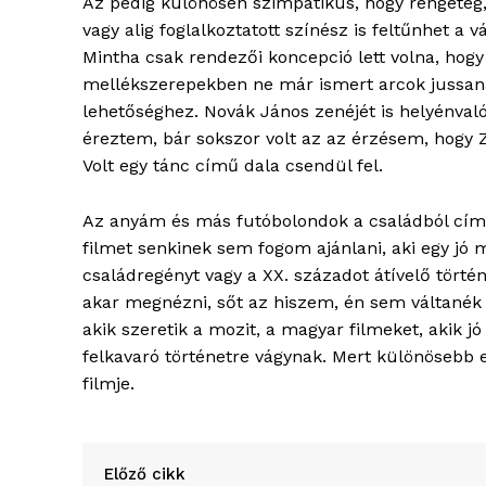
Az pedig különösen szimpatikus, hogy rengeteg,
vagy alig foglalkoztatott színész is feltűnhet a v
Mintha csak rendezői koncepció lett volna, hogy
mellékszerepekben ne már ismert arcok jussa
lehetőséghez. Novák János zenéjét is helyénval
éreztem, bár sokszor volt az az érzésem, hogy 
Volt egy tánc című dala csendül fel.
Az anyám és más futóbolondok a családból cí
filmet senkinek sem fogom ajánlani, aki egy jó 
családregényt vagy a XX. századot átívelő történ
akar megnézni, sőt az hiszem, én sem váltanék 
akik szeretik a mozit, a magyar filmeket, akik j
felkavaró történetre vágynak. Mert különösebb e
filmje.
Előző cikk