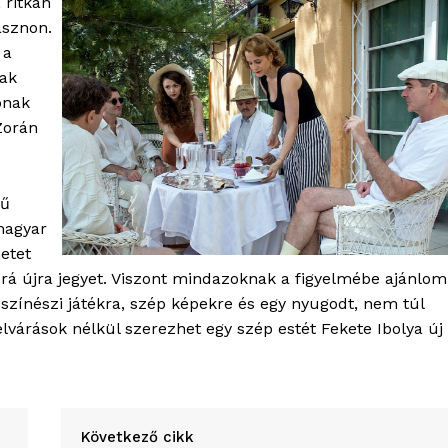
 ritkán
ásznon.
 a
nak
ónak
Zorán
mű
magyar
etet
rá újra jegyet. Viszont mindazoknak a figyelmébe ajánlom
ó színészi játékra, szép képekre és egy nyugodt, nem túl
lvárások nélkül szerezhet egy szép estét Fekete Ibolya új
Következő cikk