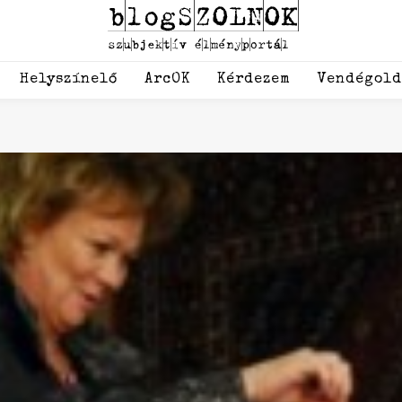
Helyszínelő
ArcOK
Kérdezem
Vendégol