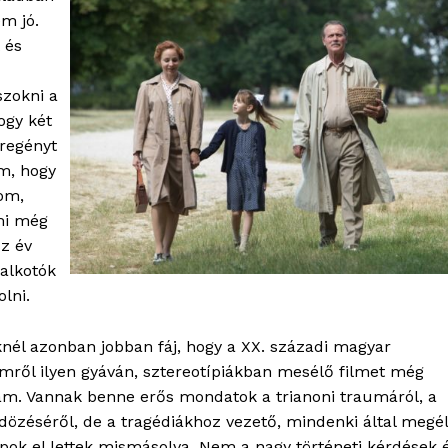
m jó.
 és
szokni a
ogy két
dregényt
em, hogy
om,
Ami még
z év
 alkotók
lni.
nél azonban jobban fáj, hogy a XX. századi magyar
mről ilyen gyáván, sztereotípiákban mesélő filmet még
am. Vannak benne erős mondatok a trianoni traumáról, a
OLNOK
dözéséről, de a tragédiákhoz vezető, mindenki által megél
ktív
pok el lettek mismásolva. Nem a nagy történeti kérdések 