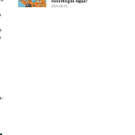
összefogás lapja?
2026.08.03.
b
s
s
a-