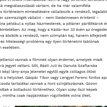
ortál
k megválaszolását vártam, de ha már valamiféle
Hasznos
s történelem elmesélésére vállalkozik a rendező, legaláb
r szemszögét vállalni – nem illedelmesen érinteni! –
bSZ fiók
olna például a nyilas házmesterek, a pitiáner párttitkárok é
ekintetében. Az meg, hogy a Kádár-kor 33 évén az öregedé
Előfizetés
a átsiklik a rendező, nem szimplán baj, hanem kifejezett
Kapcsolat
és hitelességi probléma egy ilyen történelmi tablónak
Adatkezelési tájékoztató
m esetében.
Hirdetés
getlenül vannak a filmnek olyan érdemei, amelyek miatt
á jegyet váltani. Sőt, Básti Juli és Danuta Szaflarska
TÉS
i kép) lány-anya jelenetei egytől egyik csillagos ötöst
ák a helyüket. Gáspár Tibor vagy Lengyel Ferenc fontos ap
icsoda tartalékai vannak a honi színjátszásnak. Gózon
ottak a botladozó történethez. Olyan szép őszi képek
, mintha csak napjainkban rögzítették volna őket.