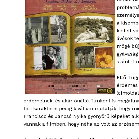
élményp
problémá
személye
a kisembe
kellett v
ávósok t
mögé bújv
gyávaság 
szánt fil
Ettől füg
érdemes r
ELŐFIZE
(címoldal
érdemelnek, és akár önálló filmként is megálln
férj karakterei pedig kiválóan mutatják, hogy m
Francisco és Jancsó Nyika gyönyörű képeket alk
vannak a filmben, hogy néha az volt az érzésem