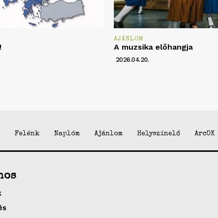
AJÁNLOM
!
A muzsika előhangja
2026.04.20.
Felénk
Naplóm
Ajánlom
Helyszínelő
ArcOK
nos
k
és