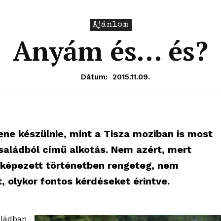
Ajánlom
Anyám és… és?
Dátum:
2015.11.09.
ene készülnie, mint a Tisza moziban is most
aládból című alkotás. Nem azért, mert
yképezett történetben rengeteg, nem
t, olykor fontos kérdéseket érintve.
aládban