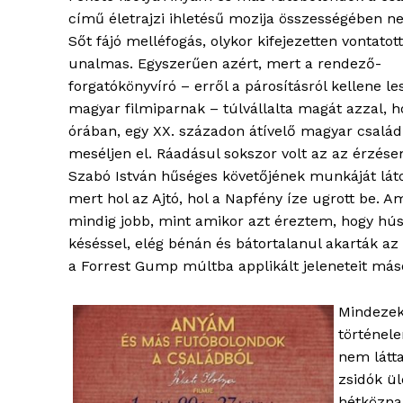
című életrajzi ihletésű mozija összességében ne
Sőt fájó melléfogás, olykor kifejezetten vontatott
unalmas. Egyszerűen azért, mert a rendező-
forgatókönyvíró – erről a párosításról kellene le
magyar filmiparnak – túlvállalta magát azzal, h
órában, egy XX. századon átívelő magyar csalá
meséljen el. Ráadásul sokszor volt az az érzés
Szabó István hűséges követőjének munkáját lát
mert hol az Ajtó, hol a Napfény íze ugrott be. 
mindig jobb, mint amikor azt éreztem, hogy hús
késéssel, elég bénán és bátortalanul akarták az
a Forrest Gump múltba applikált jeleneteit máso
Mindezek
történele
nem látt
blogSZ
zsidók ül
szubje
hétközna