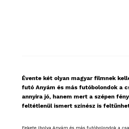
Évente két olyan magyar filmnek kell
futó Anyám és más futóbolondok a cs
annyira jó, hanem mert a szépen fén
feltétlenül ismert színész is feltűnhe
Fekete Ibolya Anyám és más futóbolondok a cs