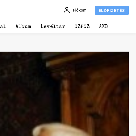
Fiókom
ELŐFIZETÉS
dal
Album
Levéltár
SZPSZ
AKB