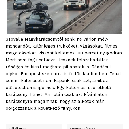
Szóval a Nagykarácsonytól senki ne várjon mély
mondandót, különleges trükköket, vágásokat, filmes
megoldásokat. Viszont kellemes 100 percet nyugodtan.
Mert nem fog unatkozni, lesznek felszabadultan
röhögős és kicsit megható pillanatok is. Ráadásul
blogSZOLNOK
olykor Budapest szép arca is feltűnik a filmben. Tehát
szubjektív élményportál
semmi különöset nem kapunk, csak azt, amit az
előzetesben is ígérnek. Egy kellemes, szerethető
karácsonyi filmet. Ami után csak azt kívánhatom
karácsonyra magamnak, hogy az alkotók már
dolgozzanak a következő filmjükön!
Előző cikk
Következő cikk