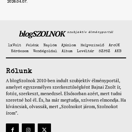
2026.04.07.
blogSZOLNOK
szubjektív élményportál
1xVolt
Felénk
Naplóm
Ajánlom
Helyszínelő
ArcOK
Kérdezem
Vendégoldal
Album
Levéltár
SZPSZ
AKB
Rólunk
A blogSzolnok 2010-ben indult szubjektív élményportál,
amelyet egyszemélyes szerkesztőségként Bajnai Zsolt ír,
fotóz, szerkeszt, menedzsel. Elsősorban azért, mert tudni
szeretné hol él. És, ha már megtudja, szívesen elmondja. Ha
kíváncsiak, olvassák, mert „Szolnokot járom, Szolnokot
írom”.