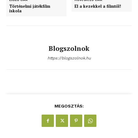
Történelmi játékfilm
El a kezekkel a filmtől!
iskola
ELŐFIZETÉS
Blogszolnok
Hasznos
https://blogszolnok.hu
bSZ fiók
Előfizetés
Kapcsolat
Adatkezelési tájékoztató
MEGOSZTÁS:
Hirdetés