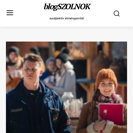
blogSZOLNOK
szubjektív élményportál