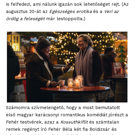
is felfedezi, ami nálunk igazán sok lehetőséget rejt. (Az
augusztus 20-át az
Egészséges erotika
és a
Veri az
ördög a feleségét
már lestoppolta.)
Számomra szívmelengető, hogy a most bemutatott
első magyar karácsonyi romantikus komédiát jórészt a
Fehér testvérek, azaz a
Kossuthkiflit
és számtalan
remek regényt író Fehér Béla két fia Boldizsár és