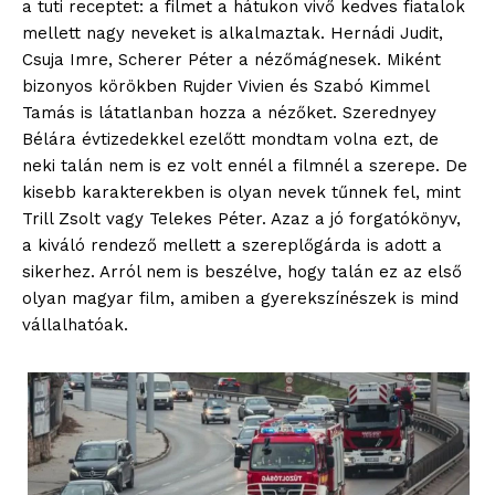
a tuti receptet: a filmet a hátukon vivő kedves fiatalok
mellett nagy neveket is alkalmaztak. Hernádi Judit,
Csuja Imre, Scherer Péter a nézőmágnesek. Miként
bizonyos körökben Rujder Vivien és Szabó Kimmel
Tamás is látatlanban hozza a nézőket. Szerednyey
Bélára évtizedekkel ezelőtt mondtam volna ezt, de
neki talán nem is ez volt ennél a filmnél a szerepe. De
kisebb karakterekben is olyan nevek tűnnek fel, mint
Trill Zsolt vagy Telekes Péter. Azaz a jó forgatókönyv,
a kiváló rendező mellett a szereplőgárda is adott a
sikerhez. Arról nem is beszélve, hogy talán ez az első
olyan magyar film, amiben a gyerekszínészek is mind
vállalhatóak.