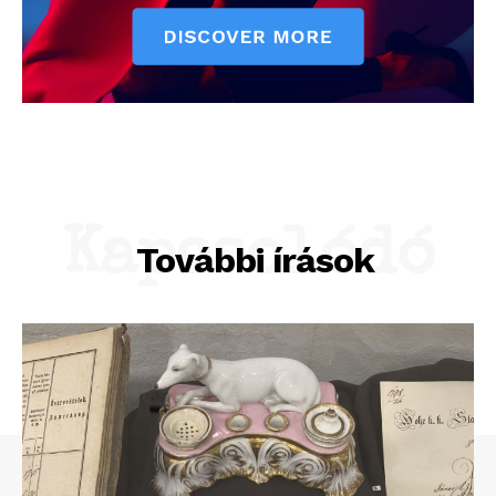
Kapcsolódó
További írások