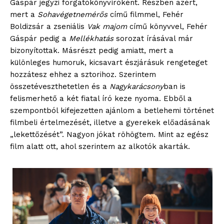
Gáspár jegyzi forgatókönyvíróként. Részben azért,
mert a
Sohavégetnemérős
című filmmel, Fehér
Boldizsár a zseniális
Vak majom
című könyvvel, Fehér
Gáspár pedig a
Mellékhatás
sorozat írásával már
bizonyítottak. Másrészt pedig amiatt, mert a
különleges humoruk, kicsavart észjárásuk rengeteget
hozzátesz ehhez a sztorihoz. Szerintem
összetéveszthetetlen és a
Nagykarácsony
ban is
felismerhető a két fiatal író keze nyoma. Ebből a
szempontból kifejezetten ajánlom a betlehemi történet
filmbeli értelmezését, illetve a gyerekek előadásának
„lekettőzését”. Nagyon jókat röhögtem. Mint az egész
film alatt ott, ahol szerintem az alkotók akarták.