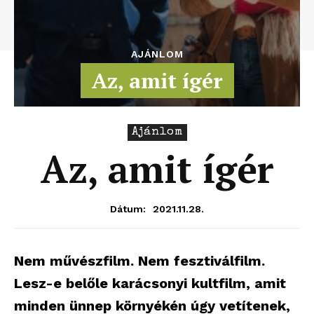
AJÁNLOM
Az, amit ígér
Ajánlom
Az, amit ígér
2021.11.28.
Dátum:
Nem művészfilm. Nem fesztiválfilm.
Lesz-e belőle karácsonyi kultfilm, amit
minden ünnep környékén úgy vetítenek,