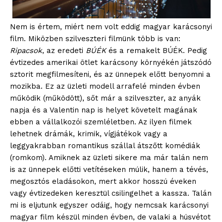
Nem is értem, miért nem volt eddig magyar karácsonyi
film. Miközben szilveszteri filmünk több is van:
Ripacsok
, az eredeti
BÚÉK
és a remakelt BÚÉK. Pedig
évtizedes amerikai ötlet karácsony környékén játszódó
sztorit megfilmesíteni, és az ünnepek előtt benyomni a
mozikba. Ez az üzleti modell arrafelé minden évben
működik (működött), sőt már a szilveszter, az anyák
napja és a Valentin nap is helyet követelt magának
ebben a vállalkozói szemléletben. Az ilyen filmek
lehetnek drámák, krimik, vígjátékok vagy a
leggyakrabban romantikus szállal átszőtt komédiák
(romkom). Amiknek az üzleti sikere ma már talán nem
is az ünnepek előtti vetítéseken múlik, hanem a tévés,
megosztós eladásokon, mert akkor hosszú éveken
vagy évtizedeken keresztül csilingelhet a kassza. Talán
mi is eljutunk egyszer odáig, hogy nemcsak karácsonyi
magyar film készül minden évben, de valaki a húsvétot