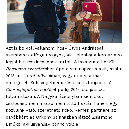
Azt is be kell vallanom, hogy Ötvös Andrással
szemben is elfogult vagyok, akit jelenleg a korosztálya
legjobb filmszínészének tartok. A tavalyra elkészült
Becsúszó szerelem
ben épp olyan nagyot alakít, mint a
2013-as
Isteni műszak
ban, vagy éppen a már
emlegetett Sohavégetnemérős első sztorijában. A
Csemegepultos naplójá
t pedig 2014 óta játssza
folyamatosan. A Nagykarácsonyban sem okoz
csalódást, nem macsó, nem túltolt sztár, hanem egy
közülünk való, szerethető fickó. Remek partnere az
egyébként az Örkény Színházban játszó Zsigmond
Emőke, aki ugyanúgy benne volt a