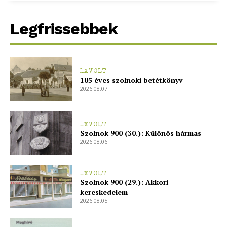
Legfrissebbek
1XVOLT
105 éves szolnoki betétkönyv
2026.08.07.
1XVOLT
Szolnok 900 (30.): Különös hármas
2026.08.06.
1XVOLT
Szolnok 900 (29.): Akkori
kereskedelem
2026.08.05.