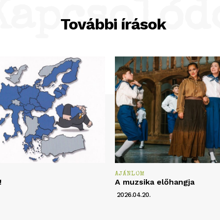
Kapcsolód
További írások
AJÁNLOM
!
A muzsika előhangja
2026.04.20.