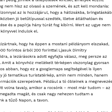
bSZ fiók
leg nem hisz az olvasó a szemének, és azt kell mondania:
Előfizetés
onnyal az is hozzájárul, hogy a hátizsákba, bringatáskáb
Kapcsolat
özben jó betűtípussal szedték, illetve átláthatóan és
tése és a papírja hány túrát fog kibírni. Mert az ugye nem
Adatkezelési tájékoztató
könyvvel indulok el.
Hirdetés
kizártnak, hogy ha éppen a mostani példányom elszakad,
00 forintos árból 200 forinttal Ljasuk Dimitry
TÉS
ra, a lezárásokra adott egyfajta válasz, meg persze az
. Amit a könyvhöz mellékelt térképen viszonylag gyorsan
tos abban, hogy ez a googlemaps segítségével is ilyen
gy jó tematikus turistatérkép, amin nem minden, hanem
formációk szerepelnek. Például a tó öbleinek a megnevezé
jött volna tavaly, amikor a rocsónk – most már tudom – az
 megadta magát, és csak nagy nehezen tudtam a
k a tűző Napon, a tavon.