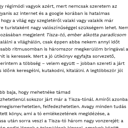
y régimódi vagyok azért, mert nemcsak szeretem az
yanis az internet és a google korában is hatalmas
hogy a világ egy szegletéről valaki vagy valakik már
re turistaként nagy valószínűséggel szükségem lehet. Ne
ndozásában megjelent
Tisza-tó, ember alkotta paradicsom
lálni a világhálón, csak éppen abba nekem annyi időt
lassabb ritmusomban is háromszor megkerülöm bringával 
t is keressek. Mert a jó útikönyv egyfajta sorvezető,
zerintem a többség – velem együtt – jobban szereti a járt
 időnk keresgélni, kutakodni, kitalálni. A legtöbbször jól
obb baja, hogy mehetnéke támad
OLNOK
ézhetetlenül sokszor járt már a Tisza-tónál. Amiről azonb
ktív
g megismerhetetlen, felfedezhetetlen. Avagy minden tudás
ortál
ztett könyv, ami a tó emlékezetének megidézése, a
Hasznos
a után sorra veszi a Tisza-tó három nagy vonzerejét: a
tán pedig jönnek a települések kincsei, amelyek között