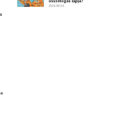
összefogás lapja?
2026.08.03.
a
se