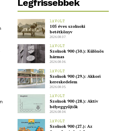
Legfrissebbek
1XVOLT
105 éves szolnoki
m
betétkönyv
2026.08.07.
1XVOLT
a
Szolnok 900 (30.): Különös
hármas
2026.08.06.
1XVOLT
Szolnok 900 (29.): Akkori
kereskedelem
2026.08.05.
1XVOLT
Szolnok 900 (28.): Aktív
an
bélyeggyűjtők
2026.08.04.
1XVOLT
Szolnok 900 (27.): Az