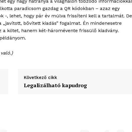
et egy nagy hátránya a világhálón tobzódó információkkal
alkotta paradicsom gazdag a QR kódokban – azaz egy
k -, lehet, hogy pár év múlva frissíteni kell a tartalmát. De
 „javított, bővített kiadás” fogalmat. Én mindenesetre
 a kötet, hanem két-háromévente frissülő kiadvány.
a példányom.
való.)
Következő cikk
Legalizálható kapudrog