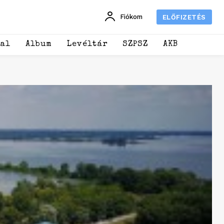
Fiókom
ELŐFIZETÉS
dal
Album
Levéltár
SZPSZ
AKB