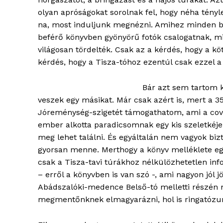
olyan apróságokat sorolnak fel, hogy néha tény
na, most induljunk megnézni. Amihez minden biz
beférő könyvben gyönyörű fotók csalogatnak, mik
világosan tördelték. Csak az a kérdés, hogy a kö
kérdés, hogy a Tisza-tóhoz ezentúl csak ezzel a 
Bár azt sem tartom 
veszek egy másikat. Már csak azért is, mert a 35
ELŐFIZE
Jóreménység-szigetét támogathatom, ami a covid
ember alkotta paradicsomnak egy kis szeletkéje
meg lehet találni. És egyáltalán nem vagyok biz
gyorsan menne. Merthogy a könyv melléklete e
csak a Tisza-tavi túrákhoz nélkülözhetetlen in
– erről a könyvben is van szó -, ami nagyon jól 
Abádszalóki-medence Belső-tó melletti részén
megmentőnknek elmagyarázni, hol is ringatózun