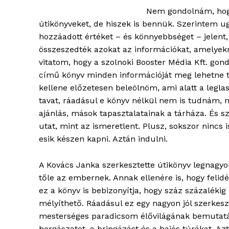
Nem gondolnám, hog
útikönyveket, de hiszek is bennük. Szerintem ug
hozzáadott értéket – és könnyebbséget – jelent, 
összeszedték azokat az információkat, amelyek
vitatom, hogy a szolnoki Booster Média Kft. go
című könyv minden információját meg lehetne ta
kellene előzetesen beleölnöm, ami alatt a leg
tavat, ráadásul e könyv nélkül nem is tudnám, mi
ajánlás, mások tapasztalatainak a tárháza. És s
utat, mint az ismeretlent. Plusz, sokszor nincs is
esik készen kapni. Aztán indulni.
A Kovács Janka szerkesztette útikönyv legnagy
blogSZ
tőle az embernek. Annak ellenére is, hogy felid
szubje
ez a könyv is bebizonyítja, hogy száz százaléki
élményp
mélyíthető. Ráadásul ez egy nagyon jól szerkes
mesterséges paradicsom élővilágának bemutatás
horgászatot, a bringázást és a hajós túrákat. Az