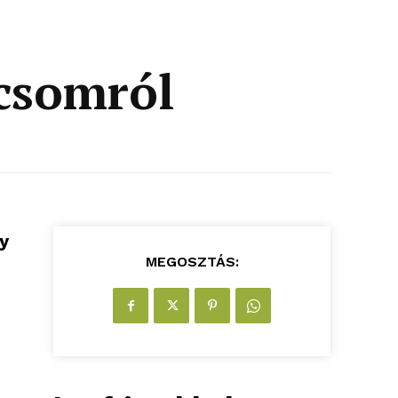
csomról
y
MEGOSZTÁS: