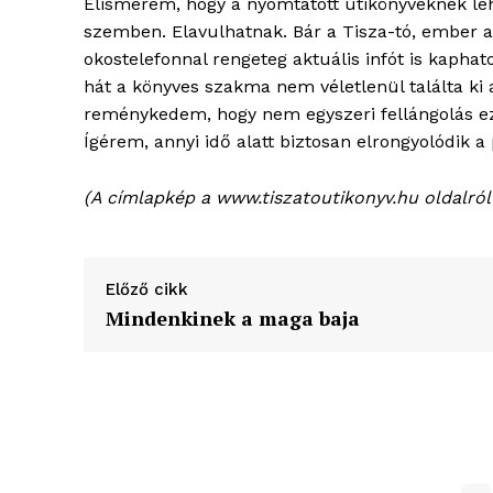
Elismerem, hogy a nyomtatott útikönyveknek leh
szemben. Elavulhatnak. Bár a Tisza-tó, ember 
okostelefonnal rengeteg aktuális infót is kaphato
hát a könyves szakma nem véletlenül találta ki a
reménykedem, hogy nem egyszeri fellángolás ez
Ígérem, annyi idő alatt biztosan elrongyolódik 
(A címlapkép a www.tiszatoutikonyv.hu oldalról 
Előző cikk
Mindenkinek a maga baja