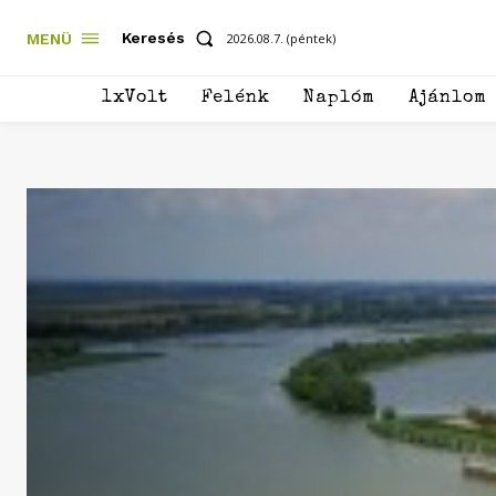
Keresés
MENÜ
2026.08.7. (péntek)
1xVolt
Felénk
Naplóm
Ajánlom