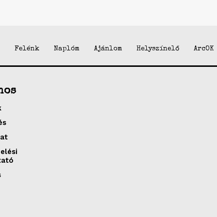
Felénk
Naplóm
Ajánlom
Helyszínelő
ArcOK
nos
k
és
at
elési
tató
s