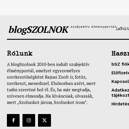
blogSZOLNOK
szubjektív élményportál
1xVolt
Rólunk
Hasz
A blogSzolnok 2010-ben indult szubjektív
bSZ fió
élményportál, amelyet egyszemélyes
Előfizet
szerkesztőségként Bajnai Zsolt ír, fotóz,
Kapcsol
szerkeszt, menedzsel. Elsősorban azért, mert
tudni szeretné hol él. És, ha már megtudja,
Adatkez
tájékoz
szívesen elmondja. Ha kíváncsiak, olvassák,
mert „Szolnokot járom, Szolnokot írom”.
Hirdeté