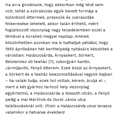
Ha arra gondolunk, hogy akkoriban még tévé sem
volt, tehát a szórakozás egyik bevett formája a
különböző éttermek, presszók és cukrászdák
felkeresése lehetett, akkor talán érthető, miért
foglalkozott viszonylag nagy terjedelemben ezzel a
témával a korabeli megyei napilap. Aminek
köszönhetően azonban ma is tudhatjuk például, hogy
1955 áprilisában hét kerthelyiség nyitására készültek a
városban: Halászcsárda, Árnyaskert, Sörkert,
Beloiannisz úti teaház (?), cukorgyári kantin,
Járműjavító, Fenyő étterem. Ezek közül az Árnyaskert,
a Sörkert és a teaház beazonosításával vagyok bajban
– ha valaki tudja, ezek hol voltak, kérem, árulja el -,
mert a két gyárhoz tartozó hely viszonylag
egyértelmű, a Halászcsárda a Kossuth utcán, a Fenyő
pedig a mai Mártírok és Durst János utca
találkozásánál volt.
(Fotó: a Halászcsárda utcai terasza
valamikor a hatvanas években)