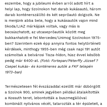
eszembe, hogy a jubileumi évben arról adott hírt a
helyi lap, hogy Szolnokon hat darab kukásautó, három
darab konténerszállító és két seprőautó dolgozik. Ne
is menjünk abba bele, hogy a kukásautók vajon mind
Skoda/LIAZ márkájúak voltak, vagy más is
becsúszhatott, az utcaseprőautók között meg
bukkanhatott-e fel Mercedes/Unimog Szolnokon 1975-
ben? Szerintem ezek épp annyira fontos helytörténeti
kérdések, minthogy 1955-ben még csak napi 191 autót
számoltak a belvárosi Tisza-hídon, húsz évvel később
pedig már 6400-at.
(Fotó: Fortepan/Péterffy József ?
Csepel kukás- és konténeres autók a FKF telepén
1973-ban)
Természetesen fél évszázaddal ezelőtt már dübörgött
a Szolnok 900, aminek jegyében például átalakították
a Kossuth teret, lebontották a buszmegállóval
kombinált nyilvános vécét, tatarozták a tér épületeit, a