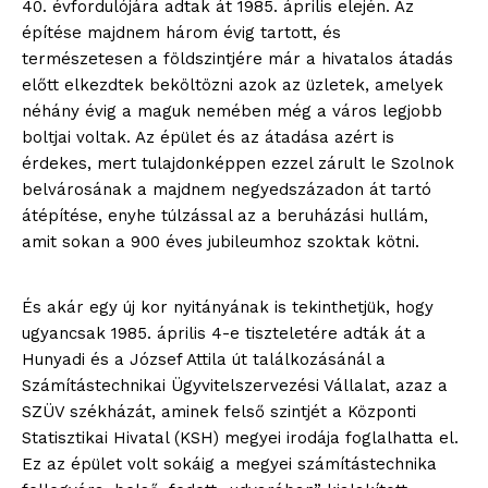
40. évfordulójára adtak át 1985. április elején. Az
építése majdnem három évig tartott, és
természetesen a földszintjére már a hivatalos átadás
előtt elkezdtek beköltözni azok az üzletek, amelyek
néhány évig a maguk nemében még a város legjobb
boltjai voltak. Az épület és az átadása azért is
érdekes, mert tulajdonképpen ezzel zárult le Szolnok
belvárosának a majdnem negyedszázadon át tartó
átépítése, enyhe túlzással az a beruházási hullám,
amit sokan a 900 éves jubileumhoz szoktak kötni.
És akár egy új kor nyitányának is tekinthetjük, hogy
ugyancsak 1985. április 4-e tiszteletére adták át a
Hunyadi és a József Attila út találkozásánál a
Számítástechnikai Ügyvitelszervezési Vállalat, azaz a
SZÜV székházát, aminek felső szintjét a Központi
Statisztikai Hivatal (KSH) megyei irodája foglalhatta el.
Ez az épület volt sokáig a megyei számítástechnika