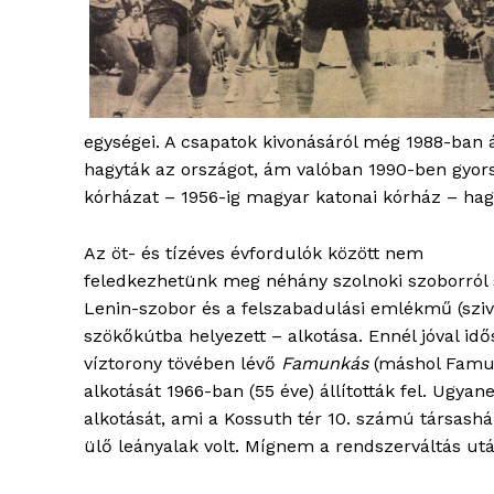
egységei. A csapatok kivonásáról még 1988-ban 
hagyták az országot, ám valóban 1990-ben gyorsu
ELŐFIZE
kórházat – 1956-ig magyar katonai kórház – hagy
Az öt- és tízéves évfordulók között nem
feledkezhetünk meg néhány szolnoki szoborról s
Lenin-szobor és a felszabadulási emlékmű (szi
szökőkútba helyezett – alkotása. Ennél jóval idő
víztorony tövében lévő
Famunkás
(máshol Famu
alkotását 1966-ban (55 éve) állították fel. Ugya
alkotását, ami a Kossuth tér 10. számú társash
ülő leányalak volt. Mígnem a rendszerváltás után