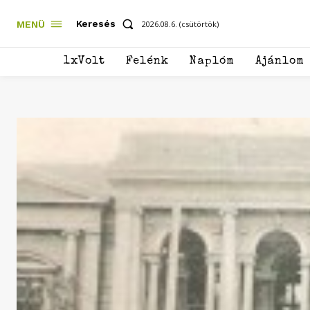
Keresés
MENÜ
2026.08.6. (csütörtök)
1xVolt
Felénk
Naplóm
Ajánlom