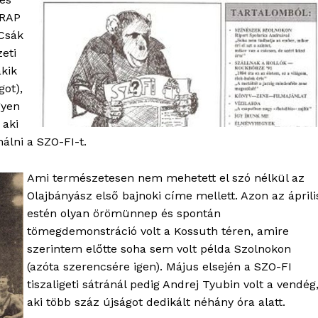
 RAP
 Csák
eti
akik
got),
gyen
 aki
álni a SZO-FI-t.
Ami természetesen nem mehetett el szó nélkül az
Olajbányász első bajnoki címe mellett. Azon az áprili
OLNOK
estén olyan örömünnep és spontán
ktív
tömegdemonstráció volt a Kossuth téren, amire
ortál
szerintem előtte soha sem volt példa Szolnokon
Hasznos
(azóta szerencsére igen). Május elsején a SZO-FI
tiszaligeti sátránál pedig Andrej Tyubin volt a vendég
bSZ fiók
aki több száz újságot dedikált néhány óra alatt.
Előfizetés