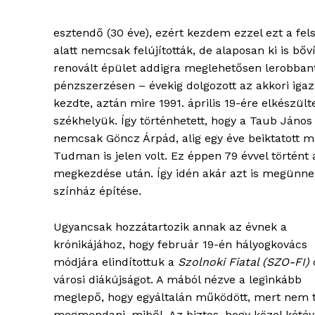
esztendő (30 éve), ezért kezdem ezzel ezt a fels
alatt nemcsak felújították, de alaposan ki is bőv
renovált épület addigra meglehetősen lerobbant
pénzszerzésen – évekig dolgozott az akkori igaz
kezdte, aztán mire 1991. április 19-ére elkészül
székhelyük. Így történhetett, hogy a Taub Jáno
nemcsak Göncz Árpád, alig egy éve beiktatott ma
Tudman is jelen volt. Ez éppen 79 évvel történt 
megkezdése után. Így idén akár azt is megünnep
színház építése.
Ugyancsak hozzátartozik annak az évnek a
krónikájához, hogy február 19-én hályogkovács
módjára elindítottuk a
Szolnoki Fiatal (SZO-FI)
városi diákújságot. A mából nézve a leginkább
meglepő, hogy egyáltalán működött, mert nem
megmondani, miből. Az biztos, hogy közel kétév