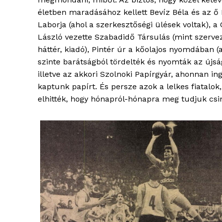
életben maradásához kellett Bevíz Béla és az ő
Laborja (ahol a szerkesztőségi ülések voltak), a
László vezette Szabadidő Társulás (mint szervez
háttér, kiadó), Pintér úr a kőolajos nyomdában (
szinte barátságból tördelték és nyomták az újsá
illetve az akkori Szolnoki Papírgyár, ahonnan in
kaptunk papírt. És persze azok a lelkes fiatalok,
elhitték, hogy hónapról-hónapra meg tudjuk csin
blogSZ
szubje
élményp