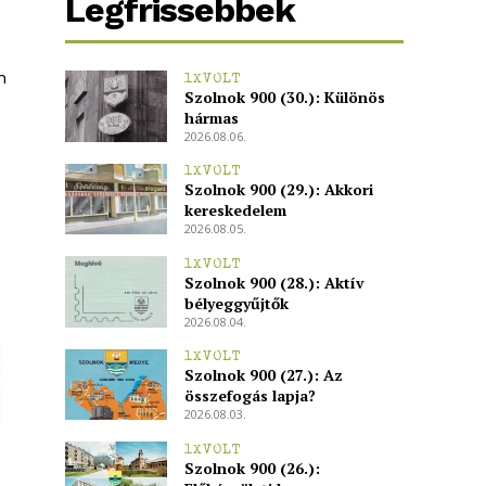
Legfrissebbek
s
n
1XVOLT
Szolnok 900 (30.): Különös
hármas
2026.08.06.
1XVOLT
Szolnok 900 (29.): Akkori
kereskedelem
2026.08.05.
1XVOLT
Szolnok 900 (28.): Aktív
bélyeggyűjtők
2026.08.04.
1XVOLT
Szolnok 900 (27.): Az
összefogás lapja?
2026.08.03.
1XVOLT
Szolnok 900 (26.):