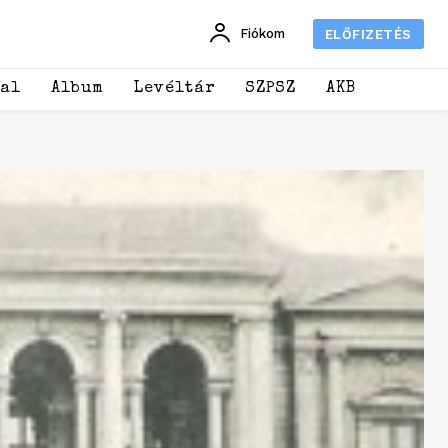
Fiókom
ELŐFIZETÉS
dal
Album
Levéltár
SZPSZ
AKB