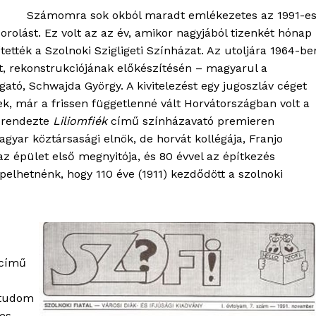
Számomra sok okból maradt emlékezetes az 1991-e
orolást. Ez volt az az év, amikor nagyjából tizenkét hónap
ítették a Szolnoki Szigligeti Színházat. Az utoljára 1964-be
, rekonstrukciójának előkészítésén – magyarul a
gató, Schwajda György. A kivitelezést egy jugoszláv céget
tek, már a frissen függetlenné vált Horvátországban volt a
s rendezte
Liliomfiék
című színházavató premieren
gyar köztársasági elnök, de horvát kollégája, Franjo
az épület első megnyitója, és 80 évvel az építkezés
elhetnénk, hogy 110 éve (1911) kezdődött a szolnoki
című
 tudom
es