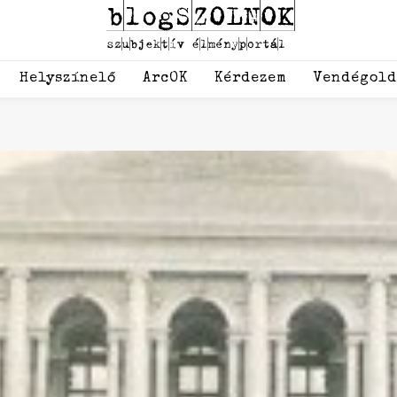
Helyszínelő
ArcOK
Kérdezem
Vendégol