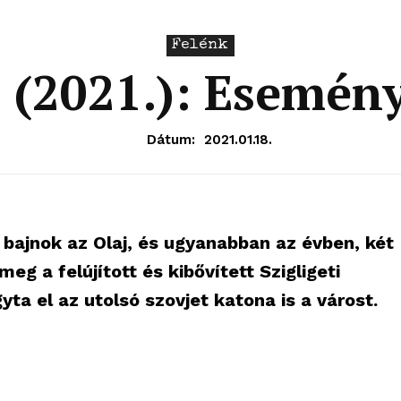
Felénk
 (2021.): Esemén
Dátum:
2021.01.18.
 bajnok az Olaj, és ugyanabban az évben, két
eg a felújított és kibővített Szigligeti
a el az utolsó szovjet katona is a várost.