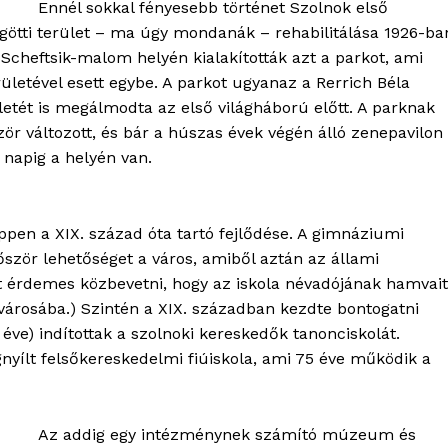
Ennél sokkal fényesebb történet Szolnok első
tti terület – ma úgy mondanák – rehabilitálása 1926-ba
s Scheftsik-malom helyén kialakították azt a parkot, ami
ületével esett egybe. A parkot ugyanaz a Rerrich Béla
ületét is megálmodta az első világháború előtt. A parknak
zör változott, és bár a húszas évek végén álló zenepavilon
 napig a helyén van.
éppen a XIX. század óta tartó fejlődése. A gimnáziumi
őször lehetőséget a város, amiből aztán az állami
itt érdemes közbevetni, hogy az iskola névadójának hamvait
városába.) Szintén a XIX. században kezdte bontogatni
éve) indítottak a szolnoki kereskedők tanonciskolát.
nyílt felsőkereskedelmi fiúiskola, ami 75 éve működik a
Az addig egy intézménynek számító múzeum és