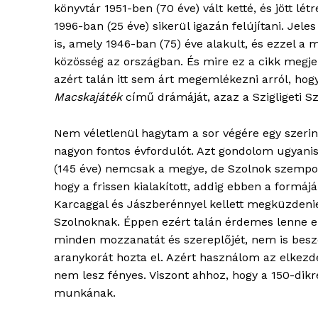
könyvtár 1951-ben (70 éve) vált ketté, és jött 
1996-ban (25 éve) sikerül igazán felújítani. Je
is, amely 1946-ban (75) éve alakult, és ezzel 
közösség az országban. És mire ez a cikk megjel
azért talán itt sem árt megemlékezni arról, hog
Macskajáték
című drámáját, azaz a Szigligeti Sz
Nem véletlenül hagytam a sor végére egy szeri
nagyon fontos évfordulót. Azt gondolom ugyan
(145 éve) nemcsak a megye, de Szolnok szempont
hogy a frissen kialakított, addig ebben a form
Karcaggal és Jászberénnyel kellett megküzdenie
Szolnoknak. Éppen ezért talán érdemes lenne e
minden mozzanatát és szereplőjét, nem is beszé
aranykorát hozta el. Azért használom az elkezde
nem lesz fényes. Viszont ahhoz, hogy a 150-dikr
munkának.