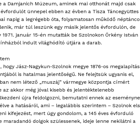
létre a Damjanich Múzeum, aminek mai otthonát majd csak
les évfordulót ünnepel ebben az évben a Tisza Táncegyüttes
a mai napig a legrégebb óta, folyamatosan működő néptánco
enik, már túl leszünk egy másik jelentős évfordulón, de
y 1971. január 15-én mutatták be Szolnokon Örkény István
ínházból indult világhódító útjára a darab.
ntem
is, hogy Jász-Nagykun-Szolnok megye 1876-os megalapítás
jából is hatalmas jelentőségű. Ne felejtsük ugyanis el,
ájában nem létező „muszáj” vármegye központja címért
 az akkor még jóval kisebb és jelentéktelenebb
lkezdeni újra feldolgozni, bemutatni ennek az eseményn
lve a hatásáról, ami – legalábbis szerintem – Szolnok el
ni kifejezést, mert úgy gondolom, a 145 éves évforduló
e maradandó dolgok szülessenek, ideje lenne nekilátni a