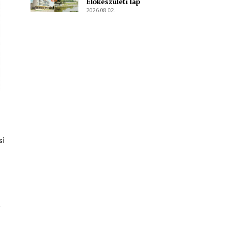
Előkészületi lap
2026.08.02.
si
,