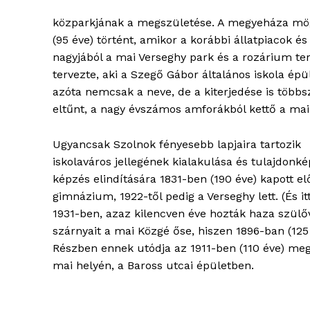
közparkjának a megszületése. A megyeháza mögö
(95 éve) történt, amikor a korábbi állatpiacok é
nagyjából a mai Verseghy park és a rozárium ter
tervezte, aki a Szegő Gábor általános iskola ép
azóta nemcsak a neve, de a kiterjedése is többs
eltűnt, a nagy évszámos amforákból kettő a mai
Ugyancsak Szolnok fényesebb lapjaira tartozik
iskolaváros jellegének kialakulása és tulajdonk
képzés elindítására 1831-ben (190 éve) kapott el
gimnázium, 1922-től pedig a Verseghy lett. (És 
1931-ben, azaz kilencven éve hozták haza szülő
szárnyait a mai Közgé őse, hiszen 1896-ban (125 
Részben ennek utódja az 1911-ben (110 éve) meg
mai helyén, a Baross utcai épületben.