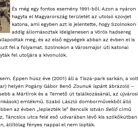
Kapcsolat
És még egy fontos esemény 1991-ből. Azon a nyáron
hagyta el Magyarország területét az utolsó szovjet
Adatkezelési tájékoztató
katona, ami egyben azt is jelentette, hogy Szolnokon 
Hirdetés
addig állomásoztak ideiglenesen a Vörös hadsereg
állapodtak meg, és az első egységek abban az évben el is
lt fel a folyamat. Szolnokon a Városmajor úti katonai
TÉS
ták fel utoljára a kivonulók.
em. Éppen húsz éve (2001) áll a Tisza-park sarkán, a vol
var) helyén Pogány Gábor Benő
Zounuk ispán
t ábrázoló –
sebb a Mártírok és a Temető út találkozásánál, az újváros
nkások) emlékmű. Szabó László domborművekből álló
nebben az évben „leplezték le” Bencsik István
Sellő
című
áz, Táncsics utca felé eső udvarában lévő kis szökőkútban
, állítólag fényes nappal el nem lopták.