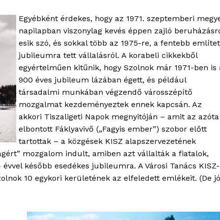
Egyébként érdekes, hogy az 1971. szeptemberi megye
napilapban viszonylag kevés éppen zajló beruházásr
esik szó, és sokkal több az 1975-re, a fentebb említet
jubileumra tett vállalásról. A korabeli cikkekből
egyértelműen kitűnik, hogy Szolnok már 1971-ben is 
900 éves jubileum lázában égett, és például
társadalmi munkában végzendő városszépítő
mozgalmat kezdeményeztek ennek kapcsán. Az
akkori Tiszaligeti Napok megnyitóján – amit az azóta
elbontott Fáklyavivő („Fagyis ember”) szobor előtt
tartottak – a közgések KISZ alapszervezetének
ágért” mozgalom indult, amiben azt vállalták a fiatalok,
 évvel később esedékes jubileumra. A Városi Tanács KISZ-
olnok 10 egykori kerületének az elfeledett emlékeit. (De j