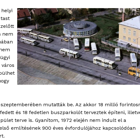
 helyi
utast
zelőtt
en nem
smában
 nem
aügyi
 város
épülhet
hogy
szeptemberében mutatták be. Az akkor 18 millió forintos
dett és 18 fedetlen buszparkolót terveztek építeni, illetv
pület terve is. Gyanítom, 1972 elején nem indult el a
 első említésének 900 éves évfordulójához kapcsolódóan
t.