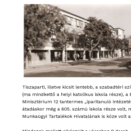
Tiszaparti, illetve kicsit lentebb, a szabadtér
(ma mindkettő a helyi katolikus iskola része), a
Minisztérium 12 tantermes „iparitanuló intézetét
átadáskor még a 605. számú iskola része volt,
Munkaügyi Tartalékok Hivatalának is köze volt 