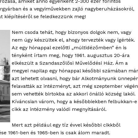
arozása, amiket anno egyenként 2-300 ezer forintos
Kapcsolat
apírgyárban és a vegyiművekben zajló nagyberuházásokról,
at kiépítéséről se feledkezzünk meg!
Adatkezelési tájékoztató
Hirdetés
Nem csoda tehát, hogy bizonyos dolgok nem, vagy
nem úgy készültek el, ahogy tervezték vagy ígérték.
Az egy hónappal ezelőtti „múltidézőmben” én is
TÉS
tényként írtam meg, hogy 1961. augusztus 20-ára
elkészült a Szandaszőlősi Művelődési Ház. Ám a
megyei napilap egy hónappal későbbi számában má
azt lehetett olvasni, hogy bár Alkotmányunk ünnepé
felavatták az intézményt, azt még szeptember végén
sem vehették birtokba az akkori önálló község lakói.
Kíváncsian várom, hogy a későbbiekben felbukkan-e
cikk az intézmény valódi megnyitásáról.
Mert azt például egy tíz évvel későbbi cikkből
ése 1961-ben és 1965-ben is csak álom maradt.