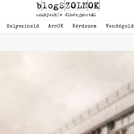
Helyszínelő
ArcOK
Kérdezem
Vendégol