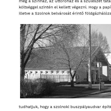
még a színház, az úttörőház és a szülészet tat
költséggel szintén el kellett végezni. Hogy a p
illetve a Szolnok belvárosát érintő földgázhálóz
ELŐFIZE
tudhatjuk, hogy a szolnoki buszpályaudvar épít