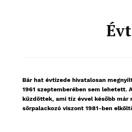
Évt
Bár hat évtizede hivatalosan megnyíl
1961 szeptemberében sem lehetett. A
küzdöttek, ami tíz évvel később már 
sörpalackozó viszont 1981-ben elkölt