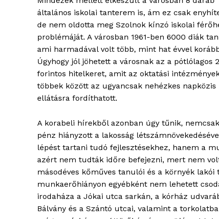
Mindezek mellett elkészült a városban 8 darab
általános iskolai tanterem is, ám ez csak enyhíte
de nem oldotta meg Szolnok kínzó iskolai férőh
problémáját. A városban 1961-ben 6000 diák tan
ami harmadával volt több, mint hat évvel koráb
Úgyhogy jól jöhetett a városnak az a pótlólagos 2
forintos hitelkeret, amit az oktatási intézmények
többek között az ugyancsak nehézkes napközis
ellátásra fordíthatott.
A korabeli hírekből azonban úgy tűnik, nemcsak
pénz hiányzott a lakosság létszámnövekedéséve
blogSZ
lépést tartani tudó fejlesztésekhez, hanem a m
szubje
azért nem tudták időre befejezni, mert nem vo
élményp
másodéves kőműves tanulói és a környék lakói 
munkaerőhiányon egyébként nem lehetett csodálko
irodaháza a Jókai utca sarkán, a kórház udvaráb
Bálvány és a Szántó utcai, valamint a torkolatba