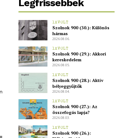
Legfrissebbek
1XVOLT
Szolnok 900 (30.): Különös
hármas
2026.08.06.
1XVOLT
Szolnok 900 (29.): Akkori
kereskedelem
2026.08.05.
1XVOLT
Szolnok 900 (28.): Aktív
bélyeggyűjtők
um
2026.08.04.
1XVOLT
Szolnok 900 (27.): Az
összefogás lapja?
2026.08.03.
1XVOLT
Szolnok 900 (26.):