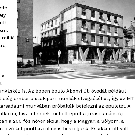
tte,
ely
ult,
ban.
 millió
re,
 a
l
OLNOK
unkáskéz is. Az éppen épülő Abonyi úti óvodát például
ktív
lt elég ember a szakipari munkák elvégzéséhez, így az M
ortál
társadalmi munkában próbálták befejezni az épületet. A
Hasznos
zni, hisz a fentiek mellett épült a járási tanács új
an a 200 fős nővériskola, hogy a Magyar, a Sólyom, a
bSZ fiók
n lévő két pontházról ne is beszéljünk. És akkor ott volt
Előfizetés