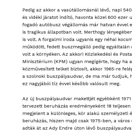
Pedig az akkor a vasútállomásnál lévő, napi 540
és vidéki járatot indító, havonta közel 600 ezer 
fogadó autóbusz végállomás már hatvan évvel e
is tragikus állapotban volt. Merthogy lényegéb
is volt. A forgalmi iroda ugyanis egy néhai koc
működött, fedett buszmegálló pedig egyáltalán
volt a környéken. Az akkori Közlekedési és Post
Minisztérium (KPM) ugyan megígérte, hogy ha a
közművesített telket biztosít, akkor 1965-re fel
a szolnoki buszpályaudvar, de ma már tudjuk, 
ez nagyjából tíz évvel később valósult meg.
Az új buszpályaudvar makettjét egyébként 1971 
tervezett beruházás eredményeként 18 teljesen fe
megjelent a különleges, kör alakú személyzeti é
beruházás, hiszen majd csak 1975-ben, a város
adták át az Ady Endre úton lévő buszpályaudvar