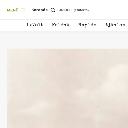
Keresés
MENÜ
2026.08.6. (csütörtök)
1xVolt
Felénk
Naplóm
Ajánlom