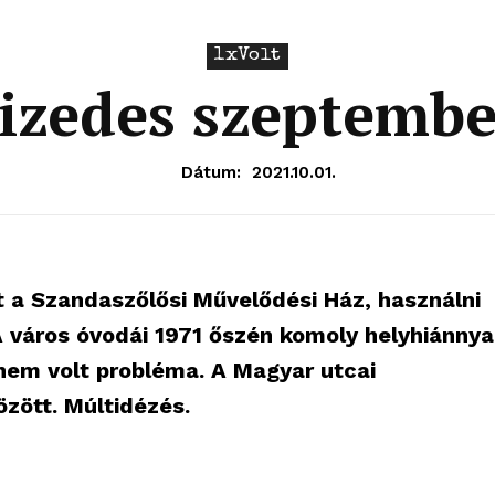
1xVolt
izedes szeptemb
Dátum:
2021.10.01.
t a Szandaszőlősi Művelődési Ház, használni
 város óvodái 1971 őszén komoly helyhiánnya
nem volt probléma. A Magyar utcai
özött. Múltidézés.