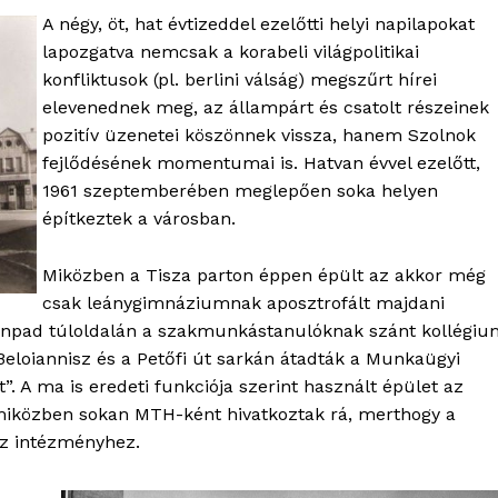
A négy, öt, hat évtizeddel ezelőtti helyi napilapokat
lapozgatva nemcsak a korabeli világpolitikai
konfliktusok (pl. berlini válság) megszűrt hírei
elevenednek meg, az állampárt és csatolt részeinek
pozitív üzenetei köszönnek vissza, hanem Szolnok
fejlődésének momentumai is. Hatvan évvel ezelőtt,
1961 szeptemberében meglepően soka helyen
építkeztek a városban.
Miközben a Tisza parton éppen épült az akkor még
csak leánygimnáziumnak aposztrofált majdani
i színpad túloldalán a szakmunkástanulóknak szánt kollégi
 Beloiannisz és a Petőfi út sarkán átadták a Munkaügyi
”. A ma is eredeti funkciója szerint használt épület az
 miközben sokan MTH-ként hivatkoztak rá, merthogy a
az intézményhez.