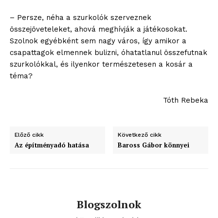
Adatkezelési tájékoztató
Hirdetés
– Persze, néha a szurkolók szerveznek
összejöveteleket, ahová meghívják a játékosokat.
Szolnok egyébként sem nagy város, így amikor a
csapattagok elmennek bulizni, óhatatlanul összefutnak
szurkolókkal, és ilyenkor természetesen a kosár a
téma?
Tóth Rebeka
Előző cikk
Következő cikk
Az építményadó hatása
Baross Gábor könnyei
Blogszolnok