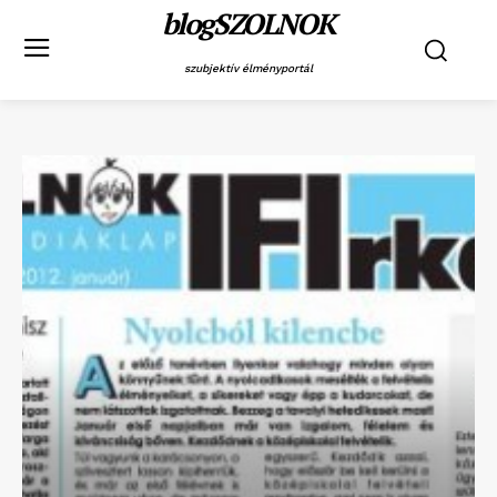
blogSZOLNOK
szubjektív élményportál