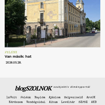
FELÉNK
Van másik: hat
2026.05.28.
blogSZOLNOK
szubjektív élményportál
1xVolt
Felénk
Naplóm
Ajánlom
Helyszínelő
ArcOK
Kérdezem
Vendégoldal
Album
Levéltár
SZPSZ
AKB