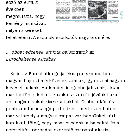
edző az elmúlt
években
megmutatta, hogy
kemény munkával,
milyen sikereket
lehet elérni. A szolnoki szurkolók nagy örömére.
…Többet edzenek, amióta bejutottatok az
Eurochallenge Kupába?
– Kedd az Eurochallenge játéknapja, szombaton a
magyar bajnoki mérkőzések vannak, így edzeni nagyon
keveset tudunk. Ha kedden idegenbe játszunk, akkor
már hétfőn el kell utaznunk és szerdán jövünk haza,
ami nagyon sokat kivesz a fiúkból. Csütörtökön és
blogSZOLNOK
pénteken tudunk egy picit edzeni, mert szombaton
szubjektív élményportál
már valamelyik magyar csapat vár bennünket tárt
karokkal, főleg, hogy most mindenki a bajnokot és a
nemzetközi porondon szereplő csapatot akarja