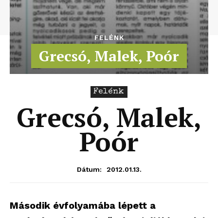
FELÉNK
Grecsó, Malek, Poór
Felénk
Grecsó, Malek,
Poór
2012.01.13.
Dátum:
Második évfolyamába lépett a