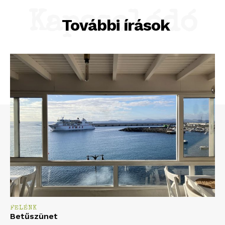
Kapcsolódó
További írások
FELÉNK
Betűszünet