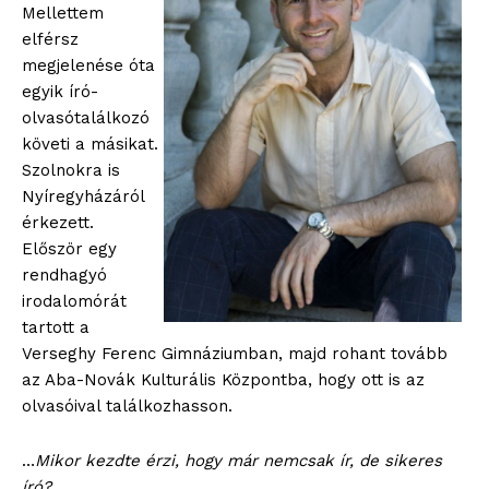
Mellettem
elférsz
megjelenése óta
egyik író-
olvasótalálkozó
követi a másikat.
Szolnokra is
Nyíregyházáról
érkezett.
Először egy
rendhagyó
irodalomórát
tartott a
Verseghy Ferenc Gimnáziumban, majd rohant tovább
az Aba-Novák Kulturális Központba, hogy ott is az
olvasóival találkozhasson.
…
Mikor kezdte érzi, hogy már nemcsak ír, de sikeres
író?