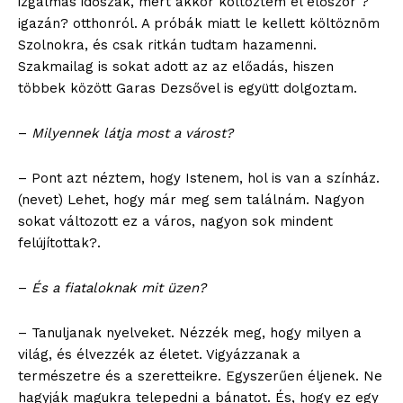
izgalmas időszak, mert akkor költöztem el először ?
igazán? otthonról. A próbák miatt le kellett költöznöm
Szolnokra, és csak ritkán tudtam hazamenni.
Szakmailag is sokat adott az az előadás, hiszen
többek között Garas Dezsővel is együtt dolgoztam.
–
Milyennek látja most a várost?
– Pont azt néztem, hogy Istenem, hol is van a színház.
(nevet) Lehet, hogy már meg sem találnám. Nagyon
sokat változott ez a város, nagyon sok mindent
felújítottak?.
–
És a fiataloknak mit üzen?
– Tanuljanak nyelveket. Nézzék meg, hogy milyen a
világ, és élvezzék az életet. Vigyázzanak a
természetre és a szeretteikre. Egyszerűen éljenek. Ne
hagyják magukra telepedni a bánatot. És, hogy ez egy