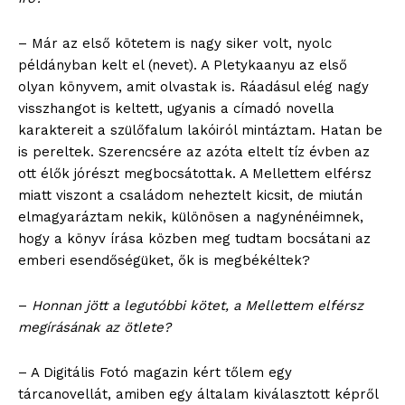
– Már az első kötetem is nagy siker volt, nyolc
példányban kelt el (nevet). A Pletykaanyu az első
olyan könyvem, amit olvastak is. Ráadásul elég nagy
visszhangot is keltett, ugyanis a címadó novella
karaktereit a szülőfalum lakóiról mintáztam. Hatan be
is pereltek. Szerencsére az azóta eltelt tíz évben az
ott élők jórészt megbocsátottak. A Mellettem elférsz
miatt viszont a családom neheztelt kicsit, de miután
elmagyaráztam nekik, különösen a nagynénéimnek,
hogy a könyv írása közben meg tudtam bocsátani az
emberi esendőségüket, ők is megbékéltek?
–
Honnan jött a legutóbbi kötet, a Mellettem elférsz
megírásának az ötlete?
– A Digitális Fotó magazin kért tőlem egy
tárcanovellát, amiben egy általam kiválasztott képről