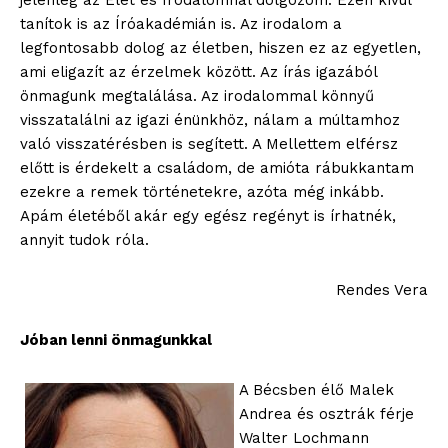
jelenleg az Élet és Irodalomnál dolgozom. Ezen kívül
tanítok is az Íróakadémián is. Az irodalom a
legfontosabb dolog az életben, hiszen ez az egyetlen,
ami eligazít az érzelmek között. Az írás igazából
önmagunk megtalálása. Az irodalommal könnyű
visszatalálni az igazi énünkhöz, nálam a múltamhoz
való visszatérésben is segített. A Mellettem elférsz
előtt is érdekelt a családom, de amióta rábukkantam
ezekre a remek történetekre, azóta még inkább.
Apám életéből akár egy egész regényt is írhatnék,
annyit tudok róla.
Rendes Vera
Jóban lenni önmagunkkal
A Bécsben élő Malek
Andrea és osztrák férje
Walter Lochmann