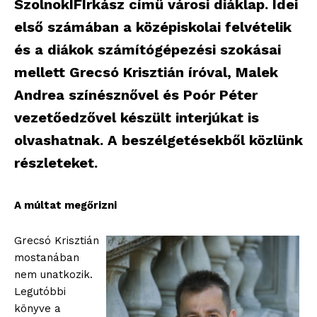
SzolnokIFIrkász című városi diáklap. Idei
első számában a középiskolai felvételik
és a diákok számítógépezési szokásai
mellett Grecsó Krisztián íróval, Malek
Andrea színésznővel és Poór Péter
vezetőedzővel készült interjúkat is
olvashatnak. A beszélgetésekből közlünk
részleteket.
A múltat megőrizni
Grecsó Krisztián
mostanában
nem unatkozik.
Legutóbbi
könyve a