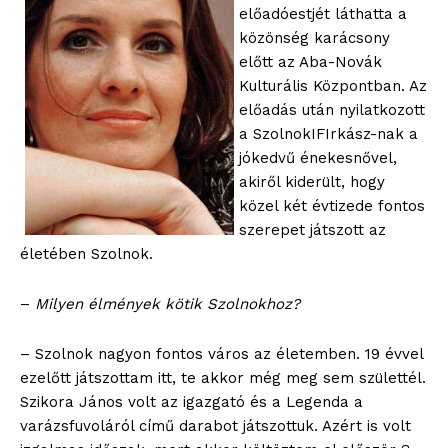
előadóestjét láthatta a
közönség karácsony
előtt az Aba-Novák
Kulturális Központban. Az
előadás után nyilatkozott
a SzolnokIFIrkász-nak a
jókedvű énekesnővel,
akiről kiderült, hogy
közel két évtizede fontos
szerepet játszott az
életében Szolnok.
–
Milyen élmények kötik Szolnokhoz?
– Szolnok nagyon fontos város az életemben. 19 évvel
ezelőtt játszottam itt, te akkor még meg sem születtél.
Szikora János volt az igazgató és a Legenda a
varázsfuvoláról című darabot játszottuk. Azért is volt