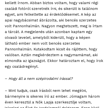
kellett írnom. Abban biztos voltam, hogy valami régi
családi fotóról szeretnék írni, és sikerült is találnom
egyet, ami felkeltette az érdeklődésemet. A kép az
apai nagybácsimat ábrázolta, aki bencés szerzetes
volt Pannonhalmán. Nagyon megtetszett, meg is írtam
a tárcát. A megjelenés után azonban kaptam egy
olvasói levelet, amelyből kiderült, hogy a képen
látható ember nem volt bencés szerzetes
Pannonhalmán. Kutakodtam kicsit és rájöttem, hogy
valóban. Aztán megkérdeztem a nagymamámat, aki
elmondta az igazságot. Ekkor határoztam el, hogy írok
egy családregényt.
–
Hogy áll a nem szépirodalmi írással?
– Mint tudjuk, csak írásból nem lehet megélni,
bármenyire is sikeres író az ember. Jómagam három
éven keresztül a Nők Lapja szerkesztője voltam,