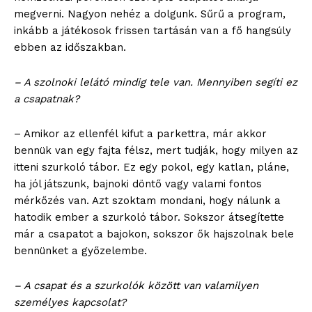
megverni. Nagyon nehéz a dolgunk. Sűrű a program,
inkább a játékosok frissen tartásán van a fő hangsúly
ebben az időszakban.
– A szolnoki lelátó mindig tele van. Mennyiben segíti ez
a csapatnak?
– Amikor az ellenfél kifut a parkettra, már akkor
ELŐFIZETÉS
bennük van egy fajta félsz, mert tudják, hogy milyen az
itteni szurkoló tábor. Ez egy pokol, egy katlan, pláne,
ha jól játszunk, bajnoki döntő vagy valami fontos
mérkőzés van. Azt szoktam mondani, hogy nálunk a
Hasznos
hatodik ember a szurkoló tábor. Sokszor átsegítette
már a csapatot a bajokon, sokszor ők hajszolnak bele
bennünket a győzelembe.
bSZ fiók
Előfizetés
– A csapat és a szurkolók között van valamilyen
Kapcsolat
személyes kapcsolat?