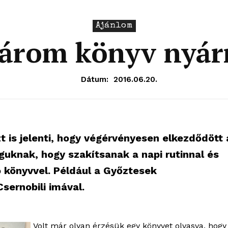
Ajánlom
árom könyv nyár
Dátum:
2016.06.20.
t is jelenti, hogy végérvényesen elkezdődött 
uknak, hogy szakítsanak a napi rutinnal és
 könyvvel. Például a Győztesek
sernobili imával.
Volt már olyan érzésük egy könyvet olvasva, hogy