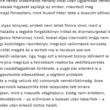
lsőre nehéz olvasmányt néhány oldal után ugyancsak nehéz
 oldalak fogyását sajnálja az ember, másrészt meg
jd filmesíteni, mint Rudolf Péter tette a Kossuth kiflivel
 olyan könyvek, amiket nem lehet filmre vinni, mert a
aladta a legjobb forgatókönyv-írókat és dramaturgokat is
jevics fehérorosz írónő, Nobel-díjas Csernobili imája nem 
y különleges riportkönyv, megrázó vallomások sorozata.
rófát megélt és a terheit ma is hordozó sok-sok
selői vallanak. Úgy, hogy ezt a könyvet bizony időnként le
 annyira megrázó a felrobbant reaktorba védőfelszerelés
s családtagjaiknak története, a sugárzás ellenére is a
gaszkodók elbeszélései, a segíteni próbálók
 és a máig velünk élő csinovnyik nemtörődömség. Sose
ernobili katasztrófa több települést tett tönkre
ban, mint a második világháború. Eddig nem értettem,
 likvidátorok – az erőművet a baleset után takarítók – a
dés után érkező biztos halált.