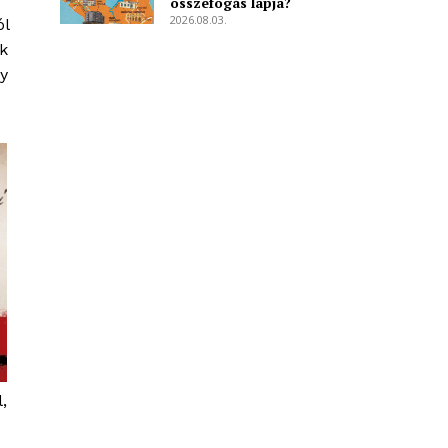
összefogás lapja?
2026.08.03.
ól
ek
y
,