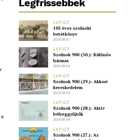
Legfrissebbek
1XVOLT
105 éves szolnoki
betétkönyv
2026.08.07.
1XVOLT
Szolnok 900 (30.): Különös
hármas
2026.08.06.
y
1XVOLT
Szolnok 900 (29.): Akkori
kereskedelem
2026.08.05.
1XVOLT
Szolnok 900 (28.): Aktív
bélyeggyűjtők
 a
2026.08.04.
1XVOLT
Szolnok 900 (27.): Az