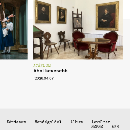
AJÁNLOM
Ahol kevesebb
2026.04.07.
Kérdezem
Vendégoldal
Album
Levéltár
SZPSZ
AKB