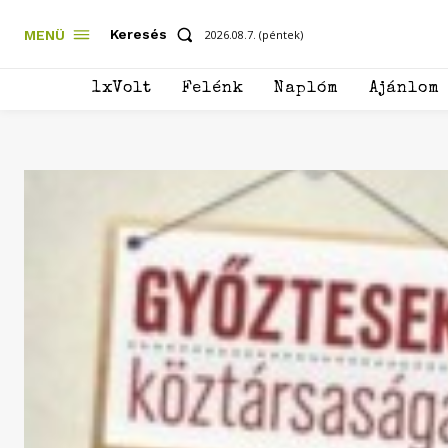
Keresés
MENÜ
2026.08.7. (péntek)
1xVolt
Felénk
Naplóm
Ajánlom