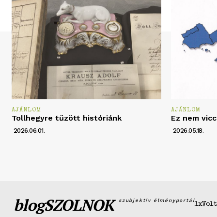
AJÁNLOM
AJÁNLOM
Tollhegyre tűzött históriánk
Ez nem vicc
2026.06.01.
2026.05.18.
blogSZOLNOK
szubjektív élményportál
1xVolt