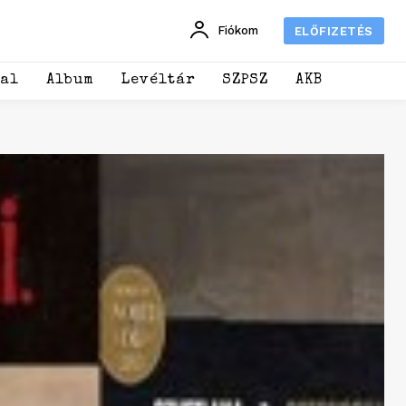
Fiókom
ELŐFIZETÉS
dal
Album
Levéltár
SZPSZ
AKB