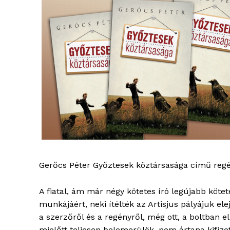
Gerőcs Péter Győztesek köztársasága című regén
A fiatal, ám már négy kötetes író legújabb kötet
munkájáért, neki ítélték az Artisjus pályájuk e
a szerzőről és a regényről, még ott, a boltban el
mielőtt teljesen belemerülök, nem ártana kifiz