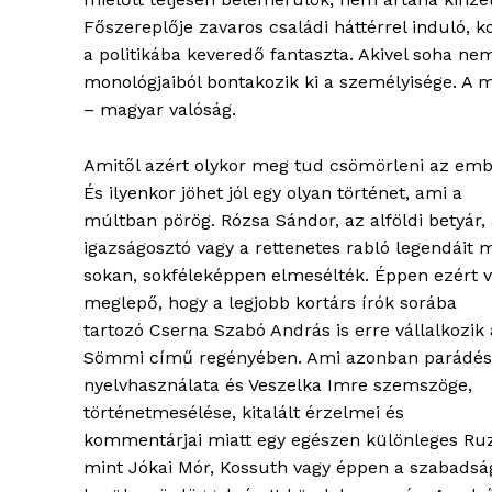
Főszereplője zavaros családi háttérrel induló,
blogSZ
a politikába keveredő fantaszta. Akivel soha ne
szubje
monológjaiból bontakozik ki a személyisége. A 
élményp
– magyar valóság.
Amitől azért olykor meg tud csömörleni az emb
És ilyenkor jöhet jól egy olyan történet, ami a
múltban pörög. Rózsa Sándor, az alföldi betyár,
igazságosztó vagy a rettenetes rabló legendáit 
sokan, sokféleképpen elmesélték. Éppen ezért v
meglepő, hogy a legjobb kortárs írók sorába
tartozó Cserna Szabó András is erre vállalkozik 
Sömmi című regényében. Ami azonban parádés
nyelvhasználata és Veszelka Imre szemszöge,
ELŐFIZE
történetmesélése, kitalált érzelmei és
kommentárjai miatt egy egészen különleges Ruzs
mint Jókai Mór, Kossuth vagy éppen a szabadsá