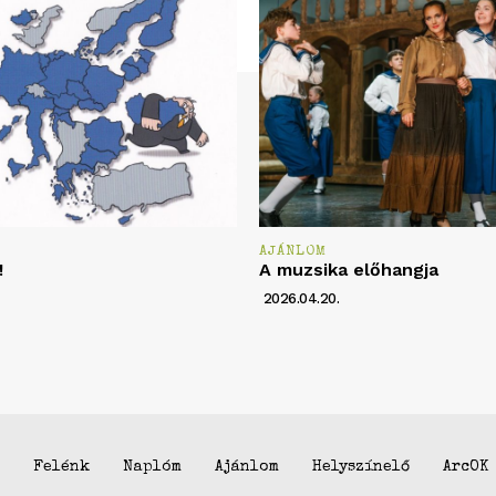
AJÁNLOM
!
A muzsika előhangja
2026.04.20.
Felénk
Naplóm
Ajánlom
Helyszínelő
ArcOK