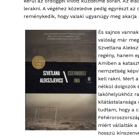
kerül az ördöggel vívott küzdelme során. Az e
lerakni. A végéhez közeledve pedig egyrészt az
reménykedik, hogy valaki ugyanúgy meg akarja ma
És sajnos vannak
valóság már megh
Szvetlana Alekszi
regény, hanem eg
Amiben a kataszt
nemzetiség képvi
kell rakni. Mert
nélkül dolgozók é
lakóhelyükhöz ra
kilátástalansága
tudtam, hogy a cs
Fehéroroszország
miért vállalták a
hosszú kínszenve