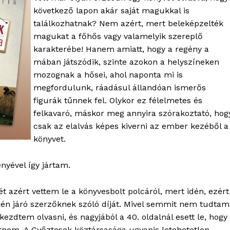
következő lapon akár saját magukkal is
találkozhatnak? Nem azért, mert beleképzelték
magukat a főhős vagy valamelyik szereplő
karakterébe! Hanem amiatt, hogy a regény a
mában játszódik, szinte azokon a helyszíneken
mozognak a hősei, ahol naponta mi is
megfordulunk, ráadásul állandóan ismerős
figurák tűnnek fel. Olykor ez félelmetes és
felkavaró, máskor meg annyira szórakoztató, hog
csak az elalvás képes kiverni az ember kezéből a
könyvet.
yével így jártam.
ét azért vettem le a könyvesbolt polcáról, mert idén, ezért
lején járó szerzőknek szóló díját. Mivel semmit nem tudtam
kezdtem olvasni, és nagyjából a 40. oldalnál esett le, hogy
etnem. A Győztesek köztársasága ugyanis letehetetlen.