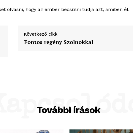
eket olvasni, hogy az ember becsülni tudja azt, amiben él.
Következő cikk
Fontos regény Szolnokkal
Kapcsolód
További írások