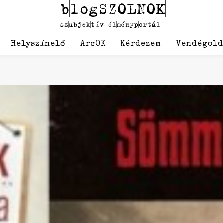
Helyszínelő
ArcOK
Kérdezem
Vendégol