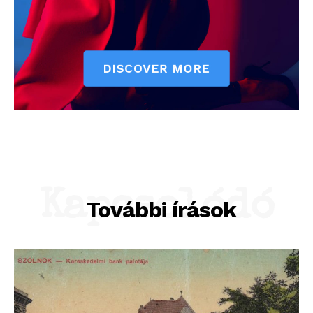
Kapcsolódó
További írások