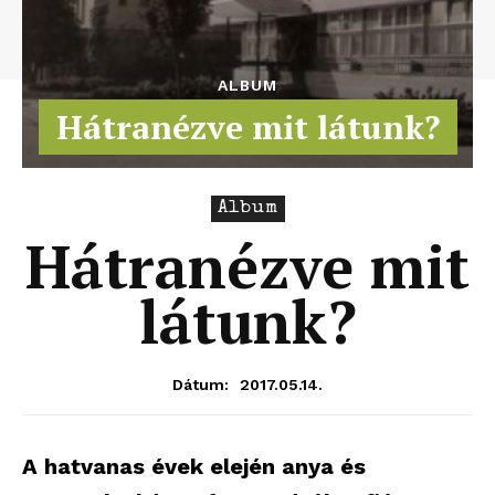
ALBUM
Hátranézve mit látunk?
Album
Hátranézve mit
látunk?
2017.05.14.
Dátum:
A hatvanas évek elején anya és