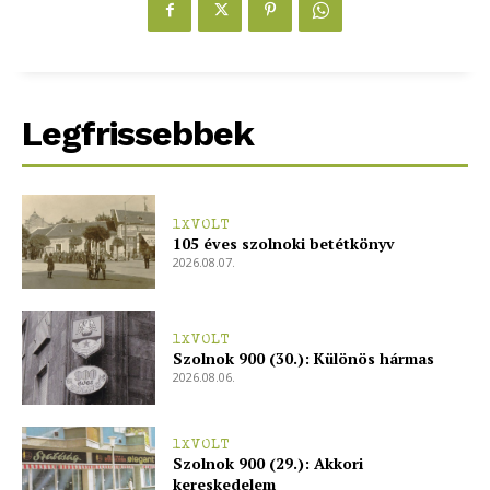
Legfrissebbek
ELŐFIZETÉS
1XVOLT
Hasznos
105 éves szolnoki betétkönyv
2026.08.07.
bSZ fiók
Előfizetés
1XVOLT
Kapcsolat
Szolnok 900 (30.): Különös hármas
2026.08.06.
Adatkezelési tájékoztató
Hirdetés
1XVOLT
Szolnok 900 (29.): Akkori
kereskedelem