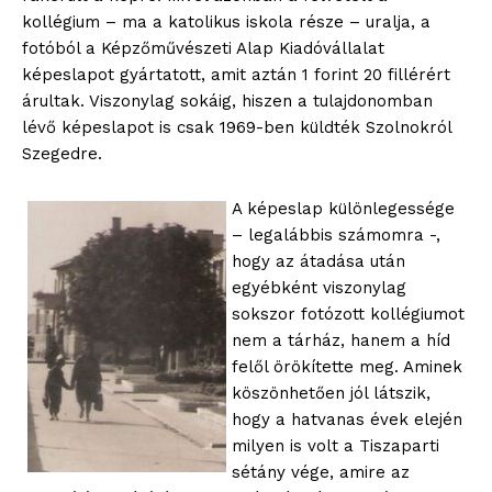
kollégium – ma a katolikus iskola része – uralja, a
fotóból a Képzőművészeti Alap Kiadóvállalat
képeslapot gyártatott, amit aztán 1 forint 20 fillérért
árultak. Viszonylag sokáig, hiszen a tulajdonomban
lévő képeslapot is csak 1969-ben küldték Szolnokról
Szegedre.
A képeslap különlegessége
– legalábbis számomra -,
hogy az átadása után
egyébként viszonylag
sokszor fotózott kollégiumot
nem a tárház, hanem a híd
felől örökítette meg. Aminek
köszönhetően jól látszik,
hogy a hatvanas évek elején
milyen is volt a Tiszaparti
sétány vége, amire az