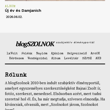
ALBUM
Új év és Damjanich
2026.06.02.
blogSZOLNOK
szubjektív élményportál
1xVolt
Felénk
Naplóm
Ajánlom
Helyszínelő
ArcOK
Kérdezem
Vendégoldal
Album
Levéltár
SZPSZ
AKB
Rólunk
A blogSzolnok 2010-ben indult szubjektív élményportál,
amelyet egyszemélyes szerkesztőségként Bajnai Zsolt ír,
fotóz, szerkeszt, menedzsel. Elsősorban azért, mert tudni
szeretné hol él. És, ha már megtudja, szívesen elmondja. Ha
kíváncsiak, olvassák, mert „Szolnokot járom, Szolnokot
írom”.