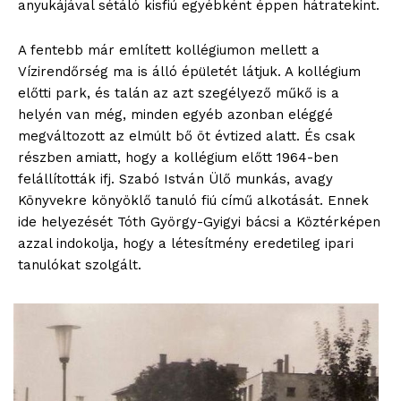
anyukájával sétáló kisfiú egyébként éppen hátratekint.
A fentebb már említett kollégiumon mellett a
Vízirendőrség ma is álló épületét látjuk. A kollégium
előtti park, és talán az azt szegélyező műkő is a
helyén van még, minden egyéb azonban eléggé
megváltozott az elmúlt bő öt évtized alatt. És csak
részben amiatt, hogy a kollégium előtt 1964-ben
felállították ifj. Szabó István Ülő munkás, avagy
Könyvekre könyöklő tanuló fiú című alkotását. Ennek
ide helyezését Tóth György-Gyigyi bácsi a Köztérképen
azzal indokolja, hogy a létesítmény eredetileg ipari
tanulókat szolgált.