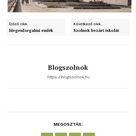
Előző cikk
Következő cikk
Idegenforgalmi emlék
Szolnok bezárt iskolái
Blogszolnok
https://blogszolnok.hu
blogSZOLNOK
szubjektív élményportál
MEGOSZTÁS: