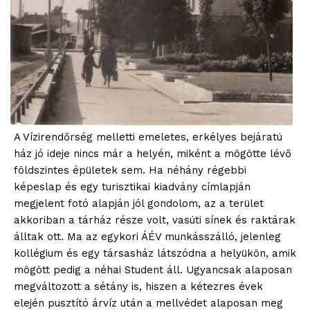
A Vízirendőrség melletti emeletes, erkélyes bejáratú
ház jó ideje nincs már a helyén, miként a mögötte lévő
földszintes épületek sem. Ha néhány régebbi
képeslap és egy turisztikai kiadvány címlapján
megjelent fotó alapján jól gondolom, az a terület
akkoriban a tárház része volt, vasúti sínek és raktárak
álltak ott. Ma az egykori ÁÉV munkásszálló, jelenleg
kollégium és egy társasház látszódna a helyükön, amik
mögött pedig a néhai Student áll. Ugyancsak alaposan
megváltozott a sétány is, hiszen a kétezres évek
elején pusztító árvíz után a mellvédet alaposan meg