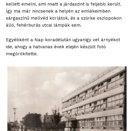
kellett emelni, ami miatt a járdaszint is feljebb került.
Így ma már nincsenek a helyén az emlékeimben
sárgaszínű mellvéd korlátok, és a szürke oszlopokon
álló, fehérburás utcai lámpák sem.
Egyébként a Nap koradélután ugyanígy vet árnyékot
ide, ahogy a hatvanas évek elején készült fotó
megörökítette.