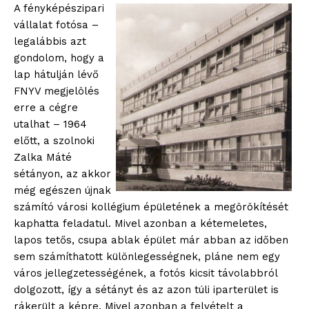
A fényképészipari
vállalat fotósa –
legalábbis azt
gondolom, hogy a
lap hátulján lévő
FNYV megjelölés
erre a cégre
utalhat – 1964
előtt, a szolnoki
Zalka Máté
sétányon, az akkor
még egészen újnak
számító városi kollégium épületének a megörökítését
kaphatta feladatul. Mivel azonban a kétemeletes,
lapos tetős, csupa ablak épület már abban az időben
sem számíthatott különlegességnek, pláne nem egy
város jellegzetességének, a fotós kicsit távolabbról
dolgozott, így a sétányt és az azon túli iparterület is
rákerült a képre. Mivel azonban a felvételt a