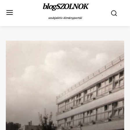
blogSZOLNOK
szubjektív élményportál