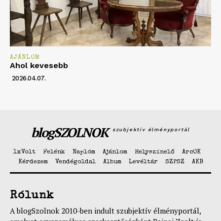
AJÁNLOM
Ahol kevesebb
2026.04.07.
blogSZOLNOK
szubjektív élményportál
1xVolt
Felénk
Naplóm
Ajánlom
Helyszínelő
ArcOK
Kérdezem
Vendégoldal
Album
Levéltár
SZPSZ
AKB
Rólunk
A blogSzolnok 2010-ben indult szubjektív élményportál,