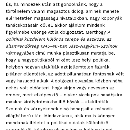
És, ha mindezek után azt gondolnánk, hogy a
történelem valami magasztos dolog, aminek menete
elérhetetlen magasságú hivatalokban, nagy koponyák
tanácskozásain dől el, akkor ajánlom mindenki
figyelmébe Csönge Attila dolgozatát. Merthogy
A
politikai küzdelem különös terepe és eszköze: az
államrendőrség 1945-46-ban Jász-Nagykun-Szolnok
vármegyében
című munka plasztikusan mutatja be,
hogy a nagypolitikából miként lesz helyi politika,
helyben hogyan alakítják azt jellemtelen figurák,
pitiáner ellentétek, az adott pillanatban fontosnak vélt
vagy hazudott alkuk. A dolgozat olvasása közben néha
nehéz volt eldönteni, hogy sírjon vagy nevessen az
ember, mert elképesztő – olykor vicclapok hasábjaira,
máskor királydrámákba illő hősök – alakították
Szolnok és környékének első hónapjait a második
világháború után. Mindazoknak, akik ma is könnyen
mondanak ítéletet a politikai oldalak különböző
szereplőiről, kötelező olvasmánnyá kellene tenni