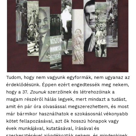
Hasznos
bSZ fiók
Előfizetés
Kapcsolat
Adatkezelési tájékoztató
Hirdetés
Tudom, hogy nem vagyunk egyformák, nem ugyanaz az
érdeklődésünk. Éppen ezért engedtessék meg nekem,
hogy a 37.
Zounuk
szerzőinek és létrehozóinak a
magam részéről hálás legyek, mert mindazt a tudást,
amit én pár óra olvasással megszerezhettem, és most
már bármikor használhatok e szokásosnál vékonyabb
kötet fellapozásával, azt ők hosszú hónapok vagy
évek munkájával, kutatásával, írásával és
szerkesztésével ajándékozták nekem, és mindenkinek,