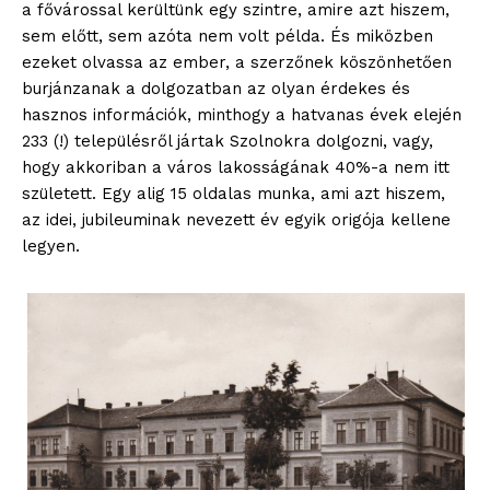
a fővárossal kerültünk egy szintre, amire azt hiszem,
sem előtt, sem azóta nem volt példa. És miközben
ezeket olvassa az ember, a szerzőnek köszönhetően
burjánzanak a dolgozatban az olyan érdekes és
hasznos információk, minthogy a hatvanas évek elején
233 (!) településről jártak Szolnokra dolgozni, vagy,
hogy akkoriban a város lakosságának 40%-a nem itt
született. Egy alig 15 oldalas munka, ami azt hiszem,
az idei, jubileuminak nevezett év egyik origója kellene
legyen.