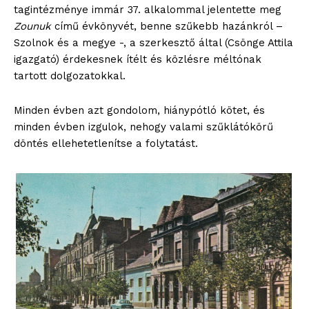
tagintézménye immár 37. alkalommal jelentette meg
Zounuk
című évkönyvét, benne szűkebb hazánkról –
Szolnok és a megye -, a szerkesztő által (Csönge Attila
igazgató) érdekesnek ítélt és közlésre méltónak
tartott dolgozatokkal.
Minden évben azt gondolom, hiánypótló kötet, és
minden évben izgulok, nehogy valami szűklátókörű
döntés ellehetetlenítse a folytatást.