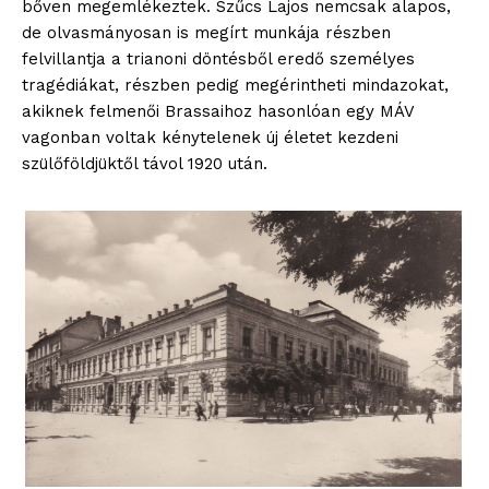
bőven megemlékeztek. Szűcs Lajos nemcsak alapos,
de olvasmányosan is megírt munkája részben
felvillantja a trianoni döntésből eredő személyes
tragédiákat, részben pedig megérintheti mindazokat,
akiknek felmenői Brassaihoz hasonlóan egy MÁV
vagonban voltak kénytelenek új életet kezdeni
szülőföldjüktől távol 1920 után.