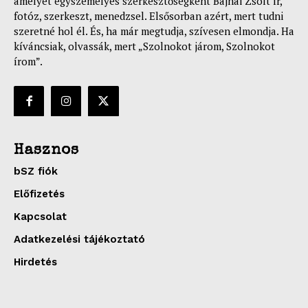
amelyet egyszemélyes szerkesztőségként Bajnai Zsolt ír,
fotóz, szerkeszt, menedzsel. Elsősorban azért, mert tudni
szeretné hol él. És, ha már megtudja, szívesen elmondja. Ha
kíváncsiak, olvassák, mert „Szolnokot járom, Szolnokot
írom”.
Hasznos
bSZ fiók
Előfizetés
Kapcsolat
Adatkezelési tájékoztató
Hirdetés