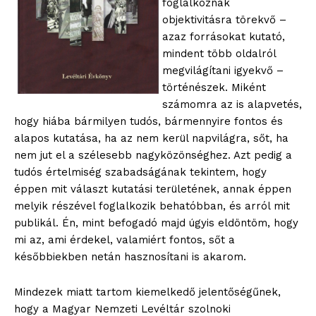
foglalkoznak
objektivitásra törekvő –
azaz forrásokat kutató,
mindent több oldalról
megvilágítani igyekvő –
történészek. Miként
számomra az is alapvetés,
hogy hiába bármilyen tudós, bármennyire fontos és
alapos kutatása, ha az nem kerül napvilágra, sőt, ha
nem jut el a szélesebb nagyközönséghez. Azt pedig a
tudós értelmiség szabadságának tekintem, hogy
éppen mit választ kutatási területének, annak éppen
melyik részével foglalkozik behatóbban, és arról mit
publikál. Én, mint befogadó majd úgyis eldöntöm, hogy
mi az, ami érdekel, valamiért fontos, sőt a
későbbiekben netán hasznosítani is akarom.
Mindezek miatt tartom kiemelkedő jelentőségűnek,
hogy a Magyar Nemzeti Levéltár szolnoki