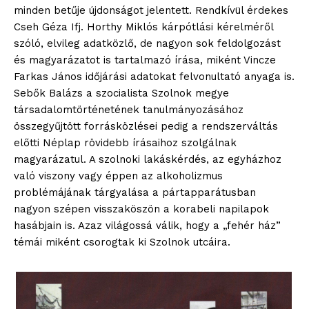
minden betűje újdonságot jelentett. Rendkívül érdekes
Cseh Géza Ifj. Horthy Miklós kárpótlási kérelméről
szóló, elvileg adatközlő, de nagyon sok feldolgozást
blogSZOLNOK
és magyarázatot is tartalmazó írása, miként Vincze
szubjektív élményportál
Farkas János időjárási adatokat felvonultató anyaga is.
Sebők Balázs a szocialista Szolnok megye
társadalomtörténetének tanulmányozásához
összegyűjtött forrásközlései pedig a rendszerváltás
előtti Néplap rövidebb írásaihoz szolgálnak
magyarázatul. A szolnoki lakáskérdés, az egyházhoz
való viszony vagy éppen az alkoholizmus
problémájának tárgyalása a pártapparátusban
nagyon szépen visszaköszön a korabeli napilapok
hasábjain is. Azaz világossá válik, hogy a „fehér ház”
témái miként csorogtak ki Szolnok utcáira.
ELŐFIZETÉS