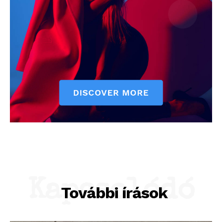
Kapcsolódó
További írások