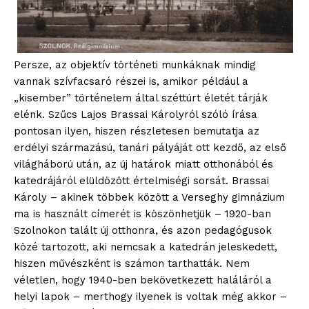
Persze, az objektív történeti munkáknak mindig
vannak szívfacsaró részei is, amikor például a
„kisember” történelem által széttúrt életét tárják
elénk. Szűcs Lajos Brassai Károlyról szóló írása
pontosan ilyen, hiszen részletesen bemutatja az
erdélyi származású, tanári pályáját ott kezdő, az első
világháború után, az új határok miatt otthonából és
katedrájáról elüldözött értelmiségi sorsát. Brassai
Károly – akinek többek között a Verseghy gimnázium
ma is használt címerét is köszönhetjük – 1920-ban
Szolnokon talált új otthonra, és azon pedagógusok
közé tartozott, aki nemcsak a katedrán jeleskedett,
hiszen művészként is számon tarthatták. Nem
véletlen, hogy 1940-ben bekövetkezett haláláról a
helyi lapok – merthogy ilyenek is voltak még akkor –