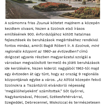
A számomra friss
Zounuk
kötetet majdnem a közepén
kezdtem olvasni, hiszen a Szolnok első írásos
említésének 900. évfordulójához kötött hatalmas
fejlesztések és beruházások megértéséhez rendkívül
fontos mindaz, amiről Bagdi Róbert ír. A
Szolnok, mint
regionális központ az 1960-as évtizedben?
című
dolgozat ugyanis részben magyarázatul szolgál a
városban megvalósított termelő és jóléti beruházások
ide kerülésére, hiszen kiderül: nagyjából 1963-tól majd
egy évtizeden át úgy tűnt, hogy az ország 9 regionális
központjának egyike a város. „Az Alföld közepén fekvő
Szolnokra a Tiszántúlról elvándorló népesség
‘megállóhelyeként’ számítottak.” Sőt Győrrel,
Nagykanizsával, Péccsel, Székesfehérvárral,
Szegeddel, Debrecennel, Miskolccal és természetesen