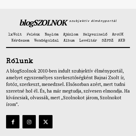
blogSZOLNOK
szubjektív élményportál
1xVolt
Felénk
Naplóm
Ajánlom
Helyszínelő
ArcOK
Kérdezem
Vendégoldal
Album
Levéltár
SZPSZ
AKB
Rólunk
A blogSzolnok 2010-ben indult szubjektív élményportál,
amelyet egyszemélyes szerkesztőségként Bajnai Zsolt ír,
fotóz, szerkeszt, menedzsel. Elsősorban azért, mert tudni
szeretné hol él. És, ha már megtudja, szívesen elmondja. Ha
kíváncsiak, olvassák, mert „Szolnokot járom, Szolnokot
írom”.