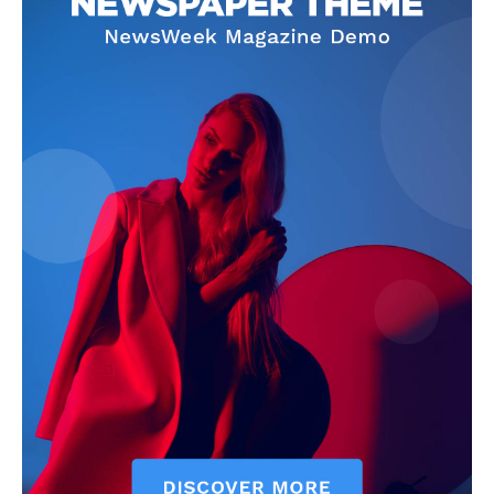
szubjektív élményportál
ELŐFIZETÉS
Hasznos
bSZ fiók