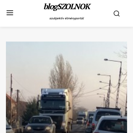
blogSZOLNOK
szubjektív élményportál