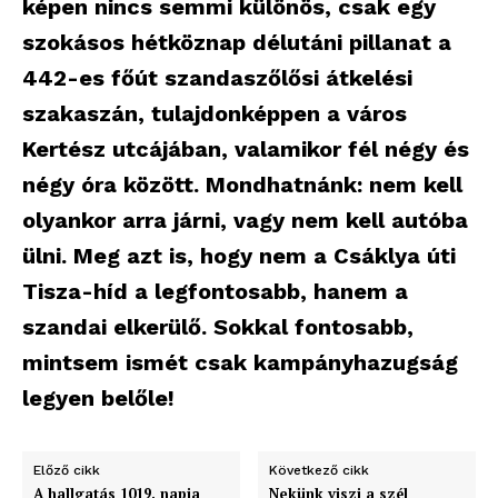
képen nincs semmi különös, csak egy
szokásos hétköznap délutáni pillanat a
442-es főút szandaszőlősi átkelési
szakaszán, tulajdonképpen a város
Kertész utcájában, valamikor fél négy és
négy óra között. Mondhatnánk: nem kell
olyankor arra járni, vagy nem kell autóba
ülni. Meg azt is, hogy nem a Csáklya úti
Tisza-híd a legfontosabb, hanem a
szandai elkerülő. Sokkal fontosabb,
mintsem ismét csak kampányhazugság
legyen belőle!
Előző cikk
Következő cikk
A hallgatás 1019. napja
Nekünk viszi a szél