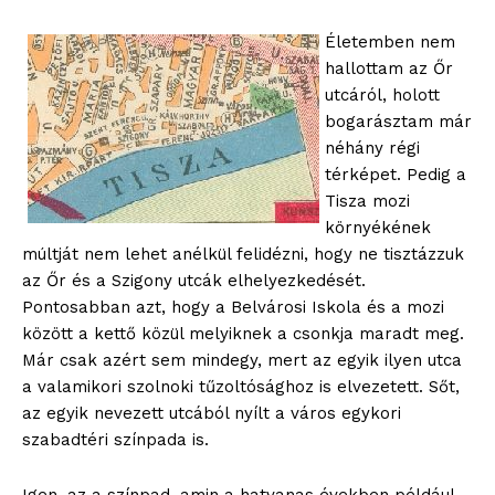
Életemben nem
hallottam az Őr
utcáról, holott
bogarásztam már
néhány régi
térképet. Pedig a
Tisza mozi
környékének
múltját nem lehet anélkül felidézni, hogy ne tisztázzuk
az Őr és a Szigony utcák elhelyezkedését.
Pontosabban azt, hogy a Belvárosi Iskola és a mozi
között a kettő közül melyiknek a csonkja maradt meg.
Már csak azért sem mindegy, mert az egyik ilyen utca
a valamikori szolnoki tűzoltósághoz is elvezetett. Sőt,
az egyik nevezett utcából nyílt a város egykori
szabadtéri színpada is.