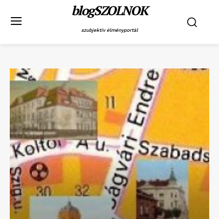
blogSZOLNOK
szubjektív élményportál