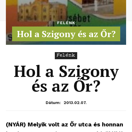
FELÉNK
Hol a Szigony és az Őr?
Felénk
Hol a Szigony
és az Őr?
2013.02.07.
Dátum:
(NYÁR) Melyik volt az Őr utca és honnan