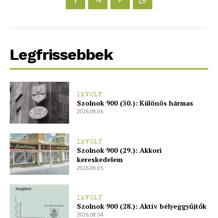
blogSZOLNOK
szubjektív élményportál
Legfrissebbek
1XVOLT
Szolnok 900 (30.): Különös hármas
2026.08.06.
1XVOLT
Szolnok 900 (29.): Akkori
kereskedelem
ELŐFIZETÉS
2026.08.05.
1XVOLT
Szolnok 900 (28.): Aktív bélyeggyűjtők
Hasznos
2026.08.04.