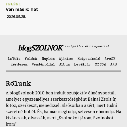
FELÉNK
Van másik: hat
2026.05.28.
blogSZOLNOK
szubjektív élményportál
1xVolt
Felénk
Naplóm
Ajánlom
Helyszínelő
ArcOK
Kérdezem
Vendégoldal
Album
Levéltár
SZPSZ
AKB
Rólunk
A blogSzolnok 2010-ben indult szubjektív élményportál,
amelyet egyszemélyes szerkesztőségként Bajnai Zsolt ír,
fotóz, szerkeszt, menedzsel. Elsősorban azért, mert tudni
szeretné hol él. És, ha már megtudja, szívesen elmondja. Ha
kíváncsiak, olvassák, mert „Szolnokot járom, Szolnokot
írom”.