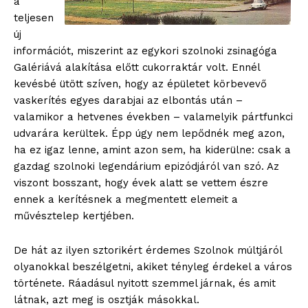
a
teljesen
új
információt, miszerint az egykori szolnoki zsinagóga
Galériává alakítása előtt cukorraktár volt. Ennél
kevésbé ütött szíven, hogy az épületet körbevevő
vaskerítés egyes darabjai az elbontás után –
valamikor a hetvenes években – valamelyik pártfunkci
udvarára kerültek. Épp úgy nem lepődnék meg azon,
ha ez igaz lenne, amint azon sem, ha kiderülne: csak a
gazdag szolnoki legendárium epizódjáról van szó. Az
viszont bosszant, hogy évek alatt se vettem észre
ennek a kerítésnek a megmentett elemeit a
művésztelep kertjében.
De hát az ilyen sztorikért érdemes Szolnok múltjáról
olyanokkal beszélgetni, akiket tényleg érdekel a város
története. Ráadásul nyitott szemmel járnak, és amit
látnak, azt meg is osztják másokkal.