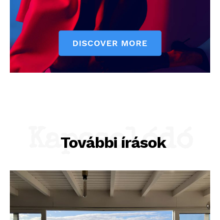
Kapcsolódó
További írások