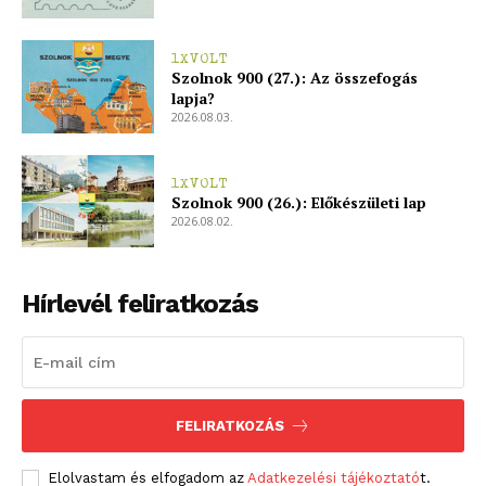
bSZ fiók
1XVOLT
Előfizetés
Szolnok 900 (27.): Az összefogás
lapja?
Kapcsolat
2026.08.03.
Adatkezelési tájékoztató
Hirdetés
1XVOLT
Szolnok 900 (26.): Előkészületi lap
2026.08.02.
Hírlevél feliratkozás
FELIRATKOZÁS
Elolvastam és elfogadom az
Adatkezelési tájékoztató
t.