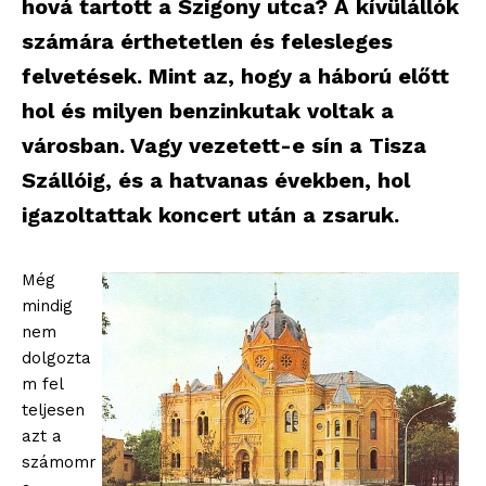
hová tartott a Szigony utca? A kívülállók
számára érthetetlen és felesleges
felvetések. Mint az, hogy a háború előtt
hol és milyen benzinkutak voltak a
városban. Vagy vezetett-e sín a Tisza
Szállóig, és a hatvanas években, hol
igazoltattak koncert után a zsaruk.
Még
mindig
nem
dolgozta
m fel
teljesen
azt a
számomr