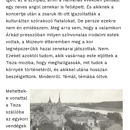
Igen, az a színpad, amin a hatvanas években például
egy neves angol zenekar is fellépett. És akiknek a
koncertje után a zsaruk itt-ott igazoltatták a
kulturáltan szórakozó fiatalokat. De persze ezekre
nem én emlékszem. Meg arra sem, hogy a valamikori
Árkád presszóban milyen színvonalas irodalmi estek
voltak, a Múzeum étteremben meg a kor
legnépszerűbb hazai zenekarai játszottak. Nem.
Ezeket azoktól tudom, akik vasárnap este eljöttek a
Tisza moziba, hogy meghallgassák, mit tudok a
környék történetéről, és akikkel utána hosszan
beszélgettünk. Mindenről. Témát, témába öltve.
Mehettek-
e vonattal
a Tisza
szállóba
az egykori
vendégek