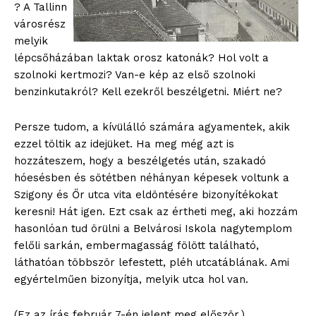
? A Tallinn
városrész
melyik
lépcsőházában laktak orosz katonák? Hol volt a
szolnoki kertmozi? Van-e kép az első szolnoki
benzinkutakról? Kell ezekről beszélgetni. Miért ne?
Persze tudom, a kívülálló számára agyamentek, akik
ezzel töltik az idejüket. Ha meg még azt is
hozzáteszem, hogy a beszélgetés után, szakadó
hóesésben és sötétben néhányan képesek voltunk a
Szigony és Őr utca vita eldöntésére bizonyítékokat
keresni! Hát igen. Ezt csak az értheti meg, aki hozzám
hasonlóan tud örülni a Belvárosi Iskola nagytemplom
felőli sarkán, embermagasság fölött található,
láthatóan többször lefestett, pléh utcatáblának. Ami
egyértelműen bizonyítja, melyik utca hol van.
(Ez az írás február 7-én jelent meg először.)