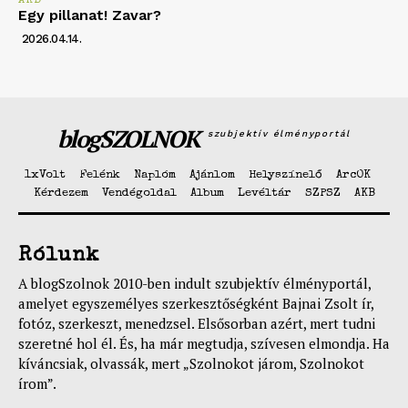
AKB
Egy pillanat! Zavar?
2026.04.14.
blogSZOLNOK
szubjektív élményportál
1xVolt
Felénk
Naplóm
Ajánlom
Helyszínelő
ArcOK
Kérdezem
Vendégoldal
Album
Levéltár
SZPSZ
AKB
Rólunk
A blogSzolnok 2010-ben indult szubjektív élményportál,
amelyet egyszemélyes szerkesztőségként Bajnai Zsolt ír,
fotóz, szerkeszt, menedzsel. Elsősorban azért, mert tudni
szeretné hol él. És, ha már megtudja, szívesen elmondja. Ha
kíváncsiak, olvassák, mert „Szolnokot járom, Szolnokot
írom”.