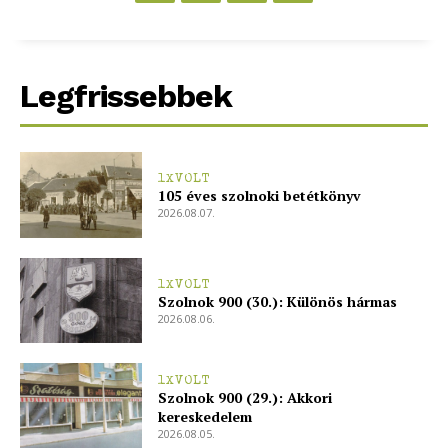
Legfrissebbek
1XVOLT
105 éves szolnoki betétkönyv
2026.08.07.
1XVOLT
Szolnok 900 (30.): Különös hármas
2026.08.06.
1XVOLT
Szolnok 900 (29.): Akkori
kereskedelem
2026.08.05.