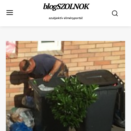
blogSZOLNOK
szubjektív élményportál