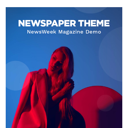
blogSZOLNOK
szubjektív élményportál
ELŐFIZETÉS
Hasznos