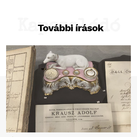
Kapcsolódó
További írások