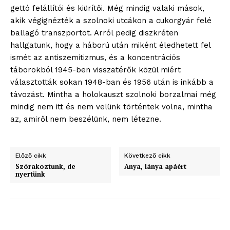
gettó felállítói és kiürítői. Még mindig valaki mások,
akik végignézték a szolnoki utcákon a cukorgyár felé
ballagó transzportot. Arról pedig diszkréten
hallgatunk, hogy a háború után miként éledhetett fel
ismét az antiszemitizmus, és a koncentrációs
táborokból 1945-ben visszatérők közül miért
választották sokan 1948-ban és 1956 után is inkább a
távozást. Mintha a holokauszt szolnoki borzalmai még
mindig nem itt és nem velünk történtek volna, mintha
az, amiről nem beszélünk, nem létezne.
Előző cikk
Következő cikk
Szórakoztunk, de
Anya, lánya apáért
nyertünk