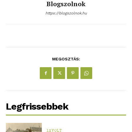
Blogszolnok
https://blogszolnok.hu
blogSZOLNOK
szubjektív élményportál
MEGOSZTÁS:
Legfrissebbek
1XVOLT