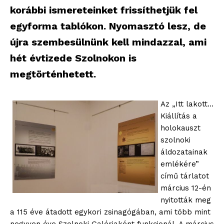
korábbi ismereteinket frissíthetjük fel
egyforma tablókon. Nyomasztó lesz, de
újra szembesülnünk kell mindazzal, ami
hét évtizede Szolnokon is
megtörténhetett.
Az „Itt lakott…
Kiállítás a
holokauszt
szolnoki
áldozatainak
emlékére”
című tárlatot
március 12-én
nyitották meg
a 115 éve átadott egykori zsinagógában, ami több mint