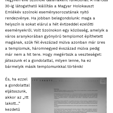
negyven éve Szolnoki Galériaként funkcionál. A március
30-ig látogatható kiállítás a Magyar Holokauszt
Emlékév szolnoki eseménysorozatának nyitó
rendezvénye. Ha jobban belegondolunk: maga a
helyszín is sokat elárul a hét évtizeddel ezelőtti
eseményekről. Volt Szolnokon egy közösség, amelyik a
város aranykorában gyönyörű templomot építhetett
magának, szűk fél évszázad múlva azonban már üres
a templomuk, háromnegyed évszázad múlva pedig
már nem a hit tere. Hogy megértsük a veszteséget:
játsszunk el a gondolattal, milyen lenne, ha ez
bármelyik másik templomunkkal történik!
És, ha ezzel
a gondolattal
eljátsszunk,
akkor az „Itt
lakott…”
kezdetű