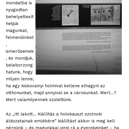
mondatba is
nyugodtan
behelyettesít
hetjük
magunkat,
felmenőinket
,
ismerőseinek
, és mondjuk,
beleborzong
hatunk, hogy
milyen lenne,
ha egy kiskocsinyi holmival kellene elhagyni az
otthonunkat, majd annyival se a városunkat. Mert…?
Mert valamilyennek születtünk.
Az „Itt lakott… Kiállítás a holokauszt szolnoki
áldozatainak emlékére” kiállítást akkor is meg kell
néznünk – és magunkkal vinni rá a gyerekeinket -, ha