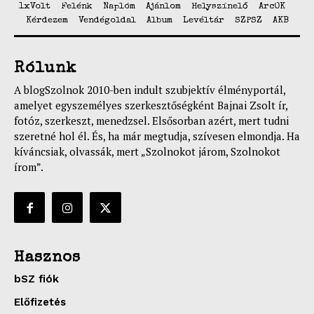
1xVolt
Felénk
Naplóm
Ajánlom
Helyszínelő
ArcOK
Kérdezem
Vendégoldal
Album
Levéltár
SZPSZ
AKB
Rólunk
A blogSzolnok 2010-ben indult szubjektív élményportál,
amelyet egyszemélyes szerkesztőségként Bajnai Zsolt ír,
fotóz, szerkeszt, menedzsel. Elsősorban azért, mert tudni
szeretné hol él. És, ha már megtudja, szívesen elmondja. Ha
kíváncsiak, olvassák, mert „Szolnokot járom, Szolnokot
írom”.
Hasznos
bSZ fiók
Előfizetés