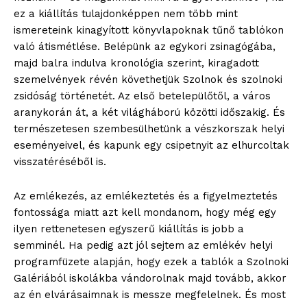
ez a kiállítás tulajdonképpen nem több mint
ismereteink kinagyított könyvlapoknak tűnő tablókon
való átismétlése. Belépünk az egykori zsinagógába,
majd balra indulva kronológia szerint, kiragadott
szemelvények révén követhetjük Szolnok és szolnoki
zsidóság történetét. Az első betelepülőtől, a város
aranykorán át, a két világháború közötti időszakig. És
természetesen szembesülhetünk a vészkorszak helyi
eseményeivel, és kapunk egy csipetnyit az elhurcoltak
visszatéréséből is.
Az emlékezés, az emlékeztetés és a figyelmeztetés
fontossága miatt azt kell mondanom, hogy még egy
ilyen rettenetesen egyszerű kiállítás is jobb a
semminél. Ha pedig azt jól sejtem az emlékév helyi
programfüzete alapján, hogy ezek a tablók a Szolnoki
Galériából iskolákba vándorolnak majd tovább, akkor
az én elvárásaimnak is messze megfelelnek. És most