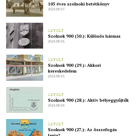
ELŐFIZETÉS
105 éves szolnoki betétkönyv
2026.08.07.
1XVOLT
Hasznos
Szolnok 900 (30.): Különös hármas
2026.08.06.
bSZ fiók
Előfizetés
1XVOLT
Szolnok 900 (29.): Akkori
Kapcsolat
kereskedelem
Adatkezelési tájékoztató
2026.08.05.
Hirdetés
1XVOLT
Szolnok 900 (28.): Aktív bélyeggyűjtők
2026.08.04.
1XVOLT
Szolnok 900 (27.): Az összefogás
lapja?