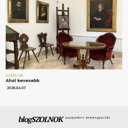
AJÁNLOM
Ahol kevesebb
2026.04.07.
blogSZOLNOK
szubjektív élményportál