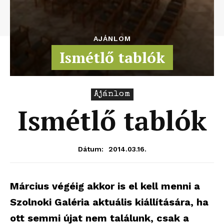
AJÁNLOM
Ismétlő tablók
Ajánlom
Ismétlő tablók
2014.03.16.
Dátum:
Március végéig akkor is el kell menni a
Szolnoki Galéria aktuális kiállítására, ha
ott semmi újat nem találunk, csak a