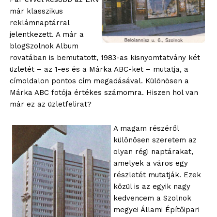
már klasszikus
reklámnaptárral
jelentkezett. A már a
blogSzolnok Album
rovatában is bemutatott, 1983-as kisnyomtatvány két
üzletét – az 1-es és a Márka ABC-ket – mutatja, a
címoldalon pontos cím megadásával. Különösen a
Márka ABC fotója értékes számomra. Hiszen hol van
már ez az üzletfelirat?
A magam részéről
különösen szeretem az
olyan régi naptárakat,
amelyek a város egy
részletét mutatják. Ezek
közül is az egyik nagy
kedvencem a Szolnok
megyei Állami Építőipari