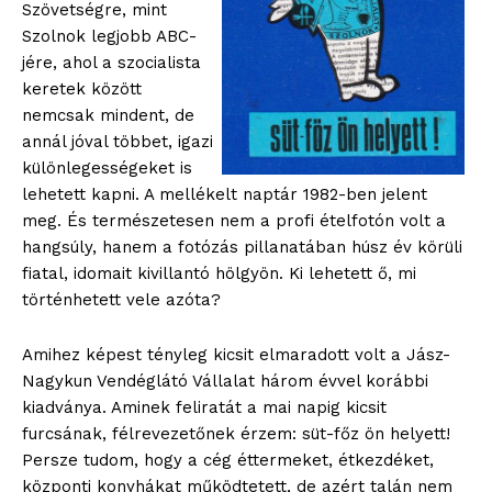
Szövetségre, mint
Szolnok legjobb ABC-
jére, ahol a szocialista
keretek között
nemcsak mindent, de
annál jóval többet, igazi
különlegességeket is
lehetett kapni. A mellékelt naptár 1982-ben jelent
meg. És természetesen nem a profi ételfotón volt a
hangsúly, hanem a fotózás pillanatában húsz év körüli
fiatal, idomait kivillantó hölgyön. Ki lehetett ő, mi
történhetett vele azóta?
Amihez képest tényleg kicsit elmaradott volt a Jász-
Nagykun Vendéglátó Vállalat három évvel korábbi
kiadványa. Aminek feliratát a mai napig kicsit
furcsának, félrevezetőnek érzem: süt-főz ön helyett!
Persze tudom, hogy a cég éttermeket, étkezdéket,
központi konyhákat működtetett, de azért talán nem