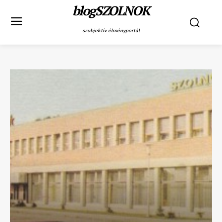
blogSZOLNOK
szubjektív élményportál