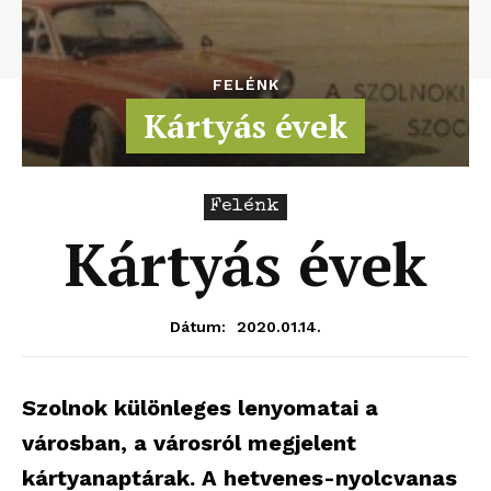
FELÉNK
Kártyás évek
Felénk
Kártyás évek
2020.01.14.
Dátum:
Szolnok különleges lenyomatai a
városban, a városról megjelent
kártyanaptárak. A hetvenes-nyolcvanas