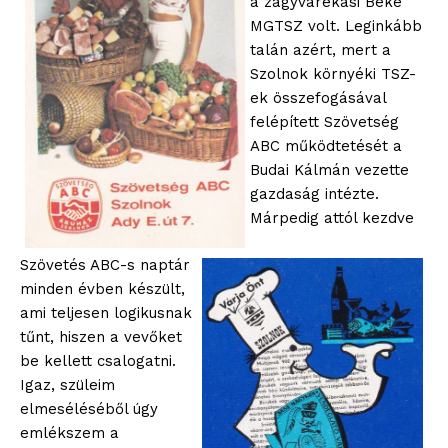
a zagyvarékasi Béke
MGTSZ volt. Leginkább
talán azért, mert a
Szolnok környéki TSZ-
ek összefogásával
felépített Szövetség
ABC működtetését a
Budai Kálmán vezette
ELŐFIZETÉS
gazdaság intézte.
Márpedig attól kezdve
Szövetés ABC-s naptár
Hasznos
minden évben készült,
ami teljesen logikusnak
bSZ fiók
tűnt, hiszen a vevőket
Előfizetés
be kellett csalogatni.
Igaz, szüleim
Kapcsolat
elmeséléséből úgy
Adatkezelési tájékoztató
emlékszem a
Hirdetés