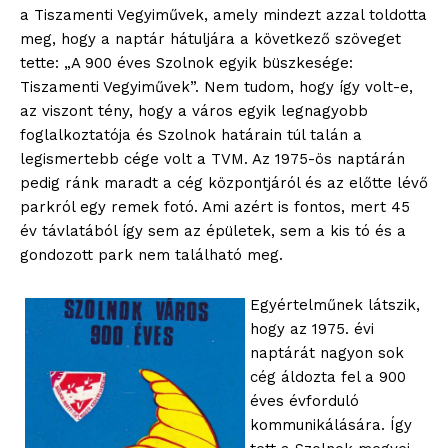
a Tiszamenti Vegyiművek, amely mindezt azzal toldotta
meg, hogy a naptár hátuljára a következő szöveget
tette: „A 900 éves Szolnok egyik büszkesége:
Tiszamenti Vegyiművek”. Nem tudom, hogy így volt-e,
az viszont tény, hogy a város egyik legnagyobb
foglalkoztatója és Szolnok határain túl talán a
legismertebb cége volt a TVM. Az 1975-ös naptárán
pedig ránk maradt a cég központjáról és az előtte lévő
parkról egy remek fotó. Ami azért is fontos, mert 45
év távlatából így sem az épületek, sem a kis tó és a
gondozott park nem található meg.
Egyértelműnek látszik,
hogy az 1975. évi
naptárát nagyon sok
cég áldozta fel a 900
éves évforduló
kommunikálására. Így