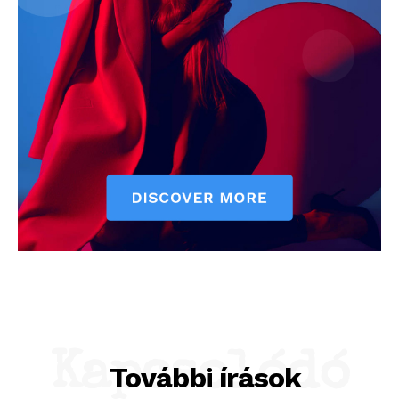
Kapcsolódó
További írások