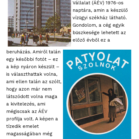
Vállalat (ÁÉV) 1976-os
naptára, amin a készülő
vízügyi székház látható.
Gondolom, a cég egyik
büszkesége lehetett az
előző évből ez a
beruházás. Amiről talán
egy későbbi fotót – ez
a kép nyáron készült –
is választhattak volna,
ami ellen talán az szólt,
hogy azon már nem
látszódott volna maga
a kivitelezés, ami
mégiscsak az ÁÉV
profilja volt. A képen a
tízedik emelet
magasságában még