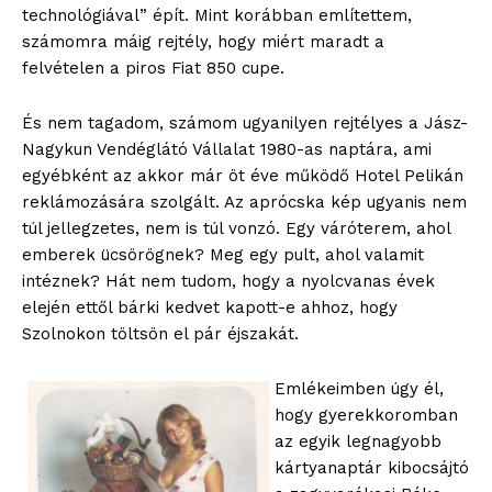
technológiával” épít. Mint korábban említettem,
számomra máig rejtély, hogy miért maradt a
felvételen a piros Fiat 850 cupe.
És nem tagadom, számom ugyanilyen rejtélyes a Jász-
Nagykun Vendéglátó Vállalat 1980-as naptára, ami
egyébként az akkor már öt éve működő Hotel Pelikán
reklámozására szolgált. Az aprócska kép ugyanis nem
túl jellegzetes, nem is túl vonzó. Egy váróterem, ahol
emberek ücsörögnek? Meg egy pult, ahol valamit
intéznek? Hát nem tudom, hogy a nyolcvanas évek
elején ettől bárki kedvet kapott-e ahhoz, hogy
Szolnokon töltsön el pár éjszakát.
blogSZOLNOK
szubjektív élményportál
Emlékeimben úgy él,
hogy gyerekkoromban
az egyik legnagyobb
kártyanaptár kibocsájtó