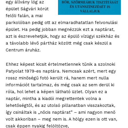
egy állvány lóg az
épület Ságvári körút
felőli falán, a mai
parkolóban pedig ott az elmaradhatatlan felvonulási
épület. Ha pedig jobban megnézzük ezt a naptárat,
azt is észrevehetjük, hogy az épülő vízügyi székház és
a távolabb lévő pártház között még csak készül a
Centrum áruház.
Ehhez képest kicsit értelmetlennek tűnik a szolnoki
Patyolat 1979-es naptára. Nemcsak azért, mert egy
rossz minőségű fotó került rá, hanem mert nulla
információt tartalmaz, és még csak az sem derül ki
róla, hol lehet a képen látható üzlet. Olyan ez a
naptár, mintha a kiadói megrettentek volna a
lehetőségtől, és az utolsó pillanatban visszakoztak,
így csináltak is „nőcis naptárat” – ami nagyon menő
volt akkoriban – meg nem is. A hölgy ezen is ott van,
csak éppen nyakig felöltözve,