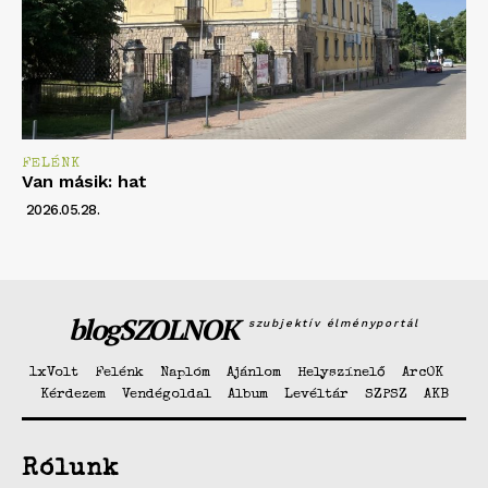
FELÉNK
Van másik: hat
2026.05.28.
blogSZOLNOK
szubjektív élményportál
1xVolt
Felénk
Naplóm
Ajánlom
Helyszínelő
ArcOK
Kérdezem
Vendégoldal
Album
Levéltár
SZPSZ
AKB
Rólunk