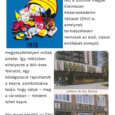
tett a Szolnok megyei
Élelmiszer
Kiskereskedelmi
Vállalat (ÉKV) is,
amelynek
természetesen
nemcsak az első, írásos
említését ünneplő
megyeszékhelyen voltak
üzletei. Így, miközben
elhelyezte a 900 éves
feliratot, egy
bőségszarut rajzoltatott
a képre, szimbolizálva
talán, hogy náluk – meg
a városban – mindent
lehet kapni.
Pár évvel később az ÉKV