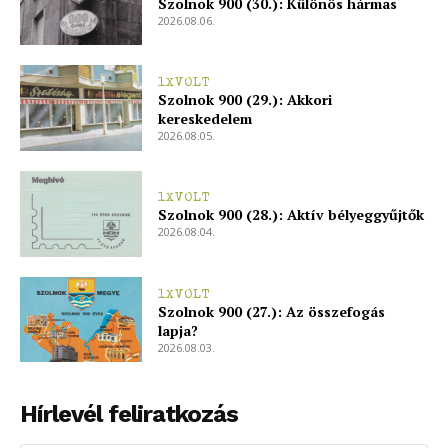
Szolnok 900 (30.): Különös hármas
2026.08.06.
1XVOLT
Szolnok 900 (29.): Akkori
kereskedelem
2026.08.05.
1XVOLT
Szolnok 900 (28.): Aktív bélyeggyűjtők
2026.08.04.
1XVOLT
Szolnok 900 (27.): Az összefogás
lapja?
2026.08.03.
Hírlevél feliratkozás