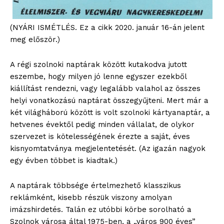
(NYÁRI ISMÉTLÉS. Ez a cikk 2020. január 16-án jelent
meg először.)
A régi szolnoki naptárak között kutakodva jutott
eszembe, hogy milyen jó lenne egyszer ezekből
kiállítást rendezni, vagy legalább valahol az összes
helyi vonatkozású naptárat összegyűjteni. Mert már a
két világháború között is volt szolnoki kártyanaptár, a
hetvenes évektől pedig minden vállalat, de olykor
szervezet is kötelességének érezte a saját, éves
kisnyomtatványa megjelentetését. (Az igazán nagyok
egy évben többet is kiadtak.)
A naptárak többsége értelmezhető klasszikus
reklámként, kisebb részük viszony amolyan
imázshirdetés. Talán ez utóbbi körbe sorolható a
Szolnok városa által 1975-ben, a „város 900 éves”