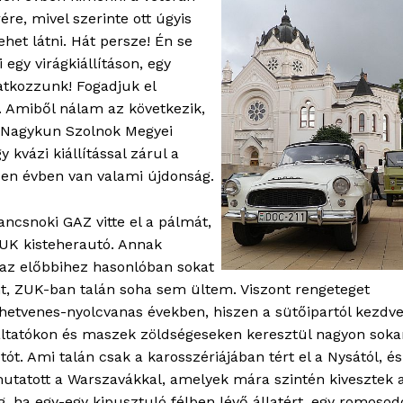
ére, mivel szerinte ott úgyis
het látni. Hát persze! Én se
 egy virágkiállításon, egy
atkozzunk! Fogadjuk el
 Amiből nálam az következik,
-Nagykun Szolnok Megyei
 kvázi kiállítással zárul a
den évben van valami újdonság.
ncsnoki GAZ vitte el a pálmát,
ZUK kisteherautó. Annak
 az előbbihez hasonlóban sokat
, ZUK-ban talán soha sem ültem. Viszont rengeteget
 hetvenes-nyolcvanas években, hiszen a sütőipartól kezdve
áltatókon és maszek zöldségeseken keresztül nagyon soka
tót. Ami talán csak a karosszériájában tért el a Nysától, és
utatott a Warszavákkal, amelyek mára szintén kivesztek 
g, ha egy-egy kipusztuló félben lévő állatért, egy romosod