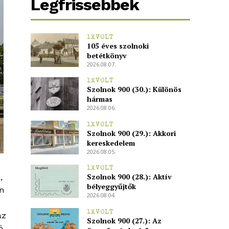
Legfrissebbek
1XVOLT
105 éves szolnoki
betétkönyv
2026.08.07.
1XVOLT
Szolnok 900 (30.): Különös
hármas
2026.08.06.
1XVOLT
Szolnok 900 (29.): Akkori
kereskedelem
2026.08.05.
1XVOLT
Szolnok 900 (28.): Aktív
,
bélyeggyűjtők
n
2026.08.04.
1XVOLT
az
Szolnok 900 (27.): Az
ó