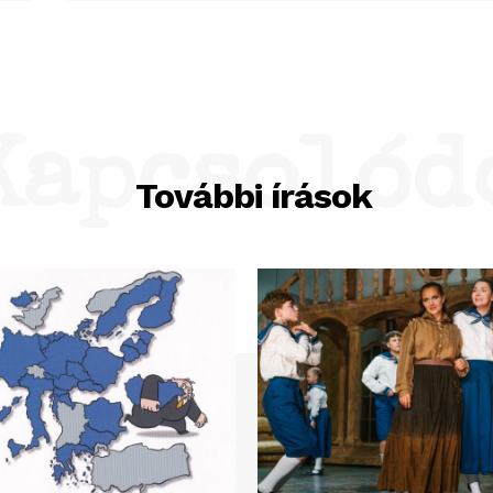
Kapcsolód
További írások