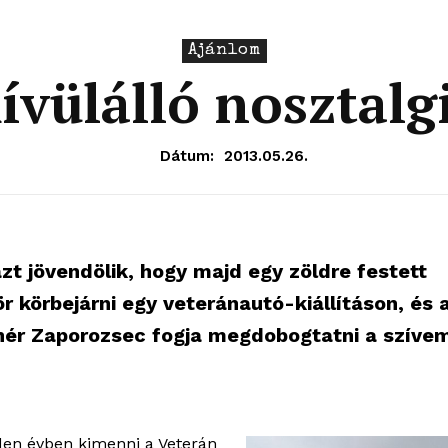
Ajánlom
ívülálló nosztalg
Dátum:
2013.05.26.
t jövendölik, hogy majd egy zöldre festett
 körbejárni egy veteránautó-kiállításon, és 
ehér Zaporozsec fogja megdobogtatni a szívem
nden évben kimenni a Veterán