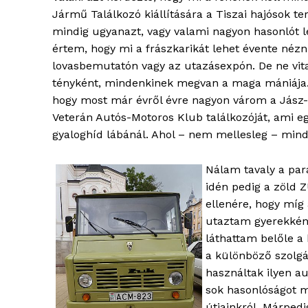
Jármű Találkozó kiállítására a Tiszai hajósok ter
mindig ugyanazt, vagy valami nagyon hasonlót le
értem, hogy mi a frászkarikát lehet évente nézni
lovasbemutatón vagy az utazásexpón. De ne vit
tényként, mindenkinek megvan a maga mániája.
hogy most már évről évre nagyon várom a Jász
Veterán Autós-Motoros Klub találkozóját, ami egy
gyaloghíd lábánál. Ahol – nem mellesleg – min
Nálam tavaly a para
idén pedig a zöld 
ellenére, hogy míg
utaztam gyerekként
láthattam belőle a
a különböző szolg
használtak ilyen au
sok hasonlóságot m
útjainkról. Márpedi