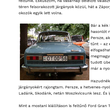
feltűnik. Esküszöm, ha vasárnap délelőtt válasz
téren felsorakozott járgányok közül, hát a Zápo
ELŐFIZE
okozók egyik lett volna.
Bár a kék
hasonlót 
Persze, a
tűnt – az 
elfogadha
megmagyar
tudott üb
már a nyo
Hazudnék,
járgányokért rajongtam. Persze, a hetvenes-nyo
Ladánk, Skodánk, netán Moszkvicsunk lesz. És ig
Mint a mostani kiállításon is feltűnő Ford Gran T