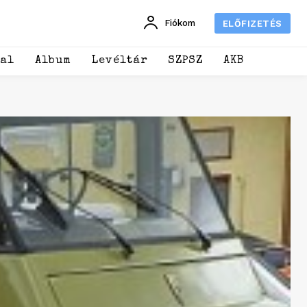
Fiókom
ELŐFIZETÉS
dal
Album
Levéltár
SZPSZ
AKB