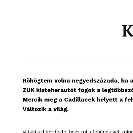
K
Röhögtem volna negyedszázada, ha az
ZUK kisteherautót fogok a legtöbbször
Mercik meg a Cadillacek helyett a f
Változik a világ.
Valaki azt kérdezte, hogy mi a fenének kell mi