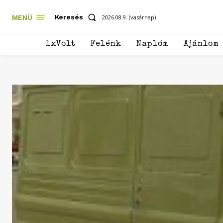
Keresés
MENÜ
2026.08.9. (vasárnap)
1xVolt
Felénk
Naplóm
Ajánlom