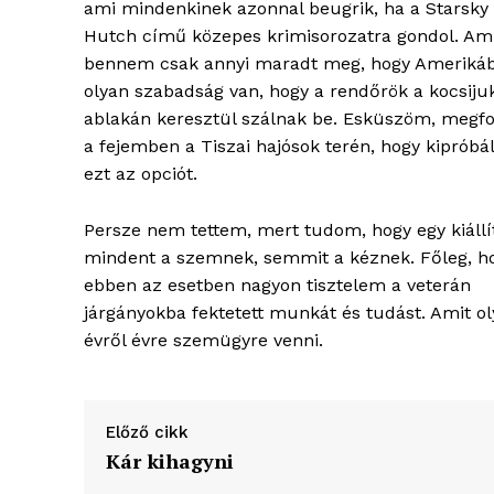
ami mindenkinek azonnal beugrik, ha a Starsky
Hutch című közepes krimisorozatra gondol. Am
bennem csak annyi maradt meg, hogy Ameriká
olyan szabadság van, hogy a rendőrök a kocsiju
ablakán keresztül szálnak be. Esküszöm, megfo
a fejemben a Tiszai hajósok terén, hogy kiprób
ezt az opciót.
Persze nem tettem, mert tudom, hogy egy kiállí
mindent a szemnek, semmit a kéznek. Főleg, h
ebben az esetben nagyon tisztelem a veterán
járgányokba fektetett munkát és tudást. Amit ol
évről évre szemügyre venni.
Előző cikk
Kár kihagyni