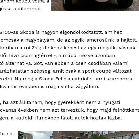
tanom kellett volna a
rjóska a dilemmát
TÉS
 S100-as Skoda is nagyon elgondolkodtatott, amihez
nemcsak a nagybátyám, de az egyik ismerősünk is hajtott.
kkoriban a mi Zsigulinkhoz képest az egy megalkuvásnak
elől lévő csomagtérrel -, a mából nézve azonban
tó alternatíva. Sőt, van ebben a cseh csodában valami
ázhatatlan szépség, amit csak a sport coupé változat
erelni. No meg a Skoda Felicia cabriolet, ami számomra
lcvanas években is maga volt a vágyálom.
 ha azt állítanám, hogy gyerekként nem a nyugati
lcvanas években nem azt terveztük, hogy majd felnőttkén
en, a külföldi filmekben látott autók hoztak lázba.
orino,