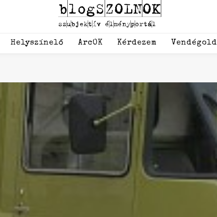
Helyszínelő
ArcOK
Kérdezem
Vendégol