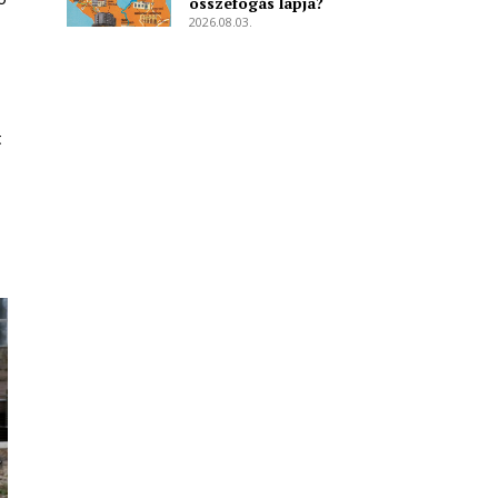
összefogás lapja?
2026.08.03.
t