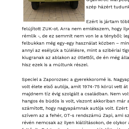
szép házért tudunk
Ezért is jártam töb
felújított ZUK-ot. Arra nem emlékszem, hogy il
rémlik -, de ez semmit nem von le a tényből: le
felbukkan még egy-egy használat közben – mint
blogSZ
annyi az esélyük a túlélésre, mint a szibériai ti
szubje
kiugranak az ablakon az ötlettől, de én még áll
élményp
hisz ezek is a múltunk részei.
Speciel a Zaporozsec a gyerekkoromé is. Nagy
volt élete első autója, amit 1974-75 körül vett át
majdnem tíz évig szolgált a családban. Nem vol
hangos és büdös is volt, viszont akkoriban már
számított, hogy nagyapámnak autója volt. Ezért
szívem az a fehér, OT-s rendszámú Zapi, ami sz
révén nemcsak az ilyen kiállításokon, de olykor 