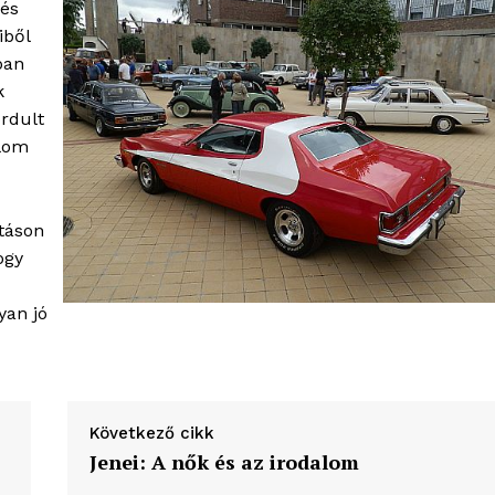
 és
iből
ban
k
rdult
álom
táson
ogy
yan jó
Következő cikk
Jenei: A nők és az irodalom