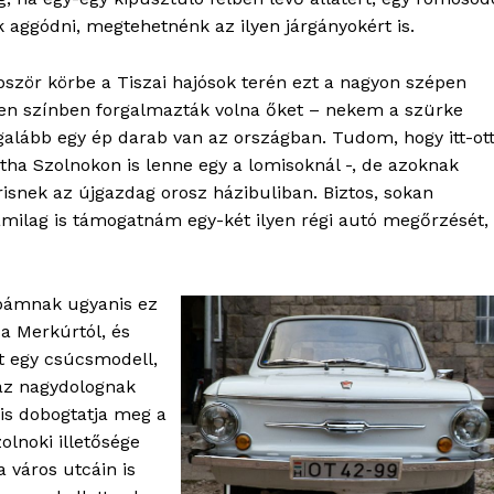
 aggódni, megtehetnénk az ilyen járgányokért is.
bször körbe a Tiszai hajósok terén ezt a nagyon szépen
yen színben forgalmazták volna őket – nekem a szürke
galább egy ép darab van az országban. Tudom, hogy itt-ot
ha Szolnokon is lenne egy a lomisoknál -, de azoknak
OLNOK
grisnek az újgazdag orosz házibuliban. Biztos, sokan
ktív
amilag is támogatnám egy-két ilyen régi autó megőrzését,
ortál
Hasznos
apámnak ugyanis ez
bSZ fiók
 a Merkúrtól, és
t egy csúcsmodell,
Előfizetés
 az nagydolognak
Kapcsolat
 is dobogtatja meg a
Adatkezelési tájékoztató
olnoki illetősége
Hirdetés
a város utcáin is