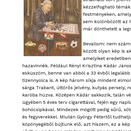
kézzelfogható témák 
festményeken, amely
sem különbözött az i
blogSZ
már dönthetett a legn
szubje
élményp
Bevallom: nem számít
között olyan kép is a
amelyiket eredetiben
hazavinnék. Például Rényi Krisztina Kádár Ján
esküszöm, benne van abból a 33 évből legaláb
tizennyolca is. A kép három síkja mindent elmon
sárga Trabant, úttörős jelvény, kutyás persely, n
karóba húzva. Középen Kádár sakkozik, talán vé
ügyében 5 éves terv cigarettával, fején egy napil
bohócsipkával. Mindezek mögött pedig sűrű, söté
és fegyverekkel. Miután György Pétertől tudhat
ELŐFIZE
köpönyegéből bújtunk elő, azt hiszem, ez a kép