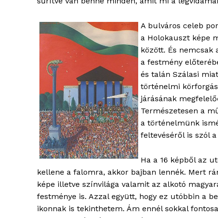
sűrítve van benne minden, amit mi a legvidám
A bulváros celeb por
a Holokauszt képe mi
között. És nemcsak a
a festmény előteréb
és talán Szálasi mi
történelmi körforgás
járásának megfelelőe
Természetesen a művé
a történelmünk ismé
feltevéséről is szól 
Ha a 16 képből az 
kellene a falomra, akkor bajban lennék. Mert rá
képe illetve színvilága valamit az alkotó mag
festménye is. Azzal együtt, hogy ez utóbbin a 
ikonnak is tekinthetem. Ám ennél sokkal fontos