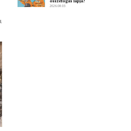
összefogás lapja?
2026.08.03.
l