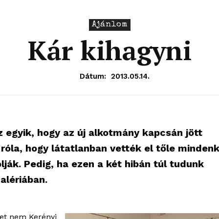
Ajánlom
Kár kihagyni
Dátum:
2013.05.14.
Az egyik, hogy az új alkotmány kapcsán jött
róla, hogy látatlanban vették el tőle mindenk
lják. Pedig, ha ezen a két hibán túl tudunk
alériában.
ket nem Kerényi