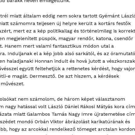
abb barakk néven emlegettünk.
tréi miatt általam eddig nem sokra tartott Gyémánt Lászl
att számomra teljesen új helyre került a kortárs festők
zért, mert ez a kép politikailag és történelmileg is korrek
en megjelenített püspök, magyar rendőr, katona, csendőr
att. Hanem mert valami fantasztikus módon utal a
ra. Induljanak el a kép jobb alsó sarkától, és az óramutat
n haladjanak! Honnan indult és hová jutott a vészkorszak
sszel együtt feltehetjük a rettenetes kérdést, hogy vajo
tli-e magát. Dermesztő. De azt hiszem, a kérdések
a művészet.
utolsókat nem számolom, de három képet választanom
m nagy hatással volt László Dániel Rákosi Mátyás kora cí
yarázata miatt Galambos Tamás Nagy Imre újratemetése cí
beszédet mondó Orbán Viktor ábrázolást karikatúrának és
abb, hogy az arcokkal rendelkező tömeget arctalan kordon