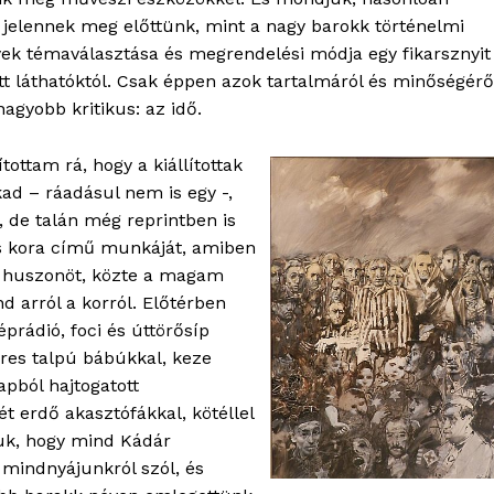
jelennek meg előttünk, mint a nagy barokk történelmi
ek témaválasztása és megrendelési módja egy fikarsznyit
tt láthatóktól. Csak éppen azok tartalmáról és minőségérő
OLNOK
agyobb kritikus: az idő.
ktív
ortál
ottam rá, hogy a kiállítottak
Hasznos
kad – ráadásul nem is egy -,
, de talán még reprintben is
bSZ fiók
os kora című munkáját, amiben
b huszonöt, közte a magam
Előfizetés
d arról a korról. Előtérben
Kapcsolat
éprádió, foci és úttörősíp
Adatkezelési tájékoztató
res talpú bábúkkal, keze
Hirdetés
apból hajtogatott
t erdő akasztófákkal, kötéllel
juk, hogy mind Kádár
TÉS
 mindnyájunkról szól, és