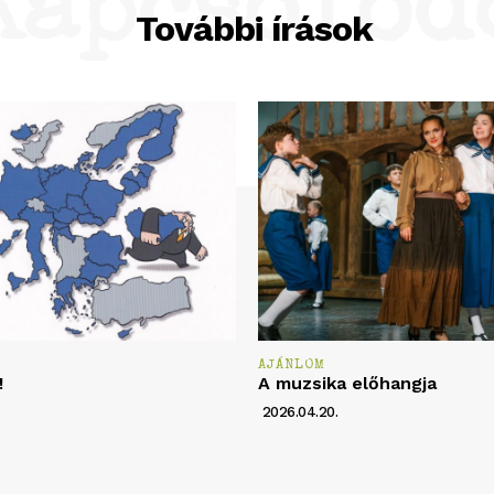
Kapcsolód
További írások
AJÁNLOM
!
A muzsika előhangja
2026.04.20.