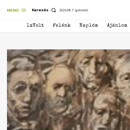
Keresés
MENÜ
2026.08.7. (péntek)
1xVolt
Felénk
Naplóm
Ajánlom