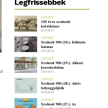
Legfrissebbek
1XVOLT
105 éves szolnoki
betétkönyv
2026.08.07.
1XVOLT
Szolnok 900 (30.): Különös
hármas
2026.08.06.
1XVOLT
Szolnok 900 (29.): Akkori
kereskedelem
sz
2026.08.05.
1XVOLT
Szolnok 900 (28.): Aktív
bélyeggyűjtők
2026.08.04.
1XVOLT
Szolnok 900 (27.): Az