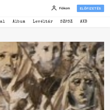
Fiókom
ELŐFIZETÉS
dal
Album
Levéltár
SZPSZ
AKB