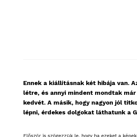
Ennek a kiállításnak két hibája van. 
létre, és annyi mindent mondtak már 
kedvét. A másik, hogy nagyon jól titko
lépni, érdekes dolgokat láthatunk a G
Először is szögezzük le, hogy ha ezeket a képe