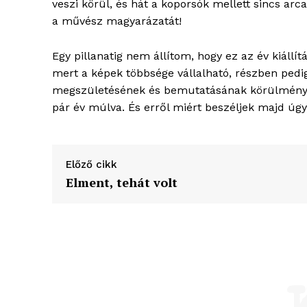
veszi körül, és hát a koporsók mellett sincs arc
a művész magyarázatát!
Egy pillanatig nem állítom, hogy ez az év kiállít
mert a képek többsége vállalható, részben pedig
megszületésének és bemutatásának körülményei
pár év múlva. És erről miért beszéljek majd úg
Előző cikk
Elment, tehát volt