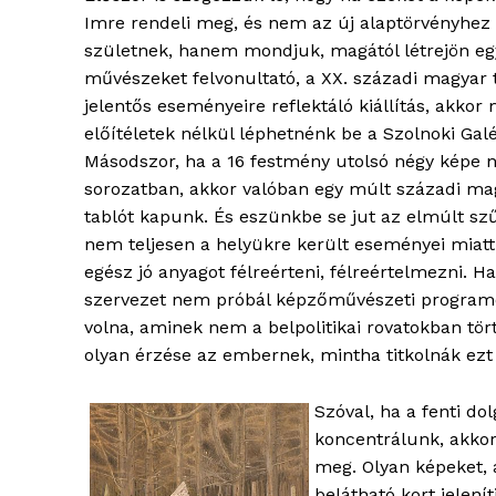
Imre rendeli meg, és nem az új alaptörvényhez
születnek, hanem mondjuk, magától létrejön eg
művészeket felvonultató, a XX. századi magyar
jelentős eseményeire reflektáló kiállítás, akkor
előítéletek nélkül léphetnénk be a Szolnoki Galér
Másodszor, ha a 16 festmény utolsó négy képe n
sorozatban, akkor valóban egy múlt századi mag
tablót kapunk. És eszünkbe se jut az elmúlt sz
nem teljesen a helyükre került eseményei miat
egész jó anyagot félreérteni, félreértelmezni. 
szervezet nem próbál képzőművészeti programot 
volna, aminek nem a belpolitikai rovatokban tör
olyan érzése az embernek, mintha titkolnák ezt
Szóval, ha a fenti do
koncentrálunk, akkor
meg. Olyan képeket, 
belátható kort jelen