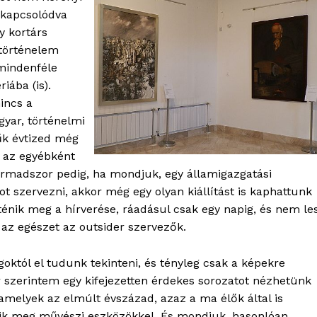
 kapcsolódva
y kortárs
 történelem
 mindenféle
iába (is).
incs a
yar, történelmi
űk évtized még
t az egyébként
Harmadszor pedig, ha mondjuk, egy államigazgatási
szervezni, akkor még egy olyan kiállítást is kaphattunk
ténik meg a hírverése, ráadásul csak egy napig, és nem le
 az egészet az outsider szervezők.
lgoktól el tudunk tekinteni, és tényleg csak a képekre
 szerintem egy kifejezetten érdekes sorozatot nézhetünk
amelyek az elmúlt évszázad, azaz a ma élők által is
ítik meg művészi eszközökkel. És mondjuk, hasonlóan