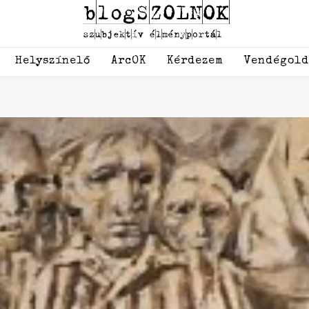
Helyszínelő
ArcOK
Kérdezem
Vendégol