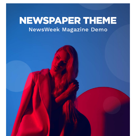
blogSZOLNOK
szubjektív élményportál
ELŐFIZETÉS
Hasznos