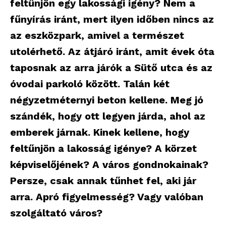
feltűnjön egy lakossági igény? Nem a
fűnyírás iránt, mert ilyen időben nincs az
az eszközpark, amivel a természet
utolérhető. Az átjáró iránt, amit évek óta
taposnak az arra járók a Sütő utca és az
óvodai parkoló között. Talán két
négyzetméternyi beton kellene. Meg jó
szándék, hogy ott legyen járda, ahol az
emberek járnak. Kinek kellene, hogy
feltűnjön a lakosság igénye? A körzet
képviselőjének? A város gondnokainak?
Persze, csak annak tűnhet fel, aki jár
arra. Apró figyelmesség? Vagy valóban
szolgáltató város?