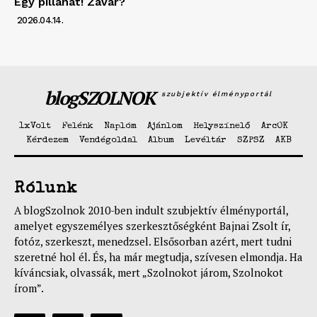
Egy pillanat! Zavar?
2026.04.14.
blogSZOLNOK
szubjektív élményportál
1xVolt
Felénk
Naplóm
Ajánlom
Helyszínelő
ArcOK
Kérdezem
Vendégoldal
Album
Levéltár
SZPSZ
AKB
Rólunk
A blogSzolnok 2010-ben indult szubjektív élményportál,
amelyet egyszemélyes szerkesztőségként Bajnai Zsolt ír,
fotóz, szerkeszt, menedzsel. Elsősorban azért, mert tudni
szeretné hol él. És, ha már megtudja, szívesen elmondja. Ha
kíváncsiak, olvassák, mert „Szolnokot járom, Szolnokot
írom”.