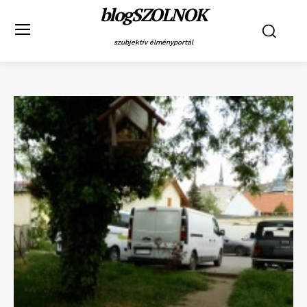
blogSZOLNOK
szubjektív élményportál