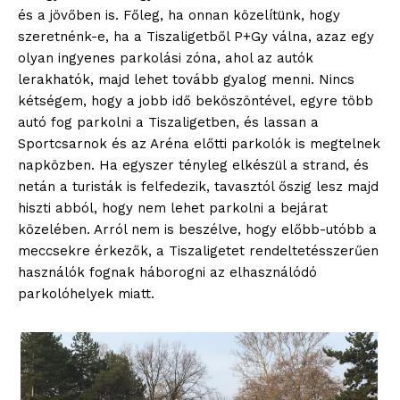
és a jövőben is. Főleg, ha onnan közelítünk, hogy
szeretnénk-e, ha a Tiszaligetből P+Gy válna, azaz egy
olyan ingyenes parkolási zóna, ahol az autók
lerakhatók, majd lehet tovább gyalog menni. Nincs
kétségem, hogy a jobb idő beköszöntével, egyre több
autó fog parkolni a Tiszaligetben, és lassan a
Sportcsarnok és az Aréna előtti parkolók is megtelnek
napközben. Ha egyszer tényleg elkészül a strand, és
netán a turisták is felfedezik, tavasztól őszig lesz majd
hiszti abból, hogy nem lehet parkolni a bejárat
közelében. Arról nem is beszélve, hogy előbb-utóbb a
meccsekre érkezők, a Tiszaligetet rendeltetésszerűen
használók fognak háborogni az elhasználódó
parkolóhelyek miatt.