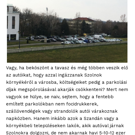
Vagy, ha beköszönt a tavasz és még többen veszik elő
az autóikat, hogy azzal ingázzanak Szolnok
környékéről a városba, költségeiket pedig a parkolási
díjak megspórolásával akarják csökkenteni? Mert nem
vagyok se hülye, se naiv, sejtem, hogy a fentebb
említett parkolókban nem focidrukkerek,
szállóvendégek vagy strandolók autói várakoznak
napközben. Hanem inkább azok a Szandán vagy a
környékbeli településeken lakók, akik autóval járnak
Szolnokra dolgozni, de nem akarnak havi 5-10-12 ezer