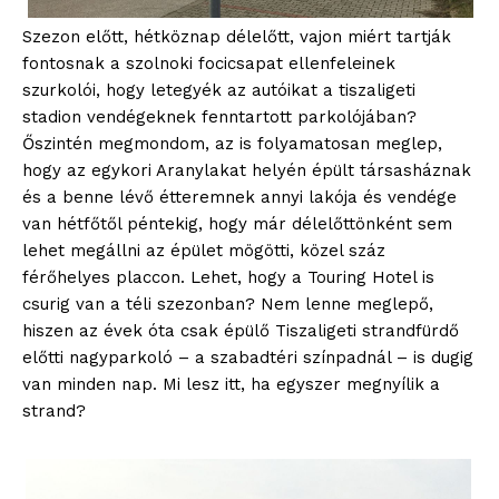
Szezon előtt, hétköznap délelőtt, vajon miért tartják
fontosnak a szolnoki focicsapat ellenfeleinek
szurkolói, hogy letegyék az autóikat a tiszaligeti
stadion vendégeknek fenntartott parkolójában?
Őszintén megmondom, az is folyamatosan meglep,
hogy az egykori Aranylakat helyén épült társasháznak
és a benne lévő étteremnek annyi lakója és vendége
van hétfőtől péntekig, hogy már délelőttönként sem
lehet megállni az épület mögötti, közel száz
férőhelyes placcon. Lehet, hogy a Touring Hotel is
csurig van a téli szezonban? Nem lenne meglepő,
hiszen az évek óta csak épülő Tiszaligeti strandfürdő
előtti nagyparkoló – a szabadtéri színpadnál – is dugig
van minden nap. Mi lesz itt, ha egyszer megnyílik a
strand?