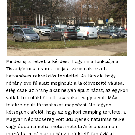
Mindez újra felveti a kérdést, hogy mi a funkciója a
Tiszaligetnek, és mi a célja a városnak ezzel a
hatvanéves rekreációs területtel. Az látszik, hogy
néhány éve fű alatt megindult a lakóövezetté válása,
elég csak az Aranylakat helyén épült házat, az egykori
vállalati üdülőkből lett lakásokat, vagy a volt MÁV
telekre épült társasházat megnézni. Ne legyen
kétségünk afelől, hogy az egykori camping területe, a
Magyar Néphadsereg volt üdülőjének hatalmas telke
vagy éppen a néhai motel melletti Aréna utca nem
mozgatta meg már néhány befektető fantáziáját.