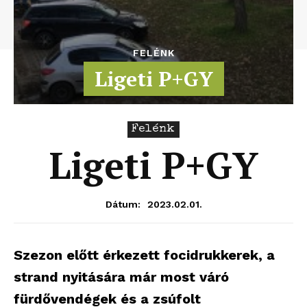
FELÉNK
Ligeti P+GY
Felénk
Ligeti P+GY
2023.02.01.
Dátum:
Szezon előtt érkezett focidrukkerek, a
strand nyitására már most váró
fürdővendégek és a zsúfolt