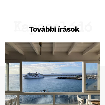
Kapcsolódó
További írások