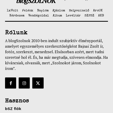
blogSZOLNOK
1xVolt
Felénk
Naplóm
Ajánlom
Helyszínelő
ArcOK
Kérdezem
Vendégoldal
Album
Levéltár
SZPSZ
AKB
Rólunk
A blogSzolnok 2010-ben indult szubjektív élményportál,
amelyet egyszemélyes szerkesztőségként Bajnai Zsolt ír,
fotóz, szerkeszt, menedzsel. Elsősorban azért, mert tudni
szeretné hol él. És, ha már megtudja, szívesen elmondja. Ha
kíváncsiak, olvassák, mert „Szolnokot járom, Szolnokot
írom”.
Hasznos
bSZ fiók