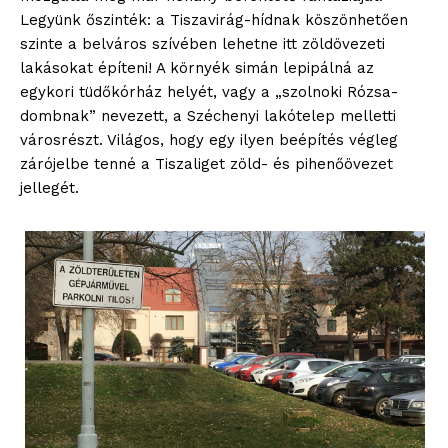
Legyünk őszinték: a Tiszavirág-hídnak köszönhetően
szinte a belváros szívében lehetne itt zöldövezeti
lakásokat építeni! A környék simán lepipálná az
egykori tüdőkórház helyét, vagy a „szolnoki Rózsa-
dombnak” nevezett, a Széchenyi lakótelep melletti
városrészt. Világos, hogy egy ilyen beépítés végleg
zárójelbe tenné a Tiszaliget zöld- és pihenőövezet
jellegét.