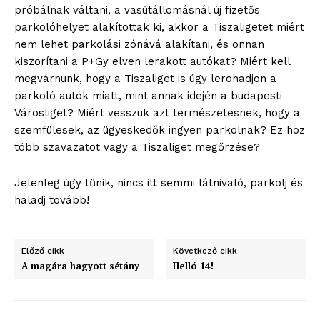
próbálnak váltani, a vasútállomásnál új fizetős
parkolóhelyet alakítottak ki, akkor a Tiszaligetet miért
nem lehet parkolási zónává alakítani, és onnan
kiszorítani a P+Gy elven lerakott autókat? Miért kell
megvárnunk, hogy a Tiszaliget is úgy lerohadjon a
parkoló autók miatt, mint annak idején a budapesti
Városliget? Miért vesszük azt természetesnek, hogy a
szemfülesek, az ügyeskedők ingyen parkolnak? Ez hoz
több szavazatot vagy a Tiszaliget megőrzése?
ELŐFIZETÉS
Jelenleg úgy tűnik, nincs itt semmi látnivaló, parkolj és
haladj tovább!
Hasznos
Előző cikk
Következő cikk
A magára hagyott sétány
Helló 14!
bSZ fiók
Előfizetés