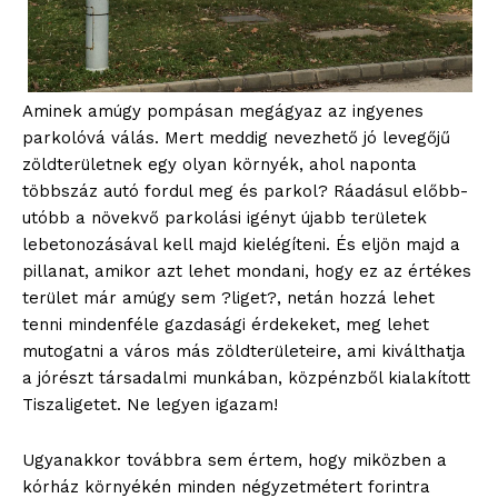
Aminek amúgy pompásan megágyaz az ingyenes
parkolóvá válás. Mert meddig nevezhető jó levegőjű
zöldterületnek egy olyan környék, ahol naponta
többszáz autó fordul meg és parkol? Ráadásul előbb-
utóbb a növekvő parkolási igényt újabb területek
lebetonozásával kell majd kielégíteni. És eljön majd a
pillanat, amikor azt lehet mondani, hogy ez az értékes
terület már amúgy sem ?liget?, netán hozzá lehet
tenni mindenféle gazdasági érdekeket, meg lehet
mutogatni a város más zöldterületeire, ami kiválthatja
a jórészt társadalmi munkában, közpénzből kialakított
Tiszaligetet. Ne legyen igazam!
blogSZOLNOK
Ugyanakkor továbbra sem értem, hogy miközben a
szubjektív élményportál
kórház környékén minden négyzetmétert forintra