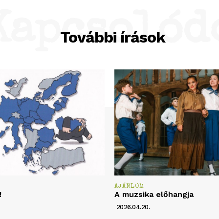
Kapcsolód
További írások
AJÁNLOM
!
A muzsika előhangja
2026.04.20.