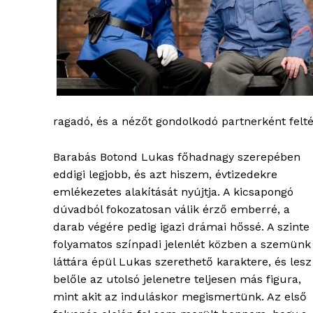
blogSZ
szubje
élményp
ragadó, és a nézőt gondolkodó partnerként felté
Barabás Botond Lukas főhadnagy szerepében
eddigi legjobb, és azt hiszem, évtizedekre
emlékezetes alakítását nyújtja. A kicsapongó
dúvadból fokozatosan válik érző emberré, a
darab végére pedig igazi drámai hőssé. A szinte
folyamatos színpadi jelenlét közben a szemünk
láttára épül Lukas szerethető karaktere, és lesz
belőle az utolsó jelenetre teljesen más figura,
mint akit az induláskor megismertünk. Az első
ELŐFIZE