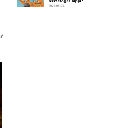
összefogás lapja?
2026.08.03.
ny