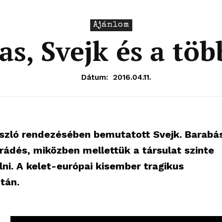
Ajánlom
as, Svejk és a töb
Dátum:
2016.04.11.
szló rendezésében bemutatott Svejk. Barabá
ádés, miközben mellettük a társulat szinte
i. A kelet-európai kisember tragikus
tán.