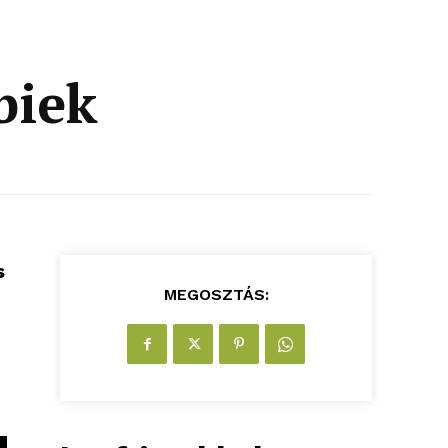
biek
s
MEGOSZTÁS: