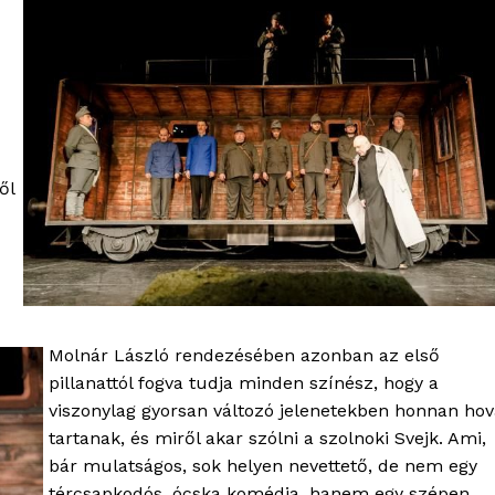
ől
Molnár László rendezésében azonban az első
pillanattól fogva tudja minden színész, hogy a
viszonylag gyorsan változó jelenetekben honnan hov
tartanak, és miről akar szólni a szolnoki Svejk. Ami,
bár mulatságos, sok helyen nevettető, de nem egy
tércsapkodós, ócska komédia, hanem egy szépen