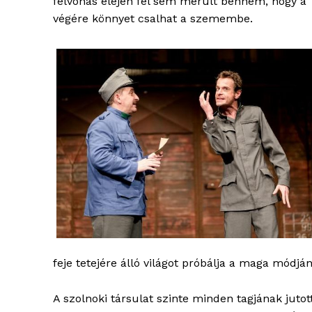
felvonás elején fel sem merült bennem, hogy a
végére könnyet csalhat a szemembe.
feje tetejére álló világot próbálja a maga módján
A szolnoki társulat szinte minden tagjának juto