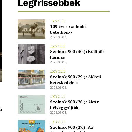
Legfrissebbek
1XVOLT
105 éves szolnoki
betétkönyv
2026.08.07.
1XVOLT
Szolnok 900 (30.): Különös
hármas
2026.08.06.
1XVOLT
Szolnok 900 (29.): Akkori
kereskedelem
2026.08.05.
1XVOLT
Szolnok 900 (28.): Aktív
bélyeggyűjtők
á
2026.08.04.
1XVOLT
Szolnok 900 (27.): Az