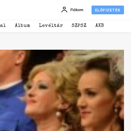
Fiókom
ELŐFIZETÉS
dal
Album
Levéltár
SZPSZ
AKB