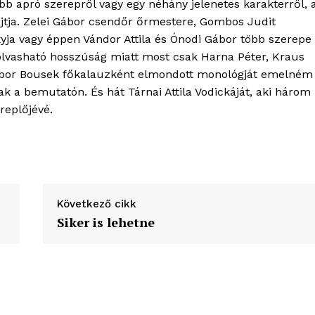
bb apró szerepről vagy egy néhány jelenetes karakterről, 
jtja. Zelei Gábor csendőr őrmestere, Gombos Judit
yja vagy éppen Vándor Attila és Ónodi Gábor több szerepe 
lvasható hosszúság miatt most csak Harna Péter, Kraus
ábor Bousek főkalauzként elmondott monológját emelném
ak a bemutatón. És hát Tárnai Attila Vodickáját, aki három
replőjévé.
Következő cikk
Siker is lehetne