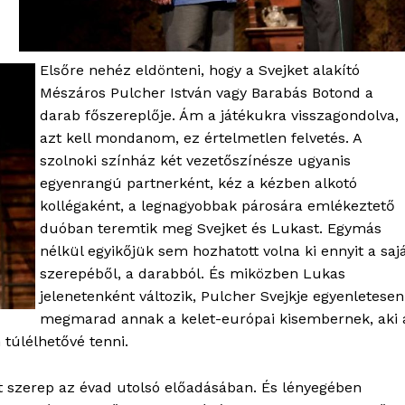
Elsőre nehéz eldönteni, hogy a Svejket alakító
Mészáros Pulcher István vagy Barabás Botond a
darab főszereplője. Ám a játékukra visszagondolva,
azt kell mondanom, ez értelmetlen felvetés. A
szolnoki színház két vezetőszínésze ugyanis
egyenrangú partnerként, kéz a kézben alkotó
kollégaként, a legnagyobbak párosára emlékeztető
duóban teremtik meg Svejket és Lukast. Egymás
nélkül egyikőjük sem hozhatott volna ki ennyit a saj
szerepéből, a darabból. És miközben Lukas
jelenetenként változik, Pulcher Svejkje egyenletesen
megmarad annak a kelet-európai kisembernek, aki 
 túlélhetővé tenni.
tt szerep az évad utolsó előadásában. És lényegében