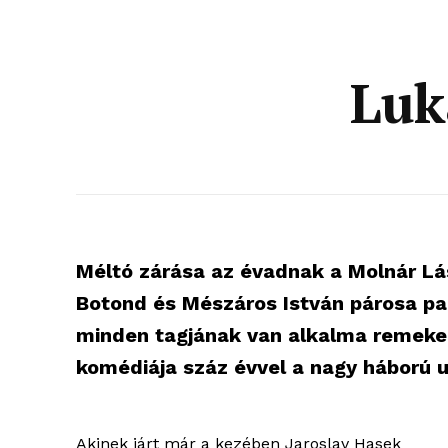
Luk
Méltó zárása az évadnak a Molnár Lá
Botond és Mészáros István párosa par
minden tagjának van alkalma remekeln
komédiája száz évvel a nagy háború u
Akinek járt már a kezében Jaroslav Hasek