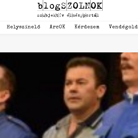
Helyszínelő
ArcOK
Kérdezem
Vendégol