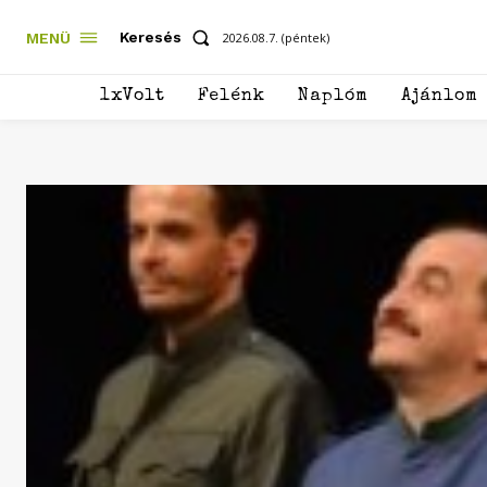
Keresés
MENÜ
2026.08.7. (péntek)
1xVolt
Felénk
Naplóm
Ajánlom