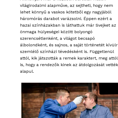
világirodalmi alapműve, az sejtheti, hogy nem
lehet könnyű a vaskos kötetből egy nagyjából
háromórás darabot varázsolni. Éppen ezért a
hazai színházakban is láthattuk már Svejket az
önmaga hülyeségei között bolyongó
szerencsétlenként, a világot becsapó
álbolondként, és sajnos, a saját történetét kívülr
szemlélő színházi tévedésként is. Függetlenül
attól, kik játszották a remek karaktert, meg attól
is, hogy a rendezők kinek az átdolgozását vették
alapul.