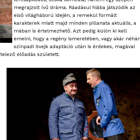
megrajzolt ívű dráma. Ráadásul hiába játszódik az
első világháború idején, a remekül formált
karakterek miatt majd minden pillanata aktuális, a
mában is értelmezhető. Azt pedig külön ki kell
OLNOK
emelni, hogy a regény ismeretében, vagy akár néhá
ktív
színpadi Svejk adaptáció után is érdekes, magával
ortál
telező előadás született.
Hasznos
bSZ fiók
Előfizetés
Kapcsolat
Adatkezelési tájékoztató
Hirdetés
TÉS