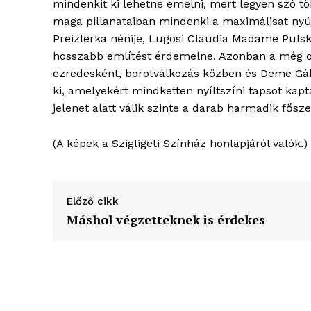
mindenkit ki lehetne emelni, mert legyen szó tö
maga pillanataiban mindenki a maximálisat nyú
Preizlerka nénije, Lugosi Claudia Madame Pulsk
hosszabb említést érdemelne. Azonban a még o
ezredesként, borotválkozás közben és Deme G
ki, amelyekért mindketten nyíltszíni tapsot kapt
jelenet alatt válik szinte a darab harmadik fősze
(A képek a Szigligeti Színház honlapjáról valók.)
Előző cikk
Máshol végzetteknek is érdekes