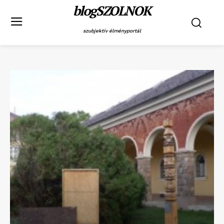
blogSZOLNOK
szubjektív élményportál