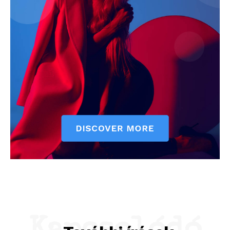
ELŐFIZETÉS
Hasznos
bSZ fiók
Előfizetés
Kapcsolat
Adatkezelési tájékoztató