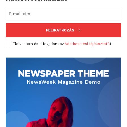
FELIRATKOZÁS
Elolvastam és elfogadom az
Adatkezelési tájékoztató
t.
blogSZOLNOK
szubjektív élményportál