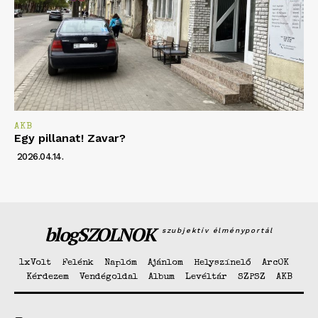
AKB
Egy pillanat! Zavar?
2026.04.14.
blogSZOLNOK
szubjektív élményportál
1xVolt
Felénk
Naplóm
Ajánlom
Helyszínelő
ArcOK
Kérdezem
Vendégoldal
Album
Levéltár
SZPSZ
AKB