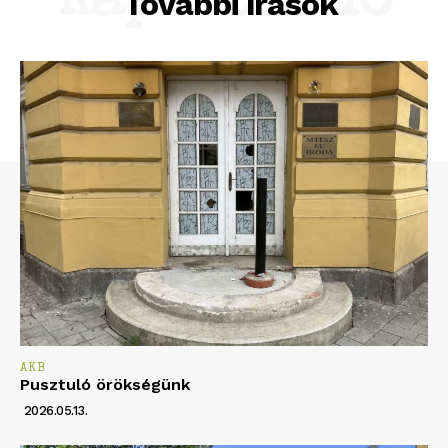
Kapcsolódó
További írások
Hirdetés
AKB
Pusztuló örökségünk
2026.05.13.