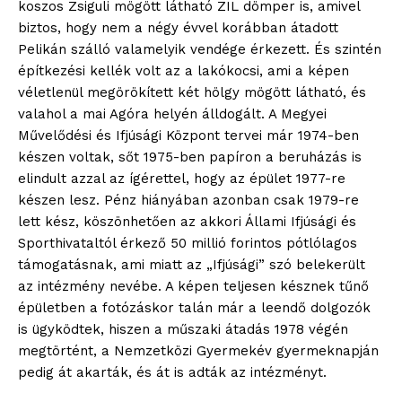
koszos Zsiguli mögött látható ZIL dömper is, amivel
biztos, hogy nem a négy évvel korábban átadott
Pelikán szálló valamelyik vendége érkezett. És szintén
építkezési kellék volt az a lakókocsi, ami a képen
véletlenül megörökített két hölgy mögött látható, és
valahol a mai Agóra helyén álldogált. A Megyei
Művelődési és Ifjúsági Központ tervei már 1974-ben
készen voltak, sőt 1975-ben papíron a beruházás is
elindult azzal az ígérettel, hogy az épület 1977-re
készen lesz. Pénz hiányában azonban csak 1979-re
lett kész, köszönhetően az akkori Állami Ifjúsági és
Sporthivataltól érkező 50 millió forintos pótlólagos
támogatásnak, ami miatt az „Ifjúsági” szó belekerült
az intézmény nevébe. A képen teljesen késznek tűnő
épületben a fotózáskor talán már a leendő dolgozók
is ügyködtek, hiszen a műszaki átadás 1978 végén
megtörtént, a Nemzetközi Gyermekév gyermeknapján
pedig át akarták, és át is adták az intézményt.