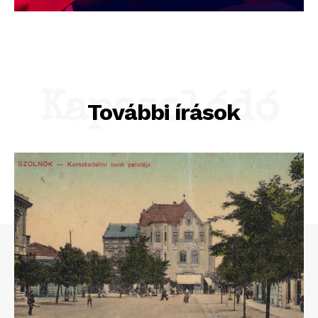
Kapcsolódó
További írások