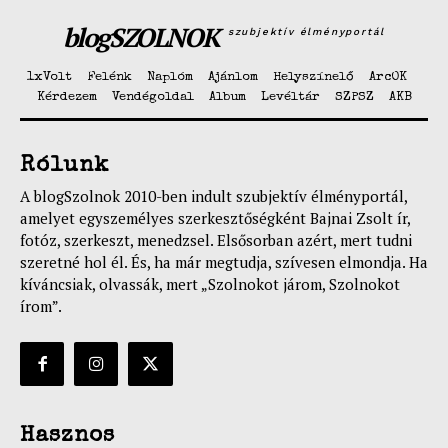
blogSZOLNOK
szubjektív élményportál
1xVolt
Felénk
Naplóm
Ajánlom
Helyszínelő
ArcOK
Kérdezem
Vendégoldal
Album
Levéltár
SZPSZ
AKB
Rólunk
A blogSzolnok 2010-ben indult szubjektív élményportál,
amelyet egyszemélyes szerkesztőségként Bajnai Zsolt ír,
fotóz, szerkeszt, menedzsel. Elsősorban azért, mert tudni
szeretné hol él. És, ha már megtudja, szívesen elmondja. Ha
kíváncsiak, olvassák, mert „Szolnokot járom, Szolnokot
írom”.
Hasznos