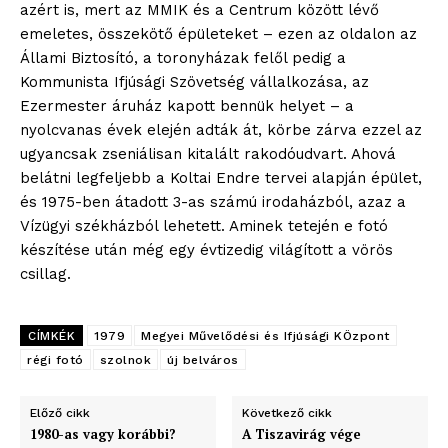
azért is, mert az MMIK és a Centrum között lévő
emeletes, összekötő épületeket – ezen az oldalon az
Állami Biztosító, a toronyházak felől pedig a
Kommunista Ifjúsági Szövetség vállalkozása, az
Ezermester áruház kapott bennük helyet – a
nyolcvanas évek elején adták át, körbe zárva ezzel az
ugyancsak zseniálisan kitalált rakodóudvart. Ahová
belátni legfeljebb a Koltai Endre tervei alapján épület,
blogSZOLNOK
és 1975-ben átadott 3-as számú irodaházból, azaz a
szubjektív élményportál
Vízügyi székházból lehetett. Aminek tetején e fotó
készítése után még egy évtizedig világított a vörös
csillag.
CÍMKÉK
1979
Megyei Művelődési és Ifjúsági KÖzpont
régi fotó
szolnok
új belváros
Előző cikk
Következő cikk
1980-as vagy korábbi?
A Tiszavirág vége