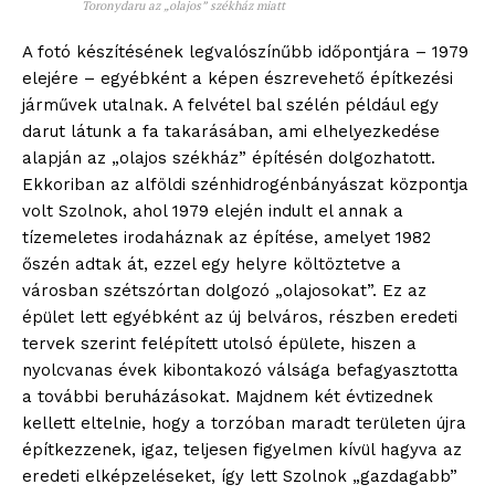
Toronydaru az „olajos” székház miatt
A fotó készítésének legvalószínűbb időpontjára – 1979
elejére – egyébként a képen észrevehető építkezési
járművek utalnak. A felvétel bal szélén például egy
darut látunk a fa takarásában, ami elhelyezkedése
alapján az „olajos székház” építésén dolgozhatott.
Ekkoriban az alföldi szénhidrogénbányászat központja
volt Szolnok, ahol 1979 elején indult el annak a
tízemeletes irodaháznak az építése, amelyet 1982
őszén adtak át, ezzel egy helyre költöztetve a
városban szétszórtan dolgozó „olajosokat”. Ez az
épület lett egyébként az új belváros, részben eredeti
tervek szerint felépített utolsó épülete, hiszen a
nyolcvanas évek kibontakozó válsága befagyasztotta
a további beruházásokat. Majdnem két évtizednek
kellett eltelnie, hogy a torzóban maradt területen újra
építkezzenek, igaz, teljesen figyelmen kívül hagyva az
eredeti elképzeléseket, így lett Szolnok „gazdagabb”