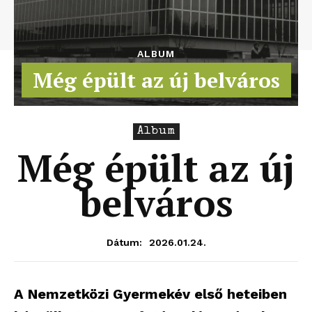
ALBUM
Még épült az új belváros
Album
Még épült az új
belváros
2026.01.24.
Dátum:
A Nemzetközi Gyermekév első heteiben