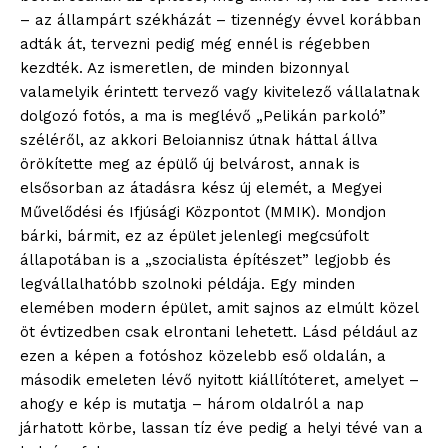
– az állampárt székházát – tizennégy évvel korábban
adták át, tervezni pedig még ennél is régebben
kezdték. Az ismeretlen, de minden bizonnyal
valamelyik érintett tervező vagy kivitelező vállalatnak
dolgozó fotós, a ma is meglévő „Pelikán parkoló”
széléről, az akkori Beloiannisz útnak háttal állva
örökítette meg az épülő új belvárost, annak is
elsősorban az átadásra kész új elemét, a Megyei
Művelődési és Ifjúsági Központot (MMIK). Mondjon
bárki, bármit, ez az épület jelenlegi megcsúfolt
állapotában is a „szocialista építészet” legjobb és
legvállalhatóbb szolnoki példája. Egy minden
elemében modern épület, amit sajnos az elmúlt közel
öt évtizedben csak elrontani lehetett. Lásd például az
ezen a képen a fotóshoz közelebb eső oldalán, a
második emeleten lévő nyitott kiállítóteret, amelyet –
ahogy e kép is mutatja – három oldalról a nap
járhatott körbe, lassan tíz éve pedig a helyi tévé van a