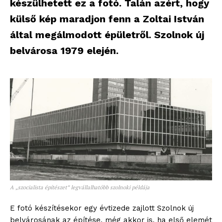
készülhetett ez a fotó. Talán azért, hogy
külső kép maradjon fenn a Zoltai István
által megálmodott épületről. Szolnok új
belvárosa 1979 elején.
A „szocialista építészet” legvállalhatóbb szolnoki példája
E fotó készítésekor egy évtizede zajlott Szolnok új
belvárosának az építése, még akkor is, ha első elemét