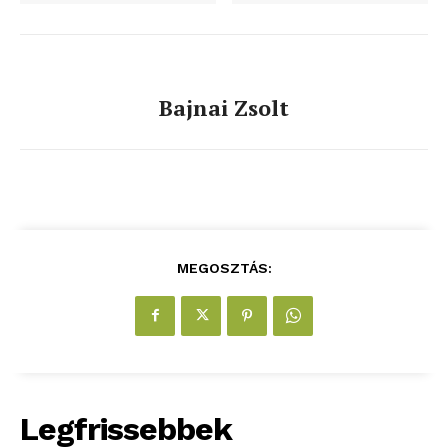
ELŐFIZETÉS
Bajnai Zsolt
Hasznos
bSZ fiók
Előfizetés
Kapcsolat
MEGOSZTÁS:
Adatkezelési tájékoztató
Hirdetés
Legfrissebbek