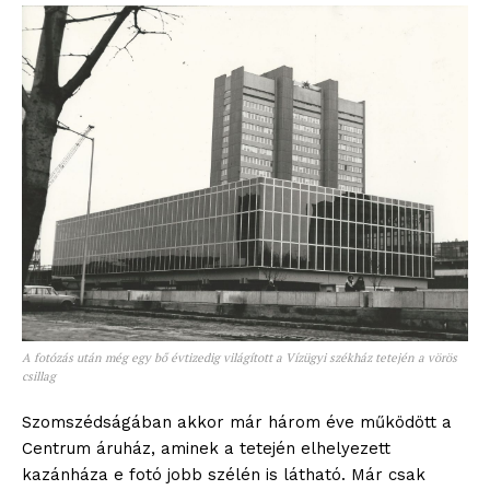
A fotózás után még egy bő évtizedig világított a Vízügyi székház tetején a vörös
csillag
Szomszédságában akkor már három éve működött a
Centrum áruház, aminek a tetején elhelyezett
kazánháza e fotó jobb szélén is látható. Már csak