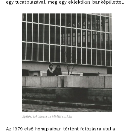
egy tucatplázával, meg egy eklektikus banképülettel.
Építési lakókocsi az MMIK sarkán
Az 1979 első hónapjaiban történt fotózásra utal a