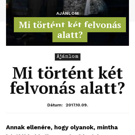
AJÁNLOM
Mi történt két felvonás
alatt?
Ajánlom
Mi történt két
felvonás alatt?
2017.10.09.
Dátum:
Annak ellenére, hogy olyanok, mintha