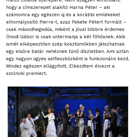
méltó Colette szerepére. Nem szégyen kimondani,
hogy a címszerepet alakító Harna Péter – aki
számomra egy egészen új és a korábbi emlékeket
elhomályosító Pierre-t, azaz Fekete Pétert formált –
csak másodhegedűs, miként a jóval többre érdemes
Ónodi Gábor is csak untermanja a két főhősnek. Akik
ismét elképesztően szép kosztümökben játszhatnak
egy elsőre batár nehéznek tűnő díszletben. Ami aztán
egy nagyon ügyes selfieszközként is funkcionálni kezd.
Mindez egészen ellágyított. Elkezdtem élvezni a
szolnoki premiert.