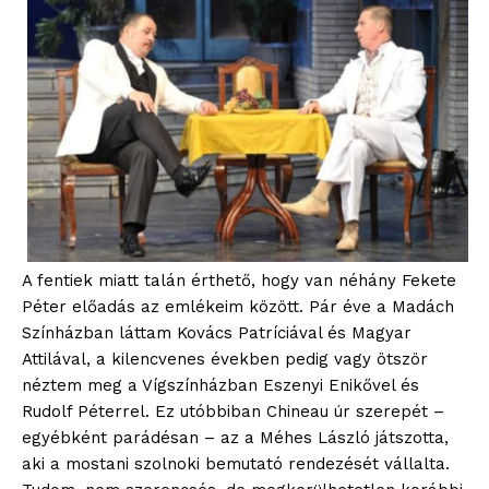
A fentiek miatt talán érthető, hogy van néhány Fekete
Péter előadás az emlékeim között. Pár éve a Madách
Színházban láttam Kovács Patríciával és Magyar
Attilával, a kilencvenes években pedig vagy ötször
néztem meg a Vígszínházban Eszenyi Enikővel és
Rudolf Péterrel. Ez utóbbiban Chineau úr szerepét –
egyébként parádésan – az a Méhes László játszotta,
aki a mostani szolnoki bemutató rendezését vállalta.