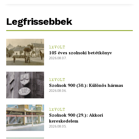
bSZ fiók
Előfizetés
Legfrissebbek
Kapcsolat
Adatkezelési tájékoztató
Hirdetés
1XVOLT
105 éves szolnoki betétkönyv
2026.08.07.
1XVOLT
Szolnok 900 (30.): Különös hármas
2026.08.06.
1XVOLT
Szolnok 900 (29.): Akkori
kereskedelem
2026.08.05.