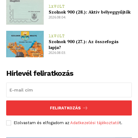
1XVOLT
Szolnok 900 (28.): Aktív bélyeggyűjtők
2026.08.04.
1XVOLT
Szolnok 900 (27.): Az összefogás
lapja?
2026.08.03.
Hírlevél feliratkozás
FELIRATKOZÁS
Elolvastam és elfogadom az
Adatkezelési tájékoztató
t.