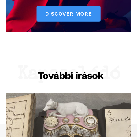
Kapcsolódó
További írások