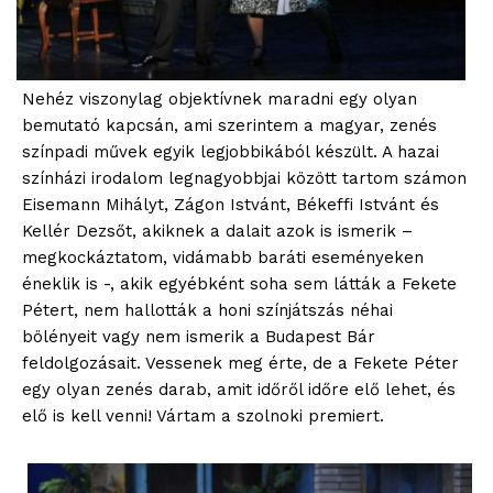
Nehéz viszonylag objektívnek maradni egy olyan
bemutató kapcsán, ami szerintem a magyar, zenés
színpadi művek egyik legjobbikából készült. A hazai
színházi irodalom legnagyobbjai között tartom számon
Eisemann Mihályt, Zágon Istvánt, Békeffi Istvánt és
Kellér Dezsőt, akiknek a dalait azok is ismerik –
megkockáztatom, vidámabb baráti eseményeken
éneklik is -, akik egyébként soha sem látták a Fekete
Pétert, nem hallották a honi színjátszás néhai
bölényeit vagy nem ismerik a Budapest Bár
feldolgozásait. Vessenek meg érte, de a Fekete Péter
egy olyan zenés darab, amit időről időre elő lehet, és
elő is kell venni! Vártam a szolnoki premiert.