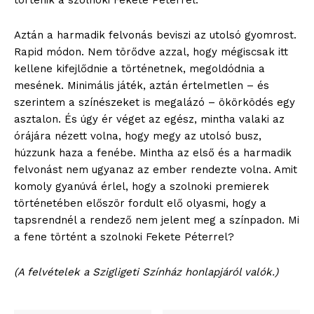
történik a szolnoki Fekete Péterrel.
Aztán a harmadik felvonás beviszi az utolsó gyomrost.
Rapid módon. Nem törődve azzal, hogy mégiscsak itt
kellene kifejlődnie a történetnek, megoldódnia a
mesének. Minimális játék, aztán értelmetlen – és
szerintem a színészeket is megalázó – ökörködés egy
asztalon. És úgy ér véget az egész, mintha valaki az
órájára nézett volna, hogy megy az utolsó busz,
húzzunk haza a fenébe. Mintha az első és a harmadik
felvonást nem ugyanaz az ember rendezte volna. Amit
komoly gyanúvá érlel, hogy a szolnoki premierek
történetében először fordult elő olyasmi, hogy a
tapsrendnél a rendező nem jelent meg a színpadon. Mi
a fene történt a szolnoki Fekete Péterrel?
(A felvételek a Szigligeti Színház honlapjáról valók.)