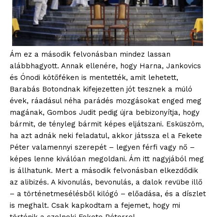
Ám ez a második felvonásban mindez lassan
alábbhagyott. Annak ellenére, hogy Harna, Jankovics
és Ónodi kötőféken is mentették, amit lehetett,
Barabás Botondnak kifejezetten jót tesznek a múló
évek, ráadásul néha parádés mozgásokat enged meg
magának, Gombos Judit pedig újra bebizonyítja, hogy
bármit, de tényleg bármit képes eljátszani. Esküszöm,
ha azt adnák neki feladatul, akkor játssza el a Fekete
Péter valamennyi szerepét – legyen férfi vagy nő –
képes lenne kiválóan megoldani. Ám itt nagyjából meg
is állhatunk. Mert a második felvonásban elkezdődik
az alibizés. A kivonulás, bevonulás, a dalok revübe illő
– a történetmesélésből kilógó – előadása, és a díszlet
is meghalt. Csak kapkodtam a fejemet, hogy mi