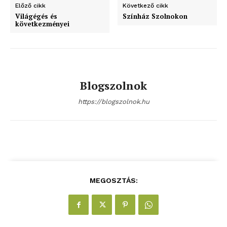
Előző cikk
Következő cikk
blogSZOLNOK
Világégés és
Színház Szolnokon
szubjektív élményportál
következményei
Blogszolnok
https://blogszolnok.hu
ELŐFIZETÉS
MEGOSZTÁS:
Hasznos