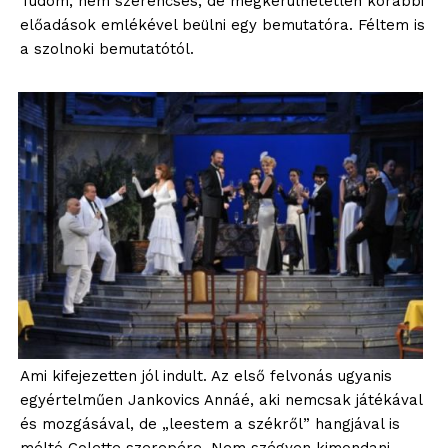
Tudom, nem szerencsés, de megkerülhetetlen korábbi
előadások emlékével beülni egy bemutatóra. Féltem is
a szolnoki bemutatótól.
Ami kifejezetten jól indult. Az első felvonás ugyanis
egyértelműen Jankovics Annáé, aki nemcsak játékával
és mozgásával, de „leestem a székről” hangjával is