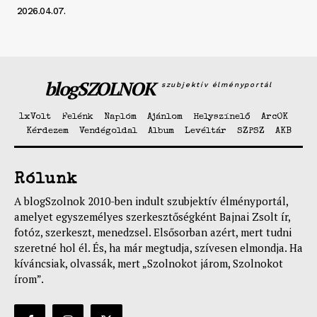
2026.04.07.
blogSZOLNOK
szubjektív élményportál
1xVolt
Felénk
Naplóm
Ajánlom
Helyszínelő
ArcOK
Kérdezem
Vendégoldal
Album
Levéltár
SZPSZ
AKB
Rólunk
A blogSzolnok 2010-ben indult szubjektív élményportál,
amelyet egyszemélyes szerkesztőségként Bajnai Zsolt ír,
fotóz, szerkeszt, menedzsel. Elsősorban azért, mert tudni
szeretné hol él. És, ha már megtudja, szívesen elmondja. Ha
kíváncsiak, olvassák, mert „Szolnokot járom, Szolnokot
írom”.