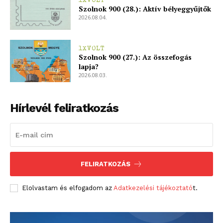
bSZ fiók
1XVOLT
Szolnok 900 (28.): Aktív bélyeggyűjtők
Előfizetés
2026.08.04.
Kapcsolat
Adatkezelési tájékoztató
1XVOLT
Szolnok 900 (27.): Az összefogás
Hirdetés
lapja?
2026.08.03.
Hírlevél feliratkozás
FELIRATKOZÁS
Elolvastam és elfogadom az
Adatkezelési tájékoztató
t.