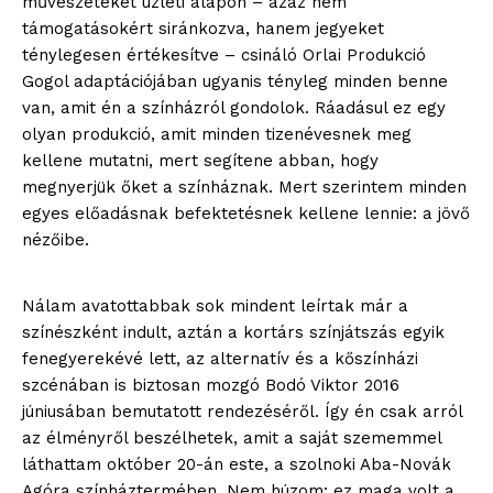
művészeteket üzleti alapon – azaz nem
támogatásokért siránkozva, hanem jegyeket
ténylegesen értékesítve – csináló Orlai Produkció
Gogol adaptációjában ugyanis tényleg minden benne
van, amit én a színházról gondolok. Ráadásul ez egy
olyan produkció, amit minden tizenévesnek meg
kellene mutatni, mert segítene abban, hogy
megnyerjük őket a színháznak. Mert szerintem minden
egyes előadásnak befektetésnek kellene lennie: a jövő
nézőibe.
Nálam avatottabbak sok mindent leírtak már a
színészként indult, aztán a kortárs színjátszás egyik
fenegyerekévé lett, az alternatív és a kőszínházi
szcénában is biztosan mozgó Bodó Viktor 2016
júniusában bemutatott rendezéséről. Így én csak arról
az élményről beszélhetek, amit a saját szememmel
láthattam október 20-án este, a szolnoki Aba-Novák
Agóra színháztermében. Nem húzom: ez maga volt a