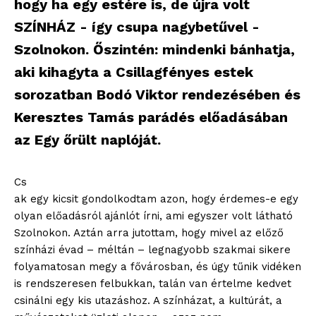
hogy ha egy estére is, de újra volt
SZÍNHÁZ - így csupa nagybetűvel -
Szolnokon. Őszintén: mindenki bánhatja,
aki kihagyta a Csillagfényes estek
sorozatban Bodó Viktor rendezésében és
Keresztes Tamás parádés előadásában
az Egy őrült naplóját.
Cs
ak egy kicsit gondolkodtam azon, hogy érdemes-e egy
olyan előadásról ajánlót írni, ami egyszer volt látható
Szolnokon. Aztán arra jutottam, hogy mivel az előző
színházi évad – méltán – legnagyobb szakmai sikere
folyamatosan megy a fővárosban, és úgy tűnik vidéken
is rendszeresen felbukkan, talán van értelme kedvet
csinálni egy kis utazáshoz. A színházat, a kultúrát, a