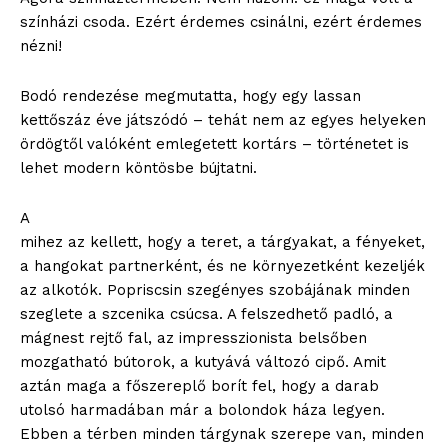
színházi csoda. Ezért érdemes csinálni, ezért érdemes
nézni!
Bodó rendezése megmutatta, hogy egy lassan
kettőszáz éve játszódó – tehát nem az egyes helyeken
ördögtől valóként emlegetett kortárs – történetet is
lehet modern köntösbe bújtatni.
A
mihez az kellett, hogy a teret, a tárgyakat, a fényeket,
a hangokat partnerként, és ne környezetként kezeljék
az alkotók. Popriscsin szegényes szobájának minden
szeglete a szcenika csúcsa. A felszedhető padló, a
mágnest rejtő fal, az impresszionista belsőben
mozgatható bútorok, a kutyává változó cipő. Amit
aztán maga a főszereplő borít fel, hogy a darab
utolsó harmadában már a bolondok háza legyen.
Ebben a térben minden tárgynak szerepe van, minden