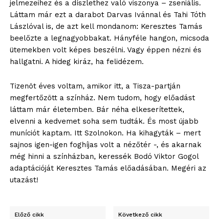
jelmezeihez és a díszlethez való viszonya – zseniális.
Láttam már ezt a darabot Darvas Ivánnal és Tahi Tóth
Lászlóval is, de azt kell mondanom: Keresztes Tamás
beelőzte a legnagyobbakat. Hányféle hangon, micsoda
ütemekben volt képes beszélni. Vagy éppen nézni és
hallgatni. A hideg kiráz, ha felidézem.
Tizenöt éves voltam, amikor itt, a Tisza-partján
megfertőzött a színház. Nem tudom, hogy előadást
láttam már életemben. Bár néha elkeserítettek,
elvenni a kedvemet soha sem tudták. És most újabb
muníciót kaptam. Itt Szolnokon. Ha kihagyták – mert
sajnos igen-igen foghíjas volt a nézőtér -, és akarnak
még hinni a színházban, keressék Bodó Viktor Gogol
adaptációját Keresztes Tamás előadásában. Megéri az
utazást!
Előző cikk
Következő cikk