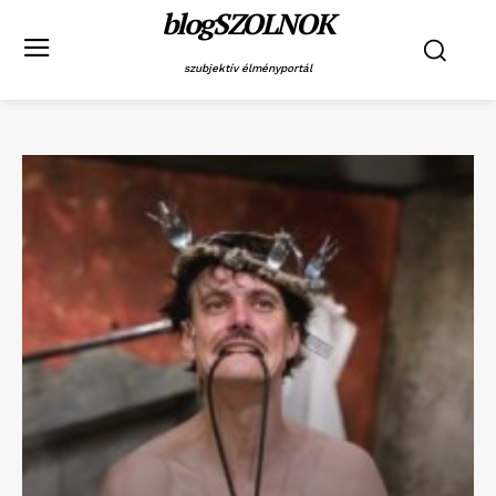
blogSZOLNOK
szubjektív élményportál