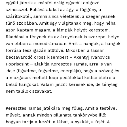
együtt játszik a másfél óráig egyedül dolgozó
színésszel. Ruhává alakul az ágy, a függöny, a
szárítókötél, semmi sincs véletlenül a szegényesnek
tűnő szobában. Amit úgy világítanak meg, hogy néha
azon kaptam magam, a lámpák helyét kerestem.
Ráadásul a fénynek és az árnyéknak is szerepe, helye
van ebben a monodrámában. Amit a hangok, a hangok
forrása tesz igazán átütővé. Miközben a lassan
becsavarodó orosz kisembert – Axentyij Ivanovics
Popriscsint – alakítja Keresztes Tamás, arra is van
ideje (figyelme, fegyelme, energiája), hogy a szöveg és
a mozgások mellett loop pedálokkal keltse életre a
belső hangokat. Valami jelzőt keresek ide, de tényleg
nem találok szavakat.
Keresztes Tamás játékára meg főleg. Amit a testével
művelt, annak minden pillanata tankönyvbe illő:
hogyan tartja a kezét, a lábát, a nyakát, a fejét. A