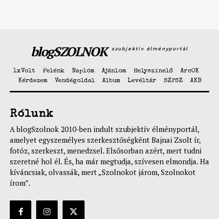
blogSZOLNOK
szubjektív élményportál
1xVolt
Felénk
Naplóm
Ajánlom
Helyszínelő
ArcOK
Kérdezem
Vendégoldal
Album
Levéltár
SZPSZ
AKB
Rólunk
A blogSzolnok 2010-ben indult szubjektív élményportál,
amelyet egyszemélyes szerkesztőségként Bajnai Zsolt ír,
fotóz, szerkeszt, menedzsel. Elsősorban azért, mert tudni
szeretné hol él. És, ha már megtudja, szívesen elmondja. Ha
kíváncsiak, olvassák, mert „Szolnokot járom, Szolnokot
írom”.