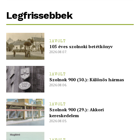
blogSZOLNOK
szubjektív élményportál
Legfrissebbek
1XVOLT
105 éves szolnoki betétkönyv
2026.08.07.
1XVOLT
Szolnok 900 (30.): Különös hármas
2026.08.06.
ELŐFIZETÉS
1XVOLT
Szolnok 900 (29.): Akkori
kereskedelem
2026.08.05.
Hasznos