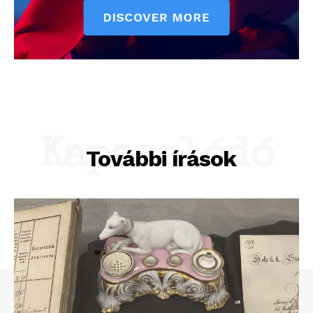
Kapcsolódó
További írások