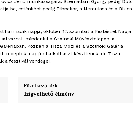
anovics Jenő munkásságára. Szemadám György pedig Dúló
atja be, esténként pedig Ethnokor, a Nemulass és a Blues
l harmadik napja, október 17. szombat a Festészet Napjá
kal várnak mindenkit a Szolnoki Művésztelepen, a
i Galériában. Közben a Tisza Mozi és a Szolnoki Galéria
di receptek alapján halkolbászt készítenek, de Tiszai
k a fesztivál vendégei.
Következő cikk
Irigyelhető élmény