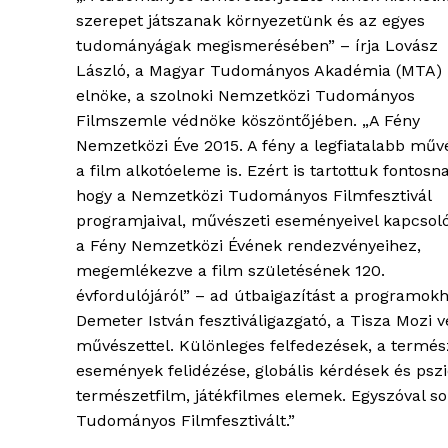
szerepet játszanak környezetünk és az egyes
tudományágak megismerésében” – írja Lovász
László, a Magyar Tudományos Akadémia (MTA)
elnöke, a szolnoki Nemzetközi Tudományos
Filmszemle védnöke köszöntőjében. „A Fény
Nemzetközi Éve 2015. A fény a legfiatalabb műv
a film alkotóeleme is. Ezért is tartottuk fontosn
hogy a Nemzetközi Tudományos Filmfesztivál
programjaival, művészeti eseményeivel kapcsol
a Fény Nemzetközi Évének rendezvényeihez,
megemlékezve a film születésének 120.
évfordulójáról” – ad útbaigazítást a programok
Demeter István fesztiváligazgató, a Tisza Mozi 
művészettel. Különleges felfedezések, a termé
események felidézése, globális kérdések és ps
természetfilm, játékfilmes elemek. Egyszóval so
Tudományos Filmfesztivált.”