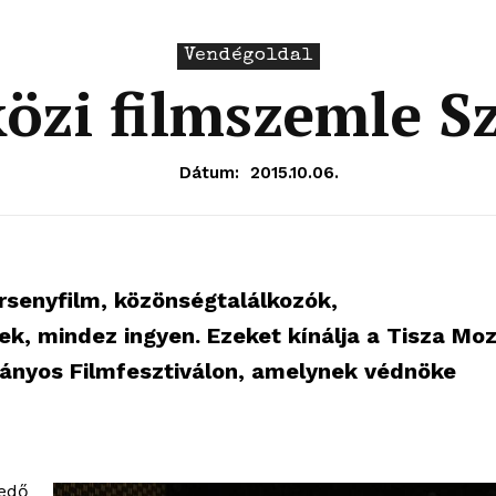
Vendégoldal
özi filmszemle S
Dátum:
2015.10.06.
ersenyfilm, közönségtalálkozók,
, mindez ingyen. Ezeket kínálja a Tisza Moz
ányos Filmfesztiválon, amelynek védnöke
kedő