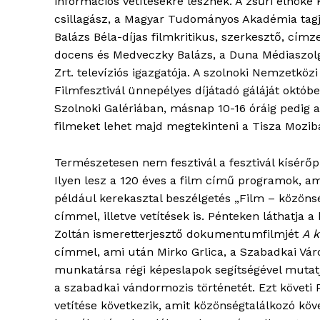
információs vetítésekre lesznek. A zsűri elnöke 
csillagász, a Magyar Tudományos Akadémia tagja
Balázs Béla-díjas filmkritikus, szerkesztő, cím
docens és Medveczky Balázs, a Duna Médiaszolg
Zrt. televíziós igazgatója. A szolnoki Nemzetkö
Filmfesztivál ünnepélyes díjátadó gáláját októb
Szolnoki Galériában, másnap 10-16 óráig pedig a
filmeket lehet majd megtekinteni a Tisza Mozib
Természetesen nem fesztivál a fesztivál kísérő
Ilyen lesz a 120 éves a film című programok, am
például kerekasztal beszélgetés „Film – közöns
címmel, illetve vetítések is. Pénteken láthatja a 
Zoltán ismeretterjesztő dokumentumfilmjét
A 
címmel, ami után Mirko Grlica, a Szabadkai V
munkatársa régi képeslapok segítségével mutatj
a szabadkai vándormozis történetét. Ezt követi 
vetítése következik, amit közönségtalálkozó köve