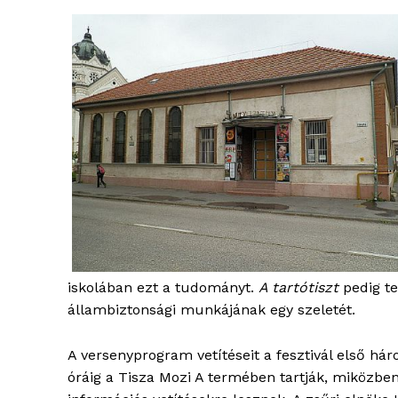
blogSZ
szubje
élményp
iskolában ezt a tudományt.
A tartótiszt
pedig te
állambiztonsági munkájának egy szeletét.
A versenyprogram vetítéseit a fesztivál első há
óráig a Tisza Mozi A termében tartják, miközbe
ELŐFIZE