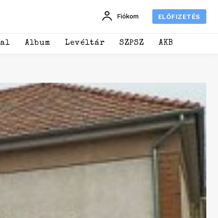
Fiókom
ELŐFIZETÉS
dal
Album
Levéltár
SZPSZ
AKB