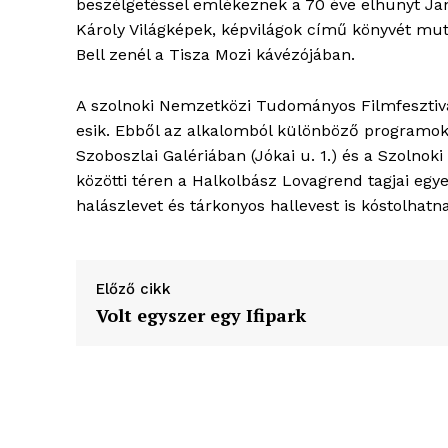
beszélgetéssel emlékeznek a 70 éve elhunyt J
Károly Világképek, képvilágok című könyvét mut
Bell zenél a Tisza Mozi kávézójában.
A szolnoki Nemzetközi Tudományos Filmfesztivá
esik. Ebből az alkalomból különböző programok
Szoboszlai Galériában (Jókai u. 1.) és a Szolnok
közötti téren a Halkolbász Lovagrend tagjai egye
halászlevet és tárkonyos hallevest is kóstolhatna
Előző cikk
Volt egyszer egy Ifipark