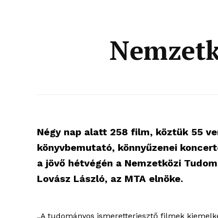
Nemzetk
Négy nap alatt 258 film, köztük 55 v
könyvbemutató, könnyűzenei koncertek
a jövő hétvégén a Nemzetközi Tudom
Lovász László, az MTA elnöke.
„A tudományos ismeretterjesztő filmek kiemel