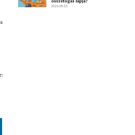
összefogás lapja?
2026.08.03.
ás
z: