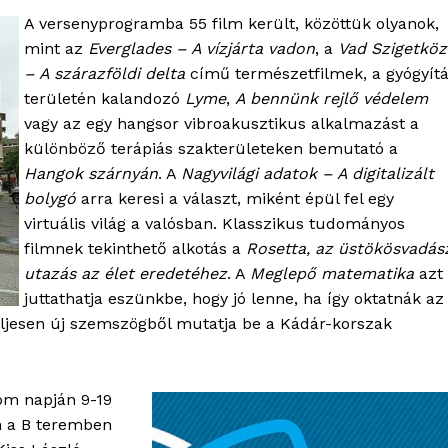
A versenyprogramba 55 film került, közöttük olyanok,
mint az
Everglades – A vízjárta vadon
, a
Vad Szigetköz
– A szárazföldi delta
című természetfilmek, a gyógyít
területén kalandozó
Lyme
,
A bennünk rejlő védelem
OLNOK
vagy az egy hangsor vibroakusztikus alkalmazást a
ktív
különböző terápiás szakterületeken bemutató a
ortál
Hangok szárnyán
. A
Nagyvilági adatok – A digitalizált
Hasznos
bolygó
arra keresi a választ, miként épül fel egy
virtuális világ a valósban. Klasszikus tudományos
bSZ fiók
filmnek tekinthető alkotás a
Rosetta, az üstökösvadás
utazás az élet eredetéhez
. A
Meglepő matematika
azt
Előfizetés
juttathatja eszünkbe, hogy jó lenne, ha így oktatnák az
Kapcsolat
ljesen új szemszögből mutatja be a Kádár-korszak
Adatkezelési tájékoztató
Hirdetés
rom napján 9-19
n a B teremben
TÉS