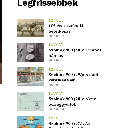
Legfrissebbek
1XVOLT
105 éves szolnoki
betétkönyv
2026.08.07.
1XVOLT
Szolnok 900 (30.): Különös
hármas
2026.08.06.
1XVOLT
Szolnok 900 (29.): Akkori
kereskedelem
2026.08.05.
1XVOLT
Szolnok 900 (28.): Aktív
bélyeggyűjtők
2026.08.04.
1XVOLT
Szolnok 900 (27.): Az