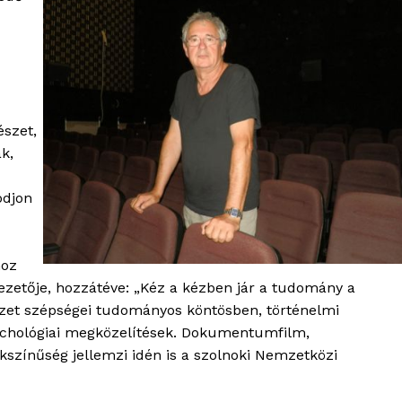
észet,
ak,
ódjon
hoz
vezetője, hozzátéve: „Kéz a kézben jár a tudomány a
szet szépségei tudományos köntösben, történelmi
zichológiai megközelítések. Dokumentumfilm,
kszínűség jellemzi idén is a szolnoki Nemzetközi