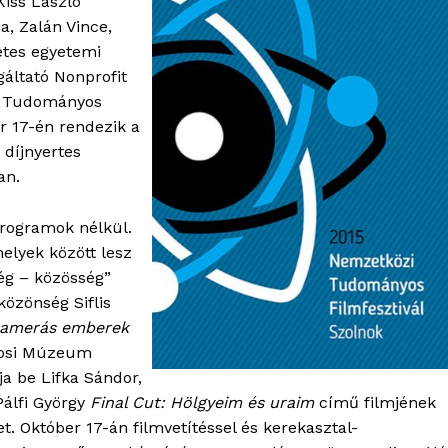
Kiss László
, Zalán Vince,
zetes egyetemi
áltató Nonprofit
zi Tudományos
er 17-én rendezik a
 díjnyertes
an.
programok nélkül.
elyek között lesz
ég – közösség”
közönség Siflis
kamerás emberek
árosi Múzeum
a be Lifka Sándor,
Pálfi György
Final Cut: Hölgyeim és uraim
című filmjének
t. Október 17-án filmvetítéssel és kerekasztal-