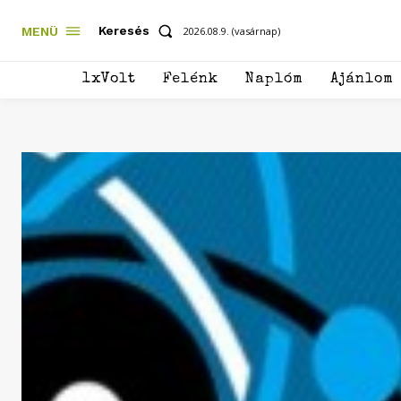
Keresés
MENÜ
2026.08.9. (vasárnap)
1xVolt
Felénk
Naplóm
Ajánlom