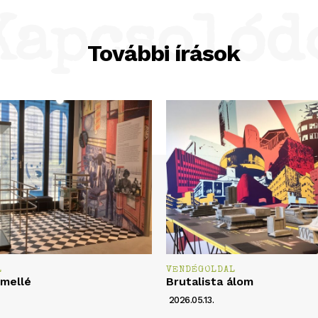
Kapcsolód
További írások
L
VENDÉGOLDAL
 mellé
Brutalista álom
2026.05.13.