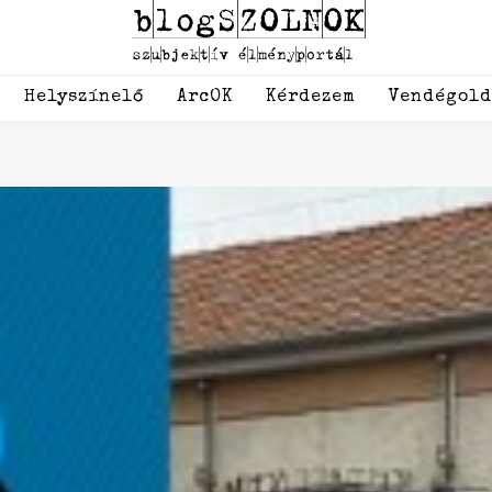
Helyszínelő
ArcOK
Kérdezem
Vendégol