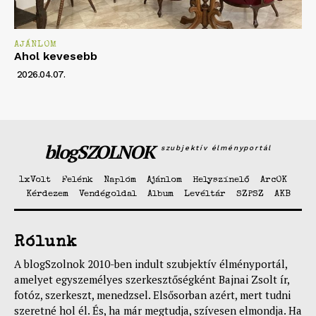
AJÁNLOM
Ahol kevesebb
2026.04.07.
blogSZOLNOK
szubjektív élményportál
1xVolt
Felénk
Naplóm
Ajánlom
Helyszínelő
ArcOK
Kérdezem
Vendégoldal
Album
Levéltár
SZPSZ
AKB
Rólunk
A blogSzolnok 2010-ben indult szubjektív élményportál,
amelyet egyszemélyes szerkesztőségként Bajnai Zsolt ír,
fotóz, szerkeszt, menedzsel. Elsősorban azért, mert tudni
szeretné hol él. És, ha már megtudja, szívesen elmondja. Ha