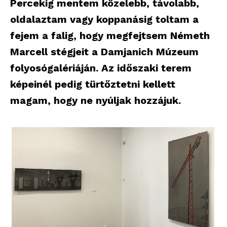
Percekig mentem közelebb, távolabb,
oldalaztam vagy koppanásig toltam a
fejem a falig, hogy megfejtsem Németh
Marcell stégjeit a Damjanich Múzeum
folyosógalériáján. Az időszaki terem
képeinél pedig türtőztetni kellett
magam, hogy ne nyúljak hozzájuk.