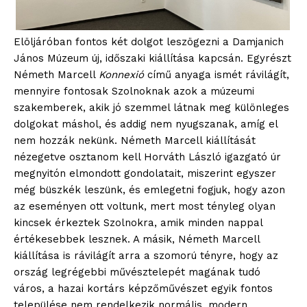
Elöljáróban fontos két dolgot leszögezni a Damjanich
János Múzeum új, időszaki kiállítása kapcsán. Egyrészt
Németh Marcell
Konnexió
című anyaga ismét rávilágít,
mennyire fontosak Szolnoknak azok a múzeumi
szakemberek, akik jó szemmel látnak meg különleges
dolgokat máshol, és addig nem nyugszanak, amíg el
nem hozzák nekünk. Németh Marcell kiállítását
nézegetve osztanom kell Horváth László igazgató úr
megnyitón elmondott gondolatait, miszerint egyszer
még büszkék leszünk, és emlegetni fogjuk, hogy azon
az eseményen ott voltunk, mert most tényleg olyan
kincsek érkeztek Szolnokra, amik minden nappal
értékesebbek lesznek. A másik, Németh Marcell
kiállítása is rávilágít arra a szomorú tényre, hogy az
ország legrégebbi művésztelepét magának tudó
város, a hazai kortárs képzőművészet egyik fontos
települése nem rendelkezik normális, modern