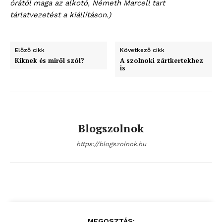
órától maga az alkotó, Németh Marcell tart
tárlatvezetést a kiállításon.)
Előző cikk
Következő cikk
Kiknek és miről szól?
A szolnoki zártkertekhez
ELŐFIZETÉS
is
Hasznos
Blogszolnok
bSZ fiók
https://blogszolnok.hu
Előfizetés
Kapcsolat
Adatkezelési tájékoztató
Hirdetés
MEGOSZTÁS: