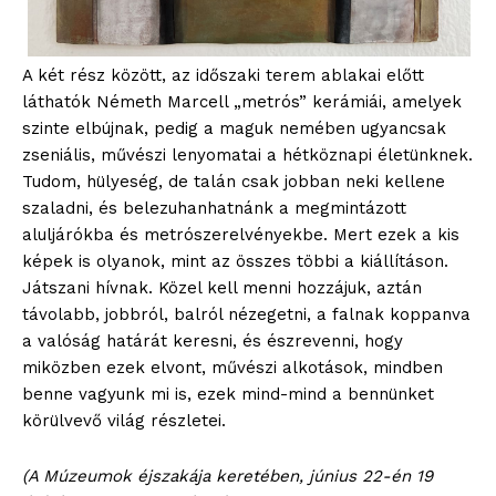
A két rész között, az időszaki terem ablakai előtt
láthatók Németh Marcell „metrós” kerámiái, amelyek
szinte elbújnak, pedig a maguk nemében ugyancsak
zseniális, művészi lenyomatai a hétköznapi életünknek.
Tudom, hülyeség, de talán csak jobban neki kellene
szaladni, és belezuhanhatnánk a megmintázott
aluljárókba és metrószerelvényekbe. Mert ezek a kis
képek is olyanok, mint az összes többi a kiállításon.
Játszani hívnak. Közel kell menni hozzájuk, aztán
blogSZOLNOK
távolabb, jobbról, balról nézegetni, a falnak koppanva
szubjektív élményportál
a valóság határát keresni, és észrevenni, hogy
miközben ezek elvont, művészi alkotások, mindben
benne vagyunk mi is, ezek mind-mind a bennünket
körülvevő világ részletei.
(A Múzeumok éjszakája keretében, június 22-én 19