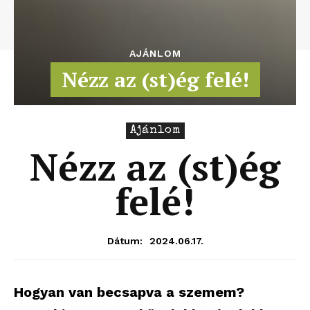
AJÁNLOM
Nézz az (st)ég felé!
Ajánlom
Nézz az (st)ég
felé!
2024.06.17.
Dátum:
Hogyan van becsapva a szemem?