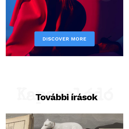
Kapcsolódó
További írások