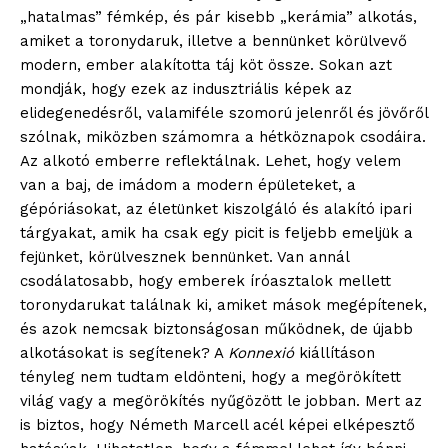
„hatalmas” fémkép, és pár kisebb „kerámia” alkotás,
amiket a toronydaruk, illetve a bennünket körülvevő
modern, ember alakította táj köt össze. Sokan azt
mondják, hogy ezek az indusztriális képek az
elidegenedésről, valamiféle szomorú jelenről és jövőről
szólnak, miközben számomra a hétköznapok csodáira.
Az alkotó emberre reflektálnak. Lehet, hogy velem
van a baj, de imádom a modern épületeket, a
gépóriásokat, az életünket kiszolgáló és alakító ipari
tárgyakat, amik ha csak egy picit is feljebb emeljük a
fejünket, körülvesznek bennünket. Van annál
csodálatosabb, hogy emberek íróasztalok mellett
toronydarukat találnak ki, amiket mások megépítenek,
és azok nemcsak biztonságosan működnek, de újabb
alkotásokat is segítenek? A
Konnexió
kiállításon
tényleg nem tudtam eldönteni, hogy a megörökített
világ vagy a megörökítés nyűgözött le jobban. Mert az
is biztos, hogy Németh Marcell acél képei elképesztő