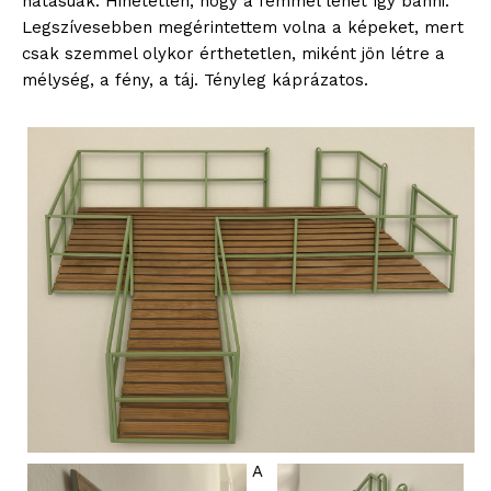
hatásúak. Hihetetlen, hogy a fémmel lehet így bánni.
Legszívesebben megérintettem volna a képeket, mert
csak szemmel olykor érthetetlen, miként jön létre a
mélység, a fény, a táj. Tényleg káprázatos.
A