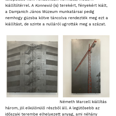
kiállítótérrel. A
Konnexió
(is) terekért, fényekért kiált,
a Damjanich János Múzeum munkatársai pedig
nemhogy gúzsba kötve táncolva rendezték meg ezt a
kiállítást, de szinte a nulláról ugrották meg a százat.
Németh Marcell kiállítás
három, jól elkülönülő részből áll. A legütősebb az
időszaki terembe elhelyezett anyag, ami néhány