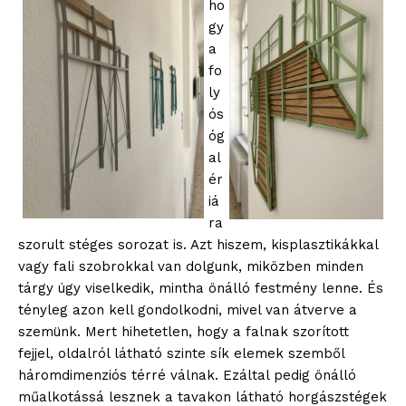
ho
gy
a
fo
ly
ós
óg
al
ér
iá
ra
szorult stéges sorozat is. Azt hiszem, kisplasztikákkal
vagy fali szobrokkal van dolgunk, miközben minden
tárgy úgy viselkedik, mintha önálló festmény lenne. És
tényleg azon kell gondolkodni, mivel van átverve a
szemünk. Mert hihetetlen, hogy a falnak szorított
fejjel, oldalról látható szinte sík elemek szemből
háromdimenziós térré válnak. Ezáltal pedig önálló
műalkotássá lesznek a tavakon látható horgászstégek