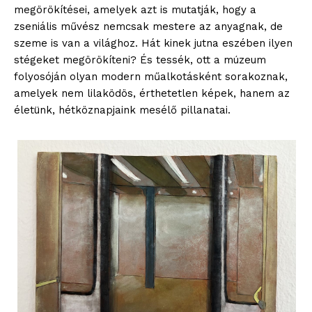
megörökítései, amelyek azt is mutatják, hogy a
zseniális művész nemcsak mestere az anyagnak, de
szeme is van a világhoz. Hát kinek jutna eszében ilyen
stégeket megörökíteni? És tessék, ott a múzeum
folyosóján olyan modern műalkotásként sorakoznak,
amelyek nem lilaködös, érthetetlen képek, hanem az
életünk, hétköznapjaink mesélő pillanatai.