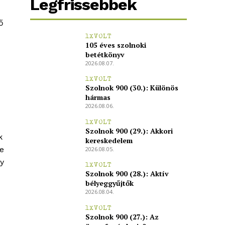
Legfrissebbek
ő
1XVOLT
105 éves szolnoki
betétkönyv
2026.08.07.
1XVOLT
Szolnok 900 (30.): Különös
hármas
2026.08.06.
1XVOLT
Szolnok 900 (29.): Akkori
k
kereskedelem
je
2026.08.05.
gy
1XVOLT
Szolnok 900 (28.): Aktív
bélyeggyűjtők
2026.08.04.
1XVOLT
Szolnok 900 (27.): Az