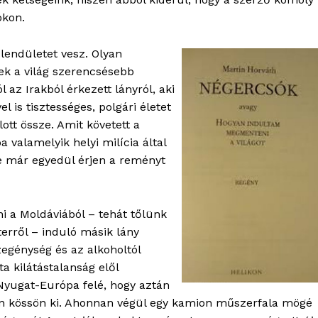
okon.
 lendületet vesz. Olyan
ek a világ szerencsésebb
 az Irakból érkezett lányról, aki
is tisztességes, polgári életet
ott össze. Amit követett a
valamelyik helyi milícia által
be már egyedül érjen a reményt
 a Moldáviából – tehát tőlünk
terről – induló másik lány
szegénység és az alkoholtól
ta kilátástalanság elől
Nyugat-Európa felé, hogy aztán
n kössön ki. Ahonnan végül egy kamion műszerfala mögé