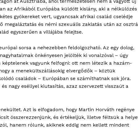
zágon át Ausztriába, ahol természetesen nem a vágyott új
 van az Afrikából Európába küldött kislány, aki a nélkülözés
kétes gyökereket vert, ugyancsak afrikai család cselédje
lő megaláztatás és némi szexuális zaklatás után az osztr
lád egyszerűen a villájába felejtse.
urópai sorsa a nehezebben feldolgozható. Az egy dolog,
 nagyhatalmak önkényesen jelölték ki vonalzóval – úgy
 képtelenek vagyunk felfogni: ott nem létezik a hazám-
hogy a menekültszállásokig elvergődők – köztük
kolódó családok – Európában se számíthatnak sok jóra.
és nagy eséllyel kiutasítás, azaz szervezett visszaút a
kültet. Azt is elfogadom, hogy Martin Horváth regénye
sit összerezzenjünk, és értékeljük, illetve féltsük a helye
zól, hanem rólunk, akiknek eddig nem kellett mindent