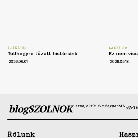
AJÁNLOM
AJÁNLOM
Tollhegyre tűzött históriánk
Ez nem vicc
2026.06.01.
2026.05.18.
blogSZOLNOK
szubjektív élményportál
1xVolt
Rólunk
Hasz