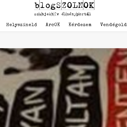
Helyszínelő
ArcOK
Kérdezem
Vendégol