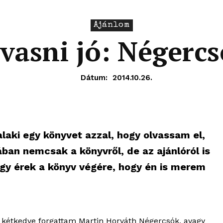
Ajánlom
vasni jó: Négerc
Dátum:
2014.10.26.
aki egy könyvet azzal, hogy olvassam el,
ban nemcsak a könyvről, de az ajánlóról is
 úgy érek a könyv végére, hogy én is merem
é kétkedve forgattam Martin Horváth Négercsók, avagy