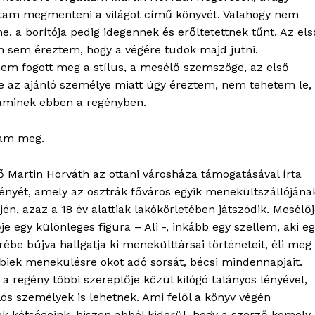
tam megmenteni a világot című könyvét. Valahogy nem
me, a borítója pedig idegennek és erőltetettnek tűnt. Az els
án sem éreztem, hogy a végére tudok majd jutni.
em fogott meg a stílus, a mesélő szemszöge, az első
De az ajánló személye miatt úgy éreztem, nem tehetem le,
alaminek ebben a regényben.
am meg.
ő Martin Horváth az ottani városháza támogatásával írta
ényét, amely az osztrák főváros egyik menekültszállójána
tjén, azaz a 18 év alattiak lakókörletében játszódik. Mesélő
je egy különleges figura – Ali -, inkább egy szellem, aki e
őrébe bújva hallgatja ki menekülttársai történeteit, éli meg
bbiek menekülésre okot adó sorsát, bécsi mindennapjait.
a regény többi szereplője közül kilógó talányos lényével,
lós személyek is lehetnek. Ami felől a könyv végén
k kétségeink, hiszen abból kiderül, hogy a szerző komoly