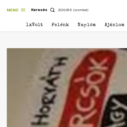
Keresés
MENÜ
2026.08.8. (szombat)
1xVolt
Felénk
Naplóm
Ajánlom