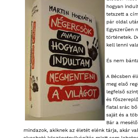
hogyan indul
tetszett a cí
pár oldal ut
Egyszerűen n
történetek. 
kell lenni v
És nem bánt
A Bécsben él
meg első reg
legfelső szin
és főszereplő
fiatal srác b
saját és a tö
Bár a mesélő 
mindazok, akiknek az életét elénk tárja, akár va
olvasható köszönetnyilvánítás miatt sem lehetne