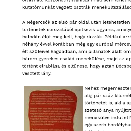
kutatómunkát végzett osztrák menekültszállás
A Négercsók az első pár oldal után letehetetlen
történetek sorozatából építkezik ugyanis, amely
hatodán élőt meg kell, hogy rázzák. Például arról
néhány évvel korábban még egy európai mércével 
élt szüleivel Bagdadban, ami pillanatok alatt oml
három gyerekes család menekülése, majd az apa 
történt elrablása és eltűnése, hogy aztán Bécs
vesztett lány.
Nehéz megemészteni
alig pár száz kilomé
történetét is, aki a 
széteső anya nyújtot
menekülve indul el 
egy szerb bordélyba