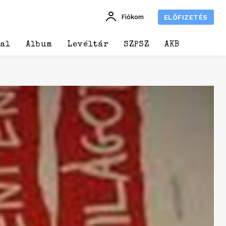
Fiókom
ELŐFIZETÉS
dal
Album
Levéltár
SZPSZ
AKB