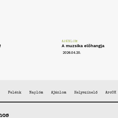
AJÁNLOM
!
A muzsika előhangja
2026.04.20.
Felénk
Naplóm
Ajánlom
Helyszínelő
ArcOK
nos