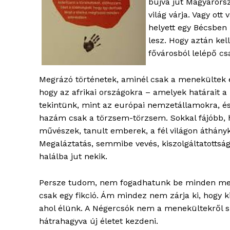
bújva jut Magyarors
világ várja. Vagy ott
helyett egy Bécsben 
lesz. Hogy aztán kel
fővárosból lelépő csa
Megrázó történetek, aminél csak a menekültek e
hogy az afrikai országokra – amelyek határait a
tekintünk, mint az európai nemzetállamokra, és
hazám csak a törzsem-törzsem. Sokkal fájóbb, 
művészek, tanult emberek, a fél világon áthány
Megaláztatás, semmibe vevés, kiszolgáltatottság 
halálba jut nekik.
Persze tudom, nem fogadhatunk be minden mene
csak egy fikció. Ám mindez nem zárja ki, hogy kic
ahol élünk. A Négercsók nem a menekültekről s
hátrahagyva új életet kezdeni.