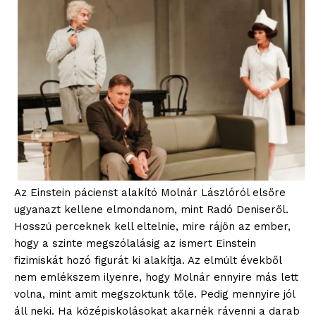
Az Einstein pácienst alakító Molnár Lászlóról elsőre
ugyanazt kellene elmondanom, mint Radó Deniseről.
Hosszú perceknek kell eltelnie, mire rájön az ember,
hogy a szinte megszólalásig az ismert Einstein
fizimiskát hozó figurát ki alakítja. Az elmúlt évekből
nem emlékszem ilyenre, hogy Molnár ennyire más lett
blogSZOLNOK
volna, mint amit megszoktunk tőle. Pedig mennyire jól
szubjektív élményportál
áll neki. Ha középiskolásokat akarnék rávenni a darab