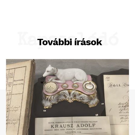
Kapcsolódó
További írások