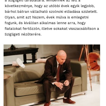
a Szigligeti társulatára. Mindennek az lett a
következménye, hogy az utóbbi évek egyik legjobb,
bárhol bátran vállalható szolnoki előadása született.
Olyan, amit azt hiszem, évek múlva is emlegetni
fogunk, és kiválóan alkalmas lenne arra, hogy
fiatalokat fertőzzön, illetve sokakat visszacsábítson a
Szigligeti nézőterére.