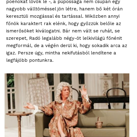
poénokat lövök le -, a púpossága nem csupán egy
nagyobb válltöméssel jön létre, hanem bő két órán
keresztüli mozgással és tartással. Miközben annyi
főnök karaktert rak elénk, hogy győzzük belőle az
ismerősöket kiválogatni. Bár nem vált se ruhát, se
szerepet, Radó legalább négy-öt lelkivilágú főnénit
megformál, de a végén derül ki, hogy sokadik arca az
igaz. Persze úgy, mintha nekifutásból lendítene a
legfájóbb pontunkra.