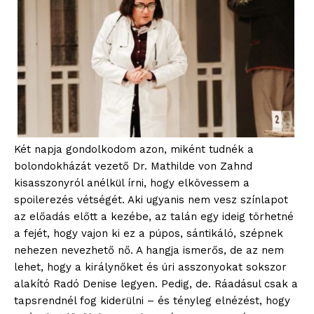
Két napja gondolkodom azon, miként tudnék a
bolondokházát vezető Dr. Mathilde von Zahnd
kisasszonyról anélkül írni, hogy elkövessem a
spoilerezés vétségét. Aki ugyanis nem vesz színlapot
az előadás előtt a kezébe, az talán egy ideig törhetné
a fejét, hogy vajon ki ez a púpos, sántikáló, szépnek
nehezen nevezhető nő. A hangja ismerős, de az nem
lehet, hogy a királynőket és úri asszonyokat sokszor
alakító Radó Denise legyen. Pedig, de. Ráadásul csak a
tapsrendnél fog kiderülni – és tényleg elnézést, hogy