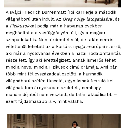
A svájci Friedrich Dürrenmatt írói karrierje a második
világháború után indult. Az
Öreg hölgy látogatásá
val és
a
Fizikusok
kal pedig már a hatvanas években
meghódította a vasfüggönyön túli, így a magyar
színpadokat is. Nem érdemtelenül, de talán nem is
véletlenül lehetett az a kortárs nyugat-európai szerző,
aki már a nyolcvanas években a hazai irodalomtanítás
része lett, így aki érettségizett, annak ismerős lehet
mind a neve, mind a Fizikusok című drámája. Ami bár
több mint fél évszázaddal ezelőtt, a harmadik
világháború szélén táncoló, egymásnak feszülő két
világhatalom árnyékában született, nemhogy
mondandójából nem vesztett, de talán aktuálisabb –
ezért fájdalmasabb is -, mint valaha.