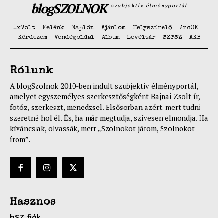
blogSZOLNOK
szubjektív élményportál
1xVolt
Felénk
Naplóm
Ajánlom
Helyszínelő
ArcOK
Kérdezem
Vendégoldal
Album
Levéltár
SZPSZ
AKB
Rólunk
A blogSzolnok 2010-ben indult szubjektív élményportál,
amelyet egyszemélyes szerkesztőségként Bajnai Zsolt ír,
fotóz, szerkeszt, menedzsel. Elsősorban azért, mert tudni
szeretné hol él. És, ha már megtudja, szívesen elmondja. Ha
kíváncsiak, olvassák, mert „Szolnokot járom, Szolnokot
írom”.
Hasznos
bSZ fiók