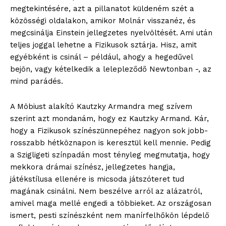
megtekintésére, azt a pillanatot küldeném szét a
közösségi oldalakon, amikor Molnár visszanéz, és
megcsinálja Einstein jellegzetes nyelvöltését. Ami után
teljes joggal lehetne a Fizikusok sztárja. Hisz, amit
egyébként is csinál – például, ahogy a hegedűvel
bejön, vagy kételkedik a lelepleződő Newtonban -, az
mind parádés.
A Möbiust alakító Kautzky Armandra meg szívem
szerint azt mondanám, hogy ez Kautzky Armand. Kár,
ELŐFIZETÉS
hogy a Fizikusok színészünnepéhez nagyon sok jobb-
rosszabb hétköznapon is keresztül kell mennie. Pedig
a Szigligeti színpadán most tényleg megmutatja, hogy
mekkora drámai színész, jellegzetes hangja,
Hasznos
játékstílusa ellenére is micsoda játszóteret tud
magának csinálni. Nem beszélve arról az alázatról,
amivel maga mellé engedi a többieket. Az országosan
bSZ fiók
ismert, pesti színészként nem manírfelhőkön lépdelő
Előfizetés