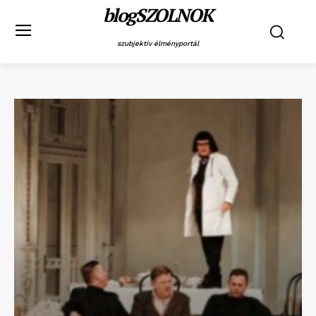
blogSZOLNOK
szubjektív élményportál