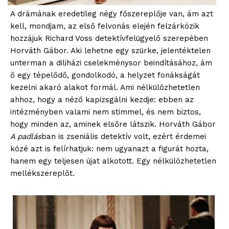
A drámának eredetileg négy főszereplője van, ám azt
kell, mondjam, az első felvonás elején felzárkózik
hozzájuk Richard Voss detektívfelügyelő szerepében
Horváth Gábor. Aki lehetne egy szürke, jelentéktelen
unterman a diliházi cselekménysor beindításához, ám
ő egy tépelődő, gondolkodó, a helyzet fonákságát
kezelni akaró alakot formál. Ami nélkülözhetetlen
ahhoz, hogy a néző kapizsgálni kezdje: ebben az
intézményben valami nem stimmel, és nem biztos,
hogy minden az, aminek elsőre látszik. Horváth Gábor
A padlás
ban is zseniális detektív volt, ezért érdemei
közé azt is felírhatjuk: nem ugyanazt a figurát hozta,
hanem egy teljesen újat alkotott. Egy nélkülözhetetlen
mellékszereplőt.