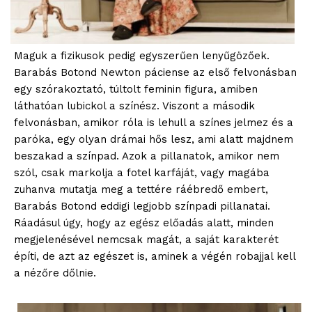
Maguk a fizikusok pedig egyszerűen lenyűgözőek.
Barabás Botond Newton páciense az első felvonásban
egy szórakoztató, túltolt feminin figura, amiben
láthatóan lubickol a színész. Viszont a második
felvonásban, amikor róla is lehull a színes jelmez és a
paróka, egy olyan drámai hős lesz, ami alatt majdnem
beszakad a színpad. Azok a pillanatok, amikor nem
szól, csak markolja a fotel karfáját, vagy magába
zuhanva mutatja meg a tettére ráébredő embert,
Barabás Botond eddigi legjobb színpadi pillanatai.
Ráadásul úgy, hogy az egész előadás alatt, minden
megjelenésével nemcsak magát, a saját karakterét
építi, de azt az egészet is, aminek a végén robajjal kell
a nézőre dőlnie.