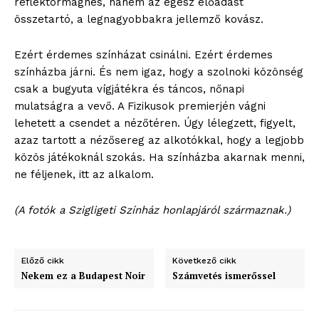
reflektormágnes, hanem az egész előadást
Kapcsolat
összetartó, a legnagyobbakra jellemző kovász.
Adatkezelési tájékoztató
Ezért érdemes színházat csinálni. Ezért érdemes
Hirdetés
színházba járni. És nem igaz, hogy a szolnoki közönség
csak a bugyuta vígjátékra és táncos, nőnapi
mulatságra a vevő. A Fizikusok premierjén vágni
lehetett a csendet a nézőtéren. Úgy lélegzett, figyelt,
azaz tartott a nézősereg az alkotókkal, hogy a legjobb
közös játékoknál szokás. Ha színházba akarnak menni,
ne féljenek, itt az alkalom.
(A fotók a Szigligeti Színház honlapjáról származnak.)
Előző cikk
Következő cikk
Nekem ez a Budapest Noir
Számvetés ismerőssel