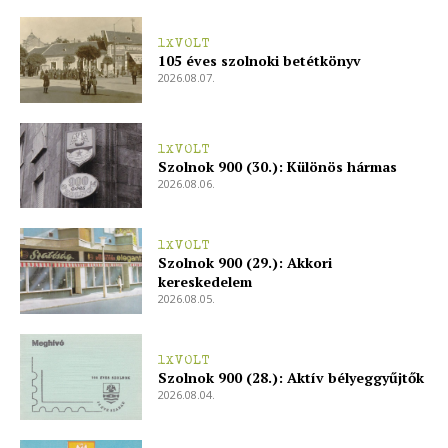
1XVOLT
105 éves szolnoki betétkönyv
2026.08.07.
1XVOLT
Szolnok 900 (30.): Különös hármas
2026.08.06.
1XVOLT
Szolnok 900 (29.): Akkori
kereskedelem
2026.08.05.
1XVOLT
Szolnok 900 (28.): Aktív bélyeggyűjtők
2026.08.04.