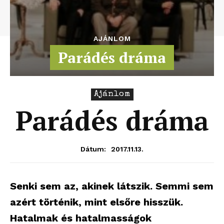
AJÁNLOM
Parádés dráma
Ajánlom
Parádés dráma
2017.11.13.
Dátum:
Senki sem az, akinek látszik. Semmi sem
azért történik, mint elsőre hisszük.
Hatalmak és hatalmasságok