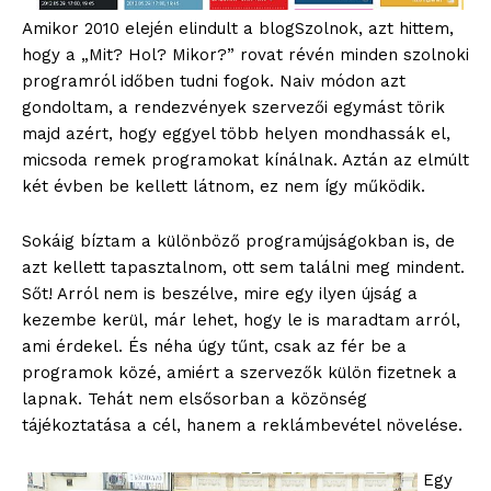
Amikor 2010 elején elindult a blogSzolnok, azt hittem,
hogy a „Mit? Hol? Mikor?” rovat révén minden szolnoki
programról időben tudni fogok. Naiv módon azt
gondoltam, a rendezvények szervezői egymást törik
majd azért, hogy eggyel több helyen mondhassák el,
micsoda remek programokat kínálnak. Aztán az elmúlt
két évben be kellett látnom, ez nem így működik.
Sokáig bíztam a különböző programújságokban is, de
azt kellett tapasztalnom, ott sem találni meg mindent.
Sőt! Arról nem is beszélve, mire egy ilyen újság a
kezembe kerül, már lehet, hogy le is maradtam arról,
ami érdekel. És néha úgy tűnt, csak az fér be a
programok közé, amiért a szervezők külön fizetnek a
lapnak. Tehát nem elsősorban a közönség
tájékoztatása a cél, hanem a reklámbevétel növelése.
Egy