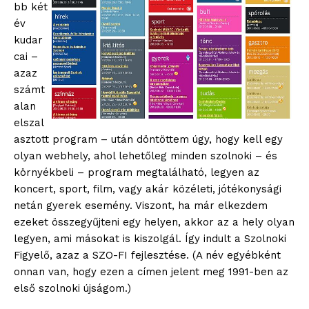
bb két
év
kudar
cai –
azaz
számt
alan
elszal
asztott program – után döntöttem úgy, hogy kell egy
olyan webhely, ahol lehetőleg minden szolnoki – és
környékbeli – program megtalálható, legyen az
koncert, sport, film, vagy akár közéleti, jótékonysági
netán gyerek esemény. Viszont, ha már elkezdem
ezeket összegyűjteni egy helyen, akkor az a hely olyan
legyen, ami másokat is kiszolgál. Így indult a Szolnoki
Figyelő, azaz a SZO-FI fejlesztése. (A név egyébként
onnan van, hogy ezen a címen jelent meg 1991-ben az
első szolnoki újságom.)