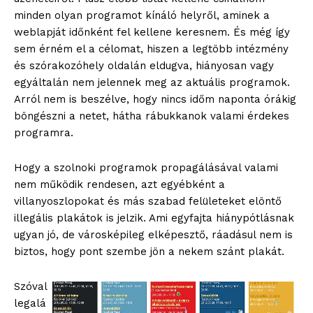
minden olyan programot kínáló helyről, aminek a
weblapját időnként fel kellene keresnem. És még így
sem érném el a célomat, hiszen a legtöbb intézmény
és szórakozóhely oldalán eldugva, hiányosan vagy
egyáltalán nem jelennek meg az aktuális programok.
Arról nem is beszélve, hogy nincs időm naponta órákig
böngészni a netet, hátha rábukkanok valami érdekes
programra.
Hogy a szolnoki programok propagálásával valami
nem működik rendesen, azt egyébként a
villanyoszlopokat és más szabad felületeket elöntő
illegális plakátok is jelzik. Ami egyfajta hiánypótlásnak
ugyan jó, de városképileg elképesztő, ráadásul nem is
biztos, hogy pont szembe jön a nekem szánt plakát.
Szóval
legalá