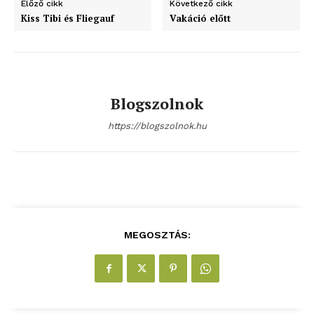
Előző cikk
Következő cikk
Kiss Tibi és Fliegauf
Vakáció előtt
ELŐFIZETÉS
Blogszolnok
Hasznos
https://blogszolnok.hu
bSZ fiók
Előfizetés
Kapcsolat
Adatkezelési tájékoztató
MEGOSZTÁS:
Hirdetés