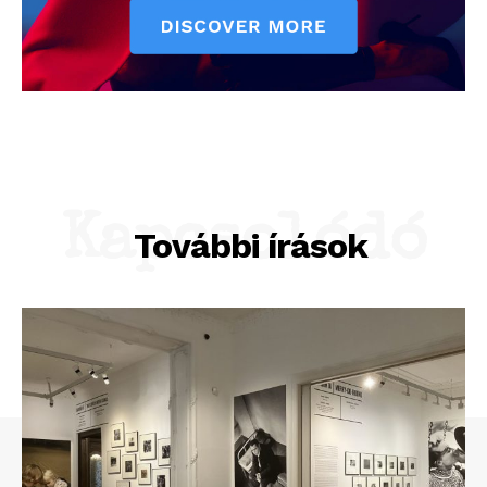
Kapcsolódó
További írások