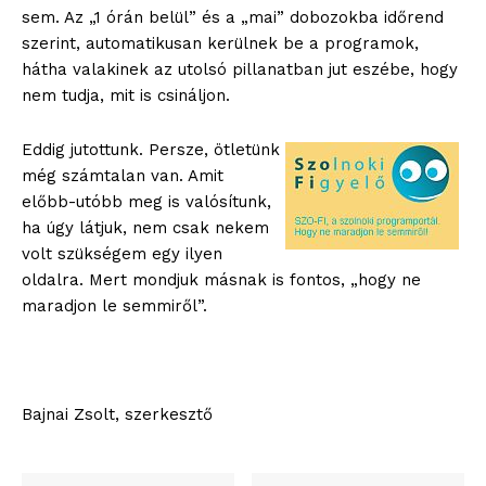
sem. Az „1 órán belül” és a „mai” dobozokba időrend
szerint, automatikusan kerülnek be a programok,
hátha valakinek az utolsó pillanatban jut eszébe, hogy
nem tudja, mit is csináljon.
Eddig jutottunk. Persze, ötletünk
még számtalan van. Amit
előbb-utóbb meg is valósítunk,
ha úgy látjuk, nem csak nekem
blogSZOLNOK
volt szükségem egy ilyen
szubjektív élményportál
oldalra. Mert mondjuk másnak is fontos, „hogy ne
maradjon le semmiről”.
Bajnai Zsolt, szerkesztő