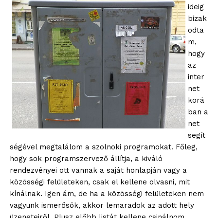
ideig
bizak
odta
m,
hogy
az
inter
net
korá
ban a
net
segít
ségével megtalálom a szolnoki programokat. Főleg,
hogy sok programszervező állítja, a kiváló
rendezvényei ott vannak a saját honlapján vagy a
közösségi felületeken, csak el kellene olvasni, mit
kínálnak. Igen ám, de ha a közösségi felületeken nem
vagyunk ismerősök, akkor lemaradok az adott hely
üzeneteiről. Plusz előbb listát kellene csinálnom