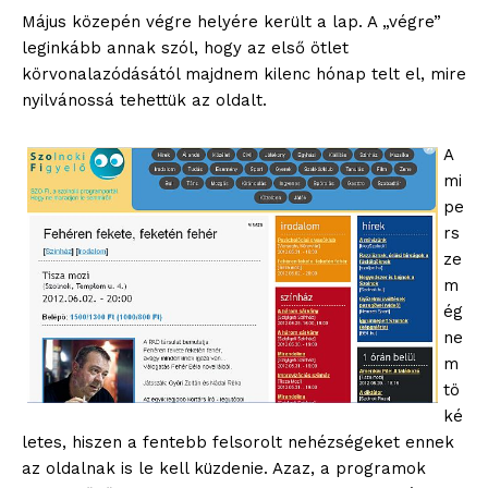
Május közepén végre helyére került a lap. A „végre”
leginkább annak szól, hogy az első ötlet
körvonalazódásától majdnem kilenc hónap telt el, mire
nyilvánossá tehettük az oldalt.
A
mi
pe
rs
ze
m
ég
ne
m
tö
ké
letes, hiszen a fentebb felsorolt nehézségeket ennek
az oldalnak is le kell küzdenie. Azaz, a programok