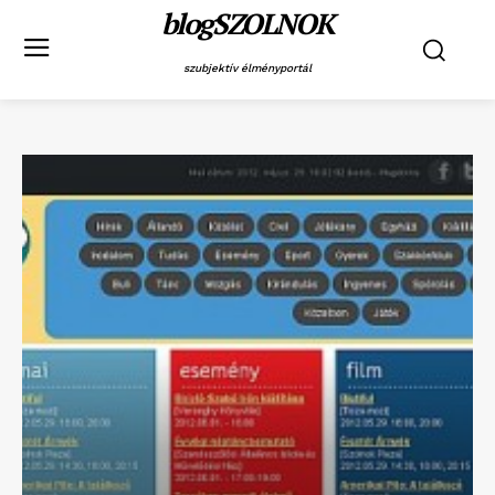
blogSZOLNOK
szubjektív élményportál