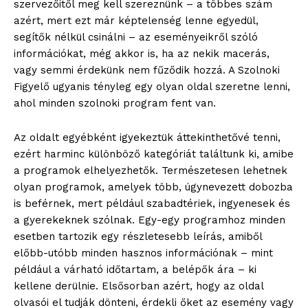
szervezőitől meg kell szereznünk – a többes szám
azért, mert ezt már képtelenség lenne egyedül,
segítők nélkül csinálni – az eseményeikről szóló
információkat, még akkor is, ha az nekik macerás,
vagy semmi érdekünk nem fűződik hozzá. A Szolnoki
Figyelő ugyanis tényleg egy olyan oldal szeretne lenni,
ahol minden szolnoki program fent van.
Az oldalt egyébként igyekeztük áttekinthetővé tenni,
ezért harminc különböző kategóriát találtunk ki, amibe
a programok elhelyezhetők. Természetesen lehetnek
olyan programok, amelyek több, úgynevezett dobozba
is beférnek, mert például szabadtériek, ingyenesek és
a gyerekeknek szólnak. Egy-egy programhoz minden
esetben tartozik egy részletesebb leírás, amiből
előbb-utóbb minden hasznos információnak – mint
például a várható időtartam, a belépők ára – ki
kellene derülnie. Elsősorban azért, hogy az oldal
olvasói el tudják dönteni, érdekli őket az esemény vagy