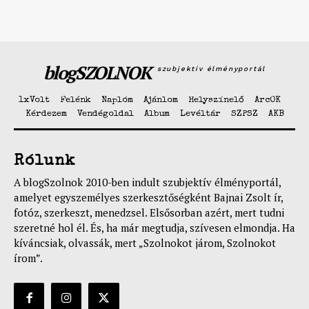
blogSZOLNOK
szubjektív élményportál
1xVolt
Felénk
Naplóm
Ajánlom
Helyszínelő
ArcOK
Kérdezem
Vendégoldal
Album
Levéltár
SZPSZ
AKB
Rólunk
A blogSzolnok 2010-ben indult szubjektív élményportál,
amelyet egyszemélyes szerkesztőségként Bajnai Zsolt ír,
fotóz, szerkeszt, menedzsel. Elsősorban azért, mert tudni
szeretné hol él. És, ha már megtudja, szívesen elmondja. Ha
kíváncsiak, olvassák, mert „Szolnokot járom, Szolnokot
írom”.