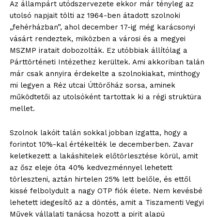
Az állampárt utódszervezete ekkor már tényleg az
utolsó napjait tölti az 1964-ben átadott szolnoki
„fehérházban”, ahol december 17-ig még karácsonyi
vásárt rendeztek, miközben a városi és a megyei
MSZMP iratait dobozolták. Ez utóbbiak állítólag a
Párttörténeti Intézethez kerültek. Ami akkoriban talán
már csak annyira érdekelte a szolnokiakat, minthogy
mi legyen a Réz utcai Úttörőház sorsa, aminek
működtetői az utolsóként tartottak ki a régi struktúra
mellet.
Szolnok lakóit talán sokkal jobban izgatta, hogy a
forintot 10%-kal értékelték le decemberben. Zavar
keletkezett a lakáshitelek előtörlesztése körül, amit
az ősz eleje óta 40% kedvezménnyel lehetett
törleszteni, aztán hirtelen 25% lett belőle, és ettől
kissé felbolydult a nagy OTP fiók élete. Nem kevésbé
lehetett idegesítő az a döntés, amit a Tiszamenti Vegyi
Művek vállalati tanácsa hozott a pirit alapú