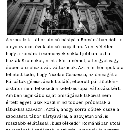
A szocialista tábor utolsó bástyája Romániában dőlt le
a nyolcvanas évek utolsó napjaiban. Nem véletlen,
hogy a romániai események sokkal jobban lázba
hozták Szolnokot, mint akár a német, a lengyel vagy
éppen a csehszlovák változások. Azt már hónapok óta
lehetett tudni, hogy Nicolae Ceauescu, az önmagát a
Kárpátok géniuszának tituláló, elborult pártfőtitkár-
diktátor nem lelkesedi a kelet-európai változásokért.
Amiben leginkább saját országának lakóival nem
értett egyet, akik közül mind többen próbáltak a
lábukkal szavazni. Aztán, ahogy sorra dőltek össze a
szocialista tábor kártyavárai, a Szovjetuniónál is
rosszabb ellátással „büszkélkedő” Romániában utcai