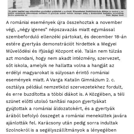
A romániai események újra összehoztak a november
végi, „négy igenes” népszavazás miatt egymással
szembeforduló ellenzéki pártokat, és december 18-án
estére gyertyás demonstrációt hirdettek a Megyei
Művelődési és Ifjúsági Központ elé. Talán nem túlzás
azt mondani, hogy nem akadt intézmény, szervezet,
sőt iskola, amelyik ne hallatta volna a hangját az
erdélyi magyarokat is súlyosan érintő romániai
események miatt. A Varga Katalin Gimnázium 2. c.
osztálya például nemzetközi szervezetekhez fordult,
és erre buzdította a többi diákot is. A Közgében, a téli
szünet előtti utolsó tanítási napon gyertyákat
gyújtottak a romániai áldozatokért, és a gyertyák
árából befolyó összeget a romániai menekültek javára
ajánlották fel. Karácsony után pedig sorra indultak
Szolnokról is a segélyszállítmányok a lényegében