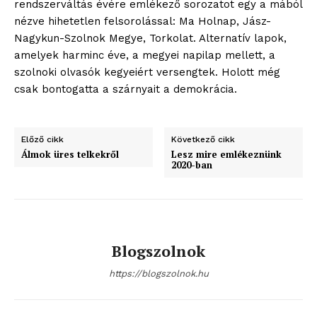
rendszerváltás évére emlékező sorozatot egy a mából
nézve hihetetlen felsorolással: Ma Holnap, Jász-
Nagykun-Szolnok Megye, Torkolat. Alternatív lapok,
amelyek harminc éve, a megyei napilap mellett, a
szolnoki olvasók kegyeiért versengtek. Holott még
csak bontogatta a szárnyait a demokrácia.
Előző cikk
Következő cikk
Álmok üres telkekről
Lesz mire emlékeznünk
2020-ban
Blogszolnok
https://blogszolnok.hu