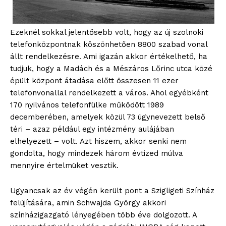
Ezeknél sokkal jelentősebb volt, hogy az új szolnoki
telefonközpontnak köszönhetően 8800 szabad vonal
állt rendelkezésre. Ami igazán akkor értékelhető, ha
tudjuk, hogy a Madách és a Mészáros Lőrinc utca közé
épült központ átadása előtt összesen 11 ezer
telefonvonallal rendelkezett a város. Ahol egyébként
170 nyilvános telefonfülke működött 1989
decemberében, amelyek közül 73 úgynevezett belső
téri – azaz például egy intézmény aulájában
elhelyezett – volt. Azt hiszem, akkor senki nem
gondolta, hogy mindezek három évtized múlva
mennyire értelmüket vesztik.
blogSZOLNOK
szubjektív élményportál
Ugyancsak az év végén került pont a Szigligeti Színház
felújítására, amin Schwajda György akkori
színházigazgató lényegében több éve dolgozott. A