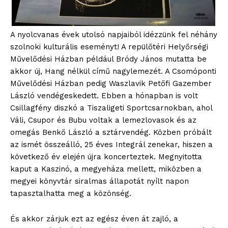
Hirdetés
A nyolcvanas évek utolsó napjaiból idézzünk fel néhány
szolnoki kulturális eseményt! A repülőtéri Helyőrségi
Művelődési Házban például Bródy János mutatta be
akkor új, Hang nélkül című nagylemezét. A Csomóponti
Művelődési Házban pedig Waszlavik Petőfi Gazember
László vendégeskedett. Ebben a hónapban is volt
Csillagfény diszkó a Tiszaligeti Sportcsarnokban, ahol
Váli, Csupor és Bubu voltak a lemezlovasok és az
omegás Benkő László a sztárvendég. Közben próbált
az ismét összeálló, 25 éves Integrál zenekar, hiszen a
következő év elején újra koncerteztek. Megnyitotta
kaput a Kaszinó, a megyeháza mellett, miközben a
megyei könyvtár siralmas állapotát nyílt napon
tapasztalhatta meg a közönség.
És akkor zárjuk ezt az egész éven át zajló, a