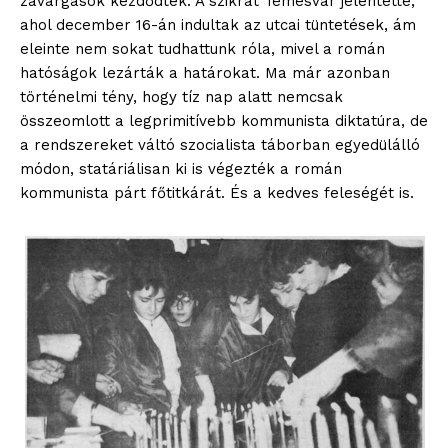
zavargások kezdődtek. A szikrát Temesvár jelentette,
ahol december 16-án indultak az utcai tüntetések, ám
eleinte nem sokat tudhattunk róla, mivel a román
hatóságok lezárták a határokat. Ma már azonban
történelmi tény, hogy tíz nap alatt nemcsak
összeomlott a legprimitívebb kommunista diktatúra, de
a rendszereket váltó szocialista táborban egyedülálló
módon, statáriálisan ki is végezték a román
kommunista párt főtitkárát. És a kedves feleségét is.