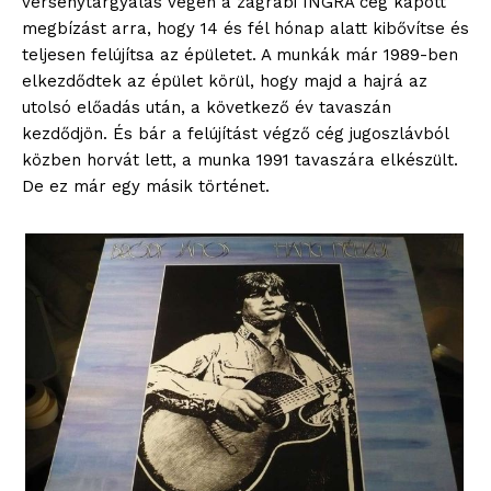
versenytárgyalás végén a zágrábi INGRA cég kapott
megbízást arra, hogy 14 és fél hónap alatt kibővítse és
teljesen felújítsa az épületet. A munkák már 1989-ben
elkezdődtek az épület körül, hogy majd a hajrá az
utolsó előadás után, a következő év tavaszán
kezdődjön. És bár a felújítást végző cég jugoszlávból
közben horvát lett, a munka 1991 tavaszára elkészült.
De ez már egy másik történet.
ELŐFIZETÉS
Hasznos
bSZ fiók
Előfizetés
Kapcsolat
Adatkezelési tájékoztató