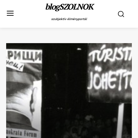
blogSZOLNOK
szubjektív élményportál