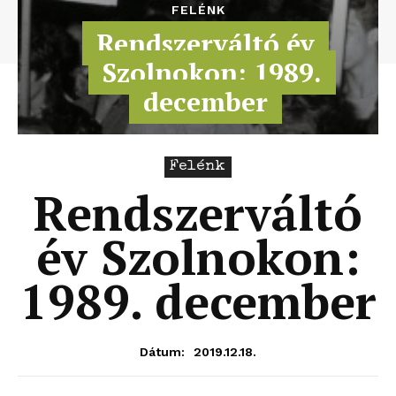
FELÉNK
Rendszerváltó év
Szolnokon: 1989.
december
Felénk
Rendszerváltó
év Szolnokon:
1989. december
2019.12.18.
Dátum: