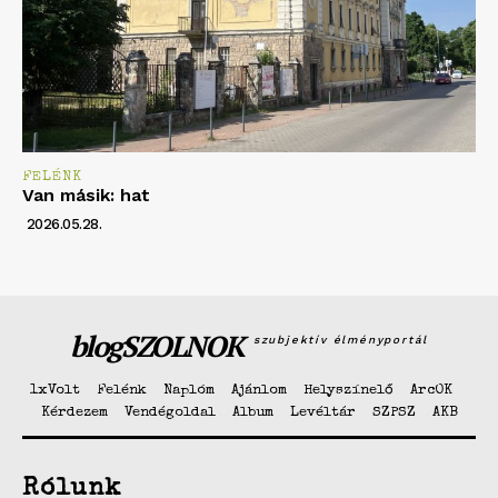
FELÉNK
Van másik: hat
2026.05.28.
blogSZOLNOK
szubjektív élményportál
1xVolt
Felénk
Naplóm
Ajánlom
Helyszínelő
ArcOK
Kérdezem
Vendégoldal
Album
Levéltár
SZPSZ
AKB
Rólunk