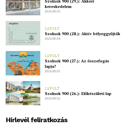
Szolnok 900 (29.): Akkori
kereskedelem
2026.08.05.
1XVOLT
Szolnok 900 (28.): Aktív bélyeggyűjtők
2026.08.04.
1XVOLT
Szolnok 900 (27.): Az összefogás
lapja?
2026.08.03.
1XVOLT
Szolnok 900 (26.): Előkészületi lap
2026.08.02.
Hírlevél feliratkozás