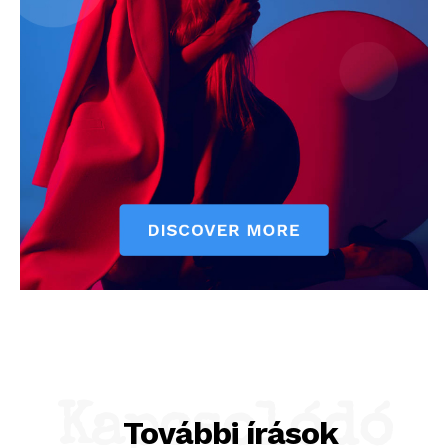
Kapcsolódó
További írások