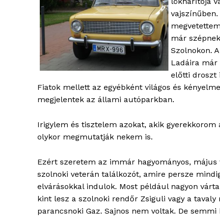
lökhárítója 
vajszínűben.
megvetettem
már szépnek 
Szolnokon. A
Ladáira már 
előtti droszt
Fiatok mellett az egyébként világos és kényelme
megjelentek az állami autóparkban.
Irigylem és tisztelem azokat, akik gyerekkorom
olykor megmutatják nekem is.
Ezért szeretem az immár hagyományos, május 
szolnoki veterán találkozót, amire persze mindi
elvárásokkal indulok. Most például nagyon várt
kint lesz a szolnoki rendőr Zsiguli vagy a tavaly 
parancsnoki Gaz. Sajnos nem voltak. De semmi 