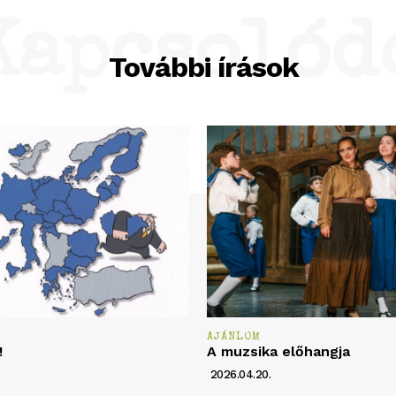
Kapcsolód
További írások
AJÁNLOM
!
A muzsika előhangja
2026.04.20.