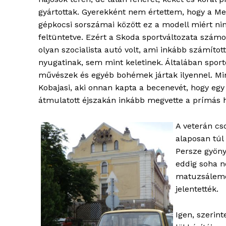
gyártottak. Gyerekként nem értettem, hogy a M
gépkocsi sorszámai között ez a modell miért ni
feltüntetve. Ezért a Skoda sportváltozata szám
olyan szocialista autó volt, ami inkább számított
blogSZ
nyugatinak, sem mint keletinek. Általában sport
szubje
művészek és egyéb bohémek jártak ilyennel. Mi
élményp
Kobajasi, aki onnan kapta a becenevét, hogy egy
átmulatott éjszakán inkább megvette a prímás 
A veterán cs
alaposan túl
Persze gyöny
eddig soha n
matuzsáleme
jelentették.
Igen, szerin
ELŐFIZE