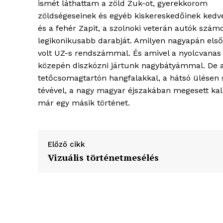
ismét láthattam a zöld Zuk-ot, gyerekkorom
zöldségeseinek és egyéb kiskereskedőinek kedv
és a fehér Zapit, a szolnoki veterán autók szá
legikonikusabb darabját. Amilyen nagyapán első 
volt UZ-s rendszámmal. És amivel a nyolcvanas
közepén diszkózni jártunk nagybátyámmal. De 
tetőcsomagtartón hangfalakkal, a hátsó ülésen 
tévével, a nagy magyar éjszakában megesett ka
már egy másik történet.
Előző cikk
Vizuális történetmesélés