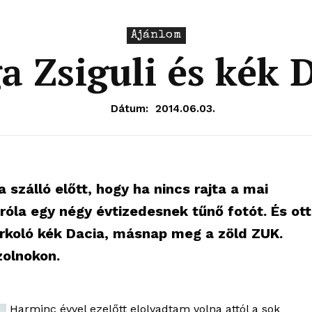
Ajánlom
a Zsiguli és kék 
Dátum:
2014.06.03.
 szálló előtt, hogy ha nincs rajta a mai
óla egy négy évtizedesnek tűnő fotót. És ott
arkoló kék Dacia, másnap meg a zöld ZUK.
zolnokon.
Harminc évvel ezelőtt elolvadtam volna attól a sok