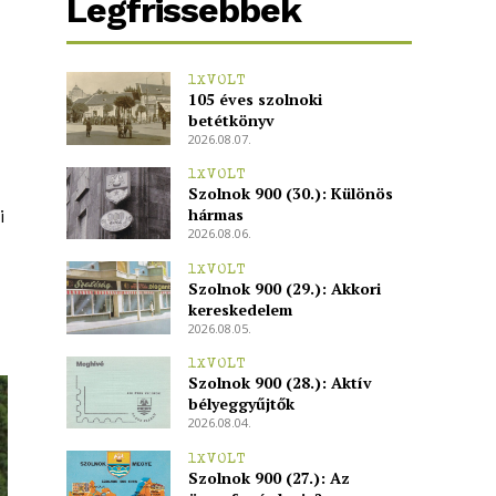
Legfrissebbek
1XVOLT
105 éves szolnoki
betétkönyv
2026.08.07.
1XVOLT
Szolnok 900 (30.): Különös
hármas
i
2026.08.06.
1XVOLT
Szolnok 900 (29.): Akkori
kereskedelem
2026.08.05.
1XVOLT
Szolnok 900 (28.): Aktív
bélyeggyűjtők
2026.08.04.
1XVOLT
Szolnok 900 (27.): Az