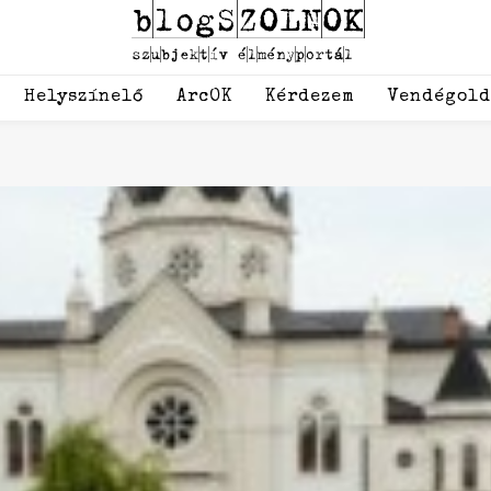
Helyszínelő
ArcOK
Kérdezem
Vendégol