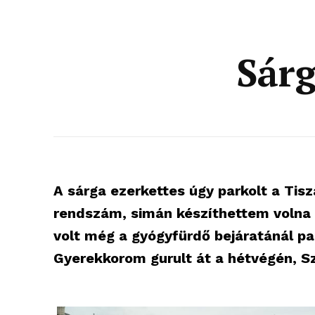
Sárg
A sárga ezerkettes úgy parkolt a Tisza
rendszám, simán készíthettem volna r
volt még a gyógyfürdő bejáratánál p
Gyerekkorom gurult át a hétvégén, S