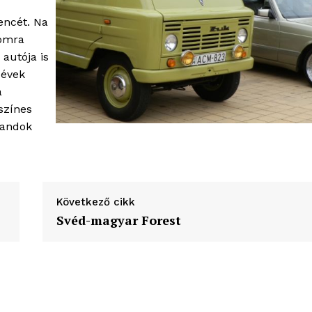
encét. Na
momra
autója is
 évek
a
színes
landok
Következő cikk
Svéd-magyar Forest