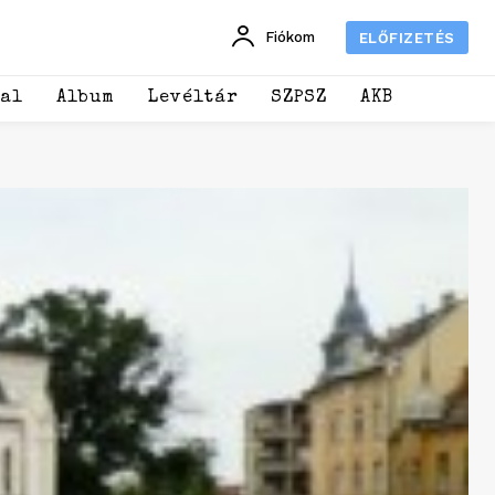
Fiókom
ELŐFIZETÉS
dal
Album
Levéltár
SZPSZ
AKB