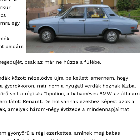
erkúr
ncs
omra egy
OLNOK
olók,
ktív
nt például
ortál
Hasznos
hegedűjét, csak az már ne húzza a fülébe.
bSZ fiók
odák között nézelődve újra be kellett ismernem, hogy
 a gyerekkoron, már nem a nyugati verdák hoznak lázba.
Előfizetés
örű volt a régi kis Topolino, a hatvanéves BMW, az általam
Kapcsolat
em látott Renault. De hol vannak ezekhez képest azok a
Adatkezelési tájékoztató
k, amelyek három-négy évtizede a mindennapjaimat
Hirdetés
tem gyönyörű a régi ezerkettes, aminek még babás
TÉS