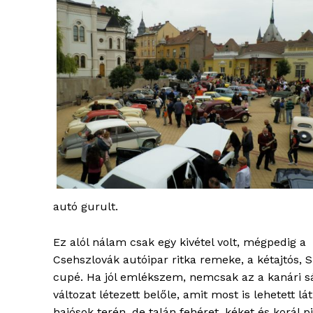
autó gurult.
Ez alól nálam csak egy kivétel volt, mégpedig a
Csehszlovák autóipar ritka remeke, a kétajtós, 
cupé. Ha jól emlékszem, nemcsak az a kanári s
változat létezett belőle, amit most is lehetett lát
hajósok terén, de talán fehéret, kéket és korál pi