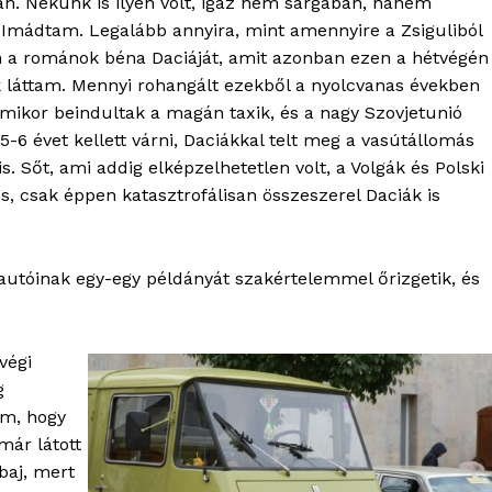
van. Nekünk is ilyen volt, igaz nem sárgában, hanem
 Imádtam. Legalább annyira, mint amennyire a Zsiguliból
 a románok béna Daciáját, amit azonban ezen a hétvégén
láttam. Mennyi rohangált ezekből a nyolcvanas években
mikor beindultak a magán taxik, és a nagy Szovjetunió
5-6 évet kellett várni, Daciákkal telt meg a vasútállomás
 is. Sőt, ami addig elképzelhetetlen volt, a Volgák és Polski
s, csak éppen katasztrofálisan összeszerel Daciák is
 autóinak egy-egy példányát szakértelemmel őrizgetik, és
végi
g
am, hogy
már látott
baj, mert