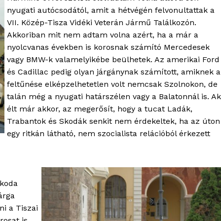
nyugati autócsodától, amit a hétvégén felvonultattak a
VII. Közép-Tisza Vidéki Veterán Jármű Találkozón.
Akkoriban mit nem adtam volna azért, ha a már a
nyolcvanas években is korosnak számító Mercedesek
vagy BMW-k valamelyikébe beülhetek. Az amerikai Ford
és Cadillac pedig olyan járgánynak számított, amiknek a
feltűnése elképzelhetetlen volt nemcsak Szolnokon, de
talán még a nyugati határszélen vagy a Balatonnál is. Ak
élt már akkor, az megerősít, hogy a tucat Ladák,
Trabantok és Skodák senkit nem érdekeltek, ha az úton
egy ritkán látható, nem szocialista relációból érkezett
Skoda
árga
ni a Tiszai
rosat is