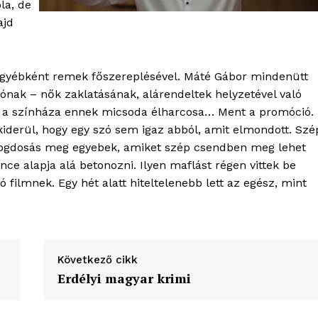
la, de
ajd
 egyébként remek főszereplésével. Máté Gábor mindenütt
lónak – nők zaklatásának, alárendeltek helyzetével való
s a színháza ennek micsoda élharcosa… Ment a promóció.
iderül, hogy egy szó sem igaz abból, amit elmondott. Szé
t fogdosás meg egyebek, amiket szép csendben meg lehet
ce alapja alá betonozni. Ilyen maflást régen vittek be
 filmnek. Egy hét alatt hiteltelenebb lett az egész, mint
Következő cikk
Erdélyi magyar krimi