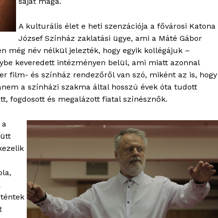
saját maga.
TÉS
A kulturális élet e heti szenzációja a fővárosi Katona
József Színház zaklatási ügye, ami a Máté Gábor
n még név nélkül jelezték, hogy egyik kollégájuk –
be keveredett intézményen belül, ami miatt azonnal
er film- és színház rendezőről van szó, miként az is, hogy
anem a színházi szakma által hosszú évek óta tudott
t, fogdosott és megalázott fiatal színésznők.
 a
ütt
kezelik
bla,
k
rténtek
t