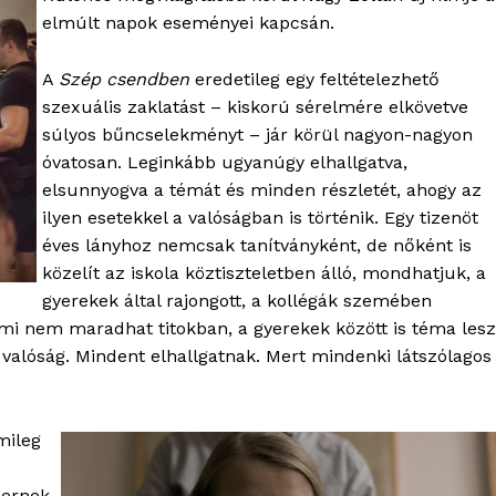
elmúlt napok eseményei kapcsán.
A
Szép csendben
eredetileg egy feltételezhető
szexuális zaklatást – kiskorú sérelmére elkövetve
súlyos bűncselekményt – jár körül nagyon-nagyon
óvatosan. Leginkább ugyanúgy elhallgatva,
elsunnyogva a témát és minden részletét, ahogy az
ilyen esetekkel a valóságban is történik. Egy tizenöt
éves lányhoz nemcsak tanítványként, de nőként is
közelít az iskola köztiszteletben álló, mondhatjuk, a
gyerekek által rajongott, a kollégák szemében
i nem maradhat titokban, a gyerekek között is téma lesz
 valóság. Mindent elhallgatnak. Mert mindenki látszólagos
mileg
ernek,