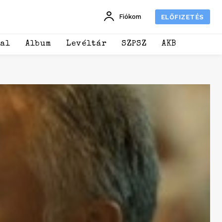
Fiókom
ELŐFIZETÉS
dal
Album
Levéltár
SZPSZ
AKB