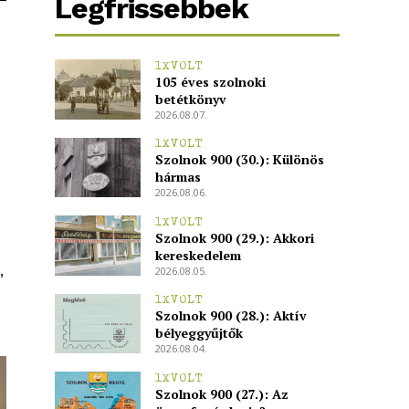
Legfrissebbek
1XVOLT
105 éves szolnoki
betétkönyv
2026.08.07.
1XVOLT
Szolnok 900 (30.): Különös
hármas
2026.08.06.
1XVOLT
Szolnok 900 (29.): Akkori
kereskedelem
,
2026.08.05.
1XVOLT
Szolnok 900 (28.): Aktív
bélyeggyűjtők
2026.08.04.
1XVOLT
Szolnok 900 (27.): Az