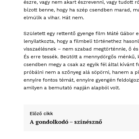
észre, vagy nem akart észrevenni, vagy tudott ró
bízott benne, hogy ha szép csendben marad, m
elmúlik a vihar. Hát nem.
Született egy rettentő gyenge film Máté Gábor
lenyilatkozta, hogy a filmbeli történethez hason
visszaélésnek – nem szabad megtörténnie, ő é
És erre tessék. Beütött a mennydörgős ménkű, k
csendben megy a csak az egyik fél által kíván
próbálni nem a szőnyeg alá söpörni, hanem a pin
ennyire fontos témát, ennyire gyengén feldolgozó
amilyen a bemutató napján alapból volt.
Előző cikk
A gondolkodó – színésznő