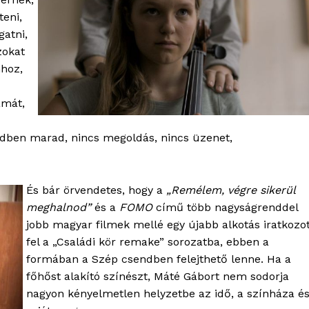
teni,
gatni,
zokat
hhoz,
ámát,
OLNOK
ktív
dben marad, nincs megoldás, nincs üzenet,
ortál
Hasznos
És bár örvendetes, hogy a
„Remélem, végre sikerül
bSZ fiók
meghalnod”
és a
FOMO
című több nagyságrenddel
Előfizetés
jobb magyar filmek mellé egy újabb alkotás iratkozot
Kapcsolat
fel a „Családi kör remake” sorozatba, ebben a
formában a Szép csendben felejthető lenne. Ha a
Adatkezelési tájékoztató
főhőst alakító színészt, Máté Gábort nem sodorja
Hirdetés
nagyon kényelmetlen helyzetbe az idő, a színháza é