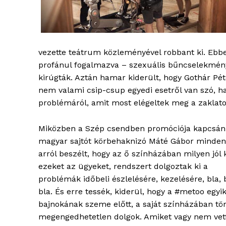
ELŐFIZE
vezette teátrum közleményével robbant ki. Ebbe
profánul fogalmazva – szexuális bűncselekmény
kirúgták. Aztán hamar kiderült, hogy Gothár Pét
nem valami csip-csup egyedi esetről van szó, h
problémáról, amit most elégeltek meg a zaklatot
Miközben a Szép csendben promóciója kapcsán
magyar sajtót körbehaknizó Máté Gábor minden
arról beszélt, hogy az ő színházában milyen jól 
ezeket az ügyeket, rendszert dolgoztak ki a
problémák időbeli észlelésére, kezelésére, bla, 
bla. És erre tessék, kiderül, hogy a #metoo egyi
bajnokának szeme előtt, a saját színházában tö
megengedhetetlen dolgok. Amiket vagy nem vet