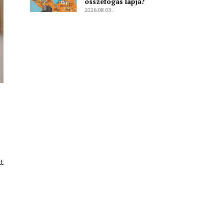
összefogás lapja?
2026.08.03.
t
s