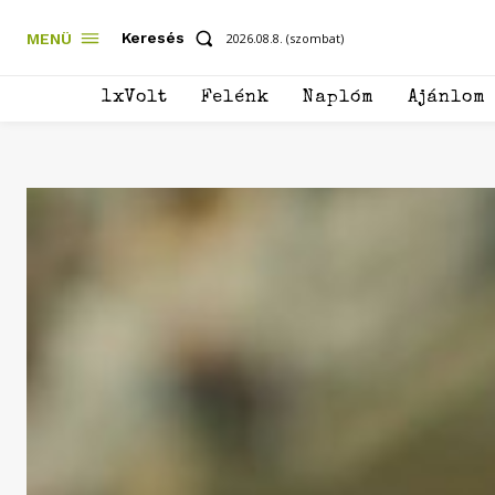
Keresés
MENÜ
2026.08.8. (szombat)
1xVolt
Felénk
Naplóm
Ajánlom