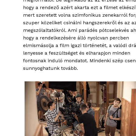
hogy a rendező azért akarta ezt a filmet elkészí
mert szeretett volna szimfonikus zenekarról for
szuper közeliket csinálni hangszerekről és az a
megszólaltatókról. Ami parádés pótcselekvés a
hogy a rendelkezésére álló nyolcvan percben
elmismásolja a film igazi történetét, a valódi dr
blogSZ
lenyesse a feszültséget és elharapjon minden
szubje
fontosnak induló mondatot. Mindenki szép csen
élményp
sunnyoghatunk tovább.