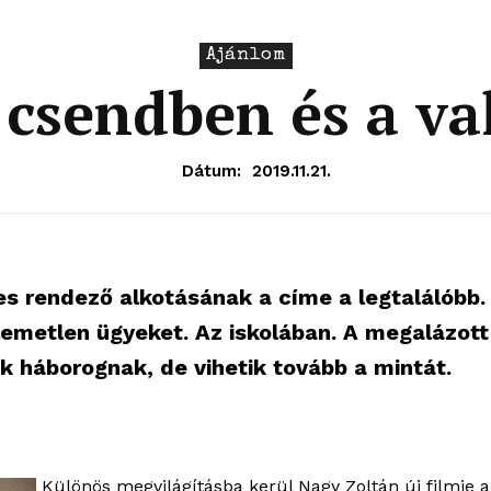
Ajánlom
 csendben és a va
Dátum:
2019.11.21.
s rendező alkotásának a címe a legtalálóbb.
llemetlen ügyeket. Az iskolában. A megalázott
k háborognak, de vihetik tovább a mintát.
Különös megvilágításba kerül Nagy Zoltán új filmje 