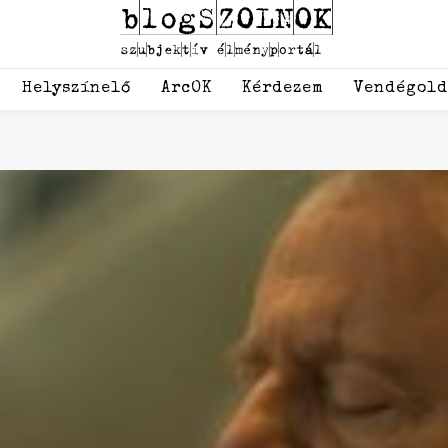
Helyszínelő
ArcOK
Kérdezem
Vendégol