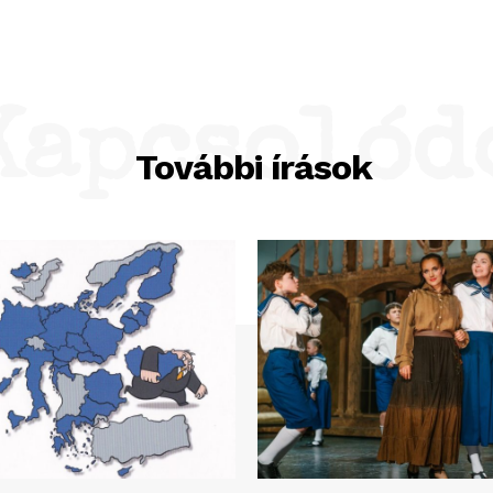
Kapcsolód
További írások