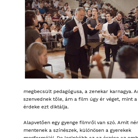
megbecsült pedagógusa, a zenekar karnagya. Am
szenvednek tőle, ám a film úgy ér véget, mint a
érdeke ezt diktálja.
Alapvetően egy gyenge filmről van szó. Amit né
mentenek a színészek, különösen a gyerekek
megformálói. De leginkább az az érzése az emb