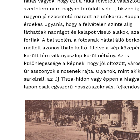
hálás vagyok, hogy ezt a ritka felvételt választot
szerintem nem nagyon törődött vele -, hiszen íg
nagyon jó szociofotó maradt az utókorra. Roppa
érdekes ugyanis, hogy a felvételen szinte alig
láthatóak nadrágot és kalapot viselő alakok, aza
férfiak. A bal szélén, a fotósnak háttal álló bérko
mellett azonosítható kettő, illetve a kép közepé
ELŐFIZE
került fém villanyoszlop körül néhány. Az is
különlegessége a képnek, hogy jól öltözött, város
úriasszonyok sincsenek rajta. Olyanok, mint ak
sarkánál, az új Tisza-hídon vagy éppen a Magyar
lapon csak egyszerű hosszúszoknyás, fejkendős, 