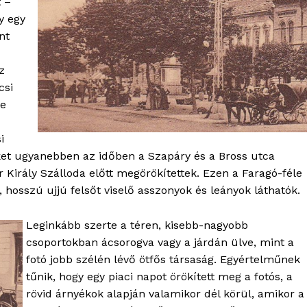
t –
Kapcsolat
y egy
nt
Adatkezelési tájékoztató
Hirdetés
z
csi
re
TÉS
i
iket ugyanebben az időben a Szapáry és a Bross utca
 Király Szálloda előtt megörökítettek. Ezen a Faragó-féle
hosszú ujjú felsőt viselő asszonyok és leányok láthatók.
Leginkább szerte a téren, kisebb-nagyobb
csoportokban ácsorogva vagy a járdán ülve, mint a
fotó jobb szélén lévő ötfős társaság. Egyértelműnek
tűnik, hogy egy piaci napot örökített meg a fotós, a
rövid árnyékok alapján valamikor dél körül, amikor a