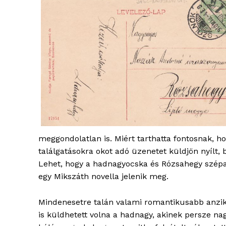
meggondolatlan is. Miért tarthatta fontosnak, ho
blogSZ
találgatásokra okot adó üzenetet küldjön nyílt,
szubje
Lehet, hogy a hadnagyocska és Rózsahegy szép
élményp
egy Mikszáth novella jelenik meg.
Mindenesetre talán valami romantikusabb anzi
is küldhetett volna a hadnagy, akinek persze na