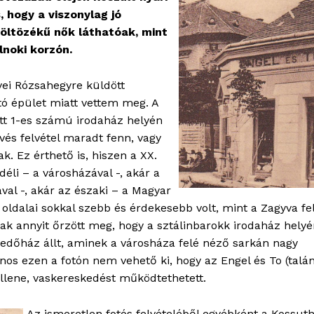
s, hogy a viszonylag jó
öltözékű nők láthatóak, mint
lnoki korzón.
yei Rózsahegyre küldött
ató épület miatt vettem meg. A
tt 1-es számú irodaház helyén
vés felvétel maradt fenn, vagy
. Ez érthető is, hiszen a XX.
déli – a városházával -, akár a
al -, akár az északi – a Magyar
 oldalai sokkal szebb és érdekesebb volt, mint a Zagyva fe
csak annyit őrzött meg, hogy a sztálinbarokk irodaház hely
kedőház állt, aminek a városháza felé néző sarkán nagy
nos ezen a fotón nem vehető ki, hogy az Engel és To (talá
ellene, vaskereskedést működtethetett.
Az ismeretlen fotós felvételéből egyébként a Kossut