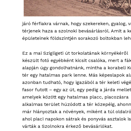
járó férfiakra várnak, hogy szekereken, gyalog, v
térjenek haza a szolnoki bevásárlásról. Amit a 
épületeinek földszintjén sorakozó boltokban lehe
Ez a mai Szigligeti út torkolatának környékéről
készült fotó egyébként kicsit csalóka, mert a fá
alapján úgy gondolhatnánk, mintha a korabeli 
tér egy hatalmas park lenne. Más képeslapok al
azonban tudható, hogy igazából a tér keleti vég
fasor futott – egy az út, egy pedig a járda mellett
amelyek között egy hatalmas placc, piacozásra
alkalmas terület húzódott a tér közepéig, ahon
már hiányoztak a növények, miként a túl oldalról
ahol piaci napokon sátrak és ponyvás asztalok is
várták a Szolnokra érkező bevásárlókat.