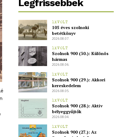
Legfrissebbek
1XVOLT
105 éves szolnoki
betétkönyv
2026.08.07.
1XVOLT
Szolnok 900 (30.): Különös
hármas
2026.08.06.
1XVOLT
Szolnok 900 (29.): Akkori
kereskedelem
lé
2026.08.05.
én
1XVOLT
Szolnok 900 (28.): Aktív
bélyeggyűjtők
n
2026.08.04.
1XVOLT
Szolnok 900 (27.): Az
h