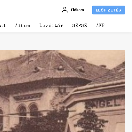
Fiókom
ELŐFIZETÉS
dal
Album
Levéltár
SZPSZ
AKB