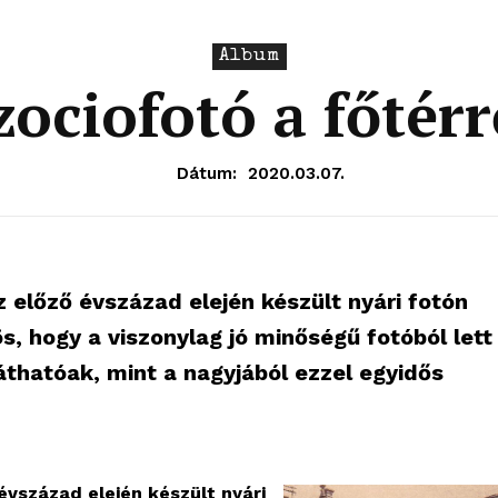
Album
zociofotó a főtérr
Dátum:
2020.03.07.
z előző évszázad elején készült nyári fotón
önös, hogy a viszonylag jó minőségű fotóból lett
thatóak, mint a nagyjából ezzel egyidős
évszázad elején készült nyári