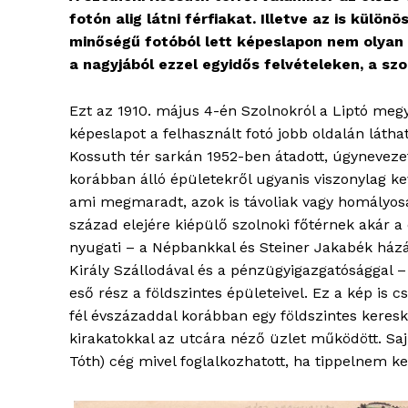
fotón alig látni férfiakat. Illetve az is különö
minőségű fotóból lett képeslapon nem olyan 
a nagyjából ezzel egyidős felvételeken, a szo
Ezt az 1910. május 4-én Szolnokról a Liptó meg
képeslapot a felhasznált fotó jobb oldalán láth
Kossuth tér sarkán 1952-ben átadott, úgyneveze
korábban álló épületekről ugyanis viszonylag ke
ami megmaradt, azok is távoliak vagy homályosak
század elejére kiépülő szolnoki főtérnek akár a 
nyugati – a Népbankkal és Steiner Jakabék házáv
Király Szállodával és a pénzügyigazgatósággal –
eső rész a földszintes épületeivel. Ez a kép is 
fél évszázaddal korábban egy földszintes keres
kirakatokkal az utcára néző üzlet működött. Saj
Tóth) cég mivel foglalkozhatott, ha tippelnem k