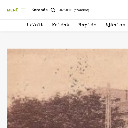
Keresés
MENÜ
2026.08.8. (szombat)
1xVolt
Felénk
Naplóm
Ajánlom