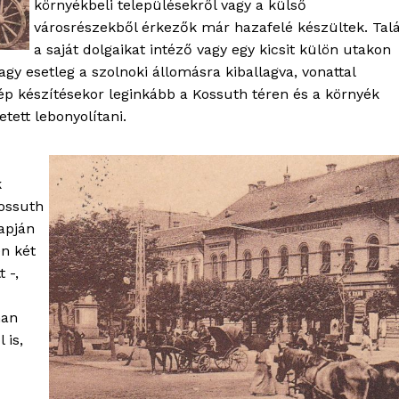
környékbeli településekről vagy a külső
városrészekből érkezők már hazafelé készültek. Tal
a saját dolgaikat intéző vagy egy kicsit külön utakon
agy esetleg a szolnoki állomásra kiballagva, vonattal
kép készítésekor leginkább a Kossuth téren és a környék
tett lebonyolítani.
k
Kossuth
apján
én két
 -,
nan
 is,