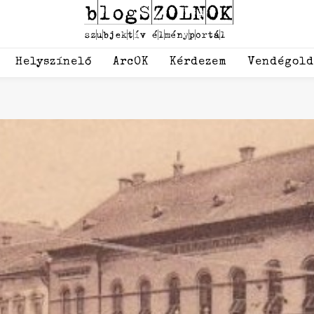
Helyszínelő
ArcOK
Kérdezem
Vendégol