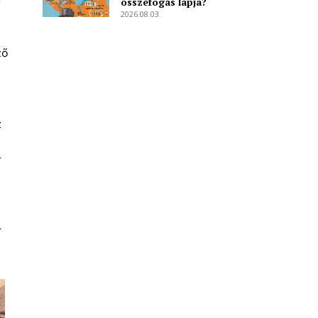
összefogás lapja?
2026.08.03.
ző
z
r
r