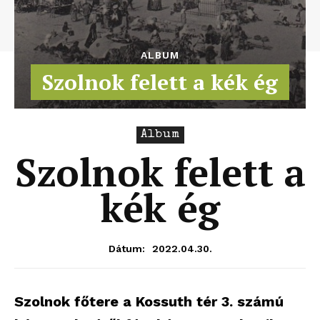
ALBUM
Szolnok felett a kék ég
Album
Szolnok felett a
kék ég
2022.04.30.
Dátum:
Szolnok főtere a Kossuth tér 3. számú