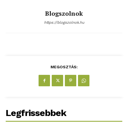
ELŐFIZETÉS
Blogszolnok
https://blogszolnok.hu
Hasznos
bSZ fiók
Előfizetés
MEGOSZTÁS:
Kapcsolat
Adatkezelési tájékoztató
Hirdetés
Legfrissebbek