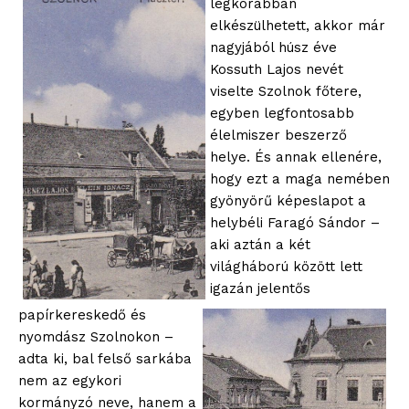
legkorábban
elkészülhetett, akkor már
nagyjából húsz éve
Kossuth Lajos nevét
viselte Szolnok főtere,
egyben legfontosabb
élelmiszer beszerző
helye. És annak ellenére,
hogy ezt a maga nemében
gyönyörű képeslapot a
helybéli Faragó Sándor –
aki aztán a két
világháború között lett
igazán jelentős
papírkereskedő és
nyomdász Szolnokon –
adta ki, bal felső sarkába
nem az egykori
kormányzó neve, hanem a