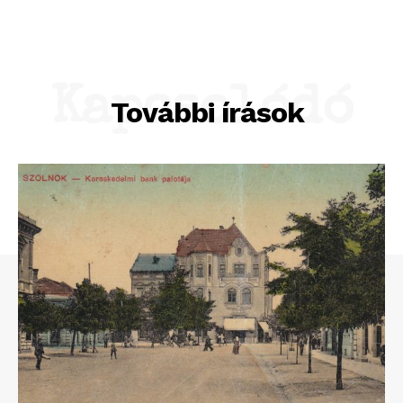
Kapcsolódó
További írások