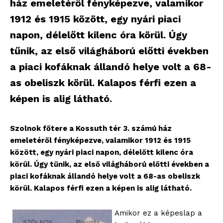
ház emeletéről fényképezve, valamikor
1912 és 1915 között, egy nyári piaci
napon, délelőtt kilenc óra körül. Úgy
tűnik, az első világháború előtti években
a piaci kofáknak állandó helye volt a 68-
as obeliszk körül. Kalapos férfi ezen a
képen is alig látható.
Szolnok főtere a Kossuth tér 3. számú ház
emeletéről fényképezve, valamikor 1912 és 1915
között, egy nyári piaci napon, délelőtt kilenc óra
körül. Úgy tűnik, az első világháború előtti években a
piaci kofáknak állandó helye volt a 68-as obeliszk
körül. Kalapos férfi ezen a képen is alig látható.
Amikor ez a képeslap a