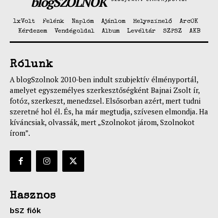
blogSZOLNOK
1xVolt
Felénk
Naplóm
Ajánlom
Helyszínelő
ArcOK
Kérdezem
Vendégoldal
Album
Levéltár
SZPSZ
AKB
Rólunk
A blogSzolnok 2010-ben indult szubjektív élményportál,
amelyet egyszemélyes szerkesztőségként Bajnai Zsolt ír,
fotóz, szerkeszt, menedzsel. Elsősorban azért, mert tudni
szeretné hol él. És, ha már megtudja, szívesen elmondja. Ha
kíváncsiak, olvassák, mert „Szolnokot járom, Szolnokot
írom”.
Hasznos
bSZ fiók