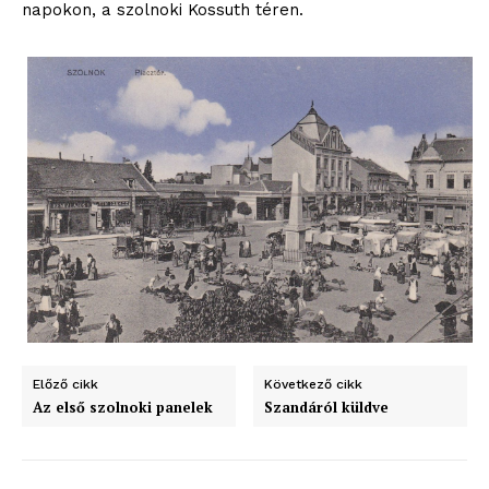
napokon, a szolnoki Kossuth téren.
blogSZOLNOK
szubjektív élményportál
Előző cikk
Következő cikk
Az első szolnoki panelek
Szandáról küldve