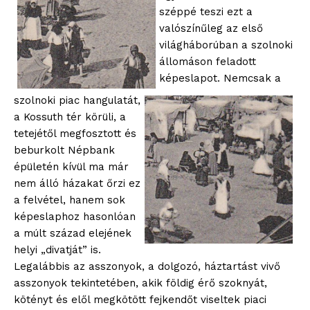
széppé teszi ezt a
valószínűleg az első
világháborúban a szolnoki
állomáson feladott
képeslapot. Nemcsak a
szolnoki piac hangulatát,
a Kossuth tér körüli, a
tetejétől megfosztott és
beburkolt Népbank
épületén kívül ma már
nem álló házakat őrzi ez
a felvétel, hanem sok
képeslaphoz hasonlóan
a múlt század elejének
helyi „divatját” is.
Legalábbis az asszonyok, a dolgozó, háztartást vivő
asszonyok tekintetében, akik földig érő szoknyát,
kötényt és elől megkötött fejkendőt viseltek piaci