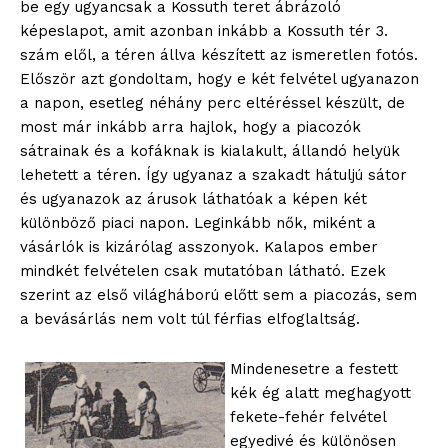
be egy ugyancsak a Kossuth teret ábrázoló
képeslapot, amit azonban inkább a Kossuth tér 3.
szám elől, a téren állva készített az ismeretlen fotós.
Először azt gondoltam, hogy e két felvétel ugyanazon
a napon, esetleg néhány perc eltéréssel készült, de
most már inkább arra hajlok, hogy a piacozók
sátrainak és a kofáknak is kialakult, állandó helyük
lehetett a téren. Így ugyanaz a szakadt hátuljú sátor
és ugyanazok az árusok láthatóak a képen két
különböző piaci napon. Leginkább nők, miként a
vásárlók is kizárólag asszonyok. Kalapos ember
mindkét felvételen csak mutatóban látható. Ezek
szerint az első világháború előtt sem a piacozás, sem
a bevásárlás nem volt túl férfias elfoglaltság.
Mindenesetre a festett
kék ég alatt meghagyott
fekete-fehér felvétel
egyedivé és különösen