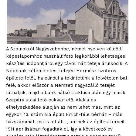
A Szolnokról Nagyszebenbe, német nyelven küldött
képeslapomhoz használt fotó legkorábbi lehetséges
készítési időpontjáról egy távoli ház teteje árulkodik. A
Népbank kétemeletes, tetején Hermész-szobros
épülete felől, ha elindul a tekintetünk a felvételen bal
felé, akkor először a Nemzeti nagyszálló tetejét
láthatjuk, majd a bank hátsó traktusa után egy másik
Szapáry utcai tető bukkan elő. Alakja és
elhelyezkedése alapján az nem lehet más, mint az
egykori 13. szám alá épült Erlich-féle bérház – más
házszámmal, ma is ott áll -, aminek az építési terveit
1911 áprilisában fogadták el, így a következő év