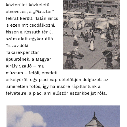
közterület közkeletű
elnevezés, a „Piacztér”
felirat került. Talán nincs
is ezen mit csodálkozni,
hiszen a Kossuth tér 3.
szám alatt egykor álló
Tiszavidéki
Takarékpénztár
épületének, a Magyar
Király Szálló – ma
múzeum – felőli, emeleti
erkélyéről, egy piaci nap délelőttjén dolgozott az
ismeretlen fotós, így ha elsőre rápillantunk a
felvételre, a piac, ami először eszünkbe jut róla.