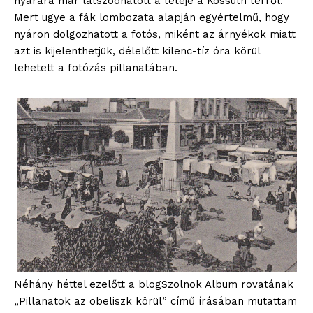
nyarára már látszódhatott a teteje a Kossuth térről.
Mert ugye a fák lombozata alapján egyértelmű, hogy
nyáron dolgozhatott a fotós, miként az árnyékok miatt
azt is kijelenthetjük, délelőtt kilenc-tíz óra körül
lehetett a fotózás pillanatában.
Néhány héttel ezelőtt a blogSzolnok Album rovatának
„Pillanatok az obeliszk körül” című írásában mutattam