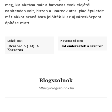
meg, kialakítása már a hatvanas évek elejétől
napirenden volt, hiszen a Csarnok utcai piac épületeit
már akkor szanálásra jelölték ki az új városközpont
építése miatt.
ELŐFIZETÉS
Előző cikk
Következő cikk
Utcasoroló (114): A
Hol emlékeztek a szépre?
Kocsoros
Hasznos
bSZ fiók
Blogszolnok
Előfizetés
https://blogszolnok.hu
Kapcsolat
Adatkezelési tájékoztató
Hirdetés