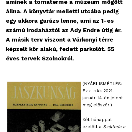
aminek a tornaterme a múzeum mögött
állna. A könyvtár melletti utcába pedig
egy akkora garázs lenne, ami az 1-es
számú irodaháztól az Ady Endre útig ér.
A másik terv viszont a Várkonyi térre
képzelt kör alakú, fedett parkolót. 55
éves tervek Szolnokról.
(NYÁRI ISMÉTLÉS:
Ez a cikk 2021.
január 14-én jelent
meg először.)
Két hónappal
ezelőtt a
Szálloda a