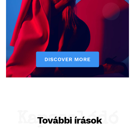
Kapcsolódó
További írások