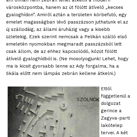
ám onnan nem zebrán lehet átkelni a modern
városközpontba, hanem az út fölött átívelő „kecses
gyaloghídon”. Amiről aztán a területen körbefutó, egy
emelet magasságban lévő passzázson juthatunk el az
új szállodáig, az állami áruházig vagy a kisebb
üzletekig. Ezek szerint nemcsak a Pelikán szálló első
emeletén nyomokban megmaradt passzázsból lett
csak állom, de az ehhez kapcsolódó, közút fölött
átívelő gyaloghídból is. (Ne mosolyogjunk! Lehet, hogy
ma is kicsit gyorsabb lenne az Ady forgalma, ha a
Skála előtt nem lámpás zebrán kellene átkelni.)
Ettől
függetlenül a
dolgozat
gerince a
Zagyva-parti
lakótelep
tervei. A két