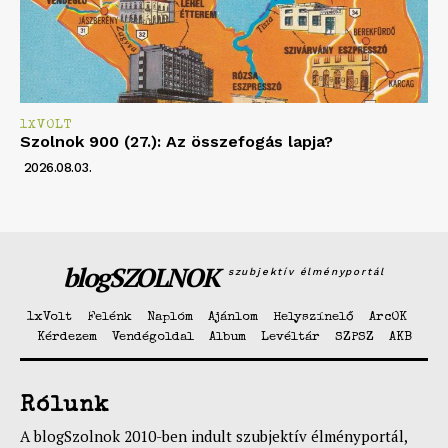
1XVOLT
Szolnok 900 (27.): Az összefogás lapja?
2026.08.03.
blogSZOLNOK
szubjektív élményportál
1xVolt
Felénk
Naplóm
Ajánlom
Helyszínelő
ArcOK
Kérdezem
Vendégoldal
Album
Levéltár
SZPSZ
AKB
Rólunk
A blogSzolnok 2010-ben indult szubjektív élményportál,