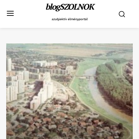
blogSZOLNOK
szubjektív élményportál