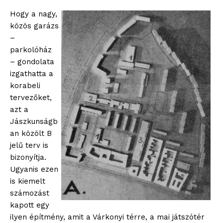
Hogy a nagy,
közös garázs
–
parkolóház
– gondolata
izgathatta a
korabeli
tervezőket,
azt a
Jászkunságb
an közölt B
jelű terv is
bizonyítja.
Ugyanis ezen
is kiemelt
számozást
kapott egy
ilyen építmény, amit a Várkonyi térre, a mai játszótér