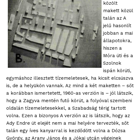
közölt
makett közül
talán az A
jelű hasonlít
jobban a mai
állapotokra,
hiszen a
Móra úti és a
Szolnok
ispán körúti,
egymáshoz illesztett tízemeletesek, ha kicsit elcsúszva
is, de a helyükön vannak. Az mind a két maketten – sőt
a korábban ismertetett, 1960-as verzión is – jól látszik,
hogy a Zagyva mentén futó körút, a folyóval szembeni
oldalán tízemeletesekkel, a Szabadság térig tartott
volna. Ezen a bizonyos A verzión az is látszik, hogy az
Ady Endre út elejét nem a mai helyére tervezték, sőt
talán egy íves kanyarral is kezdődött volna a Dózsa
György, az Arany János és a Jókai utcán végeinek