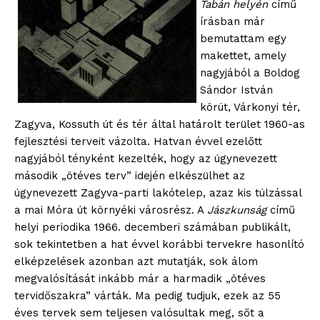
Tabán helyén
című
írásban már
bemutattam egy
makettet, amely
nagyjából a Boldog
Sándor István
körút, Várkonyi tér,
Zagyva, Kossuth út és tér által határolt terület 1960-as
fejlesztési terveit vázolta. Hatvan évvel ezelőtt
nagyjából tényként kezelték, hogy az úgynevezett
második „ötéves terv” idején elkészülhet az
úgynevezett Zagyva-parti lakótelep, azaz kis túlzással
a mai Móra út környéki városrész. A
Jászkunság
című
helyi periodika 1966. decemberi számában publikált,
sok tekintetben a hat évvel korábbi tervekre hasonlító
elképzelések azonban azt mutatják, sok álom
megvalósítását inkább már a harmadik „ötéves
tervidőszakra” várták. Ma pedig tudjuk, ezek az 55
éves tervek sem teljesen valósultak meg, sőt a