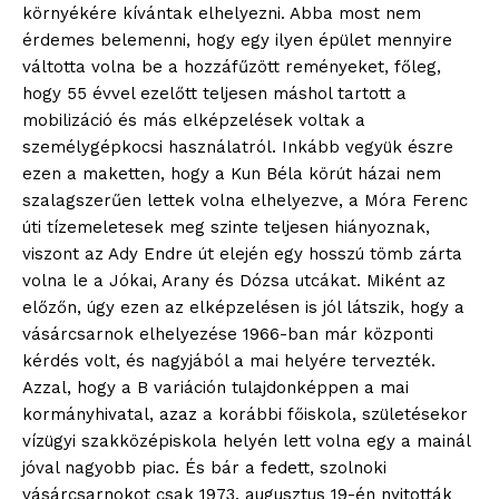
környékére kívántak elhelyezni. Abba most nem
érdemes belemenni, hogy egy ilyen épület mennyire
váltotta volna be a hozzáfűzött reményeket, főleg,
hogy 55 évvel ezelőtt teljesen máshol tartott a
mobilizáció és más elképzelések voltak a
személygépkocsi használatról. Inkább vegyük észre
ezen a maketten, hogy a Kun Béla körút házai nem
szalagszerűen lettek volna elhelyezve, a Móra Ferenc
úti tízemeletesek meg szinte teljesen hiányoznak,
viszont az Ady Endre út elején egy hosszú tömb zárta
volna le a Jókai, Arany és Dózsa utcákat. Miként az
előzőn, úgy ezen az elképzelésen is jól látszik, hogy a
vásárcsarnok elhelyezése 1966-ban már központi
blogSZOLNOK
kérdés volt, és nagyjából a mai helyére tervezték.
szubjektív élményportál
Azzal, hogy a B variáción tulajdonképpen a mai
kormányhivatal, azaz a korábbi főiskola, születésekor
vízügyi szakközépiskola helyén lett volna egy a mainál
jóval nagyobb piac. És bár a fedett, szolnoki
vásárcsarnokot csak 1973. augusztus 19-én nyitották