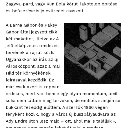
Zagyva-parti, vagy Kun Béla körúti lakótelep építése
és befejezése is jó évtizedet csúszott.
A Barna Gábor és Paksy
Gábor által jegyzett cikk
két makettet, illetve az A
jelű elképzelés rendezési
tervének a rajzát közli.
Ugyanakkor az írás az új
városközpont, azaz a mai
Hild tér környékének
leírásával kezdődik. Ez
már csak azért is roppant
érdekes, mert van benne egy olyan momentum, amit
soha sem láttam még terveken, de említés szintjén se
bukkant fel eddig előttem. A szerzők 1966 végén
tényként közlik, hogy a város új buszpályaudvara az
Ady Endre úton lesz majd – ott, ahol ma is találjuk -,