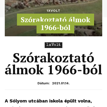
1XVOLT
Szórakoztató álmok
1966-ból
1xVolt
Szórakoztató
álmok 1966-ból
2021.01.14.
Dátum:
A Sólyom utcában iskola épült volna,