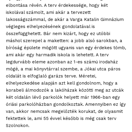
elbontása révén. A terv érdekessége, hogy két
iskolával számolt, ami akár a tervezett
lakosságszámmal, de akár a Varga Katalin Gimnázium
végleges elhelyezésének gondolatával is
összefügghetett. Bár nem kizárt, hogy ez utóbbi
máshol szerepel a maketten: a jobb alsó sarokban, a
bíróság épülete mögött ugyanis van egy érdekes tömb,
ami akár egy harmadik iskola is lehetett. A terv
legdurvább eleme azonban az 1-es számú irodaház
mögé, a mai könyvtárral szembe, a Jókai utca páros
oldalát is elfoglaló garázs terve. Méretei,
elhelyezkedése alapján azt kell gondolnom, hogy a
korabeli álmodozók a lakóházak közötti meg az utcák
két oldalán lévő parkolók helyett már 1966-ban egy
óriási parkolóházban gondolkoztak. Amennyiben ez így
van, akkor nemcsak megelőzték korukat, de olyasmit
fektettek le, ami 55 évvel később is még csak terv
Szolnokon.