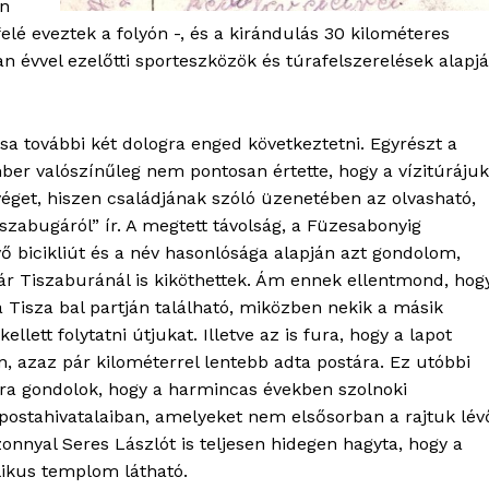
án
felé eveztek a folyón -, és a kirándulás 30 kilométeres
n évvel ezelőtti sporteszközök és túrafelszerelések alapj
ása további két dologra enged következtetni. Egyrészt a
mber valószínűleg nem pontosan értette, hogy a vízitúrájuk
 véget, hiszen családjának szóló üzenetében az olvasható,
szabugáról” ír. A megtett távolság, a Füzesabonyig
vő bicikliút és a név hasonlósága alapján azt gondolom,
ár Tiszaburánál is kiköthettek. Ám ennek ellentmond, hog
OLNOK
a Tisza bal partján található, miközben nekik a másik
ktív
kellett folytatni útjukat. Illetve az is fura, hogy a lapot
ortál
n, azaz pár kilométerrel lentebb adta postára. Ez utóbbi
Hasznos
rra gondolok, hogy a harmincas években szolnoki
 postahivatalaiban, amelyeket nem elsősorban a rajtuk lév
onnyal Seres Lászlót is teljesen hidegen hagyta, hogy a
bSZ fiók
likus templom látható.
Előfizetés