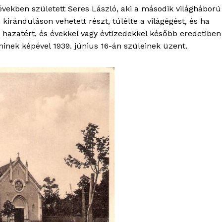
években született Seres László, aki a második világháború
kiránduláson vehetett részt, túlélte a világégést, és ha
 hazatért, és évekkel vagy évtizedekkel később eredetiben
minek képével 1939. június 16-án szüleinek üzent.