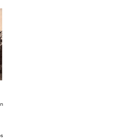
en
os