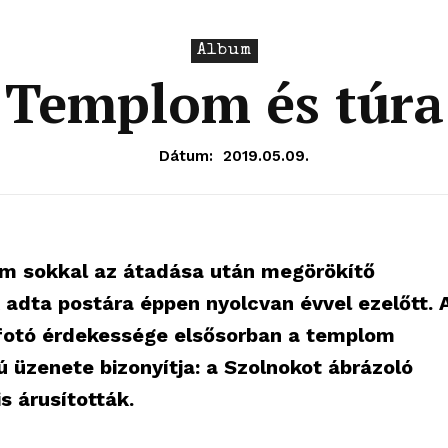
Album
Templom és túra
Dátum:
2019.05.09.
em sokkal az átadása után megörökítő
k adta postára éppen nyolcvan évvel ezelőtt. 
 fotó érdekessége elsősorban a templom
fiú üzenete bizonyítja: a Szolnokot ábrázoló
s árusították.