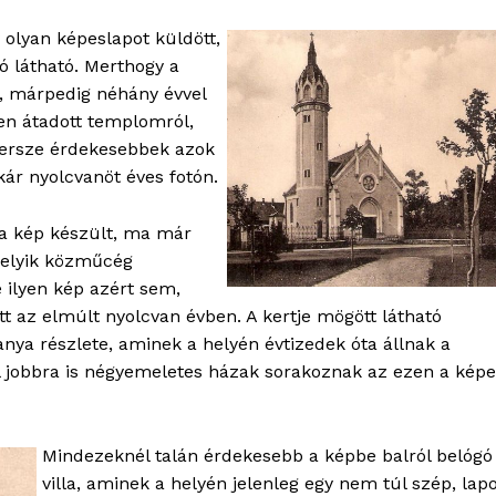
Kapcsolat
 olyan képeslapot küldött,
Adatkezelési tájékoztató
ó látható. Merthogy a
k, márpedig néhány évvel
Hirdetés
en átadott templomról,
persze érdekesebbek azok
TÉS
ár nyolcvanöt éves fotón.
 a kép készült, ma már
amelyik közműcég
 ilyen kép azért sem,
 az elmúlt nyolcvan évben. A kertje mögött látható
nya részlete, aminek a helyén évtizedek óta állnak a
ól jobbra is négyemeletes házak sorakoznak az ezen a kép
Mindezeknél talán érdekesebb a képbe balról belógó
villa, aminek a helyén jelenleg egy nem túl szép, lap