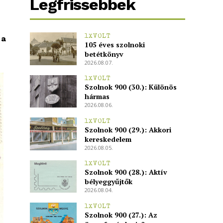
Legfrissebbek
1XVOLT
 a
105 éves szolnoki
betétkönyv
2026.08.07.
1XVOLT
Szolnok 900 (30.): Különös
hármas
2026.08.06.
1XVOLT
Szolnok 900 (29.): Akkori
kereskedelem
2026.08.05.
1XVOLT
Szolnok 900 (28.): Aktív
bélyeggyűjtők
2026.08.04.
1XVOLT
Szolnok 900 (27.): Az