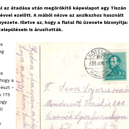
l az átadása után megörökítő képeslapot egy Tiszán
évvel ezelőtt. A mából nézve az anzikszhoz használt
ete. Illetve az, hogy a fiatal fiú üzenete bizonyítja:
lepülésein is árusították.
os
eg
 a
hogy a
részt –
k 175
ogy
li
y