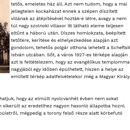
tetős, emeletes ház áll. Azt nem tudom, hogy a mai
jellegtelen kockaházat ennek a szépen díszített
villának az átépítésével hozták-e létre, avagy a nem
túl nagy szolnoki villasor itt látható eleme teljesen
eltűnt a háború után. Díszes homlokzata, beépített
tetőtere, kerítése és elhelyezkedése alapján azt
gondolom, tehetős polgár otthona lehetett a Scheftsi
István utcában. Sőt, a város 1927-es térképe alapján
azt is feltételezem, hogy az evangélikus templomma
nagyjából egy időben épülhetett, hiszen a helye az
említett térkép adatfelvételekor még a Magyar Király
hatjuk, hogy az elmúlt nyolcvanhét évben nem sokat
n sikerült az eredetihez nagyon hasonló állapotba hozni.
pületről, mégpedig a torony felső része alatt körbefutó