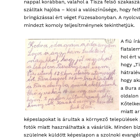
nappal korábban, valahol a Tisza felső szakasz
szálltak hajóba – kicsi a valószínűsége, hogy fel
bringázással ért véget Füzesabonyban. A nyolcva
mindezt komoly teljesítménynek tekinthetjük.
A fiú ír
fiatale
hol ért
hogy „Ti
hátralé
hogy ak
blogSZ
a Bura 
szubje
oldalon 
élményp
Kőtelke
miatt a
képeslapokat is árultak a környező települések
fotók miatt használhattak a vásárlók. Minden biz
szüleinek küldött képeslapon a szolnoki evangé