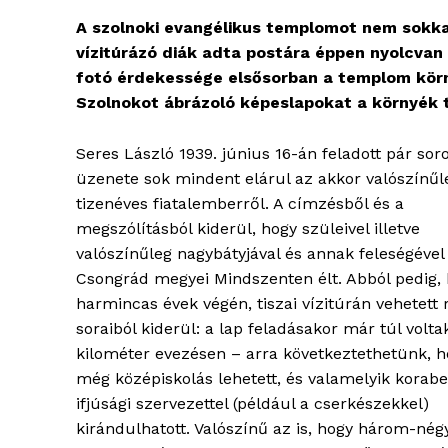
A szolnoki evangélikus templomot nem sokka
vízitúrázó diák adta postára éppen nyolcvan 
fotó érdekessége elsősorban a templom környez
Szolnokot ábrázoló képeslapokat a környék te
Seres László 1939. június 16-án feladott pár sor
üzenete sok mindent elárul az akkor valószínűl
tizenéves fiatalemberről. A címzésből és a
megszólításból kiderül, hogy szüleivel illetve
valószínűleg nagybátyjával és annak feleségével
Csongrád megyei Mindszenten élt. Abból pedig, 
harmincas évek végén, tiszai vízitúrán vehetett 
soraiból kiderül: a lap feladásakor már túl volta
kilométer evezésen – arra következtethetünk, h
még középiskolás lehetett, és valamelyik korabe
ifjúsági szervezettel (például a cserkészekkel)
kirándulhatott. Valószínű az is, hogy három-nég