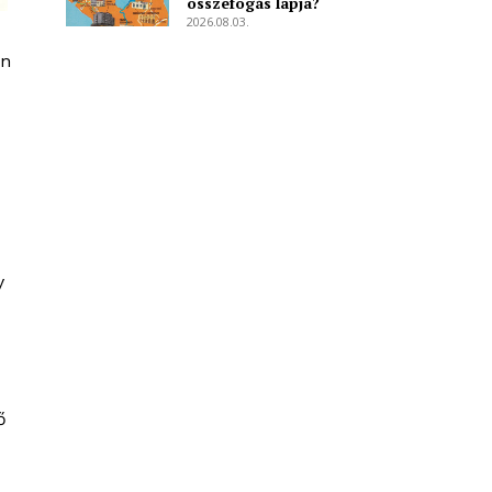
összefogás lapja?
2026.08.03.
án
y
ő