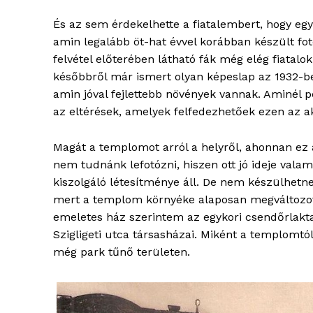
És az sem érdekelhette a fiatalembert, hogy egy
amin legalább öt-hat évvel korábban készült fot
felvétel előterében látható fák még elég fiatalo
későbbről már ismert olyan képeslap az 1932-b
amin jóval fejlettebb növények vannak. Aminél 
ELŐFIZE
az eltérések, amelyek felfedezhetőek ezen az ak
Magát a templomot arról a helyről, ahonnan ez
nem tudnánk lefotózni, hiszen ott jó ideje val
kiszolgáló létesítménye áll. De nem készülhetne
mert a templom környéke alaposan megváltozott
emeletes ház szerintem az egykori csendőrlakta
Szigligeti utca társasházai. Miként a templomt
még park tűnő területen.