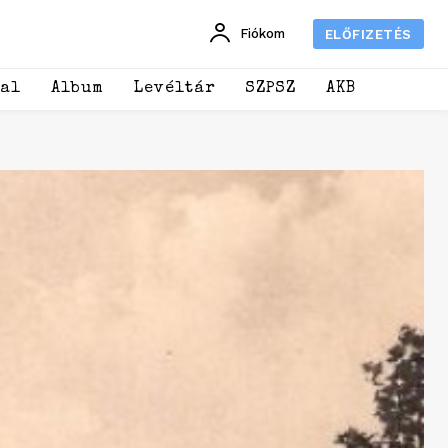
Fiókom
ELŐFIZETÉS
dal
Album
Levéltár
SZPSZ
AKB