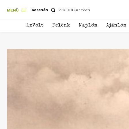
Keresés
MENÜ
2026.08.8. (szombat)
1xVolt
Felénk
Naplóm
Ajánlom