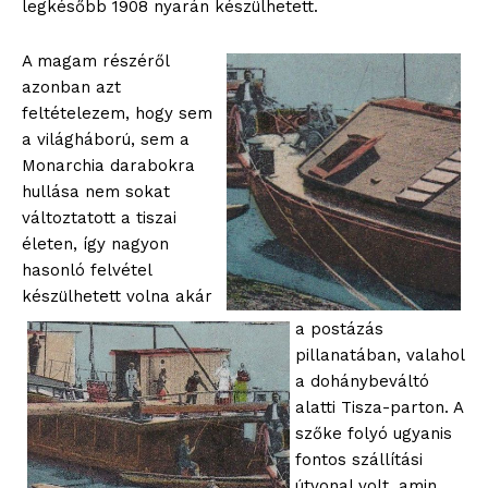
legkésőbb 1908 nyarán készülhetett.
A magam részéről
azonban azt
feltételezem, hogy sem
a világháború, sem a
Monarchia darabokra
hullása nem sokat
változtatott a tiszai
életen, így nagyon
hasonló felvétel
készülhetett volna akár
a postázás
pillanatában, valahol
a dohánybeváltó
alatti Tisza-parton. A
szőke folyó ugyanis
fontos szállítási
útvonal volt, amin