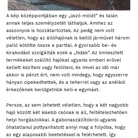
A kép középpontjában egy „úszó mólót” és talán
annak teljes személyzetét láthatjuk. Amihez az
asszonyok is hozzátartoztak. Az pedig nem volt
véletlen, hogy az állóhajónak is beillő járművet három
palló kötötte össze a parttal. A gyorsabb be- és
kirakodást szolgálták ezek a „hidak”. Az ömlesztett
termékeket szállító hajókat ugyanis emberi erővel
kellett kiüríteni vagy felölteni, és mivel az idő már
akkor is pénzt ért, nem volt mindegy, hogy egyszerre
hányan cipekedhettek, és a teherrel vagy az anélkül
érkezőknek kerülgetniük kell-e egymást.
Persze, az sem lehetett véletlen, hogy a két nagyobb
hajó között két kisebb csónak is áll, feltételezhetően
helyi horgászokkal. A gabonaszállítókról ugyanis
óhatatlanul pottyanhatott annyi mag a folyóba, hogy
az egy alaposabb beetetéssel is felérhetett. Így