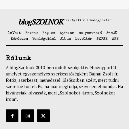
blogSZOLNOK
szubjektív élményportál
1xVolt
Felénk
Naplóm
Ajánlom
Helyszínelő
ArcOK
Kérdezem
Vendégoldal
Album
Levéltár
SZPSZ
AKB
Rólunk
A blogSzolnok 2010-ben indult szubjektív élményportál,
amelyet egyszemélyes szerkesztőségként Bajnai Zsolt ír,
fotóz, szerkeszt, menedzsel. Elsősorban azért, mert tudni
szeretné hol él. És, ha már megtudja, szívesen elmondja. Ha
kíváncsiak, olvassák, mert „Szolnokot járom, Szolnokot
írom”.