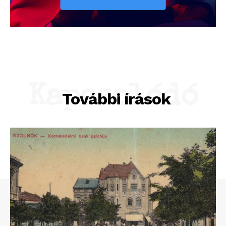
Kapcsolódó
További írások