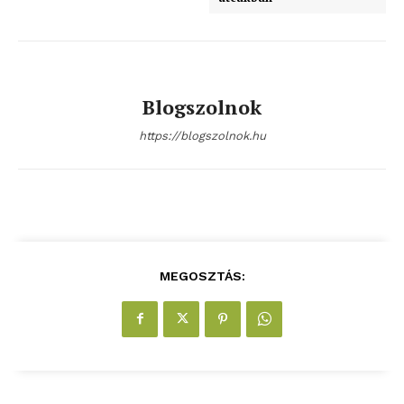
ELŐFIZETÉS
Blogszolnok
https://blogszolnok.hu
Hasznos
bSZ fiók
Előfizetés
Kapcsolat
Adatkezelési tájékoztató
MEGOSZTÁS:
Hirdetés