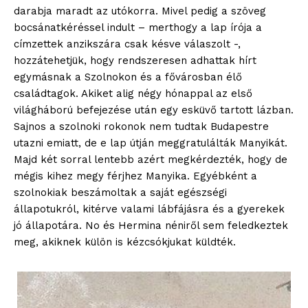
darabja maradt az utókorra. Mivel pedig a szöveg
bocsánatkéréssel indult – merthogy a lap írója a
címzettek anzikszára csak késve válaszolt -,
hozzátehetjük, hogy rendszeresen adhattak hírt
egymásnak a Szolnokon és a fővárosban élő
családtagok. Akiket alig négy hónappal az első
világháború befejezése után egy esküvő tartott lázban.
Sajnos a szolnoki rokonok nem tudtak Budapestre
utazni emiatt, de e lap útján meggratulálták Manyikát.
Majd két sorral lentebb azért megkérdezték, hogy de
mégis kihez megy férjhez Manyika. Egyébként a
szolnokiak beszámoltak a saját egészségi
állapotukról, kitérve valami lábfájásra és a gyerekek
jó állapotára. No és Hermina néniről sem feledkeztek
meg, akiknek külön is kézcsókjukat küldték.