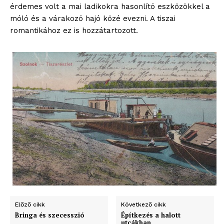
érdemes volt a mai ladikokra hasonlító eszközökkel a
móló és a várakozó hajó közé evezni. A tiszai
romantikához ez is hozzátartozott.
blogSZOLNOK
szubjektív élményportál
Előző cikk
Következő cikk
Bringa és szecesszió
Építkezés a halott
utcákban