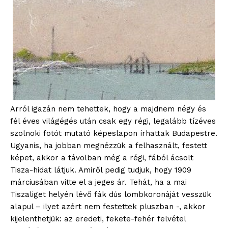
Arról igazán nem tehettek, hogy a majdnem négy és
fél éves világégés után csak egy régi, legalább tízéves
szolnoki fotót mutató képeslapon írhattak Budapestre.
Ugyanis, ha jobban megnézzük a felhasznált, festett
képet, akkor a távolban még a régi, fából ácsolt
Tisza-hidat látjuk. Amiről pedig tudjuk, hogy 1909
márciusában vitte el a jeges ár. Tehát, ha a mai
Tiszaliget helyén lévő fák dús lombkoronáját vesszük
alapul – ilyet azért nem festettek pluszban -, akkor
kijelenthetjük: az eredeti, fekete-fehér felvétel