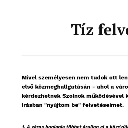
Tíz fel
Mivel személyesen nem tudok ott lenn
első közmeghallgatásán - ahol a váro
kérdezhetnek Szolnok működésével k
írásban "nyújtom be" felvetéseimet.
1. A város honlapja többet áruljon el a közgyű