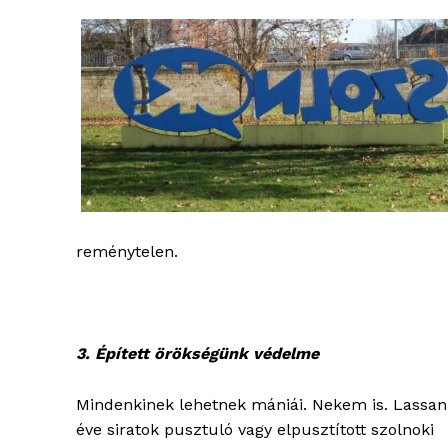
reménytelen.
blogSZ
szubje
élményp
3. Épített örökségünk védelme
Mindenkinek lehetnek mániái. Nekem is. Lassan 
éve siratok pusztuló vagy elpusztított szolnoki