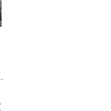
 –
y
e