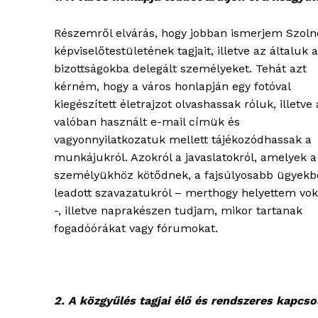
Részemről elvárás, hogy jobban ismerjem Szoln
képviselőtestületének tagjait, illetve az általuk a
bizottságokba delegált személyeket. Tehát azt
kérném, hogy a város honlapján egy fotóval
kiegészített életrajzot olvashassak róluk, illetve 
valóban használt e-mail címük és
vagyonnyilatkozatuk mellett tájékozódhassak a
munkájukról. Azokról a javaslatokról, amelyek a
személyükhöz kötődnek, a fajsúlyosabb ügyek
leadott szavazatukról – merthogy helyettem vo
-, illetve naprakészen tudjam, mikor tartanak
fogadóórákat vagy fórumokat.
2. A közgyűlés tagjai élő és rendszeres kapcso