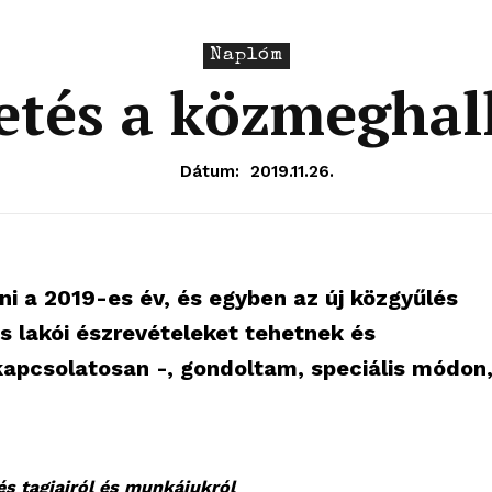
Naplóm
vetés a közmeghal
Dátum:
2019.11.26.
i a 2019-es év, és egyben az új közgyűlés
s lakói észrevételeket tehetnek és
apcsolatosan -, gondoltam, speciális módon
lés tagjairól és munkájukról