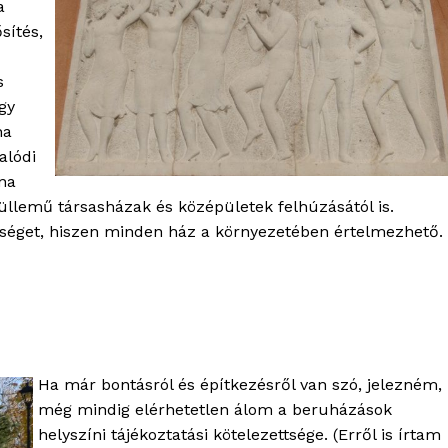
a
Kapcsolat
sítés,
Adatkezelési tájékoztató
s
Hirdetés
gy
ha
alódi
TÉS
vna
üllemű társasházak és középületek felhúzásától is.
ökséget, hiszen minden ház a környezetében értelmezhető.
Ha már bontásról és építkezésről van szó, jelezném,
még mindig elérhetetlen álom a beruházások
helyszíni tájékoztatási kötelezettsége. (Erről is írtam