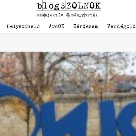
Helyszínelő
ArcOK
Kérdezem
Vendégol