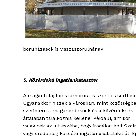
beruházások is visszaszorulnának.
5. Közérdekű ingatlankataszter
A magántulajdon számomra is szent és sérthete
Ugyanakkor hiszek a városban, mint közösségbe
szerintem a magánérdeknek és a közérdeknek
általában találkoznia kellene. Például, amikor
valakinek az jut eszébe, hogy irodákat épít Szol
vagy eredetileg közcélú ingatlanokat alakít át. E