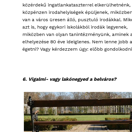
közérdekű ingatlankataszterrel elkerülhetnénk,
közpénzen irodahelyiségek épüljenek, miközben
van a város üresen álló, pusztuló irodákkal. Mik
azt is, hogy egykori iskolákból irodák legyenek,
miközben van olyan tanintézményünk, aminek 
elhelyezése 80 éve ideiglenes. Nem lenne jobb
égetni? Vagy kérdezzem úgy: előbb gondolkodni
6. Vigalmi- vagy lakónegyed a belváros?