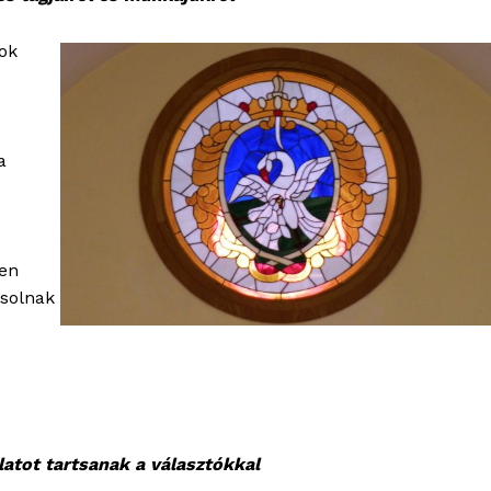
ok
a
ben
ksolnak
latot tartsanak a választókkal