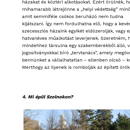
házakat és köztéri alkotásokat. Ezért örülnék, h
mihamarabb létrejönne a „helyi védettség” minő
amit semmiféle csókos beruházó nem tudna
kijátszani. Így nem fordulhatna elő, hogy a kevé
szecessziós házaink egyikét eldózerolják, vagy e
hatvanéves műalkotást leverjenek. Szeretném, 
mindehhez társulna egy szakemberekből álló, v
ELŐFIZE
jogosítványokkal bíró „tervtanács”, amely megó
bennünket a vállalhatatlan – ellenben olcsó – k
Merthogy az ilyenek is rombolják az épített ör
4. Mi épül Szolnokon?