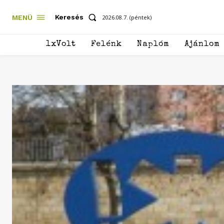
Keresés
MENÜ
2026.08.7. (péntek)
1xVolt
Felénk
Naplóm
Ajánlom