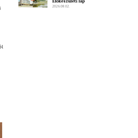
Előkészületi lap
2026.08.02.
i
ól