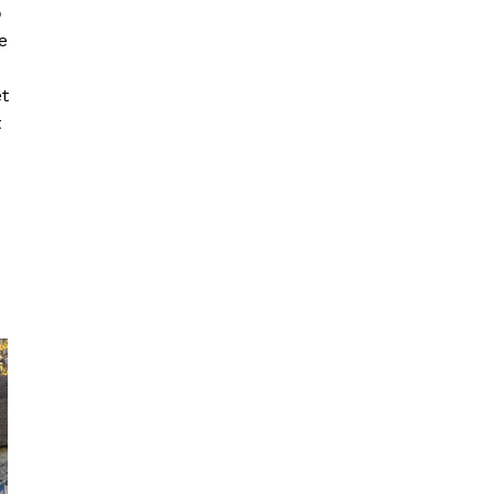
ő
e
et
t