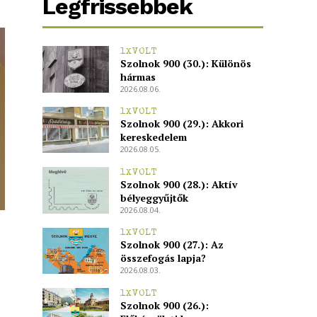
Legfrissebbek
1XVOLT
Szolnok 900 (30.): Különös
hármas
2026.08.06.
1XVOLT
Szolnok 900 (29.): Akkori
kereskedelem
2026.08.05.
1XVOLT
Szolnok 900 (28.): Aktív
bélyeggyűjtők
2026.08.04.
1XVOLT
Szolnok 900 (27.): Az
összefogás lapja?
2026.08.03.
1XVOLT
Szolnok 900 (26.):