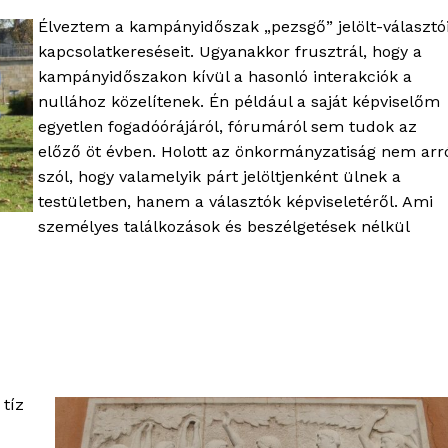
Élveztem a kampányidőszak „pezsgő” jelölt-választó
kapcsolatkereséseit. Ugyanakkor frusztrál, hogy a
kampányidőszakon kívül a hasonló interakciók a
nullához közelítenek. Én például a saját képviselőm
egyetlen fogadóórájáról, fórumáról sem tudok az
előző öt évben. Holott az önkormányzatiság nem arr
szól, hogy valamelyik párt jelöltjenként ülnek a
testületben, hanem a választók képviseletéről. Ami
személyes találkozások és beszélgetések nélkül
OLNOK
ktív
ortál
Hasznos
tíz
bSZ fiók
Előfizetés