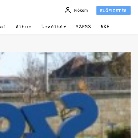
Fiókom
ELŐFIZETÉS
dal
Album
Levéltár
SZPSZ
AKB