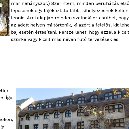
már néhányszor.) Szerintem, minden beruházás els
lépésének egy tájékoztató tábla kihelyezésnek kellen
lennie. Ami alapján minden szolnoki értesülhet, hogy
az adott helyen mi történik, ki azért a felelős, kit leh
baj esetén értesíteni. Persze lehet, hogy ezzel a kicsi
szürke vagy kicsit más néven futó tervezések és
tlen.
n. Így
nokon,
gy