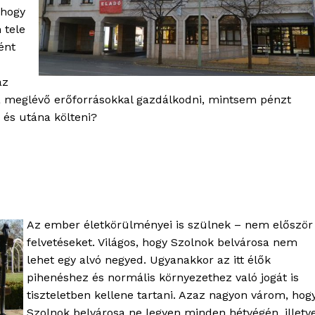
 hogy
 tele
ént
az
 a meglévő erőforrásokkal gazdálkodni, mintsem pénzt
 és utána költeni?
Az ember életkörülményei is szülnek – nem először
felvetéseket. Világos, hogy Szolnok belvárosa nem
lehet egy alvó negyed. Ugyanakkor az itt élők
pihenéshez és normális környezethez való jogát is
tiszteletben kellene tartani. Azaz nagyon várom, hog
Szolnok belvárosa ne legyen minden hétvégén, illetv