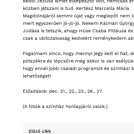
keddi Jézusa ismét elképesztő volt, nemcsak én
közben játszani is tud. Kertész Marcella Mária
Magdolnájáról semmi újat vagy meglepőt nem le
mert egyszerűen jó-jó-jó. Nekem Kálmán Györg
Júdása is tetszik, ahogy Hüse Csaba Piltáusa és 
csak a változatosság kedvéért reménykedem ab
Fogalmam sincs, hogy mennyi jegy kelt el hat, 
pótszékre és lépcsőre még akkor is van esélyük
hogy ennél jobb családi programot és színházi 
lehetőséget!
Előadások: dec. 21., 22., 23., 26., 27.
(A fotók a színház honlapjáról valók.)
Előző cikk