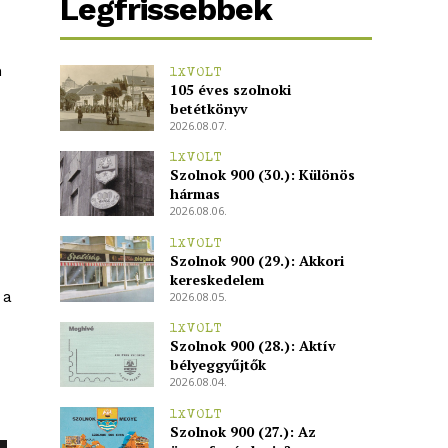
Legfrissebbek
m
1XVOLT
105 éves szolnoki
betétkönyv
2026.08.07.
1XVOLT
Szolnok 900 (30.): Különös
hármas
2026.08.06.
1XVOLT
Szolnok 900 (29.): Akkori
kereskedelem
 a
2026.08.05.
1XVOLT
Szolnok 900 (28.): Aktív
bélyeggyűjtők
2026.08.04.
1XVOLT
Szolnok 900 (27.): Az