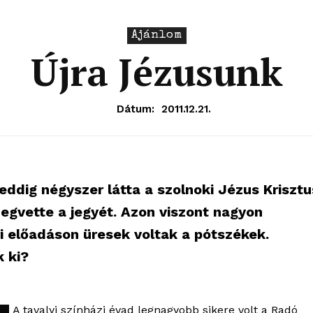
Ajánlom
Újra Jézusunk
Dátum:
2011.12.21.
eddig négyszer látta a szolnoki Jézus Krisztu
megvette a jegyét. Azon viszont nagyon
 előadáson üresek voltak a pótszékek.
 ki?
A tavalyi színházi évad legnagyobb sikere volt a Radó