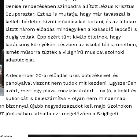
Denise rendezésében színpadra állított Jézus Krisztus
Szupersztár. Ezt az is mutatja, hogy már tavasszal is
kellett bérleten kívüli előadásokat tartani, és az általa
látott három előadás mindegyikén a kakasülő lépcsői is
dugig voltak. Épp ezért tűnt kiváló ötletnek, hogy
karácsony környékén, részben az iskolai téli szünetben,
ismét műsorra tűzték a világhírű musical szolnoki
adaptációját.
A december 20-ai előadás üres pótszékeivel, és
páholyaival viszont nem tudok mit kezdeni. Egyszerűen
azért, mert egy pláza-mozizás áráért – na jó, a kólát és
kukoricát is beleszámítva – olyan nem mindennapi
en bizonnyal újabb negyedszázadot kell majd Szolnokon
87 júniusában láthatta ezt megelőzően a Szigligeti
OLNOK
ktív
egjobb