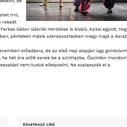
ekelni, de
het írni,
y rekedt
Farkas Gábor Gábriel Heródese is kiváló. Azzal együtt, hog
ban, pénteken másik szereposztásban megy majd a darab
decemberi előadásra, de az első nap alapján úgy gondolom
, ha hét óra előtt esnek be a színházba. Őszintén mondom
beavatást nem tudok elképzelni. Ne szalasszák el a
Következő cikk