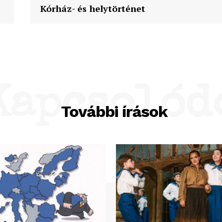
Kórház- és helytörténet
Kapcsolód
További írások