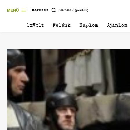
Keresés
MENÜ
2026.08.7. (péntek)
1xVolt
Felénk
Naplóm
Ajánlom