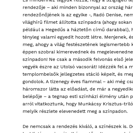
élményp
rendezője – aki minden bizonnyal az ország há
rendezőnőjének is az egyike -, Radó Denise, ne
világhírű filmet állította színpadra (ahogy sokan
például a Hegedűs a háztetőn című darabbal),
tényleg valami egyedit hozott létre. Menjenek, 
meg, ahogy a világ festészetének legismertebb k
éppen szobrai kimerevednek és megelevenedne
színpadon! Ne csak a második felvonás első jel
vegyék észre az Utolsó vacsorát! Idézzék fel a 
templombelsők jellegzetes stáció képeit, és meg
gondolok. A tizenegy éves fiammal – aki még cs
ELŐFIZE
háromszor látta az előadást, de már a negyedikr
belépője – a tegnap esti színházi élmény után 
arról vitatkoztunk, hogy Munkácsy Krisztus-tril
melyik részlete elevenedett meg a színpadon.
De nemcsak a rendezés kiváló, a színészek is. Do