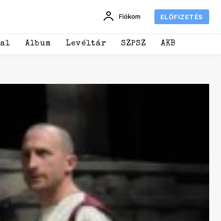
Fiókom
ELŐFIZETÉS
dal
Album
Levéltár
SZPSZ
AKB