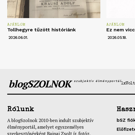
AJÁNLOM
AJÁNLOM
Tollhegyre tűzött históriánk
Ez nem vicc
2026.06.01.
2026.05.18.
blogSZOLNOK
szubjektív élményportál
1xVolt
Rólunk
Hasz
A blogSzolnok 2010-ben indult szubjektív
bSZ fió
élményportál, amelyet egyszemélyes
Előfizet
szerkesztőségként Bajnai Zsolt ír, fotóz,