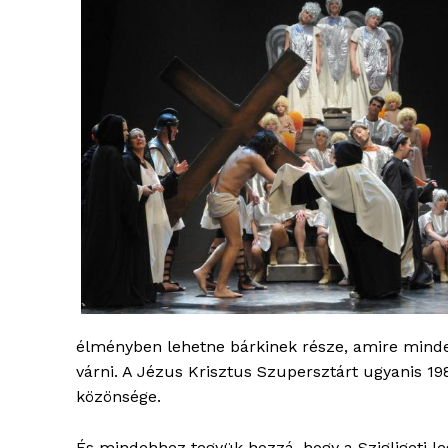
élményben lehetne bárkinek része, amire mind
várni. A Jézus Krisztus Szupersztárt ugyanis 19
közönsége.
blogSZ
szubje
És mindehhez tegyük hozzá, hogy a Szigligeti l