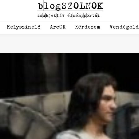
Helyszínelő
ArcOK
Kérdezem
Vendégol