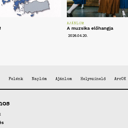
AJÁNLOM
!
A muzsika előhangja
2026.04.20.
Felénk
Naplóm
Ajánlom
Helyszínelő
ArcOK
nos
k
és