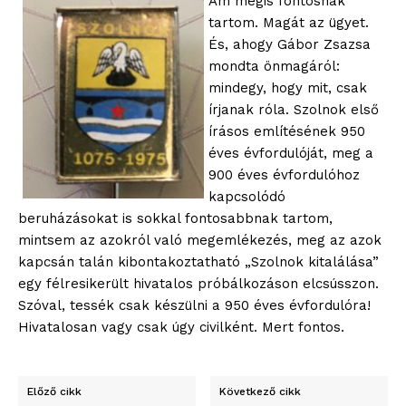
Ám mégis fontosnak
tartom. Magát az ügyet.
És, ahogy Gábor Zsazsa
mondta önmagáról:
mindegy, hogy mit, csak
írjanak róla. Szolnok első
írásos említésének 950
éves évfordulóját, meg a
900 éves évfordulóhoz
kapcsolódó
blogSZOLNOK
beruházásokat is sokkal fontosabbnak tartom,
szubjektív élményportál
mintsem az azokról való megemlékezés, meg az azok
kapcsán talán kibontakoztatható „Szolnok kitalálása”
egy félresikerült hivatalos próbálkozáson elcsússzon.
Szóval, tessék csak készülni a 950 éves évfordulóra!
Hivatalosan vagy csak úgy civilként. Mert fontos.
Előző cikk
Következő cikk