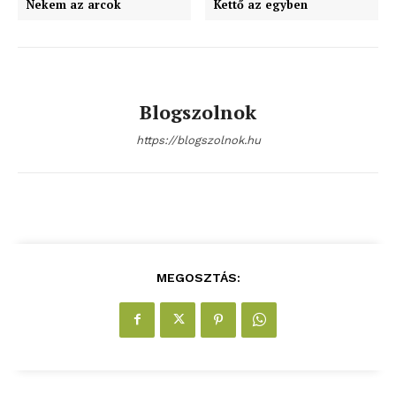
Nekem az arcok
Kettő az egyben
ELŐFIZETÉS
Blogszolnok
https://blogszolnok.hu
Hasznos
bSZ fiók
Előfizetés
Kapcsolat
Adatkezelési tájékoztató
MEGOSZTÁS:
Hirdetés