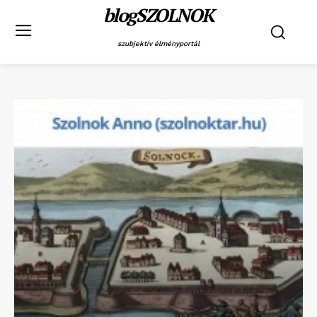
blogSZOLNOK
szubjektív élményportál