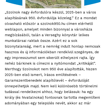
„Szolnok nagy évfordulóra készül, 2025-ben a város
alapításának 950. évfordulója közeleg.” Ez a mondat
olvasható először a szolnok950.hu címen elérhető
weblapon, amelyet minden bizonnyal a városháza
megbízásából, talán a Verseghy könyvtár lelkes
munkatársai raktak össze. Azért ez a sok
bizonytalanság, mert a nemrég indult honlap nemcsak
hasznos és új információkban rendkívül szegényes, de
egy impresszumot sem sikerült elhelyezni rajta. Így
nehéz bárkinek is címezni a nyitómondat „kritikáját”.
Merthogy Szolnokot nem 950 éve alapították, hiszen
2025-ben első ismert, írásos említésének –
Garamszentbenedeki alapítólevél – évfordulóját
ünnepelhetjük majd. Nem kell különösebb történelmi
tudással rendelkezni ahhoz, hogy belássuk: ha egy
király (és hivatalnokai) fontosnak tartotta megemlíteni
adományában egy település nevét, akkor az már