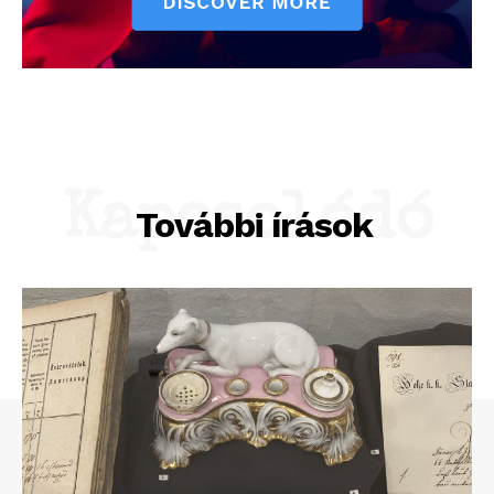
Kapcsolódó
További írások