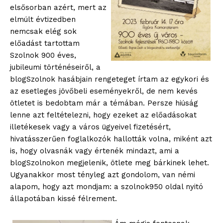
elsősorban azért, mert az
elmúlt évtizedben
nemcsak elég sok
előadást tartottam
Szolnok 900 éves,
jubileumi történéseiről, a
blogSzolnok hasábjain rengeteget írtam az egykori és
az esetleges jövőbeli eseményekről, de nem kevés
ötletet is bedobtam már a témában. Persze hiúság
lenne azt feltételezni, hogy ezeket az előadásokat
illetékesek vagy a város ügyeivel fizetésért,
hivatásszerűen foglalkozók hallották volna, miként azt
is, hogy olvasnák vagy értenék mindazt, ami a
blogSzolnokon megjelenik, ötlete meg bárkinek lehet.
Ugyanakkor most tényleg azt gondolom, van némi
alapom, hogy azt mondjam: a szolnok950 oldal nyitó
állapotában kissé félrement.