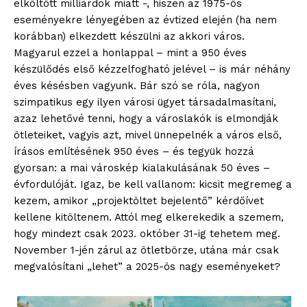
elköltött milliárdok miatt -, hiszen az 1975-ös
eseményekre lényegében az évtized elején (ha nem
korábban) elkezdett készülni az akkori város.
Magyarul ezzel a honlappal – mint a 950 éves
készülődés első kézzelfogható jelével – is már néhány
éves késésben vagyunk. Bár szó se róla, nagyon
szimpatikus egy ilyen városi ügyet társadalmasítani,
azaz lehetővé tenni, hogy a városlakók is elmondják
ötleteiket, vagyis azt, mivel ünnepelnék a város első,
írásos említésének 950 éves – és tegyük hozzá
gyorsan: a mai városkép kialakulásának 50 éves –
évfordulóját. Igaz, be kell vallanom: kicsit megremeg a
kezem, amikor „projektöltet bejelentő” kérdőívet
kellene kitöltenem. Attól meg elkerekedik a szemem,
hogy mindezt csak 2023. október 31-ig tehetem meg.
November 1-jén zárul az ötletbörze, utána már csak
megvalósítani „lehet” a 2025-ös nagy eseményeket?