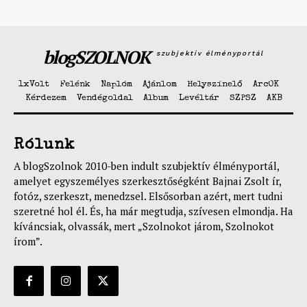
blogSZOLNOK
szubjektív élményportál
1xVolt
Felénk
Naplóm
Ajánlom
Helyszínelő
ArcOK
Kérdezem
Vendégoldal
Album
Levéltár
SZPSZ
AKB
Rólunk
A blogSzolnok 2010-ben indult szubjektív élményportál,
amelyet egyszemélyes szerkesztőségként Bajnai Zsolt ír,
fotóz, szerkeszt, menedzsel. Elsősorban azért, mert tudni
szeretné hol él. És, ha már megtudja, szívesen elmondja. Ha
kíváncsiak, olvassák, mert „Szolnokot járom, Szolnokot
írom”.