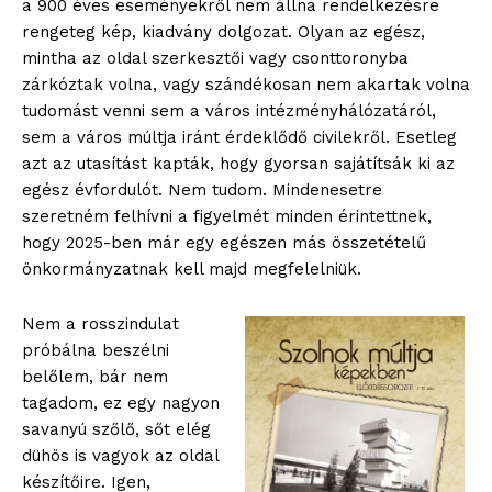
a 900 éves eseményekről nem állna rendelkezésre
rengeteg kép, kiadvány dolgozat. Olyan az egész,
mintha az oldal szerkesztői vagy csonttoronyba
zárkóztak volna, vagy szándékosan nem akartak volna
tudomást venni sem a város intézményhálózatáról,
sem a város múltja iránt érdeklődő civilekről. Esetleg
azt az utasítást kapták, hogy gyorsan sajátítsák ki az
egész évfordulót. Nem tudom. Mindenesetre
szeretném felhívni a figyelmét minden érintettnek,
hogy 2025-ben már egy egészen más összetételű
önkormányzatnak kell majd megfelelniük.
Nem a rosszindulat
próbálna beszélni
belőlem, bár nem
tagadom, ez egy nagyon
savanyú szőlő, sőt elég
dühös is vagyok az oldal
készítőire. Igen,