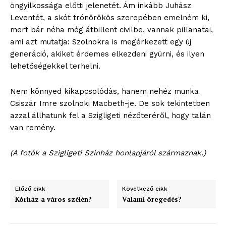
öngyilkossága előtti jelenetét. Ám inkább Juhász
Leventét, a skót trónörökös szerepében emelném ki,
mert bár néha még átbillent civilbe, vannak pillanatai,
ami azt mutatja: Szolnokra is megérkezett egy új
generáció, akiket érdemes elkezdeni gyúrni, és ilyen
lehetőségekkel terhelni.
Nem könnyed kikapcsolódás, hanem nehéz munka
blogSZOLNOK
Csiszár Imre szolnoki Macbeth-je. De sok tekintetben
szubjektív élményportál
azzal állhatunk fel a Szigligeti nézőteréről, hogy talán
van remény.
(A fotók a Szigligeti Színház honlapjáról származnak.)
Előző cikk
Következő cikk
Kórház a város szélén?
Valami öregedés?