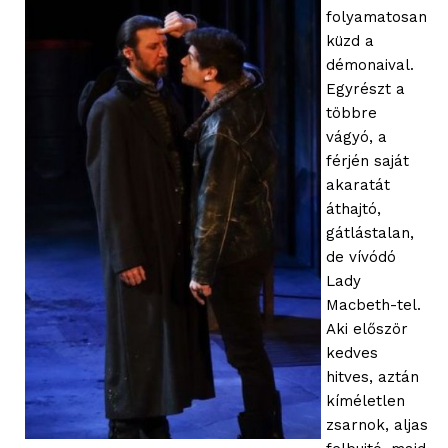
folyamatosan
küzd a
démonaival.
Egyrészt a
többre
vágyó, a
férjén saját
akaratát
áthajtó,
gátlástalan,
de vívódó
Lady
Macbeth-tel.
Aki először
kedves
hitves, aztán
kíméletlen
zsarnok, aljas