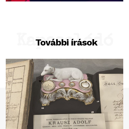
Kapcsolódó
További írások