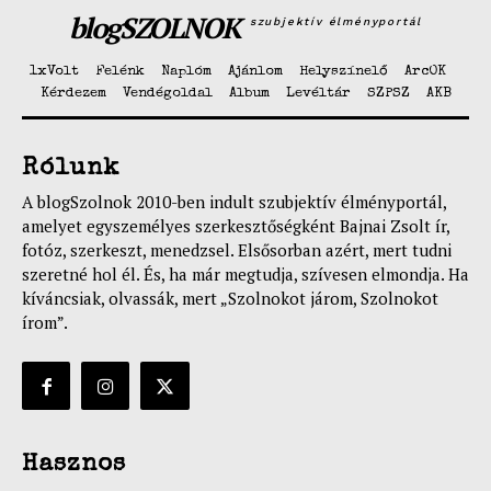
blogSZOLNOK
szubjektív élményportál
1xVolt
Felénk
Naplóm
Ajánlom
Helyszínelő
ArcOK
Kérdezem
Vendégoldal
Album
Levéltár
SZPSZ
AKB
Rólunk
A blogSzolnok 2010-ben indult szubjektív élményportál,
amelyet egyszemélyes szerkesztőségként Bajnai Zsolt ír,
fotóz, szerkeszt, menedzsel. Elsősorban azért, mert tudni
szeretné hol él. És, ha már megtudja, szívesen elmondja. Ha
kíváncsiak, olvassák, mert „Szolnokot járom, Szolnokot
írom”.
Hasznos