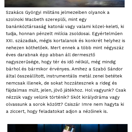
Szakács Györgyi militáns jelmezeiben olyanok a
szolnoki Macbeth szereplői, mint egy
banánköztársaság katonái vagy valami közel-keleti, ki
tudja, honnan pénzelt milícia zsoldosai. Egyértelműen
XXI. századiak, mégis kortalanok és konkrét helyhez is
nehezen köthetőek. Mert ennek a több mint négyszáz
éves darabnak épp abban áll dermesztő
nagyszerűsége, hogy tér és idő nélkül, még mindig
bárhol és bármikor érvényes. Amihez a Szabó Sándor
által összeállított, instrumentális metál zenei betétek
nemcsak illenek, de sokat hozzátesznek a rideg és
fájdalmas múlt, jelen, jövő játékhoz. Hol vagyunk? Csak
nézzük vagy velünk történik? Skót királydráma vagy
olvassunk a sorok között? Csiszár Imre nem hagyta ki
a ziccert, hogy feladatokat adjon a nézőinek is.