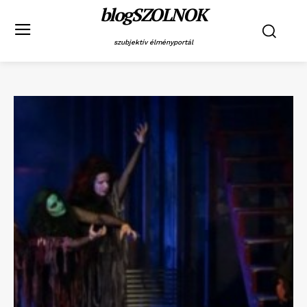
blogSZOLNOK
szubjektív élményportál