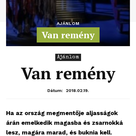
AJÁNLOM
Van remény
Ajánlom
Van remény
2018.02.19.
Dátum:
Ha az ország megmentője aljasságok
árán emelkedik magasba és zsarnokká
lesz, magára marad, és buknia kell.