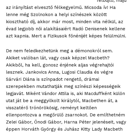
felbujtó, majd
az irányítást elvesztő félkegyelmű. Micsoda ív! Ha
lenne még Szolnokon a helyi színészek között
kiosztható díj, akkor már most, minden vita nélkül, az
évad legjobb női alakításaiért Radó Denisenek kellene
azt kapnia. Mert a Fizikusok főnénijét képes felülmúlni.
De nem feledkezhetünk meg a démonokról sem.
Akiket valóban lát, vagy csak képzel Macbeth?
Akikből, ha kell, gonosz énjének aljas végrehajtói
lesznek. Jankovics Anna, Lugosi Claudia és végre
Sárvári Diána is színpadot rengető, drámai
szerepekben mutathatják meg színészi képességeik
legjavát. Miként Vándor Attila is, aki Macduffként külön
utat ját be a meggyilkolt királytól, Macbethen át, a
visszatérő trónörökösig, reményt keltően
ellenpontozva a megőrülő zsarnokot. De említhetném
Zelei Gábor, Ónodi Gábor, Harna Péter jelenéseit, vagy
éppen Horváth György és Juhász Kitty Lady Macbeth