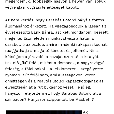
megérdemlik. Többségük nagyon a helyén van, sokuk
végre igazi kiugrási lehetőséget kapott.
Az nem kérdés, hogy Barabás Botond pályája fontos
állomásához érkezett. Ha visszagondolok a lassan tíz
évvel ezelőtti Bánk Bánra, azt kell mondanom: beérett,
megérte. Eszméletlen munkával viszi a hátán a
darabot, ő az oszlop, amire mindenki rákapaszkodhat,
ráaggathatja a maga történetét és jellemét. Nincs
kétségem a jóravaló, a hazáját szerető, a királyát
tisztelő „fiú” felől, miként a démonok, a nagyravágyó
feleség, a földi pokol – a lelkiismeret – szegélyezte
nyomorult út felől sem, ami aljasságokon, véren,
önhittségen és a realitás utolsó kapaszkodójának az
elvesztésén át a rút bukáshoz vezet. Te jó ég,
hányszor felejtettem el, hogy Barabás Botond áll a
színpadon? Hányszor szippantott be Macbeth?
Aki