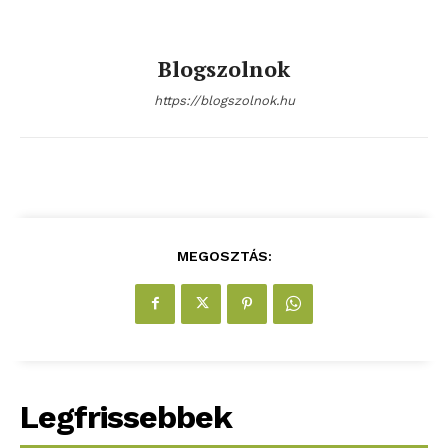
ELŐFIZETÉS
Blogszolnok
https://blogszolnok.hu
Hasznos
bSZ fiók
Előfizetés
Kapcsolat
MEGOSZTÁS:
Adatkezelési tájékoztató
Hirdetés
Legfrissebbek