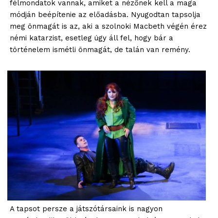
félmondatok vannak, amiket a nézőnek kell a maga
módján beépítenie az előadásba. Nyugodtan tapsolja
meg önmagát is az, aki a szolnoki Macbeth végén érez
némi katarzist, esetleg úgy áll fel, hogy bár a
történelem ismétli önmagát, de talán van remény.
A tapsot persze a játszótársaink is nagyon