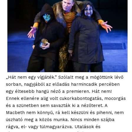
„Hát nem egy vígjáték.” Szólalt meg a mögöttünk lévő
sorban, nagyjából az előadás harmincadik percében
egy éltesebb hangú néző a premieren. Hát nem!
Ennek ellenére alig volt cukorkabontogatás, mocorgás
és a szünetben sem savazták ki a nézőteret. A
Macbeth nem könnyű, rá kell készülni és pihenni, nem
úszható meg a közös munka. Nincs minden szájba
rágva, el- vagy túlmagyarázva. Utalások és