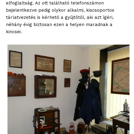
elfoglaltság. Az ott található telefonszámon
blogSZOLNOK
bejelentkezve pedig olykor alkalmi, kiscsoportos
szubjektív élményportál
tárlatvezetés is kérhető a gyűjtőtől, aki azt ígéri,
néhány évig biztosan ezen a helyen maradnak a
kincsei.
ELŐFIZETÉS
Hasznos