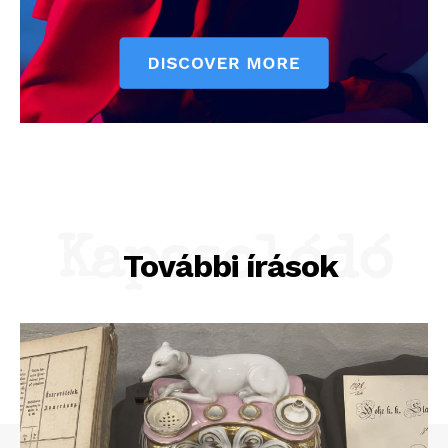
Kapcsolódó
További írások