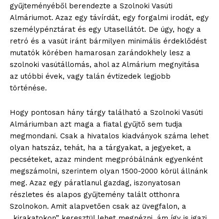
gyűjteményéből berendezte a Szolnoki Vasúti
Almáriumot. Azaz egy távírdát, egy forgalmi irodát, egy
személypénztárat és egy Utasellátót. De úgy, hogy a
retró és a vasút iránt bármilyen minimális érdeklődést
mutatók körében hamarosan zarándokhely lesz a
szolnoki vasútállomás, ahol az Almárium megnyitása
az utóbbi évek, vagy talán évtizedek legjobb
történése.
Hogy pontosan hány tárgy található a Szolnoki Vasúti
Almáriumban azt maga a fiatal gyűjtő sem tudja
megmondani. Csak a hivatalos kiadványok száma lehet
olyan hatszáz, tehát, ha a tárgyakat, a jegyeket, a
pecséteket, azaz mindent megpróbálnánk egyenként
megszámolni, szerintem olyan 1500-2000 körül állnánk
meg. Azaz egy páratlanul gazdag, iszonyatosan
részletes és alapos gyűjtemény talált otthonra
Szolnokon. Amit alapvetően csak az üvegfalon, a
„kirakatokon” keresztül lehet megnézni, ám így is igazi