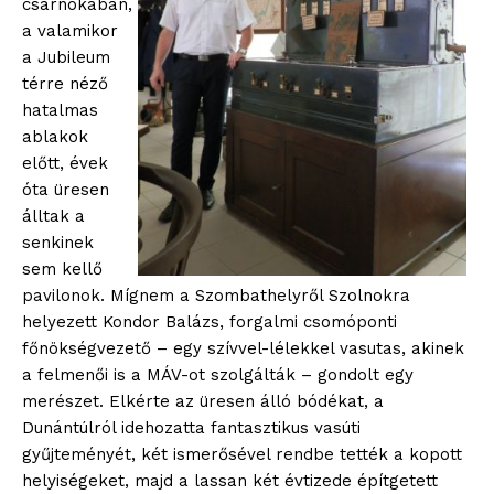
csarnokában,
a valamikor
a Jubileum
térre néző
hatalmas
ablakok
előtt, évek
óta üresen
álltak a
senkinek
sem kellő
pavilonok. Mígnem a Szombathelyről Szolnokra
helyezett Kondor Balázs, forgalmi csomóponti
főnökségvezető – egy szívvel-lélekkel vasutas, akinek
a felmenői is a MÁV-ot szolgálták – gondolt egy
merészet. Elkérte az üresen álló bódékat, a
Dunántúlról idehozatta fantasztikus vasúti
gyűjteményét, két ismerősével rendbe tették a kopott
helyiségeket, majd a lassan két évtizede építgetett