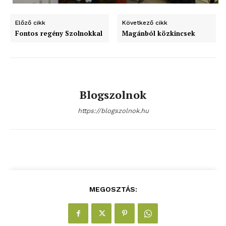
bSZ fiók
Előző cikk
Következő cikk
Előfizetés
Fontos regény Szolnokkal
Magánból közkincsek
Kapcsolat
Adatkezelési tájékoztató
Hirdetés
Blogszolnok
https://blogszolnok.hu
MEGOSZTÁS: