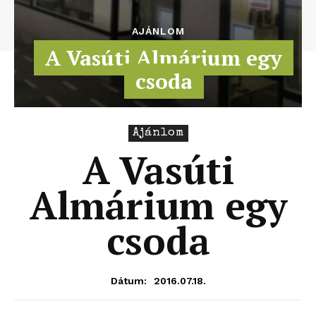
AJÁNLOM
A Vasúti Almárium egy
csoda
Ajánlom
A Vasúti
Almárium egy
csoda
2016.07.18.
Dátum: