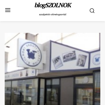
blogSZOLNOK
szubjektív élményportál