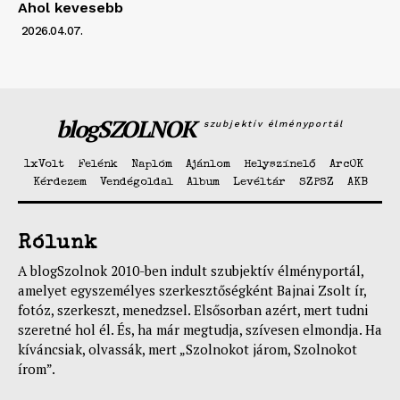
Ahol kevesebb
2026.04.07.
blogSZOLNOK
szubjektív élményportál
1xVolt
Felénk
Naplóm
Ajánlom
Helyszínelő
ArcOK
Kérdezem
Vendégoldal
Album
Levéltár
SZPSZ
AKB
Rólunk
A blogSzolnok 2010-ben indult szubjektív élményportál,
amelyet egyszemélyes szerkesztőségként Bajnai Zsolt ír,
fotóz, szerkeszt, menedzsel. Elsősorban azért, mert tudni
szeretné hol él. És, ha már megtudja, szívesen elmondja. Ha
kíváncsiak, olvassák, mert „Szolnokot járom, Szolnokot
írom”.