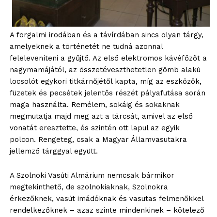
A forgalmi irodában és a távírdában sincs olyan tárgy,
amelyeknek a történetét ne tudná azonnal
feleleveníteni a gyűjtő. Az első elektromos kávéfőzőt a
nagymamájától, az összetéveszthetetlen gömb alakú
locsolót egykori titkárnőjétől kapta, míg az eszközök,
füzetek és pecsétek jelentős részét pályafutása során
maga használta. Remélem, sokáig és sokaknak
megmutatja majd meg azt a tárcsát, amivel az első
vonatát eresztette, és szintén ott lapul az egyik
polcon. Rengeteg, csak a Magyar Államvasutakra
jellemző tárggyal együtt.
A Szolnoki Vasúti Almárium nemcsak bármikor
megtekinthető, de szolnokiaknak, Szolnokra
érkezőknek, vasút imádóknak és vasutas felmenőkkel
rendelkezőknek – azaz szinte mindenkinek – kötelező