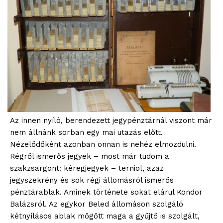
Az innen nyíló, berendezett jegypénztárnál viszont már
nem állnánk sorban egy mai utazás előtt.
Nézelődőként azonban onnan is nehéz elmozdulni.
Régről ismerős jegyek – most már tudom a
szakzsargont: kéregjegyek – terniol, azaz
jegyszekrény és sok régi állomásról ismerős
pénztárablak. Aminek története sokat elárul Kondor
Balázsról. Az egykor Beled állomáson szolgáló
kétnyílásos ablak mögött maga a gyűjtő is szolgált,