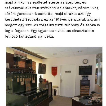
majd amikor az épületet elérte az átépítés, és
csákánnyal akarták szétverni az ablakot, három üveg
sörért gondosan kibontatta, majd elrakta azt. Így
kerülhetett Szolnokra ez az 1917-es pénztárablak, ami
mögött egy 1921-es forgalmi tiszti zubbony és sapka is
lóg a fogason. Egy ugyancsak vasutas dinasztiában
felnövő kolléganő ajándéka.