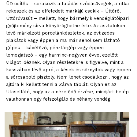
ÜD üdítők – sorakozik a faládás szódásüvegek, a ritka
rekeszek és az elfeledett márkájú csokik – Úttörő,
Úttörővasút – mellett, hogy bármelyik vendéglátóipari
gyűjtemény sírva könyöröghetne érte. Az asztalokon
lévő márkázott porcelánkészletek, az évtizedes
plakátok vagy éppen a ma már sehol sem látható
gépek – kávéfőző, pénztárgép vagy éppen
lemezjátszó – egy harminc-negyven évvel ezelőtti
világot idéznek. Olyan részletekre is figyelve, mint a
kasszában lévő apró, a kések és sörnyitók vagy éppen
a sörcsapoló pisztoly. Nem lehet csodálkozni, hogy az
ajtóra ki kellett tenni a Zárva táblát. Olyan ez az
Utasellátó, hogy az a nézelődő érzése, mindjárt belép
valahonnan egy felszolgáló és néhány vendég.