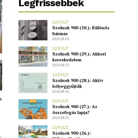
Legfrissebbek
1XVOLT
Szolnok 900 (30.): Különös
hármas
2026.08.06.
1XVOLT
Szolnok 900 (29.): Akkori
kereskedelem
2026.08.05.
1XVOLT
Szolnok 900 (28.): Aktív
bélyeggyűjtők
2026.08.04.
a
1XVOLT
Szolnok 900 (27.): Az
összefogás lapja?
n
2026.08.03.
1XVOLT
Szolnok 900 (26.):
k