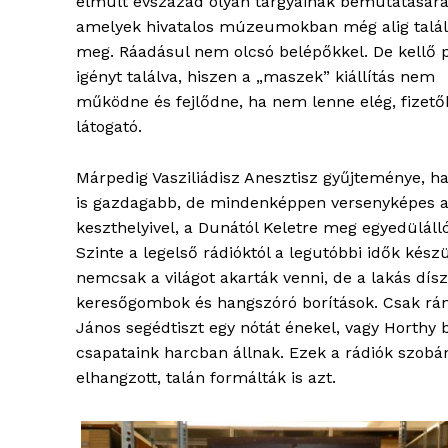
elmúlt évszázad olyan tárgyainak bemutatására
amelyek hivatalos múzeumokban még alig talá
meg. Ráadásul nem olcsó belépőkkel. De kellő p
ELŐFIZE
igényt találva, hiszen a „maszek” kiállítás nem
működne és fejlődne, ha nem lenne elég, fizet
látogató.
Márpedig Vasziliádisz Anesztisz gyűjteménye, 
is gazdagabb, de mindenképpen versenyképes 
keszthelyivel, a Dunától Keletre meg egyedülálló
Szinte a legelső rádióktól a legutóbbi idők kés
nemcsak a világot akarták venni, de a lakás dís
keresőgombok és hangszóró borítások. Csak rán
János segédtiszt egy nótát énekel, vagy Horthy 
csapataink harcban állnak. Ezek a rádiók szobá
elhangzott, talán formálták is azt.