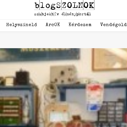
Helyszínelő
ArcOK
Kérdezem
Vendégol