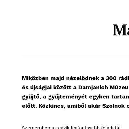
M
Miközben majd nézelődnek a 300 rádió
és újságjai között a Damjanich Múzeu
gyűjtő, a gyűjteményét egyben tartan
előtt. Közkincs, amiből akár Szolnok c
Szememben az egyik legfontosabb feladatát