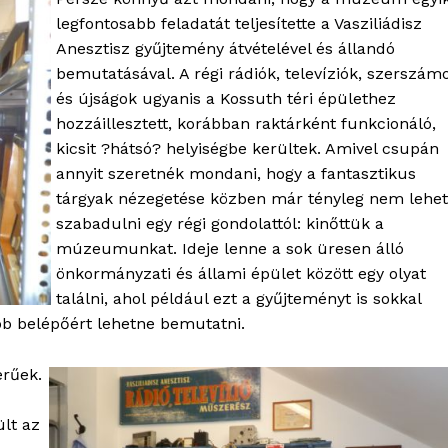
legfontosabb feladatát teljesítette a Vasziliádisz
Anesztisz gyűjtemény átvételével és állandó
bemutatásával. A régi rádiók, televíziók, szerszám
és újságok ugyanis a Kossuth téri épülethez
hozzáillesztett, korábban raktárként funkcionáló,
kicsit ?hátsó? helyiségbe kerültek. Amivel csupán
annyit szeretnék mondani, hogy a fantasztikus
OLNOK
tárgyak nézegetése közben már tényleg nem lehet
ktív
szabadulni egy régi gondolattól: kinőttük a
ortál
múzeumunkat. Ideje lenne a sok üresen álló
Hasznos
önkormányzati és állami épület között egy olyat
találni, ahol például ezt a gyűjteményt is sokkal
bSZ fiók
b belépőért lehetne bemutatni.
Előfizetés
erűek.
Kapcsolat
Adatkezelési tájékoztató
ült az
Hirdetés