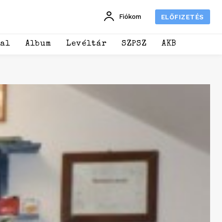
Fiókom
ELŐFIZETÉS
dal
Album
Levéltár
SZPSZ
AKB