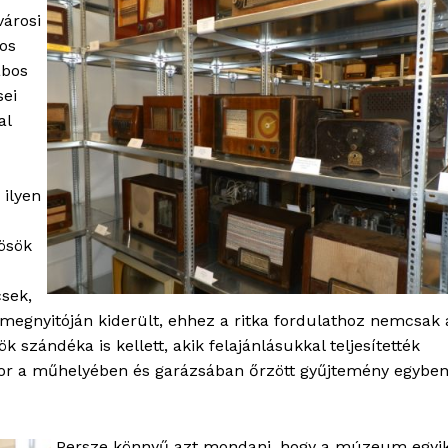
városi
os
abos
sei
al
 ilyen
kösök
sek,
 megnyitóján kiderült, ehhez a ritka fordulathoz nemcsak 
szándéka is kellett, akik felajánlásukkal teljesítették
ykor a műhelyében és garázsában őrzött gyűjtemény egybe
Persze könnyű azt mondani, hogy a múzeum egyi