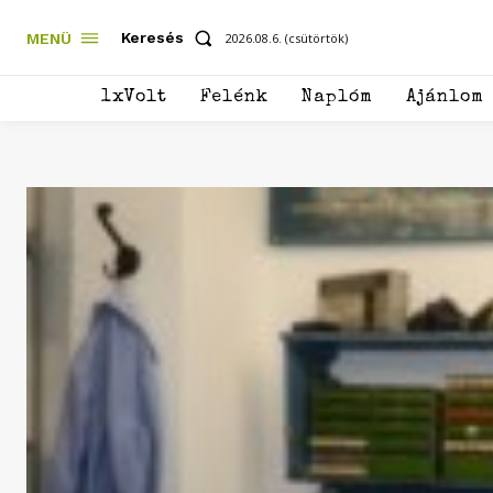
Keresés
MENÜ
2026.08.6. (csütörtök)
1xVolt
Felénk
Naplóm
Ajánlom