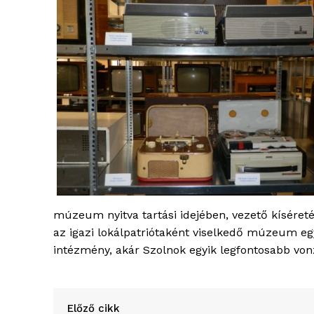
múzeum nyitva tartási idejében, vezető kíséret
az igazi lokálpatriótaként viselkedő múzeum egy
intézmény, akár Szolnok egyik legfontosabb vonzer
Előző cikk