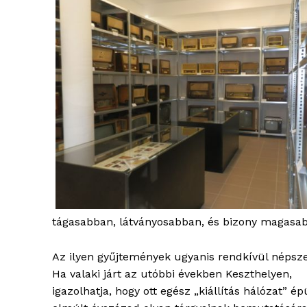
blogSZ
szubje
élményp
tágasabban, látványosabban, és bizony magasab
Az ilyen gyűjtemények ugyanis rendkívül népsz
Ha valaki járt az utóbbi években Keszthelyen,
igazolhatja, hogy ott egész „kiállítás hálózat” ép