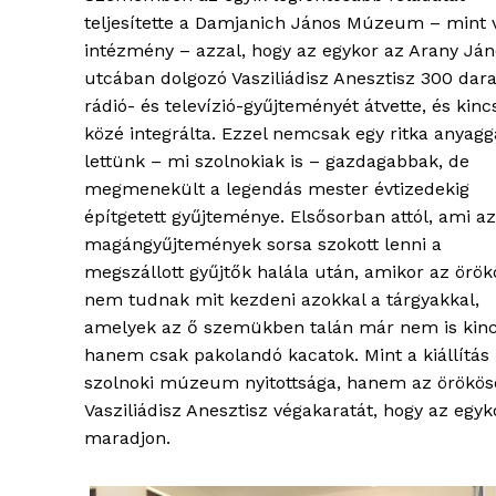
teljesítette a Damjanich János Múzeum – mint 
intézmény – azzal, hogy az egykor az Arany Ján
utcában dolgozó Vasziliádisz Anesztisz 300 dar
rádió- és televízió-gyűjteményét átvette, és kinc
közé integrálta. Ezzel nemcsak egy ritka anyagg
lettünk – mi szolnokiak is – gazdagabbak, de
megmenekült a legendás mester évtizedekig
építgetett gyűjteménye. Elsősorban attól, ami az
magángyűjtemények sorsa szokott lenni a
megszállott gyűjtők halála után, amikor az örö
nem tudnak mit kezdeni azokkal a tárgyakkal,
amelyek az ő szemükben talán már nem is kinc
hanem csak pakolandó kacatok. Mint a kiállítás
szolnoki múzeum nyitottsága, hanem az örökösök 
Vasziliádisz Anesztisz végakaratát, hogy az eg
maradjon.