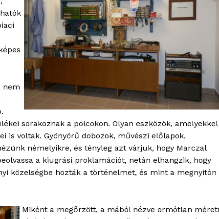
,
lhatók
iaci
TÉS
őképes
ha nem
a
.
zülékei sorakoznak a polcokon. Olyan eszközök, amelyekkel
zei is voltak. Gyönyörű dobozok, művészi előlapok,
ézünk némelyikre, és tényleg azt várjuk, hogy Marczal
beolvassa a kiugrási proklamációt, netán elhangzik, hogy
nyi közelségbe hozták a történelmet, és mint a megnyitón
Miként a megőrzött, a mából nézve ormótlan méret