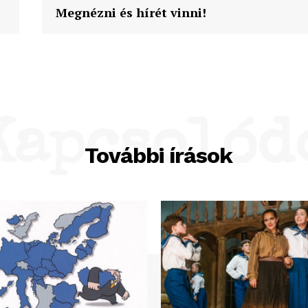
Megnézni és hírét vinni!
Kapcsolód
További írások