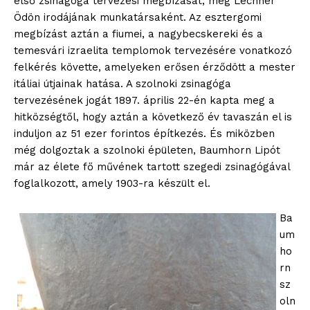
első zsinagóga tervezési megbízását, még Lechner
Ödön irodájának munkatársaként. Az esztergomi
megbízást aztán a fiumei, a nagybecskereki és a
temesvári izraelita templomok tervezésére vonatkozó
felkérés követte, amelyeken erősen érződött a mester
itáliai útjainak hatása. A szolnoki zsinagóga
tervezésének jogát 1897. április 22-én kapta meg a
hitközségtől, hogy aztán a következő év tavaszán el is
induljon az 51 ezer forintos építkezés. És miközben
még dolgoztak a szolnoki épületen, Baumhorn Lipót
már az élete fő művének tartott szegedi zsinagógával
foglalkozott, amely 1903-ra készült el.
Ba
um
ho
rn
sz
oln