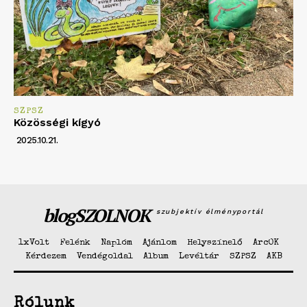
SZPSZ
Közösségi kígyó
2025.10.21.
blogSZOLNOK
szubjektív élményportál
1xVolt
Felénk
Naplóm
Ajánlom
Helyszínelő
ArcOK
Kérdezem
Vendégoldal
Album
Levéltár
SZPSZ
AKB
Rólunk