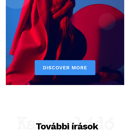
Kapcsolódó
További írások