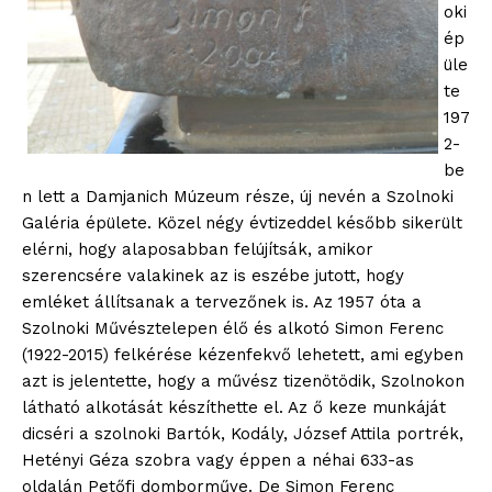
oki
ép
üle
te
197
2-
be
n lett a Damjanich Múzeum része, új nevén a Szolnoki
Galéria épülete. Közel négy évtizeddel később sikerült
elérni, hogy alaposabban felújítsák, amikor
szerencsére valakinek az is eszébe jutott, hogy
emléket állítsanak a tervezőnek is. Az 1957 óta a
Szolnoki Művésztelepen élő és alkotó Simon Ferenc
(1922-2015) felkérése kézenfekvő lehetett, ami egyben
azt is jelentette, hogy a művész tizenötödik, Szolnokon
látható alkotását készíthette el. Az ő keze munkáját
dicséri a szolnoki Bartók, Kodály, József Attila portrék,
Hetényi Géza szobra vagy éppen a néhai 633-as
oldalán Petőfi domborműve. De Simon Ferenc