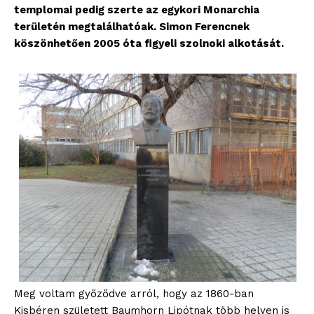
templomai pedig szerte az egykori Monarchia
területén megtalálhatóak. Simon Ferencnek
köszönhetően 2005 óta figyeli szolnoki alkotását.
Meg voltam győződve arról, hogy az 1860-ban
Kisbéren született Baumhorn Lipótnak több helyen is