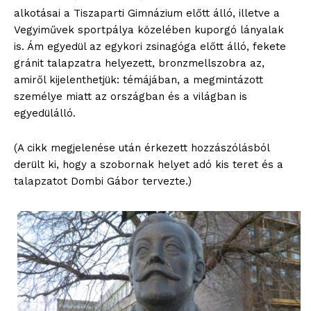
alkotásai a Tiszaparti Gimnázium előtt álló, illetve a
Vegyiművek sportpálya közelében kuporgó lányalak
is. Ám egyedül az egykori zsinagóga előtt álló, fekete
gránit talapzatra helyezett, bronzmellszobra az,
amiről kijelenthetjük: témájában, a megmintázott
személye miatt az országban és a világban is
egyedülálló.
(A cikk megjelenése után érkezett hozzászólásból
derült ki, hogy a szobornak helyet adó kis teret és a
talapzatot Dombi Gábor tervezte.)
blogSZOLNOK
szubjektív élményportál