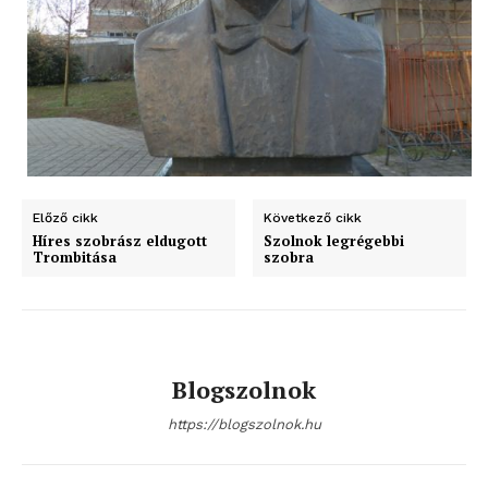
ELŐFIZETÉS
Előző cikk
Következő cikk
Híres szobrász eldugott
Szolnok legrégebbi
Trombitása
szobra
Hasznos
bSZ fiók
Blogszolnok
Előfizetés
https://blogszolnok.hu
Kapcsolat
Adatkezelési tájékoztató