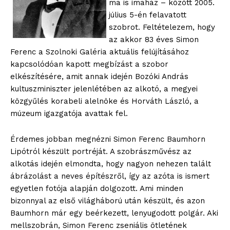
ma is imaház – között 2005.
július 5-én felavatott
szobrot. Feltételezem, hogy
az akkor 83 éves Simon
Ferenc a Szolnoki Galéria aktuális felújításához
kapcsolódóan kapott megbízást a szobor
elkészítésére, amit annak idején Bozóki András
kultuszminiszter jelenlétében az alkotó, a megyei
közgyűlés korabeli alelnöke és Horváth László, a
múzeum igazgatója avattak fel.
Érdemes jobban megnézni Simon Ferenc Baumhorn
Lipótról készült portréját. A szobrászművész az
alkotás idején elmondta, hogy nagyon nehezen talált
ábrázolást a neves építészről, így az azóta is ismert
egyetlen fotója alapján dolgozott. Ami minden
bizonnyal az első világháború után készült, és azon
Baumhorn már egy beérkezett, lenyugodott polgár. Aki
mellszobrán, Simon Ferenc zseniális ötletének