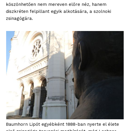
köszönhetően nem mereven előre néz, hanem
diszkréten felpillant egyik alkotására, a szolnoki
zsinagógára.
Baumhorn Lipót egyébként 1888-ban nyerte el élete