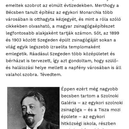
emeltek szobrot az elmúlt évtizedekben. Merthogy a
Bécsben tanult építész az egykori Monarchia több
városában is otthagyta kézjegyét, és mint a róla szóló
cikkekben olvasható, a magyar zsinagógaépítészet
legfontosabb alakjaként tartják számon. Sőt, az 1899
és 1903 között Szegeden épült zsinagógáját sokan a
világ egyik legszebb izraelita templomaként
emlegetik. Ráadásul Szegeden több középületet és
bérházat is tervezett, így azt gondoltam, hogy szülő-
és halálozási helye mellett a napfény városában is áll
valahol szobra. Tévedtem.
Éppen ezért még nagyobb
becsben tartom a Szolnoki
Galéria – az egykori szolnoki
zsinagóga – és a Tisza mozi
épülete – az egykori
hitközségi iskola, részben