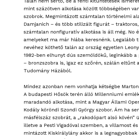
Talán nem sértő, de a fenti kitüntetések ismere
mint százötven alkotása között többségében va
szobrok. Megmintázott számtalan történelmi ala
Damjanich – és több stilizált figurát – traktoros
számtalan nonfiguratív alkotása is áll még. No 
amelyeket ma már hiába keresnénk. Legalább tí
nevéhez köthető talán az ország egyetlen Leonyi
ELŐFIZE
1982-ben elhunyt dús szemöldökű, leginkább a p
– bronzszobra is, igaz ez szőrén, szálán eltűnt 
Tudomány Házából.
Mindez azonban nem vonhatja kétségbe Marton 
A budapesti Hősök terén álló Millenniumi eml
maradandó alkotása, mint a Magyar Állami Opera
Kodály köröndi Szondi György szobor. Ám ha sem
másfélszáz szobrát, a „rakodópart alsó kövén” ü
illetve a Pesti Vigadóval szemben, a villamost és
mintázott Kiskirálylány akkor is a legnagyobba