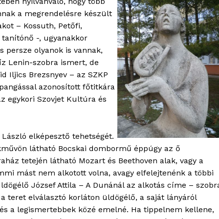
tében nyilvánvaló, hogy több
Kapcsolat
nnak a megrendelésre készült
kot – Kossuth, Petőfi,
Adatkezelési tájékoztató
, tanítónő -, ugyanakkor
Hirdetés
és persze olyanok is vannak,
z Lenin-szobra ismert, de
d Iljics Brezsnyev – az SZKP
TÉS
angással azonosított főtitkára
az egykori Szovjet Kultúra és
László elképesztő tehetségét.
ékművön látható Bocskai dombormű éppúgy az ő
ház tetején látható Mozart és Beethoven alak, vagy a
mi mást nem alkotott volna, avagy elfelejtenénk a többi
ldögélő József Attila – A Dunánál az alkotás címe – szobr
 a teret elválasztó korláton üldögélő, a saját lányáról
k és a legismertebbek közé emelné. Ha tippelnem kellene,