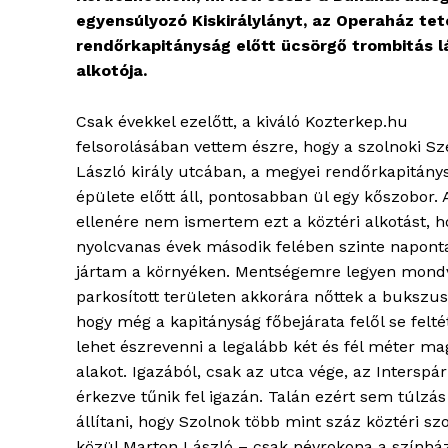
egyensúlyozó Kiskirálylányt, az Operaház tet
rendőrkapitányság előtt ücsörgő trombitás l
alkotója.
Csak évekkel ezelőtt, a kiváló Kozterkep.hu
felsorolásában vettem észre, hogy a szolnoki Sz
László király utcában, a megyei rendőrkapitány
épülete előtt áll, pontosabban ül egy kőszobor.
ellenére nem ismertem ezt a köztéri alkotást, h
nyolcvanas évek második felében szinte napont
jártam a környéken. Mentségemre legyen mondv
parkosított területen akkorára nőttek a bukszus
hogy még a kapitányság főbejárata felől se felté
lehet észrevenni a legalább két és fél méter ma
alakot. Igazából, csak az utca vége, az Interspár
érkezve tűnik fel igazán. Talán ezért sem túlzás
állítani, hogy Szolnok több mint száz köztéri sz
közül Marton László – csak névrokona a színház