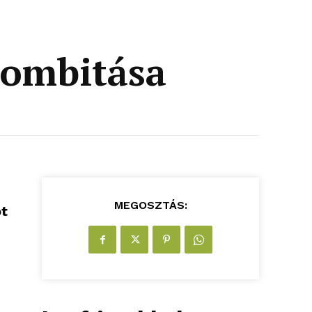
rombitása
MEGOSZTÁS:
ot