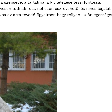
 szépsége, a tartalma, a kivitelezése teszi fontossá.
evesen tudnak róla, nehezen észrevehető, és nincs legalá
ívná az arra tévedő figyelmét, hogy milyen különlegességet