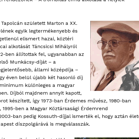
 Tapolcán született Marton a XX.
lének egyik legtermékenyebb és
etlenül elismert hazai, köztéri
cai alkotását Táncsicsi Mihályról
2-ben állítottak fel, ugyanabban az
első Munkácsy-díját – a
jelentősebb, állami középdíja –
gy éven belül újabb két hasonló díj
g minimum különleges a magyar
OLNOK
en. Díjból majdnem annyit kapott,
ktív
brot készített, így 1973-ban Érdemes művész, 1980-ban
ortál
t, 1995-ben a Magyar Köztársasági Érdemrend
Hasznos
, 2003-ban pedig Kossuth-díjjal ismerték el, hogy aztán élet
apest díszpolgárává is megválasszák.
bSZ fiók
Előfizetés