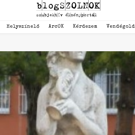
Helyszínelő
ArcOK
Kérdezem
Vendégol