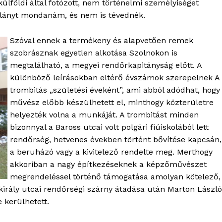
ülföldi által fotózott, nem történelmi személyiséget
lylányt mondanám, és nem is tévednék.
Szóval ennek a termékeny és alapvetően remek
szobrásznak egyetlen alkotása Szolnokon is
megtalálható, a megyei rendőrkapitányság előtt. A
különböző leírásokban eltérő évszámok szerepelnek A
trombitás „születési éveként”, ami abból adódhat, hogy
művész előbb készülhetett el, minthogy közterületre
helyezték volna a munkáját. A trombitást minden
bizonnyal a Baross utcai volt polgári fiúiskolából lett
rendőrség, hetvenes években történt bővítése kapcsán,
a beruházó vagy a kivitelező rendelte meg. Merthogy
akkoriban a nagy építkezéseknek a képzőművészet
megrendeléssel történő támogatása amolyan kötelező,
király utcai rendőrségi szárny átadása után Marton László
 kerülhetett.