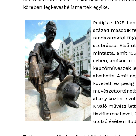
körében legkevésbé ismertek egyike.
Pedig az 1925-ben
század második fe
rendszerektől függ
szobrásza. Első ut
mintázta, amit 195
évben, amikor az 
képzőművészek leg
átvehette. Amit né
követett, ez pedi
blogSZ
művészettörténetb
szubje
ahány köztéri szo
élményp
Kiváló művész let
tisztikeresztjével
utolsó évében Bud