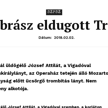
SZPSZ
obrász eldugott T
Dátum:
2018.02.02.
l üldögélő József Attilát, a Vigadóval
királylányt, az Operaház tetején álló Mozart
nyság előtt ücsörgő trombitás lányt. Nem
ny alkotója.
lő József Attilát, a Vigadóval szemben, a korláton