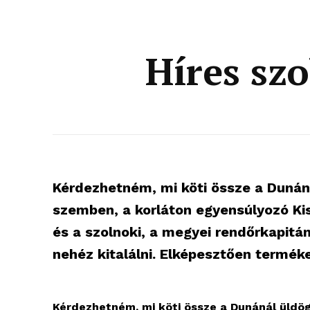
Híres sz
Kérdezhetném, mi köti össze a Dunáná
szemben, a korláton egyensúlyozó Kis
és a szolnoki, a megyei rendőrkapitá
nehéz kitalálni. Elképesztően terméke
Kérdezhetném, mi köti össze a Dunánál üldögé