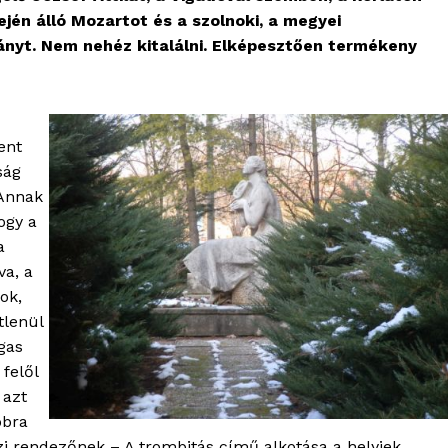
ején álló Mozartot és a szolnoki, a megyei
ányt. Nem nehéz kitalálni. Elképesztően termékeny
ent
ság
 Annak
ogy a
a
a, a
ok,
tlenül
gas
 felől
 azt
obra
i rendezőnek – A trombitás című alkotása a helyiek