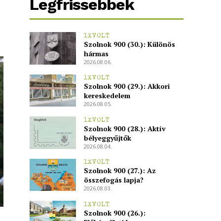
Legfrissebbek
1XVOLT
Szolnok 900 (30.): Különös
hármas
2026.08.06.
1XVOLT
Szolnok 900 (29.): Akkori
kereskedelem
2026.08.05.
1XVOLT
Szolnok 900 (28.): Aktív
bélyeggyűjtők
2026.08.04.
1XVOLT
Szolnok 900 (27.): Az
összefogás lapja?
2026.08.03.
1XVOLT
Szolnok 900 (26.):