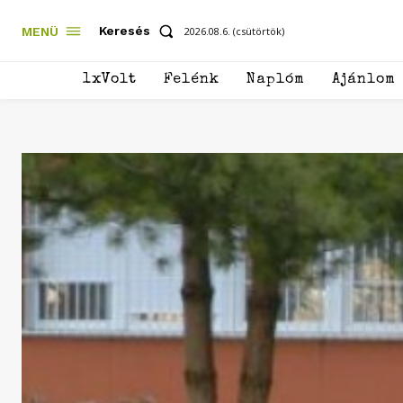
Keresés
MENÜ
2026.08.6. (csütörtök)
1xVolt
Felénk
Naplóm
Ajánlom