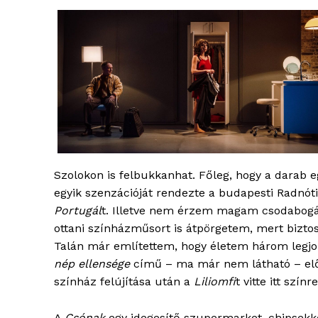
Szolokon is felbukkanhat. Főleg, hogy a darab e
egyik szenzációját rendezte a budapesti Radnóti
Portugál
t. Illetve nem érzem magam csodabogár
ottani színházműsort is átpörgetem, mert biztos
Talán már említettem, hogy életem három legjo
nép ellensége
című – ma már nem látható – előad
színház felújítása után a
Liliomfi
t vitte itt színre
A
Csónak
egy idegesítő szupermarket, chipsekk