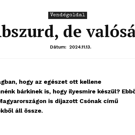
Vendégoldal
bszurd, de valós
Dátum:
2024.11.13.
ágban, hogy az egészet ott kellene
nnénk bárkinek is, hogy ilyesmire készül? Ebb
 Magyarországon is díjazott Csónak című
kből áll össze.