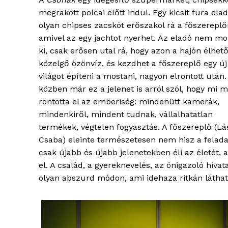
megrakott polcai előtt indul. Egy kicsit fura ela
olyan chipses zacskót erőszakol rá a főszereplő
amivel az egy jachtot nyerhet. Az eladó nem mo
ki, csak erősen utal rá, hogy azon a hajón élhető
közelgő özönvíz, és kezdhet a főszereplő egy új
világot építeni a mostani, nagyon elrontott után.
közben már ez a jelenet is arról szól, hogy mi 
rontotta el az emberiség: mindenütt kamerák,
mindenkiről, mindent tudnak, vállalhatatlan
termékek, végtelen fogyasztás. A főszereplő (Lá
Csaba) eleinte természetesen nem hisz a felada
blogSZ
csak újabb és újabb jelenetekben éli az életét
szubje
el. A család, a gyereknevelés, az önigazoló hiva
élményp
olyan abszurd módon, ami idehaza ritkán láthat