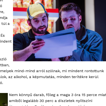
dó
re,
ndja
 túl a
 És
mindent
szló
tban,
OLNOK
, amelyek mind-mind arról szólnak, mi mindent rontottunk
ktív
talok, az alkohol, a képmutatás, minden terítékre kerül
ortál
ó.
Hasznos
Nem könnyű darab, főleg a maga 3 óra 15 perce miat
bSZ fiók
amiből legalább 30 perc a díszletek nyíltszíni
Előfizetés