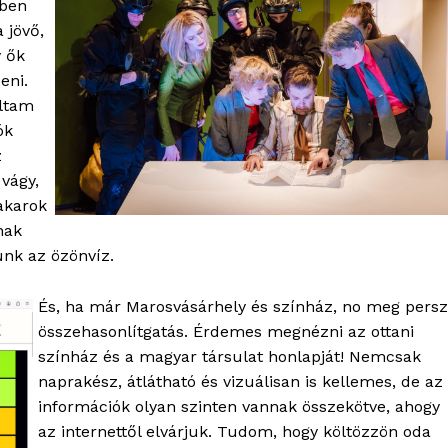
iben
 jövő,
y ők
eni.
lltam
ók
z
vágy,
 akarok
nak
ünk az özönvíz.
És, ha már Marosvásárhely és színház, no meg pers
összehasonlítgatás. Érdemes megnézni az ottani
színház és a magyar társulat honlapját! Nemcsak
naprakész, átlátható és vizuálisan is kellemes, de az
információk olyan szinten vannak összekötve, ahogy
az internettől elvárjuk. Tudom, hogy költözzön oda