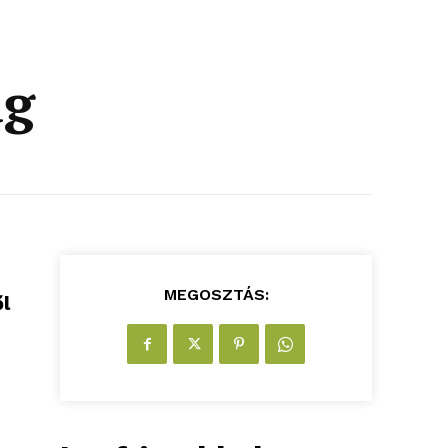
ág
MEGOSZTÁS:
ől