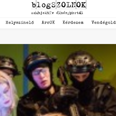
Helyszínelő
ArcOK
Kérdezem
Vendégol