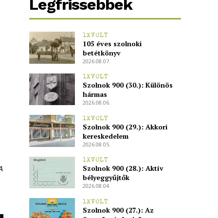
Legfrissebbek
1XVOLT
105 éves szolnoki
betétkönyv
2026.08.07.
1XVOLT
Szolnok 900 (30.): Különös
hármas
2026.08.06.
1XVOLT
Szolnok 900 (29.): Akkori
kereskedelem
2026.08.05.
1XVOLT
Szolnok 900 (28.): Aktív
A
bélyeggyűjtők
2026.08.04.
1XVOLT
Szolnok 900 (27.): Az