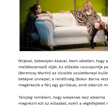
ELŐFIZE
férjével, Sebestyén Abával. Nem véletlen, hogy a
mellékszereplő díját. Az előadás csúcspontja pe
(Berencsy Martin) az olcsóbb születésnapi bulibó
betépve ünnepel, a rendőrség (Bokor Barna vezeté
megérkezik a férj egy gorillával, amit sikerült m
Tényleg remélem, hogy sokaknak lesz alkalma
megnézni ezt az előadást, ezért a végkifejletet