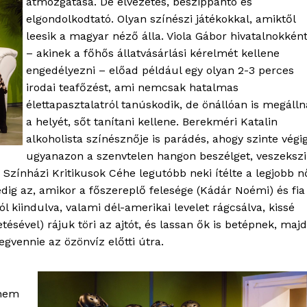
átmozgatása. De élvezetes, beszippantó és
Kapcsolat
elgondolkodtató. Olyan színészi játékokkal, amiktől
leesik a magyar néző álla. Viola Gábor hivatalnokkén
Adatkezelési tájékoztató
– akinek a főhős állatvásárlási kérelmét kellene
Hirdetés
engedélyezni – előad például egy olyan 2-3 perces
irodai teafőzést, ami nemcsak hatalmas
élettapasztalatról tanúskodik, de önállóan is megálln
TÉS
a helyét, sőt tanítani kellene. Berekméri Katalin
alkoholista színésznője is parádés, ahogy szinte végi
ugyanazon a szenvtelen hangon beszélget, veszekszi
 Színházi Kritikusok Céhe legutóbb neki ítélte a legjobb n
dig az, amikor a főszereplő felesége (Kádár Noémi) és fia
l kiindulva, valami dél-amerikai levelet rágcsálva, kissé
sével) rájuk töri az ajtót, és lassan ők is betépnek, majd
egvennie az özönvíz előtti útra.
 nem