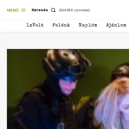
Keresés
MENÜ
2026.08.8. (szombat)
1xVolt
Felénk
Naplóm
Ajánlom