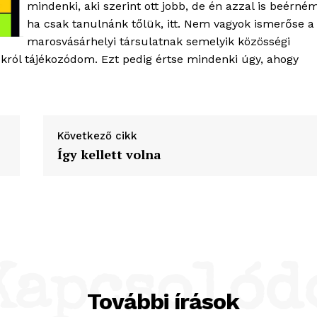
mindenki, aki szerint ott jobb, de én azzal is beérném
ha csak tanulnánk tőlük, itt. Nem vagyok ismerőse a
marosvásárhelyi társulatnak semelyik közösségi
jukról tájékozódom. Ezt pedig értse mindenki úgy, ahogy
Következő cikk
Így kellett volna
Kapcsolód
További írások