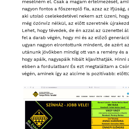
mesélném el. Csak a magam értelmezését, am
nagyon fontos a főszereplő fia, azaz az ifjúság, a
aki utolsó cselekedetével nekem azt üzeni, hog
még özönvíz nélkül, az előtt szeretnék újrakezd
Lehet, hogy tévedek, de én azzal az üzenettel á
fel a darab végén, hogy mi és az előző generáci
ugyan nagyon elrontottunk mindent, de azért a
utánunk jövőkben mindig ott van a remény és a 
hogy apáik, nagyapáik hibáit kijavíthatják. Hinni
ebben a fordulatban! És ezt megtaláltam a Csó
végén, aminek így az alcíme is pozitívabb: előtt