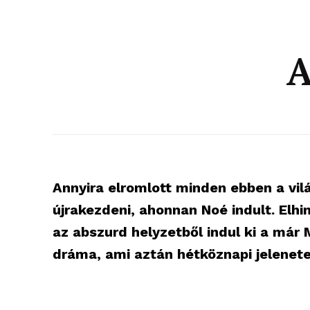
A
Annyira elromlott minden ebben a vil
újrakezdeni, ahonnan Noé indult. Elhi
az abszurd helyzetből indul ki a már
dráma, ami aztán hétköznapi jelenete