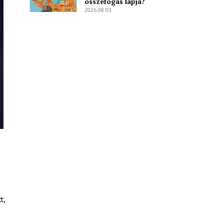
összefogás lapja?
2026.08.03.
t,