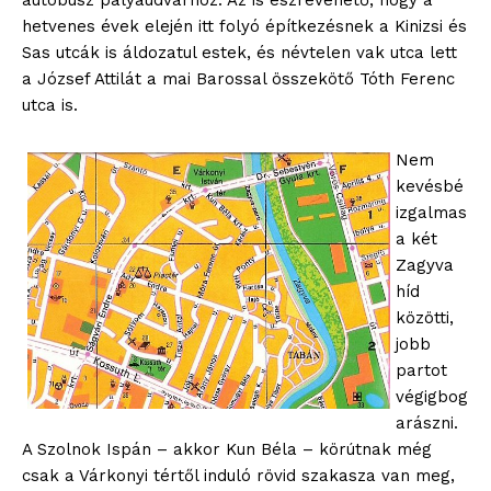
autóbusz pályaudvarhoz. Az is észrevehető, hogy a
hetvenes évek elején itt folyó építkezésnek a Kinizsi és
Sas utcák is áldozatul estek, és névtelen vak utca lett
a József Attilát a mai Barossal összekötő Tóth Ferenc
utca is.
Nem
kevésbé
izgalmas
a két
Zagyva
híd
közötti,
jobb
partot
végigbog
arászni.
A Szolnok Ispán – akkor Kun Béla – körútnak még
csak a Várkonyi tértől induló rövid szakasza van meg,