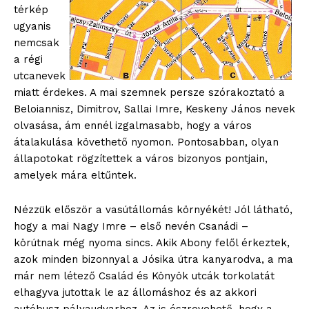
térkép
ugyanis
nemcsak
a régi
utcanevek
miatt érdekes. A mai szemnek persze szórakoztató a
Beloiannisz, Dimitrov, Sallai Imre, Keskeny János nevek
olvasása, ám ennél izgalmasabb, hogy a város
átalakulása követhető nyomon. Pontosabban, olyan
állapotokat rögzítettek a város bizonyos pontjain,
amelyek mára eltűntek.
Nézzük először a vasútállomás környékét! Jól látható,
hogy a mai Nagy Imre – első nevén Csanádi –
körútnak még nyoma sincs. Akik Abony felől érkeztek,
azok minden bizonnyal a Jósika útra kanyarodva, a ma
már nem létező Család és Könyök utcák torkolatát
elhagyva jutottak le az állomáshoz és az akkori