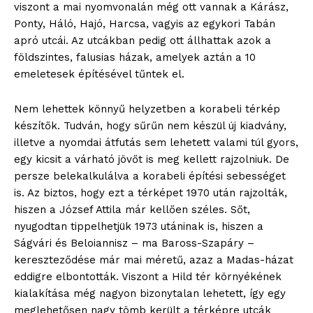
viszont a mai nyomvonalán még ott vannak a Kárász,
Ponty, Háló, Hajó, Harcsa, vagyis az egykori Tabán
apró utcái. Az utcákban pedig ott állhattak azok a
földszintes, falusias házak, amelyek aztán a 10
emeletesek építésével tűntek el.
Nem lehettek könnyű helyzetben a korabeli térkép
készítők. Tudván, hogy sűrűn nem készül új kiadvány,
illetve a nyomdai átfutás sem lehetett valami túl gyors,
egy kicsit a várható jövőt is meg kellett rajzolniuk. De
persze belekalkulálva a korabeli építési sebességet
is. Az biztos, hogy ezt a térképet 1970 után rajzolták,
hiszen a József Attila már kellően széles. Sőt,
nyugodtan tippelhetjük 1973 utáninak is, hiszen a
Ságvári és Beloiannisz – ma Baross-Szapáry –
kereszteződése már mai méretű, azaz a Madas-házat
eddigre elbontották. Viszont a Hild tér környékének
kialakítása még nagyon bizonytalan lehetett, így egy
meglehetősen nagy tömb került a térképre utcák