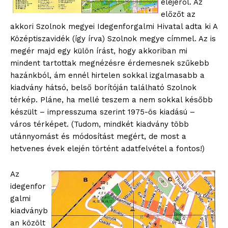
elejéről. Az
előzőt az
akkori Szolnok megyei Idegenforgalmi Hivatal adta ki A
Középtiszavidék (így írva) Szolnok megye címmel. Az is
megér majd egy külön írást, hogy akkoriban mi
mindent tartottak megnézésre érdemesnek szűkebb
hazánkból, ám ennél hirtelen sokkal izgalmasabb a
kiadvány hátsó, belső borítóján található Szolnok
térkép. Pláne, ha mellé teszem a nem sokkal később
készült – impresszuma szerint 1975-ös kiadású –
város térképet. (Tudom, mindkét kiadvány több
utánnyomást és módosítást megért, de most a
hetvenes évek elején történt adatfelvétel a fontos!)
Az
idegenfor
galmi
kiadványb
an közölt