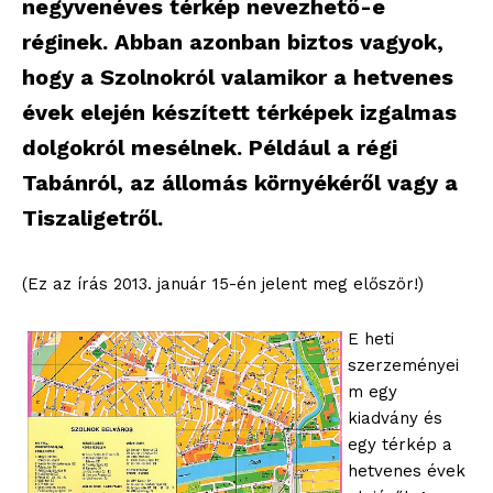
negyvenéves térkép nevezhető-e
réginek. Abban azonban biztos vagyok,
hogy a Szolnokról valamikor a hetvenes
évek elején készített térképek izgalmas
dolgokról mesélnek. Például a régi
Tabánról, az állomás környékéről vagy a
Tiszaligetről.
(Ez az írás 2013. január 15-én jelent meg először!)
E heti
szerzeményei
m egy
kiadvány és
egy térkép a
hetvenes évek