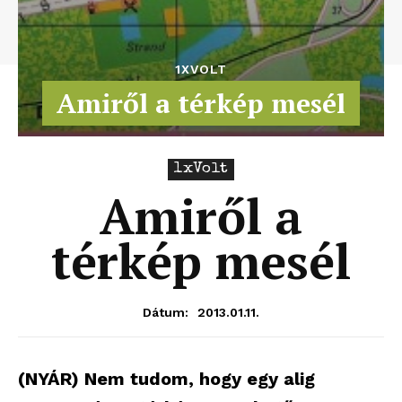
1XVOLT
Amiről a térkép mesél
1xVolt
Amiről a
térkép mesél
2013.01.11.
Dátum:
(NYÁR) Nem tudom, hogy egy alig