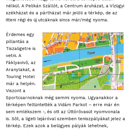
nélkül. A Pelikán Szállót, a Centrum áruházat, a Vízügyi
székházat és a pártházat már jelöli a térkép, de az
itteni régi és új utcáknak sincs már/még nyoma.
Érdemes egy
pillantás a
Tiszaligetre is
vetni. A
Fáklyavivő, az
Aranylakat, a
Touring Hotel
már a helyén.
Viszont a
Sportcsarnoknak még semmi nyoma. Ugyanakkor a
térképen feltüntették a Vidám Parkot – erre már én
sem emlékszem -, és ott az Úttörővasút nyomvonala
is. Sőt, a ligeti lejáróval szemben teniszpályákat jelez a
térkép. Ezek azok a belügyes pályák lehetnek,