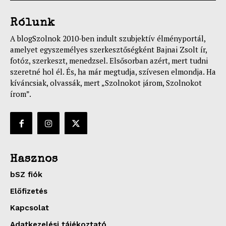
Rólunk
A blogSzolnok 2010-ben indult szubjektív élményportál,
amelyet egyszemélyes szerkesztőségként Bajnai Zsolt ír,
fotóz, szerkeszt, menedzsel. Elsősorban azért, mert tudni
szeretné hol él. És, ha már megtudja, szívesen elmondja. Ha
kíváncsiak, olvassák, mert „Szolnokot járom, Szolnokot
írom”.
Hasznos
bSZ fiók
Előfizetés
Kapcsolat
Adatkezelési tájékoztató