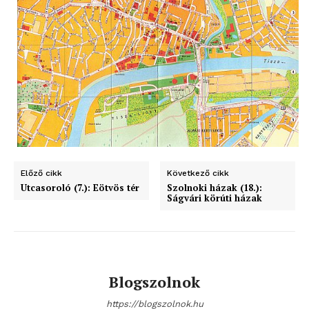
blogSZOLNOK
szubjektív élményportál
Előző cikk
Következő cikk
Utcasoroló (7.): Eötvös tér
Szolnoki házak (18.):
Ságvári körúti házak
Blogszolnok
ELŐFIZETÉS
https://blogszolnok.hu