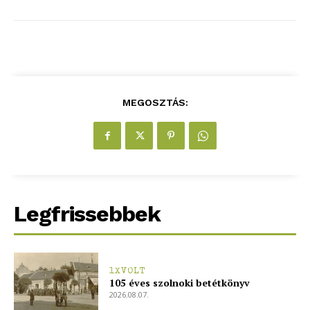
Hasznos
bSZ fiók
MEGOSZTÁS:
Előfizetés
Kapcsolat
Adatkezelési tájékoztató
Hirdetés
Legfrissebbek
1XVOLT
105 éves szolnoki betétkönyv
2026.08.07.