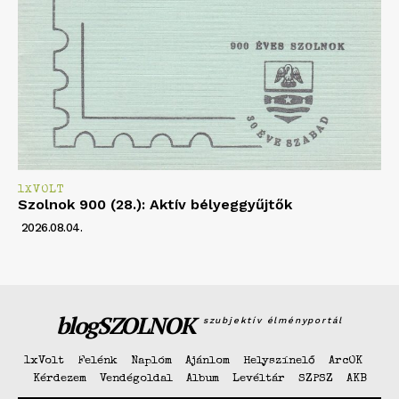
1XVOLT
Szolnok 900 (28.): Aktív bélyeggyűjtők
2026.08.04.
blogSZOLNOK
szubjektív élményportál
1xVolt
Felénk
Naplóm
Ajánlom
Helyszínelő
ArcOK
Kérdezem
Vendégoldal
Album
Levéltár
SZPSZ
AKB