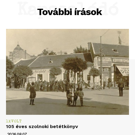
Kapcsolódó
További írások
1XVOLT
105 éves szolnoki betétkönyv
2026.08.07.