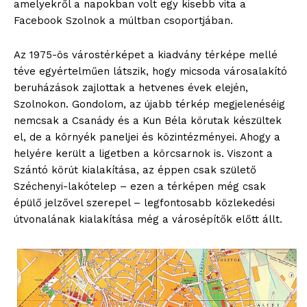
amelyekről a napokban volt egy kisebb vita a
Facebook Szolnok a múltban csoportjában.
Az 1975-ös várostérképet a kiadvány térképe mellé
téve egyértelműen látszik, hogy micsoda városalakító
beruházások zajlottak a hetvenes évek elején,
Szolnokon. Gondolom, az újabb térkép megjelenéséig
nemcsak a Csanády és a Kun Béla körutak készültek
el, de a környék paneljei és közintézményei. Ahogy a
helyére került a ligetben a körcsarnok is. Viszont a
Szántó körút kialakítása, az éppen csak születő
Széchenyi-lakótelep – ezen a térképen még csak
épülő jelzővel szerepel – legfontosabb közlekedési
útvonalának kialakítása még a városépítők előtt állt.