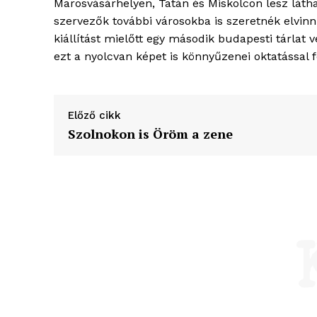
Marosvásárhelyen, Tatán és Miskolcon lesz látha
szervezők további városokba is szeretnék elvinn
kiállítást mielőtt egy második budapesti tárlat 
ezt a nyolcvan képet is könnyűzenei oktatással 
Előző cikk
Szolnokon is Öröm a zene