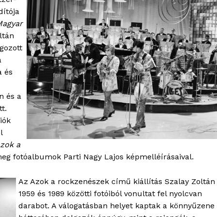
dítója
Magyar
OLNOK
ltán
ktív
gozott
ortál
a
Hasznos
a és
bSZ fiók
n és a
Előfizetés
t.
Kapcsolat
iók
l
Adatkezelési tájékoztató
zok a
Hirdetés
g fotóalbumok Parti Nagy Lajos képmelléírásaival.
Az Azok a rockzenészek című kiállítás Szalay Zoltán
TÉS
1959 és 1989 közötti fotóiból vonultat fel nyolcvan
darabot. A válogatásban helyet kaptak a könnyűzene