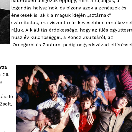
hátterében dolgozók éppúgy, mint a rajongók, a
legendás helyszínek, és bizony azok a zenészek és
énekesek is, akik a maguk idején „sztárnak”
számítottak, ma viszont már kevesebben emlékezne
rájuk. A kiállítás érdekessége, hogy az Illés együttesr
húsz év különbséggel, a Koncz Zsuzsáról, az
Omegáról és Zoránról pedig negyedszázad eltérésse
tta
s 26.
a
László
Zsolt,