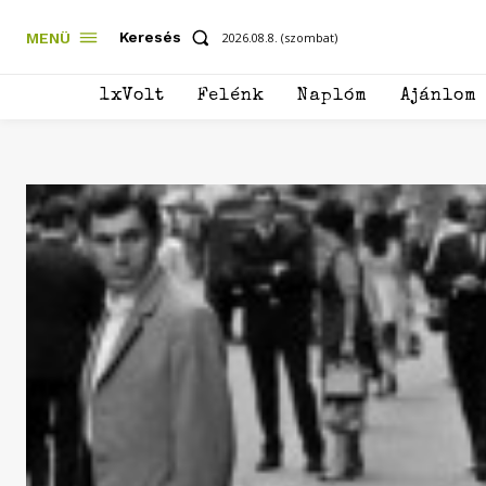
Keresés
MENÜ
2026.08.8. (szombat)
1xVolt
Felénk
Naplóm
Ajánlom