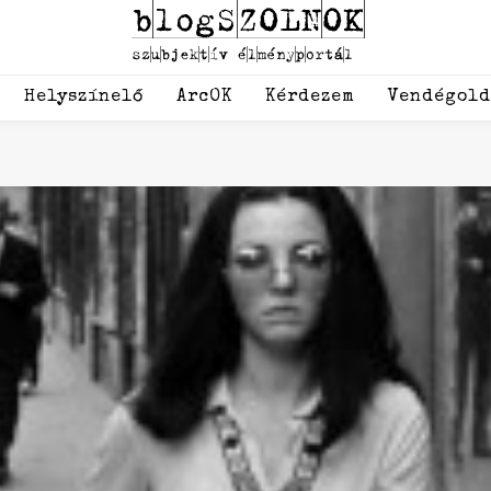
Helyszínelő
ArcOK
Kérdezem
Vendégol