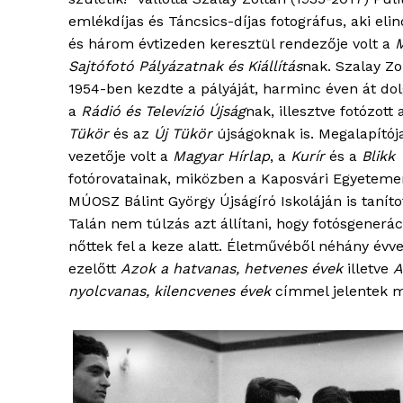
emlékdíjas és Táncsics-díjas fotográfus, aki elin
és három évtizeden keresztül rendezője volt a
blogSZ
Sajtófotó Pályázatnak és Kiállítás
nak. Szalay Zo
szubje
1954-ben kezdte a pályáját, harminc éven át dol
élményp
a
Rádió és Televízió Újság
nak, illesztve fotózott 
Tükör
és az
Új Tükör
újságoknak is. Megalapítój
vezetője volt a
Magyar Hírlap
, a
Kurír
és a
Blikk
fotórovatainak, miközben a Kaposvári Egyeteme
MÚOSZ Bálint György Újságíró Iskoláján is tanítot
Talán nem túlzás azt állítani, hogy fotósgenerác
nőttek fel a keze alatt. Életművéből néhány évve
ezelőtt
Azok a hatvanas, hetvenes évek
illetve
A
nyolcvanas, kilencvenes évek
címmel jelentek me
ELŐFIZE