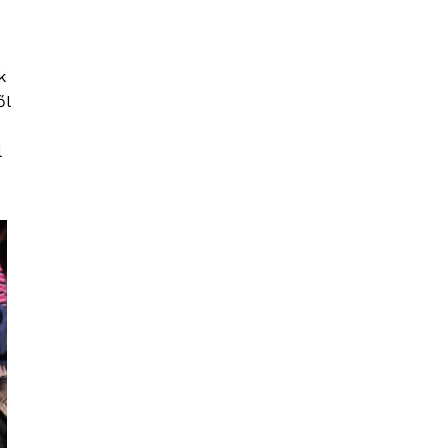
k
ől
l