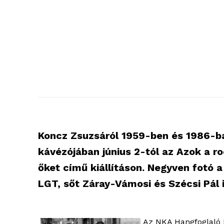
Koncz Zsuzsáról 1959-ben és 1986-ban
kávézójában június 2-tól az Azok a r
őket című kiállításon. Negyven fotó 
LGT, sőt Záray-Vámosi és Szécsi Pál i
Az NKA Hangfoglaló