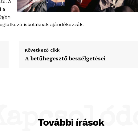
tó. A
i a
végén
foglalkozó iskoláknak ajándékozzák.
Következő cikk
A betűhegesztő beszélgetései
Kapcsolód
További írások