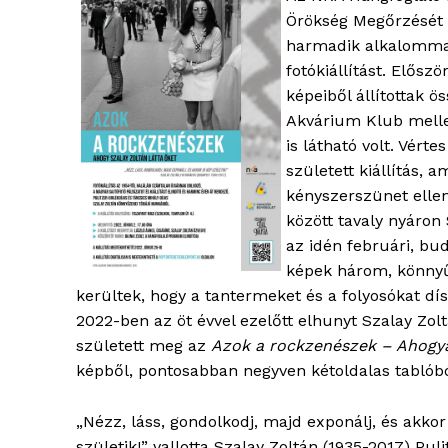
Örökség Megőrzését
harmadik alkalommal
fotókiállítást. Elősz
képeiből állítottak ö
Akvárium Klub mell
is látható volt. Vért
született kiállítás, 
kényszerszünet ellen
között tavaly nyáron 
az idén februári, bu
képek három, könnyű
kerültek, hogy a tantermeket és a folyosókat d
2022-ben az öt évvel ezelőtt elhunyt Szalay Zol
született meg az
Azok a rockzenészek – Ahogya
képből, pontosabban negyven kétoldalas tablóból
„Nézz, láss, gondolkodj, majd exponálj, és akkor
születik!” vallotta Szalay Zoltán (1935-2017) Puli