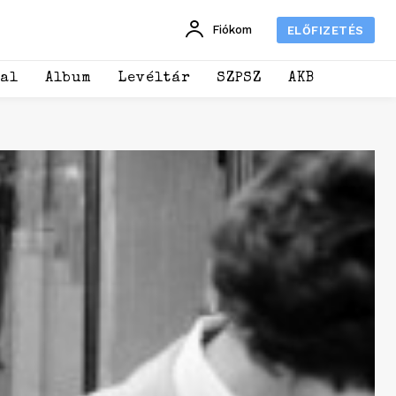
Fiókom
ELŐFIZETÉS
dal
Album
Levéltár
SZPSZ
AKB