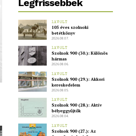
Legfrissebbek
1XVOLT
105 éves szolnoki
betétkönyv
2026.08.07.
1XVOLT
Szolnok 900 (30.): Különös
hármas
2026.08.06.
1XVOLT
Szolnok 900 (29.): Akkori
kereskedelem
2026.08.05.
1XVOLT
Szolnok 900 (28.): Aktív
bélyeggyűjtők
2026.08.04.
1XVOLT
Szolnok 900 (27.): Az