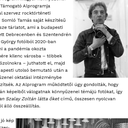
 Támogató Alprogramja
 szervez rocktörténeti
ör Somló Tamás saját készítésű
ssze tárlatot, ami a budapesti
ett Debrecenben és Szentendrén
es György fotóiból 2020-ban
ami a pandémia okozta
ére kilenc városba – többek
Szolnokra – juthatott el, majd
dapesti utolsó bemutató után a
zenei oktatási intézménybe
íszítsék. Az Alprogram működtetői úgy gondolták, hogy
tán képeiből válogatnak könnyűzenei témájú fotókat, így
n Szalay Zoltán látta őket
című, összesen nyolcvan
 álló összeállítás.
 jó kép
tzer-