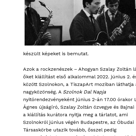
készült képeket is bemutat.
Azok a rockzenészek – Ahogyan Szalay Zoltán lá
őket kiállítást első alkalommal 2022. június 2. é
között Szolnokon, a TiszapArt moziban láthatja 
nagyközönség. A
Szolnok Dal Napja
nyitórendezvényeként június 2-án 17.00 órakor 
Ágnes újságíró, Szalay Zoltán özvegye és Bajnai 
a kiállítás kurátora nyitja meg a tárlatot, ami
Szolnokról június végén Budapestre, az Óbudai
Társaskörbe utazik tovább, ősszel pedig