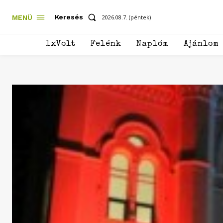
Keresés
MENÜ
2026.08.7. (péntek)
1xVolt
Felénk
Naplóm
Ajánlom