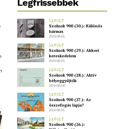
Legfrissebbek
1XVOLT
Szolnok 900 (30.): Különös
hármas
2026.08.06.
1XVOLT
Szolnok 900 (29.): Akkori
kereskedelem
n
2026.08.05.
n
1XVOLT
Szolnok 900 (28.): Aktív
bélyeggyűjtők
2026.08.04.
1XVOLT
Szolnok 900 (27.): Az
összefogás lapja?
2026.08.03.
1XVOLT
Szolnok 900 (26.):