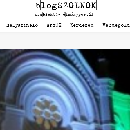
Helyszínelő
ArcOK
Kérdezem
Vendégol