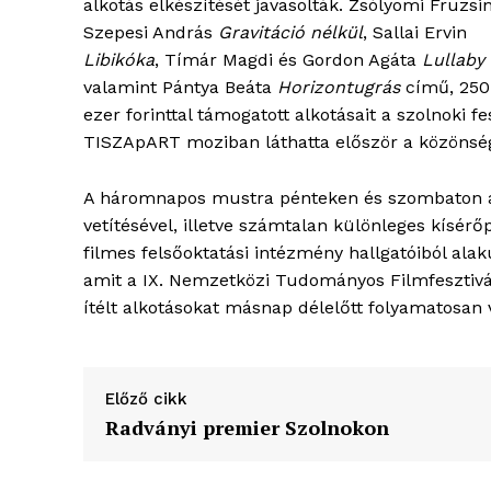
alkotás elkészítését javasolták. Zsólyomi Fruzsi
Szepesi András
Gravitáció nélkül
, Sallai Ervin
Libikóka
, Tímár Magdi és Gordon Agáta
Lullaby
valamint Pántya Beáta
Horizontugrás
című, 250
ezer forinttal támogatott alkotásait a szolnoki fe
TISZApART moziban láthatta először a közönsé
A háromnapos mustra pénteken és szombaton a v
vetítésével, illetve számtalan különleges kísérő
filmes felsőoktatási intézmény hallgatóiból ala
amit a IX. Nemzetközi Tudományos Filmfesztivál
ítélt alkotásokat másnap délelőtt folyamatosan
Előző cikk
Radványi premier Szolnokon