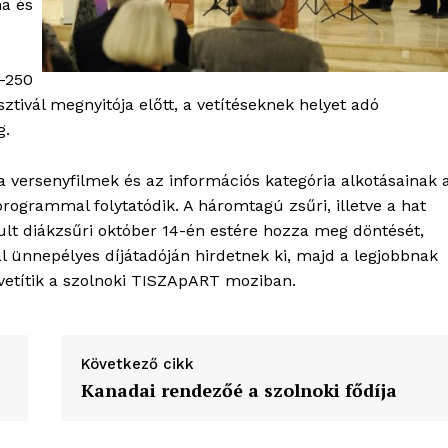
na és
-250
sztivál megnyitója előtt, a vetítéseknek helyet adó
g.
ersenyfilmek és az információs kategória alkotásainak 
programmal folytatódik. A háromtagú zsűri, illetve a hat
kult diákzsűri október 14-én estére hozza meg döntését,
 ünnepélyes díjátadóján hirdetnek ki, majd a legjobbnak
 vetítik a szolnoki TISZApART moziban.
Következő cikk
Kanadai rendezőé a szolnoki fődíja