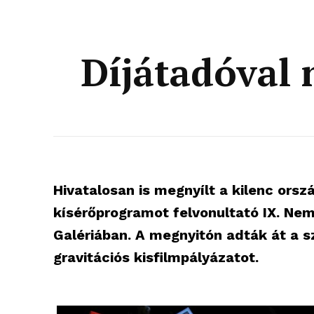
Díjátadóval n
Hivatalosan is megnyílt a kilenc ors
kísérőprogramot felvonultató IX. Ne
Galériában. A megnyitón adták át a sz
gravitációs kisfilmpályázatot.