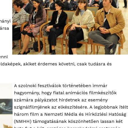
mányi
ársa
OLNOK
ktív
enni
ortál
éldaképek, akiket érdemes követni, csak tudásra és
Hasznos
bSZ fiók
A szolnoki fesztiválok történetében immár
Előfizetés
hagyomány, hogy fiatal animációs filmkészítők
Kapcsolat
számára pályázatot hirdetnek az esemény
szignálfilmjének az elkészítésére. A legjobbnak ítélt
Adatkezelési tájékoztató
három film a Nemzeti Média és Hírközlési Hatóság
Hirdetés
(NMHH) támogatásának köszönhetően lassan két