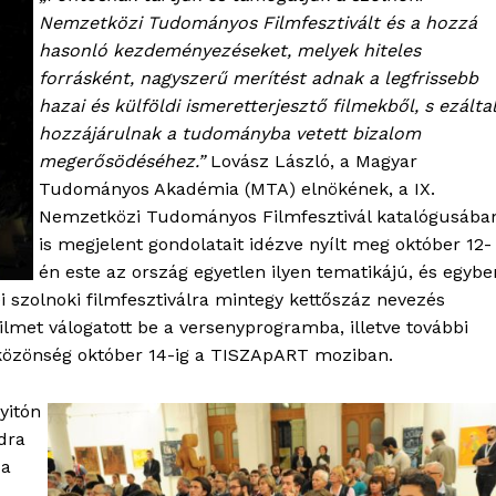
Nemzetközi Tudományos Filmfesztivált és a hozzá
hasonló kezdeményezéseket, melyek hiteles
forrásként, nagyszerű merítést adnak a legfrissebb
hazai és külföldi ismeretterjesztő filmekből, s ezáltal
hozzájárulnak a tudományba vetett bizalom
megerősödéséhez.”
Lovász László, a Magyar
Tudományos Akadémia (MTA) elnökének, a IX.
Nemzetközi Tudományos Filmfesztivál katalógusába
is megjelent gondolatait idézve nyílt meg október 12-
én este az ország egyetlen ilyen tematikájú, és egybe
i szolnoki filmfesztiválra mintegy kettőszáz nevezés
lmet válogatott be a versenyprogramba, illetve további
a közönség október 14-ig a TISZApART moziban.
yitón
ndra
 a