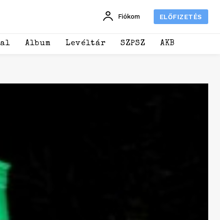
Fiókom
ELŐFIZETÉS
dal
Album
Levéltár
SZPSZ
AKB