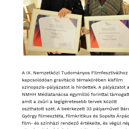
ELŐFIZE
A IX. Nemzetközi Tudományos Filmfesztiválhoz
kapcsolódóan gravitáció témakörében kisfilm
szinopszis-pályázatot is hirdettek. A pályázatot 
NMHH Médiatanácsa egymillió forinttal támogatt
amit a zsűri a legígéretesebb tervek között
oszthatott szét. A beérkezett 33 pályaművet Bár
György filmesztéta, filmkritikus és Sopsits Árpád
film- és színházi rendező értékelte, és végül né