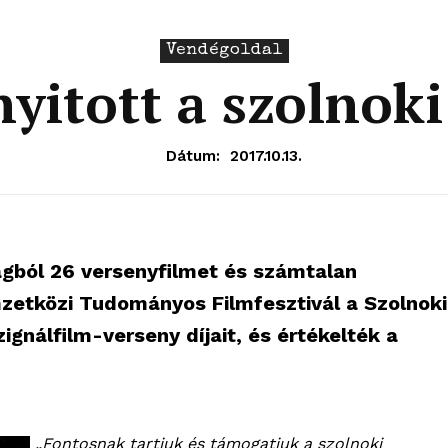
Vendégoldal
yitott a szolnoki
Dátum:
2017.10.13.
zágból 26 versenyfilmet és számtalan
mzetközi Tudományos Filmfesztivál a Szolnoki
ignálfilm-verseny díjait, és értékelték a
„Fontosnak tartjuk és támogatjuk a szolnoki