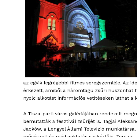
az egyik legrégebbi filmes seregszemléje. Az ide
érkezett, amiből a háromtagú zsűri huszonhat fi
nyolc alkotást információs vetítéseken láthat 
A Tisza-parti város galériájában rendezett megn
bemutatták a fesztivál zsűrijét is. Tagjai Aleksa
Jacków, a Lengyel Állami Televízió munkatársa,
művészeti és médiaoktatás szakértője, Tereza