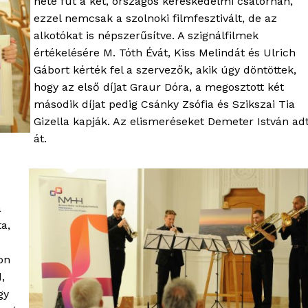
hete fut a két, országos kereskedelmi csatornán,
ezzel nemcsak a szolnoki filmfesztivált, de az
TÉS
alkotókat is népszerűsítve. A szignálfilmek
értékelésére M. Tóth Évát, Kiss Melindát és Ulrich
Gábort kérték fel a szervezők, akik úgy döntöttek,
hogy az első díjat Graur Dóra, a megosztott két
második díjat pedig Csánky Zsófia és Szikszai Tia
Gizella kapják. Az elismeréseket Demeter István ad
át.
a
a,
on
,
gy