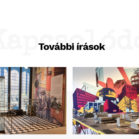
Kapcsolód
További írások