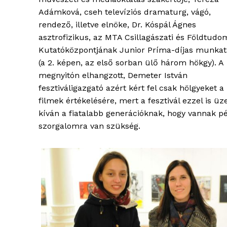
Adámková, cseh televíziós dramaturg, vágó,
rendező, illetve elnöke, Dr. Kóspál Ágnes
asztrofizikus, az MTA Csillagászati és Földtudo
Kutatóközpontjának Junior Príma-díjas munkat
(a 2. képen, az első sorban ülő három hökgy). A
megnyitón elhangzott, Demeter István
blogSZ
fesztiváligazgató azért kért fel csak hölgyeket a
szubje
filmek értékelésére, mert a fesztivál ezzel is üz
élményp
kíván a fiatalabb generációknak, hogy vannak p
szorgalomra van szükség.