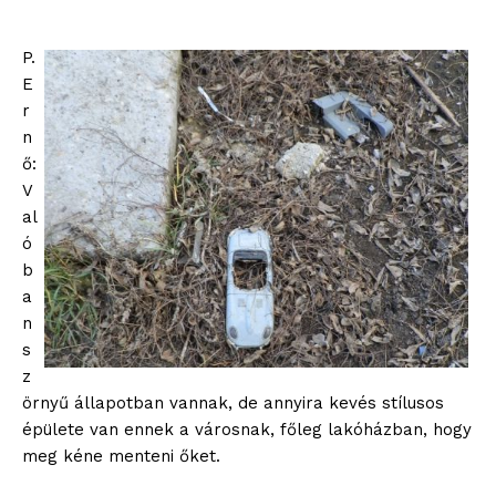
P.
E
r
n
ő:
V
al
ó
b
a
n
s
z
örnyű állapotban vannak, de annyira kevés stílusos
épülete van ennek a városnak, főleg lakóházban, hogy
meg kéne menteni őket.