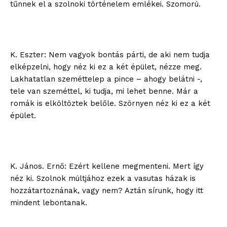
tűnnek el a szolnoki történelem emlékei. Szomorú.
K. Eszter: Nem vagyok bontás párti, de aki nem tudja
elképzelni, hogy néz ki ez a két épület, nézze meg.
Lakhatatlan szeméttelep a pince – ahogy belátni -,
tele van szeméttel, ki tudja, mi lehet benne. Már a
romák is elköltöztek belőle. Szörnyen néz ki ez a két
épület.
K. János. Ernő: Ezért kellene megmenteni. Mert így
néz ki. Szolnok múltjához ezek a vasutas házak is
hozzátartoznának, vagy nem? Aztán sírunk, hogy itt
mindent lebontanak.