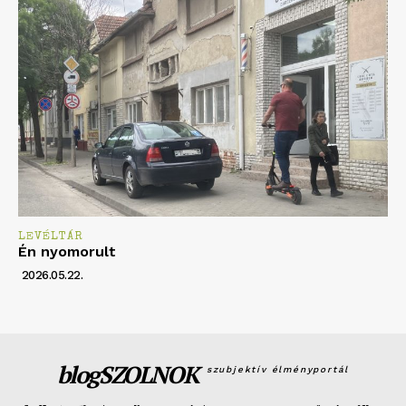
LEVÉLTÁR
Én nyomorult
2026.05.22.
blogSZOLNOK
szubjektív élményportál