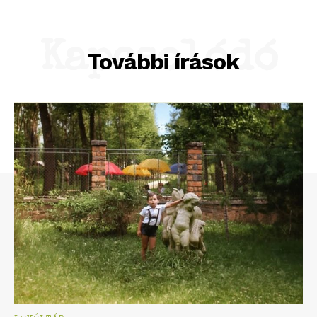
Kapcsolódó
További írások