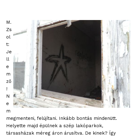
M.
Zs
ol
t:
Je
ll
e
m
ző
!
N
e
m
megmenteni, felújítani. Inkább bontás mindenütt.
Helyette majd épülnek a szép lakóparkok,
társasházak méreg áron árusítva. De kinek? Így