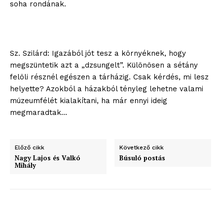
soha rondának.
Sz. Szilárd: Igazából jót tesz a környéknek, hogy
megszüntetik azt a „dzsungelt”. Különösen a sétány
felöli résznél egészen a tárházig. Csak kérdés, mi lesz
helyette? Azokból a házakból tényleg lehetne valami
múzeumfélét kialakítani, ha már ennyi ideig
megmaradtak…
Előző cikk
Következő cikk
Nagy Lajos és Valkó
Búsuló postás
Mihály
blogSZOLNOK
szubjektív élményportál