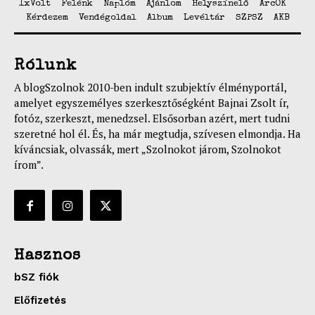
1xVolt
Felénk
Naplóm
Ajánlom
Helyszínelő
ArcOK
Kérdezem
Vendégoldal
Album
Levéltár
SZPSZ
AKB
Rólunk
A blogSzolnok 2010-ben indult szubjektív élményportál,
amelyet egyszemélyes szerkesztőségként Bajnai Zsolt ír,
fotóz, szerkeszt, menedzsel. Elsősorban azért, mert tudni
szeretné hol él. És, ha már megtudja, szívesen elmondja. Ha
kíváncsiak, olvassák, mert „Szolnokot járom, Szolnokot
írom”.
Hasznos
bSZ fiók
Előfizetés