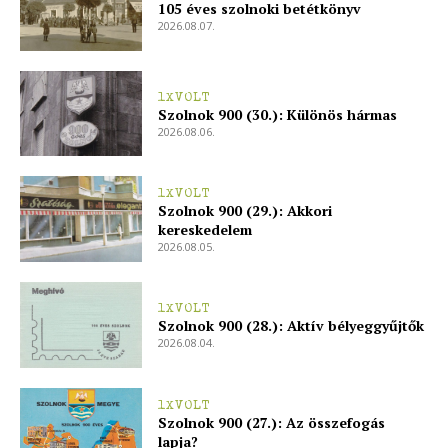
105 éves szolnoki betétkönyv
Adatkezelési tájékoztató
2026.08.07.
Hirdetés
1XVOLT
Szolnok 900 (30.): Különös hármas
2026.08.06.
1XVOLT
Szolnok 900 (29.): Akkori
kereskedelem
2026.08.05.
1XVOLT
Szolnok 900 (28.): Aktív bélyeggyűjtők
2026.08.04.
1XVOLT
Szolnok 900 (27.): Az összefogás
lapja?