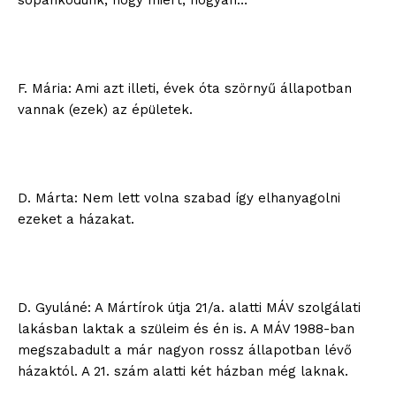
sopánkodunk, hogy miért, hogyan…
F. Mária: Ami azt illeti, évek óta szörnyű állapotban
vannak (ezek) az épületek.
D. Márta: Nem lett volna szabad így elhanyagolni
ezeket a házakat.
D. Gyuláné: A Mártírok útja 21/a. alatti MÁV szolgálati
lakásban laktak a szüleim és én is. A MÁV 1988-ban
megszabadult a már nagyon rossz állapotban lévő
házaktól. A 21. szám alatti két házban még laknak.