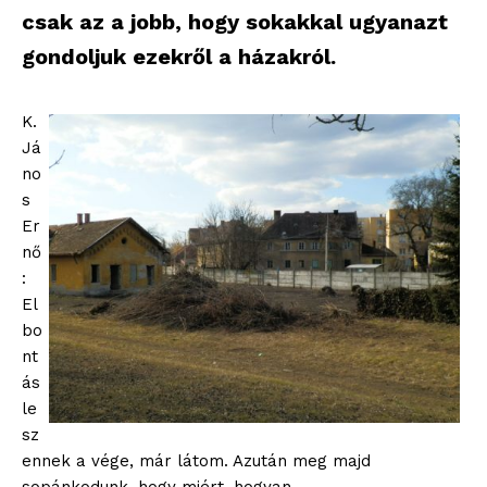
csak az a jobb, hogy sokakkal ugyanazt
gondoljuk ezekről a házakról.
K.
Já
no
s
Er
nő
:
El
bo
nt
ás
le
sz
ennek a vége, már látom. Azután meg majd