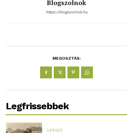
Blogszolnok
https://blogszolnok.hu
MEGOSZTÁS:
ELŐFIZETÉS
Hasznos
Legfrissebbek
bSZ fiók
Előfizetés
Kapcsolat
1XVOLT